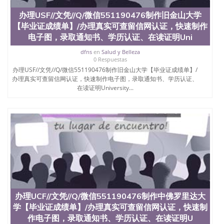
外毕业证外壳定制QQ微信551190476快速代办国外毕
办理USF//文凭//Q/微信551190476制作旧金山大学
业证QQ微信551190476快速拿到国外文凭QQ微信
【毕业证成绩单】/办理真实可查留信网认证，快速制作
551190476国外留学文凭认证QQ微信551190476国外
文凭回国认证QQ微信551190476泰国文凭办理QQ微
电子图，录取通知书、学历认证、在读证明Uni
信551190476法国留学回国证明QQ微信551190476 国
dfns
en
Salud y Belleza
外烫金照片QQ微信551190476外国文凭在中国有用吗
0 Respuestas
QQ微信551190476德国留学回国证明QQ微信
办理USF//文凭//Q/微信551190476制作旧金山大学【毕业证成绩单】/
551190476爱尔兰留学回国证明QQ微信551190476国
办理真实可查留信网认证，快速制作电子图，录取通知书、学历认证、
外硕士文凭办理QQ微信551190476 网上买文凭可靠
在读证明University...
吗QQ微信551190476买国外文凭质量QQ微信
551190476国外本科毕业证怎么办理QQ微信
551190476国外大学文凭真制作QQ微信551190476办
国外文凭可找工作QQ微信551190476国外大学有毕业
证QQ微信551190476办理国外毕业证价格QQ微信
551190476国外编号查询QQ微信551190476办理国外
文凭要交定金吗QQ微信551190476办国外可查文凭
QQ微信551190476网上购买真文凭可信吗QQ微信
551190476学士学位证书查询机构QQ微信551190476
国外资格证书办理QQ微信551190476如何办理学历认
证QQ微信551190476海外文凭认证办理QQ微信
办理UCF//文凭//Q/微信551190476制作中佛罗里达大
551190476 圣何塞州立大学（San Jose State
学【毕业证成绩单】/办理真实可查留信网认证，快速制
University, 又译为“圣荷西州立大学”）成立于1857
年，简称SJSU，是加州历史悠久的大学之一，也是美
作电子图，录取通知书、学历认证、在读证明U