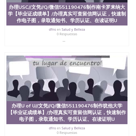
交时间，公司人员陪同客户本人一起去留服递交材
料； 5、等待结果，完成结果书留服直接邮寄给客户
办理USC//文凭//Q/微信551190476制作南卡罗来纳大
6、客户确认收到结果，付余款。 我们对海外大学及
学【毕业证成绩单】/办理真实可查留信网认证，快速制
学院的毕业证成绩单所使用的材料，尺寸大小，防伪
作电子图，录取通知书、学历认证、在读证明U
结构（包括：水印，阴影底纹，钢印LOGO烫金烫
银，LOGO烫金烫银复合重叠。 文字图案浮雕，激光
dfns
en
Salud y Belleza
0 Respuestas
镭射，紫外荧光，温感，复印防伪）都有原版本文凭
...
对照。质量得到了广大海外客户群体的认可，同时和
海外学校留学中介， 同时能做到与时俱进，及时掌握
各大院校的（毕业证，成绩单，资格证，学生卡，结
业证，录取通知书，在读证明等相关材料）的版本更
新信息， 能够在时间掌握的海外学历文凭的样版，尺
寸大小，纸张材质，防伪技术等等，并在时间收集到
原版实物，以求达到客户的需求。 我们的优势： 我
们在保证合理定价的同时，坚持较高性价比，通过品
质和效率不断优化，为您倾情诠释什么是高性价比。
咨询顾问：Sam q/微信:551190476 Q/微
信:551190476办理毕业证成绩单、教育部认证,录取通
知书，雅思，留学回国证明.
办理U of U//文凭//Q/微信551190476制作犹他大学
【毕业证成绩单】/办理真实可查留信网认证，快速制作
公司专业制作、办理、仿制、成绩单文凭、改成绩、
电子图，录取通知书、学历认证、在读证明U
教育部学历学位认证、毕业证、成绩单、文凭、学历
文凭、假文凭假毕业证假学历书制作、假制作、办
dfns
en
Salud y Belleza
理、仿制学位证书、毕业证文凭、文凭毕业证、毕业
0 Respuestas