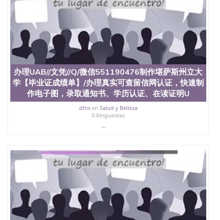
4、电子图做好发给客户确认； 5、电子图确认好转成
品部做成品； 6、成品做好拍照或者视频确认再付余
款； 7、快递给客户（国内顺丰，国外DHL）。 三、
真实网上可查的证明材料 1、教育部学历学位认证，
留服真实存档可查，存档。 2、留学回国人员证明
（使馆认证），使馆网站真实存档可查。 3、留信网
真实可查认证办理，存档可查，终身受用。 四、办理
办理UAB//文凭//Q/微信551190476制作堪萨斯州立大
流程农业科学院、艺术与建筑学院、商学院、交流学
院、地球及物质科学院、教育学院、工程学院、健康
学【毕业证成绩单】/办理真实可查留信网认证，快速制
与人类发展学院、信息工程与科学学院、人文学院、
作电子图，录取通知书、学历认证、在读证明U
护理学院、科学学院等。学校的教育学院排名在全美
dfns
en
Salud y Belleza
前十名，工学院排名在前十五名，且继续攀升中。纽
0 Respuestas
约大学为学生们提供本科、硕士及博士学位。学校的
...
专业课程包括：会计学、MBA、财务、教育、建筑工
程、经济、医学、护理、文学、音乐、生物学、统计
学、美术、电子工程、天文学、农业、环境污染控
制、历史、电气工程、生物工程、建筑设计、工商管
理、材料科学、机械工程、航天工程、土木工程、数
学、化学、英语、社会科学、心理学、戏剧、市场营
销、机械工程、计算机科学、物理学、人工智能、商
科、金融专业 1、客户提供相关材料，确定客户办理
信息，给出操作方案； 2、补充毕业证成绩单等相关
材料； 3、留服注册申请账号，付定金； 4、预约递