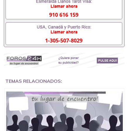
551190476要定居国外需要办理什么材料551190476
入职事业单位/国企假的毕业证会查吗551190476入职
国企/事业单位需要些什么材料551190476办理假毕业
910 616 159
证在国内能用吗, 挂科拿不到毕业证怎么办, 毕业证丢
了怎么办, 没有正常毕业怎么办理毕业证,没毕业可以
办学历认证吗,您是否因为中途辍学、挂科而没有正常
毕业551190476您是否因为递交材料不齐而被拒之门
1-305-507-8029
外551190476您是否因没正常毕业而导致回国得不到
教育部认证在校挂科了不想读了,成绩不理想毕不了业
怎么办551190476找工作没有文凭怎么办,怎么办理本
科/研究生文凭551190476如何办理本科/硕士毕业证
551190476网上买文凭可靠吗551190476哪里可以买
国外文凭551190476国外本科毕业证怎么办理
551190476国外大学文凭可以打工作吗551190476怎
么办理 外假毕业证551190476哪里可以制作美国毕业
TEMAS RELACIONADOS:
证551190476哪里可以办理澳洲毕业证551190476留
学生在哪里可以买假毕业证551190476哪里可以办理
加拿大毕业证551190476申请学校办理假的毕业证成
绩单可以吗551190476哪里可以办理水印成绩单
551190476哪里可以修改成绩单GPA分数551190476
假毕业证能查出来吗551190476假文凭网上能查到吗
551190476 如何拿到国外毕业证QQ微信551190476办
假大学毕业证QQ微信551190476国外毕业证去哪认证
QQ微信551190476找毕业证封皮QQ微信551190476国