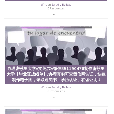
西地区的公立大学之一。位于圣何塞市San Jose中
dfns
en
Salud y Belleza
心，占地154公顷。它是一所位于加利福尼亚州的著
0 Respuestas
名综合性公立大学，它以极高的就业率，全美名列前
...
茅的毕业薪资，浓厚的多元化学术氛围，杰出的本科
教育质量，被《福克斯》杂志评选为全美50强公立综
合性大学，每年有来自世界各地的成百上千的海外学
生前往求学。 至今，这是一所在世界上享有学术地
位、声誉、实习机会和影响力的高等教育机构，并获
誉为美国本科教育质量的核心代表。其计算机系与会
计系更是在当今美国大学教学排名中表现优异。其毕
业生大多可以在其所处地域的世界硅谷中心得到工作
机会。许多硅谷公司甚至在学生大三和大四的学期提
供许多相应科系的实习机会。无论是加州大学系统
(UC)，还是加州州立大学系统(CSU), 圣何塞州立大学
办理密苏里大学//文凭//Q/微信551190476制作密苏里
都占据着加州所有大学中的地理位置。 圣何塞州立大
学座落于硅谷(Silicon Valley), 于附近的旧金山-圣何塞
大学【毕业证成绩单】/办理真实可查留信网认证，快速
地区为全美的重要科技中心。约有学生三万人，超过
制作电子图，录取通知书、学历认证、在读证明U
134种学士学科和65个硕士学科，并有来自世界60余
dfns
en
Salud y Belleza
国的学生来此就读。其有名的科系如计算机科学，电
0 Respuestas
子工程学，工商管理学，艺术设计，和航空学等，深
...
受性肯定及好评；而各种大学部和研究所的商学课程
也吸引了众多不同国家的专业人士前来研究与学习。
二、办理流程： 1、收集客户办理信息； 2、客户付
定金下单； 3、公司确认到账转制作点做电子图；