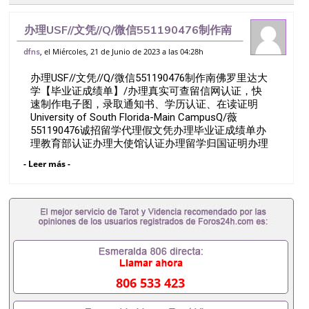
办理USF//文凭//Q/微信551190476制作南
佛罗里达大学【毕业证成绩单】/办理真实
, el Miércoles, 21 de Junio de 2023 a las 04:28h
dfns
可查留信网认证，快速制作电子图，录取通
办理USF//文凭//Q/微信551190476制作南佛罗里达大
知书、学历认证、在读证明U
学【毕业证成绩单】/办理真实可查留信网认证，快
速制作电子图，录取通知书、学历认证、在读证明
University of South Florida-Main CampusQ/薇
551190476诚招留学代理假文凭办理毕业证成绩单办
理教育部认证办理大使馆认证办理留学归国证明办理
留信网认证办理留服认证办理学历认证办理学生卡办
- Leer más -
理录取通知书办理学位证书办理美国文凭办理澳洲文
凭办理英国文凭办理加拿大文凭办理德国文凭 一、快
速办理材料： 1、毕业证+成绩单+留学回国人员证明
+教育部认证,录取通知书，雅思。（全套留学回国必
备证明材料，给父母及亲朋好友一份完美交代）；
2、雅思、托福，OFFER，在读证明，学生卡等留学
相关材料（申请学校、转学，甚至是申请工签都可以
用到）。 注：上述材料，随时都可以安排办理，毕业
证成绩单，学校，专业，学位，毕业时间都可以根据
806 533 423
客户要求安排。 国内找工作假的毕业证可以用吗
551190476假的毕业证成绩单可以办学历认证吗