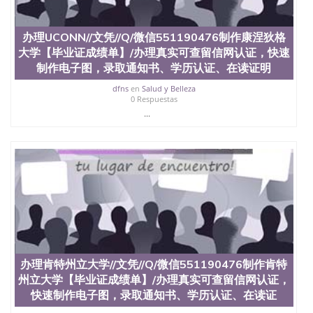
买澳洲大学毕业证成绩单假文凭学历
offieUniversityofSouthernQueensland 澳洲读书未毕
业找人做文凭学位qq微信551190476澳洲读CQU中央
办理UCONN//文凭//Q/微信551190476制作康涅狄格
昆士兰大学学历成绩单购买学位证书/澳洲读本科硕
大学【毕业证成绩单】/办理真实可查留信网认证，快速
士做文凭/购买澳洲大学毕业证成绩单假文凭学历办
制作电子图，录取通知书、学历认证、在读证明
理USF//文凭//Q/微信551190476制作南佛罗里达大学
【毕业证成绩单】/办理真实可查留信网认证，快速
dfns
en
Salud y Belleza
制作电子图，录取通知书、学历认证、在读证明
0 Respuestas
University of South Florida-Main Campus
...
办理肯特州立大学//文凭//Q/微信551190476制作肯特
州立大学【毕业证成绩单】/办理真实可查留信网认证，
快速制作电子图，录取通知书、学历认证、在读证