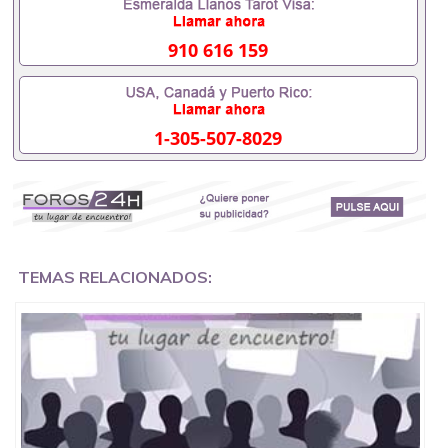
办理什么材料551190476入职事业单位/国企假的毕业
证会查吗551190476入职国企/事业单位需要些什么材
料551190476办理假毕业证在国内能用吗, 挂科拿不到
910 616 159
毕业证怎么办, 毕业证丢了怎么办, 没有正常毕业怎么
办理毕业证,没毕业可以办学历认证吗,您是否因为中
途辍学、挂科而没有正常毕业551190476您是否因为
递交材料不齐而被拒之门外551190476您是否因没正
1-305-507-8029
常毕业而导致回国得不到教育部认证在校挂科了不想
读了,成绩不理想毕不了业怎么办551190476找工作没
有文凭怎么办,怎么办理本科/研究生文凭551190476
如何办理本科/硕士毕业证551190476网上买文凭可靠
吗551190476哪里可以买国外文凭551190476国外本
科毕业证怎么办理551190476国外大学文凭可以打工
作吗551190476怎么办理 外假毕业证551190476哪里
可以制作美国毕业证551190476哪里可以办理澳洲毕
TEMAS RELACIONADOS:
业证551190476留学生在哪里可以买假毕业证
551190476哪里可以办理加拿大毕业证551190476申
请学校办理假的毕业证成绩单可以吗551190476哪里
可以办理水印成绩单551190476哪里可以修改成绩单
GPA分数551190476假毕业证能查出来吗551190476
假文凭网上能查到吗551190476 如何拿到国外毕业证
QQ微信551190476办假大学毕业证QQ微信551190476
国外毕业证去哪认证QQ微信551190476找毕业证封皮
QQ微信551190476国外毕业证外壳定制QQ微信