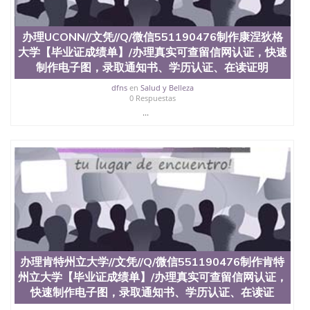
offieUniversityofSouthernQueensland 澳洲读书未毕
业找人做文凭学位qq微信551190476澳洲读CQU中央
昆士兰大学学历成绩单购买学位证书/澳洲读本科硕
办理UCONN//文凭//Q/微信551190476制作康涅狄格
士做文凭/购买澳洲大学毕业证成绩单假文凭学历办
大学【毕业证成绩单】/办理真实可查留信网认证，快速
理USC//文凭//Q/微信551190476制作南卡罗来纳大学
制作电子图，录取通知书、学历认证、在读证明
【毕业证成绩单】/办理真实可查留信网认证，快速
制作电子图，录取通知书、学历认证、在读证明
dfns
en
Salud y Belleza
University of South Carolina
0 Respuestas
...
办理肯特州立大学//文凭//Q/微信551190476制作肯特
州立大学【毕业证成绩单】/办理真实可查留信网认证，
快速制作电子图，录取通知书、学历认证、在读证