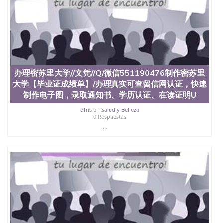
品部做成品； 6、成品做好拍照或者视频确认再付余
款； 7、快递给客户（国内顺丰，国外DHL）。 三、
真实网上可查的证明材料 1、教育部学历学位认证，
留服真实存档可查，存档。 2、留学回国人员证明
（使馆认证），使馆网站真实存档可查。 3、留信网
真实可查认证办理，存档可查，终身受用。 四、办理
流程农业科学院、艺术与建筑学院、商学院、交流学
办理密苏里大学//文凭//Q/微信551190476制作密苏里
院、地球及物质科学院、教育学院、工程学院、健康
与人类发展学院、信息工程与科学学院、人文学院、
大学【毕业证成绩单】/办理真实可查留信网认证，快速
护理学院、科学学院等。学校的教育学院排名在全美
制作电子图，录取通知书、学历认证、在读证明U
前十名，工学院排名在前十五名，且继续攀升中。纽
dfns
en
Salud y Belleza
约大学为学生们提供本科、硕士及博士学位。学校的
0 Respuestas
专业课程包括：会计学、MBA、财务、教育、建筑工
...
程、经济、医学、护理、文学、音乐、生物学、统计
学、美术、电子工程、天文学、农业、环境污染控
制、历史、电气工程、生物工程、建筑设计、工商管
理、材料科学、机械工程、航天工程、土木工程、数
学、化学、英语、社会科学、心理学、戏剧、市场营
销、机械工程、计算机科学、物理学、人工智能、商
科、金融专业 1、客户提供相关材料，确定客户办理
信息，给出操作方案； 2、补充毕业证成绩单等相关
材料； 3、留服注册申请账号，付定金； 4、预约递
交时间，公司人员陪同客户本人一起去留服递交材