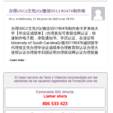
办理USC//文凭//Q/微信551190476制作南
卡罗来纳大学【毕业证成绩单】/办理真实
, el Miércoles, 21 de Junio de 2023 a las 18:31h
dfns
可查留信网认证，快速制作电子图，录取通
办理USC//文凭//Q/微信551190476制作南卡罗来纳大
知书、学历认证、在读证明U
学【毕业证成绩单】/办理真实可查留信网认证，快
速制作电子图，录取通知书、学历认证、在读证明
University of South CarolinaQ/薇551190476诚招留学
代理假文凭办理毕业证成绩单办理教育部认证办理大
使馆认证办理留学归国证明办理留信网认证办理留服
认证办理学历认证办理学生卡办理录取通知书办理学
- Leer más -
位证书办理美国文凭办理澳洲文凭办理英国文凭办理
加拿大文凭办理德国文凭 一、快速办理材料： 1、毕
业证+成绩单+留学回国人员证明+教育部认证,录取通
知书，雅思。（全套留学回国必备证明材料，给父母
及亲朋好友一份完美交代）； 2、雅思、托福，
OFFER，在读证明，学生卡等留学相关材料（申请学
校、转学，甚至是申请工签都可以用到）。 注：上述
材料，随时都可以安排办理，毕业证成绩单，学校，
专业，学位，毕业时间都可以根据客户要求安排。 国
806 533 423
内找工作假的毕业证可以用吗551190476假的毕业证
成绩单可以办学历认证吗551190476要定居国外需要