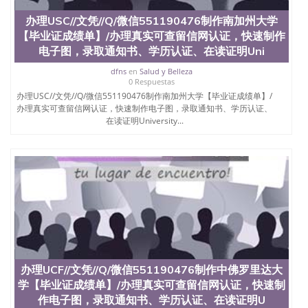
551190476快速代办国外毕业证QQ微信551190476快
办理USC//文凭//Q/微信551190476制作南加州大学
速拿到国外文凭QQ微信551190476国外留学文凭认证
【毕业证成绩单】/办理真实可查留信网认证，快速制作
QQ微信551190476国外文凭回国认证QQ微信
551190476泰国文凭办理QQ微信551190476法国留学
电子图，录取通知书、学历认证、在读证明Uni
回国证明QQ微信551190476 国外烫金照片QQ微信
dfns
en
Salud y Belleza
551190476外国文凭在中国有用吗QQ微信551190476
0 Respuestas
德国留学回国证明QQ微信551190476爱尔兰留学回国
办理USC//文凭//Q/微信551190476制作南加州大学【毕业证成绩单】/
证明QQ微信551190476国外硕士文凭办理QQ微信
办理真实可查留信网认证，快速制作电子图，录取通知书、学历认证、
551190476 网上买文凭可靠吗QQ微信551190476买国
在读证明University...
外文凭质量QQ微信551190476国外本科毕业证怎么办
理QQ微信551190476国外大学文凭真制作QQ微信
551190476办国外文凭可找工作QQ微信551190476国
外大学有毕业证QQ微信551190476办理国外毕业证价
格QQ微信551190476国外编号查询QQ微信551190476
办理国外文凭要交定金吗QQ微信551190476办国外可
查文凭QQ微信551190476网上购买真文凭可信吗QQ
微信551190476学士学位证书查询机构QQ微信
551190476 国外资格证书办理QQ微信551190476如何
办理学历认证QQ微信551190476海外文凭认证办理
QQ微信551190476 圣何塞州立大学（San Jose State
办理UCF//文凭//Q/微信551190476制作中佛罗里达大
University, 又译为“圣荷西州立大学”）成立于1857
学【毕业证成绩单】/办理真实可查留信网认证，快速制
年，简称SJSU，是加州历史悠久的大学之一，也是美
西地区的公立大学之一。位于圣何塞市San Jose中
作电子图，录取通知书、学历认证、在读证明U