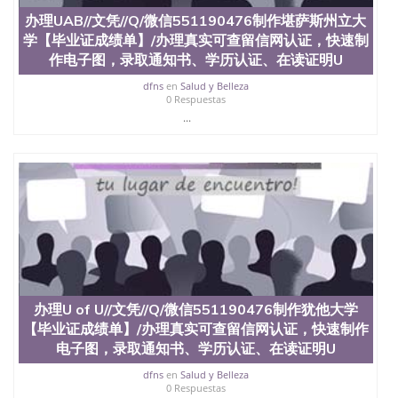
料； 5、等待结果，完成结果书留服直接邮寄给客户
6、客户确认收到结果，付余款。 我们对海外大学及
办理UAB//文凭//Q/微信551190476制作堪萨斯州立大
学院的毕业证成绩单所使用的材料，尺寸大小，防伪
学【毕业证成绩单】/办理真实可查留信网认证，快速制
结构（包括：水印，阴影底纹，钢印LOGO烫金烫
作电子图，录取通知书、学历认证、在读证明U
银，LOGO烫金烫银复合重叠。 文字图案浮雕，激光
镭射，紫外荧光，温感，复印防伪）都有原版本文凭
dfns
en
Salud y Belleza
0 Respuestas
对照。质量得到了广大海外客户群体的认可，同时和
...
海外学校留学中介， 同时能做到与时俱进，及时掌握
各大院校的（毕业证，成绩单，资格证，学生卡，结
业证，录取通知书，在读证明等相关材料）的版本更
新信息， 能够在时间掌握的海外学历文凭的样版，尺
寸大小，纸张材质，防伪技术等等，并在时间收集到
原版实物，以求达到客户的需求。 我们的优势： 我
们在保证合理定价的同时，坚持较高性价比，通过品
质和效率不断优化，为您倾情诠释什么是高性价比。
咨询顾问：Sam q/微信:551190476 Q/微
信:551190476办理毕业证成绩单、教育部认证,录取通
知书，雅思，留学回国证明.
办理U of U//文凭//Q/微信551190476制作犹他大学
公司专业制作、办理、仿制、成绩单文凭、改成绩、
【毕业证成绩单】/办理真实可查留信网认证，快速制作
教育部学历学位认证、毕业证、成绩单、文凭、学历
电子图，录取通知书、学历认证、在读证明U
文凭、假文凭假毕业证假学历书制作、假制作、办
理、仿制学位证书、毕业证文凭、文凭毕业证、毕业
dfns
en
Salud y Belleza
证认证、留服认证、使馆认证、使馆证明、使馆留学
0 Respuestas