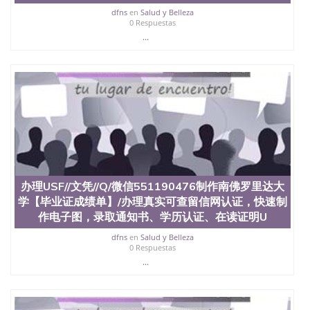
心，占地154公顷。它是一所位于加利福尼亚州的著
dfns
en
Salud y Belleza
名综合性公立大学，它以极高的就业率，全美名列前
0 Respuestas
茅的毕业薪资，浓厚的多元化学术氛围，杰出的本科
...
教育质量，被《福克斯》杂志评选为全美50强公立综
合性大学，每年有来自世界各地的成百上千的海外学
生前往求学。 至今，这是一所在世界上享有学术地
位、声誉、实习机会和影响力的高等教育机构，并获
誉为美国本科教育质量的核心代表。其计算机系与会
计系更是在当今美国大学教学排名中表现优异。其毕
业生大多可以在其所处地域的世界硅谷中心得到工作
机会。许多硅谷公司甚至在学生大三和大四的学期提
供许多相应科系的实习机会。无论是加州大学系统
(UC)，还是加州州立大学系统(CSU), 圣何塞州立大学
都占据着加州所有大学中的地理位置。 圣何塞州立大
办理USF//文凭//Q/微信551190476制作南佛罗里达大
学座落于硅谷(Silicon Valley), 于附近的旧金山-圣何塞
地区为全美的重要科技中心。约有学生三万人，超过
学【毕业证成绩单】/办理真实可查留信网认证，快速制
134种学士学科和65个硕士学科，并有来自世界60余
作电子图，录取通知书、学历认证、在读证明U
国的学生来此就读。其有名的科系如计算机科学，电
dfns
en
Salud y Belleza
子工程学，工商管理学，艺术设计，和航空学等，深
0 Respuestas
受性肯定及好评；而各种大学部和研究所的商学课程
...
也吸引了众多不同国家的专业人士前来研究与学习。
二、办理流程： 1、收集客户办理信息； 2、客户付
定金下单； 3、公司确认到账转制作点做电子图；
4、电子图做好发给客户确认； 5、电子图确认好转成