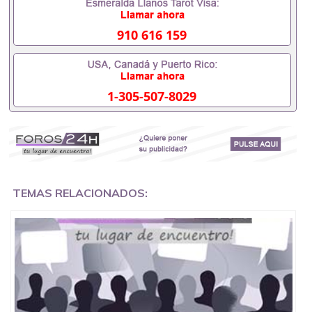
办理什么材料551190476入职事业单位/国企假的毕业
证会查吗551190476入职国企/事业单位需要些什么材
料551190476办理假毕业证在国内能用吗, 挂科拿不到
910 616 159
毕业证怎么办, 毕业证丢了怎么办, 没有正常毕业怎么
办理毕业证,没毕业可以办学历认证吗,您是否因为中
途辍学、挂科而没有正常毕业551190476您是否因为
递交材料不齐而被拒之门外551190476您是否因没正
1-305-507-8029
常毕业而导致回国得不到教育部认证在校挂科了不想
读了,成绩不理想毕不了业怎么办551190476找工作没
有文凭怎么办,怎么办理本科/研究生文凭551190476
如何办理本科/硕士毕业证551190476网上买文凭可靠
吗551190476哪里可以买国外文凭551190476国外本
科毕业证怎么办理551190476国外大学文凭可以打工
作吗551190476怎么办理 外假毕业证551190476哪里
可以制作美国毕业证551190476哪里可以办理澳洲毕
TEMAS RELACIONADOS:
业证551190476留学生在哪里可以买假毕业证
551190476哪里可以办理加拿大毕业证551190476申
请学校办理假的毕业证成绩单可以吗551190476哪里
可以办理水印成绩单551190476哪里可以修改成绩单
GPA分数551190476假毕业证能查出来吗551190476
假文凭网上能查到吗551190476 如何拿到国外毕业证
QQ微信551190476办假大学毕业证QQ微信551190476
国外毕业证去哪认证QQ微信551190476找毕业证封皮
QQ微信551190476国外毕业证外壳定制QQ微信