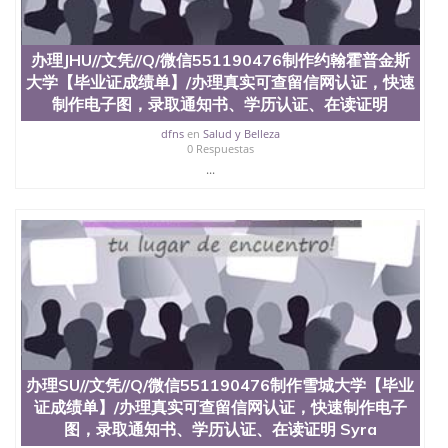
料； 5、等待结果，完成结果书留服直接邮寄给客户
6、客户确认收到结果，付余款。 我们对海外大学及
学院的毕业证成绩单所使用的材料，尺寸大小，防伪
结构（包括：水印，阴影底纹，钢印LOGO烫金烫
办理JHU//文凭//Q/微信551190476制作约翰霍普金斯
银，LOGO烫金烫银复合重叠。 文字图案浮雕，激光
大学【毕业证成绩单】/办理真实可查留信网认证，快速
镭射，紫外荧光，温感，复印防伪）都有原版本文凭
制作电子图，录取通知书、学历认证、在读证明
对照。质量得到了广大海外客户群体的认可，同时和
海外学校留学中介， 同时能做到与时俱进，及时掌握
dfns
en
Salud y Belleza
0 Respuestas
各大院校的（毕业证，成绩单，资格证，学生卡，结
...
业证，录取通知书，在读证明等相关材料）的版本更
新信息， 能够在时间掌握的海外学历文凭的样版，尺
寸大小，纸张材质，防伪技术等等，并在时间收集到
原版实物，以求达到客户的需求。 我们的优势： 我
们在保证合理定价的同时，坚持较高性价比，通过品
质和效率不断优化，为您倾情诠释什么是高性价比。
咨询顾问：Sam q/微信:551190476 Q/微
信:551190476办理毕业证成绩单、教育部认证,录取通
知书，雅思，留学回国证明.
公司专业制作、办理、仿制、成绩单文凭、改成绩、
教育部学历学位认证、毕业证、成绩单、文凭、学历
办理SU//文凭//Q/微信551190476制作雪城大学【毕业
文凭、假文凭假毕业证假学历书制作、假制作、办
证成绩单】/办理真实可查留信网认证，快速制作电子
理、仿制学位证书、毕业证文凭、文凭毕业证、毕业
图，录取通知书、学历认证、在读证明 Syra
证认证、留服认证、使馆认证、使馆证明、使馆留学