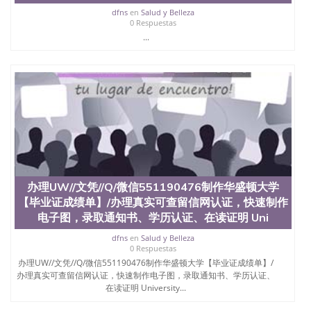
心，占地154公顷。它是一所位于加利福尼亚州的著
dfns
en
Salud y Belleza
名综合性公立大学，它以极高的就业率，全美名列前
0 Respuestas
茅的毕业薪资，浓厚的多元化学术氛围，杰出的本科
...
教育质量，被《福克斯》杂志评选为全美50强公立综
合性大学，每年有来自世界各地的成百上千的海外学
生前往求学。 至今，这是一所在世界上享有学术地
位、声誉、实习机会和影响力的高等教育机构，并获
誉为美国本科教育质量的核心代表。其计算机系与会
计系更是在当今美国大学教学排名中表现优异。其毕
业生大多可以在其所处地域的世界硅谷中心得到工作
机会。许多硅谷公司甚至在学生大三和大四的学期提
供许多相应科系的实习机会。无论是加州大学系统
(UC)，还是加州州立大学系统(CSU), 圣何塞州立大学
都占据着加州所有大学中的地理位置。 圣何塞州立大
办理UW//文凭//Q/微信551190476制作华盛顿大学
学座落于硅谷(Silicon Valley), 于附近的旧金山-圣何塞
地区为全美的重要科技中心。约有学生三万人，超过
【毕业证成绩单】/办理真实可查留信网认证，快速制作
134种学士学科和65个硕士学科，并有来自世界60余
电子图，录取通知书、学历认证、在读证明 Uni
国的学生来此就读。其有名的科系如计算机科学，电
dfns
en
Salud y Belleza
子工程学，工商管理学，艺术设计，和航空学等，深
0 Respuestas
受性肯定及好评；而各种大学部和研究所的商学课程
办理UW//文凭//Q/微信551190476制作华盛顿大学【毕业证成绩单】/
也吸引了众多不同国家的专业人士前来研究与学习。
办理真实可查留信网认证，快速制作电子图，录取通知书、学历认证、
二、办理流程： 1、收集客户办理信息； 2、客户付
在读证明 University...
定金下单； 3、公司确认到账转制作点做电子图；
4、电子图做好发给客户确认； 5、电子图确认好转成