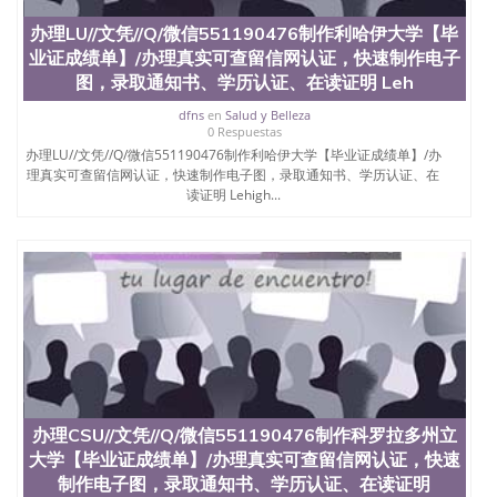
551190476快速代办国外毕业证QQ微信551190476快
办理LU//文凭//Q/微信551190476制作利哈伊大学【毕
速拿到国外文凭QQ微信551190476国外留学文凭认证
业证成绩单】/办理真实可查留信网认证，快速制作电子
QQ微信551190476国外文凭回国认证QQ微信
551190476泰国文凭办理QQ微信551190476法国留学
图，录取通知书、学历认证、在读证明 Leh
回国证明QQ微信551190476 国外烫金照片QQ微信
dfns
en
Salud y Belleza
551190476外国文凭在中国有用吗QQ微信551190476
0 Respuestas
德国留学回国证明QQ微信551190476爱尔兰留学回国
办理LU//文凭//Q/微信551190476制作利哈伊大学【毕业证成绩单】/办
证明QQ微信551190476国外硕士文凭办理QQ微信
理真实可查留信网认证，快速制作电子图，录取通知书、学历认证、在
551190476 网上买文凭可靠吗QQ微信551190476买国
读证明 Lehigh...
外文凭质量QQ微信551190476国外本科毕业证怎么办
理QQ微信551190476国外大学文凭真制作QQ微信
551190476办国外文凭可找工作QQ微信551190476国
外大学有毕业证QQ微信551190476办理国外毕业证价
格QQ微信551190476国外编号查询QQ微信551190476
办理国外文凭要交定金吗QQ微信551190476办国外可
查文凭QQ微信551190476网上购买真文凭可信吗QQ
微信551190476学士学位证书查询机构QQ微信
551190476 国外资格证书办理QQ微信551190476如何
办理学历认证QQ微信551190476海外文凭认证办理
QQ微信551190476 圣何塞州立大学（San Jose State
办理CSU//文凭//Q/微信551190476制作科罗拉多州立
University, 又译为“圣荷西州立大学”）成立于1857
大学【毕业证成绩单】/办理真实可查留信网认证，快速
年，简称SJSU，是加州历史悠久的大学之一，也是美
西地区的公立大学之一。位于圣何塞市San Jose中
制作电子图，录取通知书、学历认证、在读证明