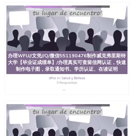
品部做成品； 6、成品做好拍照或者视频确认再付余
款； 7、快递给客户（国内顺丰，国外DHL）。 三、
真实网上可查的证明材料 1、教育部学历学位认证，
留服真实存档可查，存档。 2、留学回国人员证明
（使馆认证），使馆网站真实存档可查。 3、留信网
真实可查认证办理，存档可查，终身受用。 四、办理
流程农业科学院、艺术与建筑学院、商学院、交流学
院、地球及物质科学院、教育学院、工程学院、健康
与人类发展学院、信息工程与科学学院、人文学院、
办理WFU//文凭//Q/微信551190476制作威克弗里斯特
护理学院、科学学院等。学校的教育学院排名在全美
前十名，工学院排名在前十五名，且继续攀升中。纽
大学【毕业证成绩单】/办理真实可查留信网认证，快速
约大学为学生们提供本科、硕士及博士学位。学校的
制作电子图，录取通知书、学历认证、在读证明
专业课程包括：会计学、MBA、财务、教育、建筑工
dfns
en
Salud y Belleza
程、经济、医学、护理、文学、音乐、生物学、统计
0 Respuestas
学、美术、电子工程、天文学、农业、环境污染控
...
制、历史、电气工程、生物工程、建筑设计、工商管
理、材料科学、机械工程、航天工程、土木工程、数
学、化学、英语、社会科学、心理学、戏剧、市场营
销、机械工程、计算机科学、物理学、人工智能、商
科、金融专业 1、客户提供相关材料，确定客户办理
信息，给出操作方案； 2、补充毕业证成绩单等相关
材料； 3、留服注册申请账号，付定金； 4、预约递
交时间，公司人员陪同客户本人一起去留服递交材