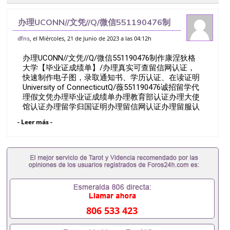
办理UCONN//文凭//Q/微信551190476制
作康涅狄格大学【毕业证成绩单】/办理真
, el Miércoles, 21 de Junio de 2023 a las 04:12h
dfns
实可查留信网认证，快速制作电子图，录取
办理UCONN//文凭//Q/微信551190476制作康涅狄格
通知书、学历认证、在读证明
大学【毕业证成绩单】/办理真实可查留信网认证，
快速制作电子图，录取通知书、学历认证、在读证明
University of ConnecticutQ/薇551190476诚招留学代
理假文凭办理毕业证成绩单办理教育部认证办理大使
馆认证办理留学归国证明办理留信网认证办理留服认
证办理学历认证办理学生卡办理录取通知书办理学位
- Leer más -
证书办理美国文凭办理澳洲文凭办理英国文凭办理加
拿大文凭办理德国文凭 一、快速办理材料： 1、毕业
证+成绩单+留学回国人员证明+教育部认证,录取通知
书，雅思。（全套留学回国必备证明材料，给父母及
亲朋好友一份完美交代）； 2、雅思、托福，
OFFER，在读证明，学生卡等留学相关材料（申请学
校、转学，甚至是申请工签都可以用到）。 注：上述
材料，随时都可以安排办理，毕业证成绩单，学校，
专业，学位，毕业时间都可以根据客户要求安排。 国
806 533 423
内找工作假的毕业证可以用吗551190476假的毕业证
成绩单可以办学历认证吗551190476要定居国外需要