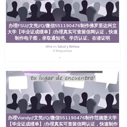
offieUniversityofSouthernQueensland 澳洲读书未毕
业找人做文凭学位qq微信551190476澳洲读CQU中央
昆士兰大学学历成绩单购买学位证书/澳洲读本科硕
士做文凭/购买澳洲大学毕业证成绩单假文凭学历办
理UCONN//文凭//Q/微信551190476制作康涅狄格大
办理FSU//文凭//Q/微信551190476制作佛罗里达州立
学【毕业证成绩单】/办理真实可查留信网认证，快
大学【毕业证成绩单】/办理真实可查留信网认证，快速
速制作电子图，录取通知书、学历认证、在读证明
制作电子图，录取通知书、学历认证、在读证明
University of Connecticut
dfns
en
Salud y Belleza
0 Respuestas
...
办理Vandy//文凭//Q/微信551190476制作范德堡大学
【毕业证成绩单】/办理真实可查留信网认证，快速制作