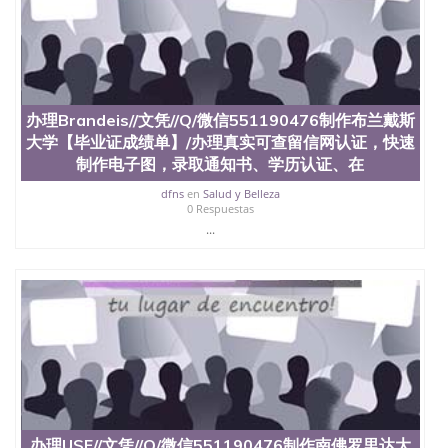
办理Brandeis//文凭//Q/微信551190476制作布兰戴斯
大学【毕业证成绩单】/办理真实可查留信网认证，快速
制作电子图，录取通知书、学历认证、在
dfns
en
Salud y Belleza
0 Respuestas
...
办理USF//文凭//Q/微信551190476制作南佛罗里达大