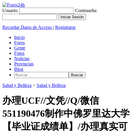
Usuario:
Contraseña:
Recordar Datos de Acceso
|
Registrarse
Inicio
Foros
Gente
Fotos
Noticias
Provincias
Blog
Salud y Belleza
>
Salud y Belleza
办理UCF//文凭//Q/微信
551190476制作中佛罗里达大学
【毕业证成绩单】/办理真实可