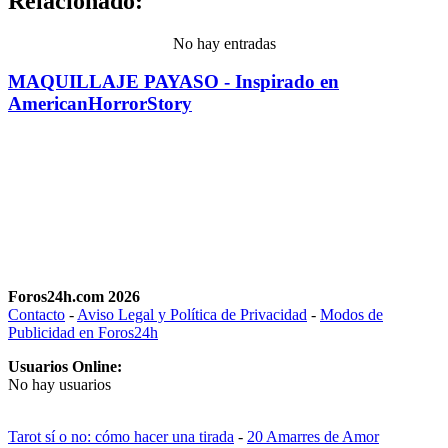
Relacionado:
No hay entradas
MAQUILLAJE PAYASO - Inspirado en
AmericanHorrorStory
Foros24h.com 2026
Contacto
-
Aviso Legal y Política de Privacidad
-
Modos de
Publicidad en Foros24h
Usuarios Online:
No hay usuarios
Tarot sí o no: cómo hacer una tirada
-
20 Amarres de Amor