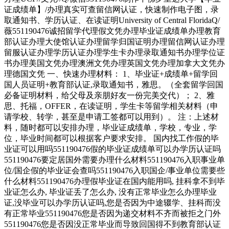
证成绩单】/办理真实可查留信网认证，快速制作电子图，录
取通知书、学历认证、在读证明University of Central FloridaQ/
薇551190476诚招留学代理假文凭办理毕业证成绩单办理教育
部认证办理大使馆认证办理留学归国证明办理留信网认证办理
留服认证办理学历认证办理学生卡办理录取通知书办理学位证
书办理美国文凭办理澳洲文凭办理英国文凭办理加拿大文凭办
理德国文凭 一、快速办理材料： 1、毕业证+成绩单+留学回
国人员证明+教育部认证,录取通知书，雅思。（全套留学回国
必备证明材料，给父母及亲朋好友一份完美交代）； 2、雅
思、托福，OFFER，在读证明，学生卡等留学相关材料（申
请学校、转学，甚至是申请工签都可以用到）。 注：上述材
料，随时都可以安排办理，毕业证成绩单，学校，专业，学
位，毕业时间都可以根据客户要求安排。 国内找工作假的毕
业证可以用吗551190476假的毕业证成绩单可以办学历认证吗
551190476要定居国外需要办理什么材料551190476入职事业单
位/国企假的毕业证会查吗551190476入职国企/事业单位需要些
什么材料551190476办理假毕业证在国内能用吗, 挂科拿不到毕
业证怎么办, 毕业证丢了怎么办, 没有正常毕业怎么办理毕业
证,没毕业可以办学历认证吗,您是否因为中途辍学、挂科而没
有正常毕业551190476您是否因为递交材料不齐而被拒之门外
551190476您是否因没正常毕业而导致回国得不到教育部认证