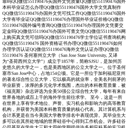
靠吗QQ微信551190476买国外文凭质量QQ微信551190476国外
本科毕业证怎么办理QQ微信551190476国外大学文凭真制作
QQ微信551190476办国外文凭可找工作QQ微信551190476国外
大学有毕业证QQ微信551190476办理国外毕业证价格QQ微信
551190476国外编号查询QQ微信551190476办理国外文凭要交
定金吗QQ微信551190476办国外可查文凭QQ微信551190476网
上购买真文凭可信吗QQ微信551190476学士学位证书查询机构
QQ微信551190476 国外资格证书办理QQ微信551190476如何
办理学历认证QQ微信551190476海外文凭认证办理QQ微信
551190476 圣何塞州立大学（San Jose State University, 又译
为“圣荷西州立大学”）成立于1857年，简称SJSU，是加州历
史悠久的大学之一，也是美西地区的公立大学之一。位于圣何
塞市San Jose中心，占地154公顷。它是一所位于加利福尼亚州
的著名综合性公立大学，它以极高的就业率，全美名列前茅的
毕业薪资，浓厚的多元化学术氛围，杰出的本科教育质量，被
《福克斯》杂志评选为全美50强公立综合性大学，每年有来自
世界各地的成百上千的海外学生前往求学。 至今，这是一所
在世界上享有学术地位、声誉、实习机会和影响力的高等教育
机构，并获誉为美国本科教育质量的核心代表。其计算机系与
会计系更是在当今美国大学教学排名中表现优异。其毕业生大
多可以在其所处地域的世界硅谷中心得到工作机会。许多硅谷
公司甚至在学生大三和大四的学期提供许多相应科系的实习机