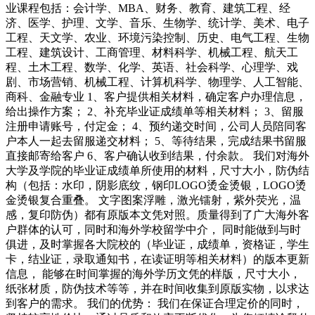
业课程包括：会计学、MBA、财务、教育、建筑工程、经
济、医学、护理、文学、音乐、生物学、统计学、美术、电子
工程、天文学、农业、环境污染控制、历史、电气工程、生物
工程、建筑设计、工商管理、材料科学、机械工程、航天工
程、土木工程、数学、化学、英语、社会科学、心理学、戏
剧、市场营销、机械工程、计算机科学、物理学、人工智能、
商科、金融专业 1、客户提供相关材料，确定客户办理信息，
给出操作方案； 2、补充毕业证成绩单等相关材料； 3、留服
注册申请账号，付定金； 4、预约递交时间，公司人员陪同客
户本人一起去留服递交材料； 5、等待结果，完成结果书留服
直接邮寄给客户 6、客户确认收到结果，付余款。 我们对海外
大学及学院的毕业证成绩单所使用的材料，尺寸大小，防伪结
构（包括：水印，阴影底纹，钢印LOGO烫金烫银，LOGO烫
金烫银复合重叠。 文字图案浮雕，激光镭射，紫外荧光，温
感，复印防伪）都有原版本文凭对照。质量得到了广大海外客
户群体的认可，同时和海外学校留学中介， 同时能做到与时
俱进，及时掌握各大院校的（毕业证，成绩单，资格证，学生
卡，结业证，录取通知书，在读证明等相关材料）的版本更新
信息， 能够在时间掌握的海外学历文凭的样版，尺寸大小，
纸张材质，防伪技术等等，并在时间收集到原版实物，以求达
到客户的需求。 我们的优势： 我们在保证合理定价的同时，