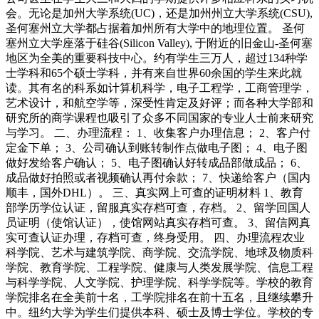
会。无论是加州大学系统(UC)，还是加州州立大学系统(CSU),
圣何塞州立大学都占据着加州所有大学中的地理位置。 圣何
塞州立大学座落于硅谷(Silicon Valley), 于附近的旧金山-圣何塞
地区为全美的重要科技中心。约有学生三万人，超过134种学
士学科和65个硕士学科，并有来自世界60余国的学生来此就
读。其有名的科系如计算机科学，电子工程学，工商管理学，
艺术设计，和航空学等，深受性肯定及好评；而各种大学部和
研究所的商学课程也吸引了众多不同国家的专业人士前来研究
与学习。 二、办理流程： 1、收集客户办理信息； 2、客户付
定金下单； 3、公司确认到账转制作点做电子图； 4、电子图
做好发给客户确认； 5、电子图确认好转成品部做成品； 6、
成品做好拍照或者视频确认再付余款； 7、快递给客户（国内
顺丰，国外DHL）。 三、真实网上可查的证明材料 1、教育
部学历学位认证，留服真实存档可查，存档。 2、留学回国人
员证明（使馆认证），使馆网站真实存档可查。 3、留信网真
实可查认证办理，存档可查，终身受用。 四、办理流程农业
科学院、艺术与建筑学院、商学院、交流学院、地球及物质科
学院、教育学院、工程学院、健康与人类发展学院、信息工程
与科学学院、人文学院、护理学院、科学学院等。学校的教育
学院排名在全美前十名，工学院排名在前十五名，且继续攀升
中。纽约大学为学生们提供本科、硕士及博士学位。学校的专