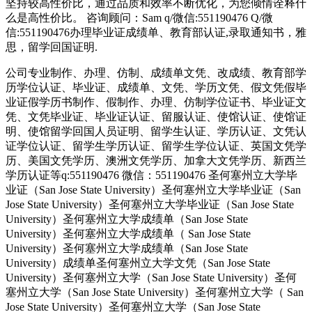
坚持较高性价比，通过品质和效率不断优化，为您倾情诠释什
么是高性价比。 咨询顾问：Sam q/微信:551190476 Q/微
信:551190476办理毕业证成绩单、教育部认证,录取通知书，雅
思，留学回国证明.
公司专业制作、办理、仿制、成绩单文凭、改成绩、教育部学
历学位认证、毕业证、成绩单、文凭、学历文凭、假文凭假毕
业证假学历书制作、假制作、办理、仿制学位证书、毕业证文
凭、文凭毕业证、毕业证认证、留服认证、使馆认证、使馆证
明、使馆留学回国人员证明、留学生认证、学历认证、文凭认
证学位认证、留学生学历认证、留学生学位认证、英国文凭学
历、美国文凭学历、澳洲文凭学历、加拿大文凭学历、新西兰
学历认证等q:551190476 微信：551190476 圣何塞州立大学毕
业证（San Jose State University）圣何塞州立大学毕业证（San
Jose State University）圣何塞州立大学毕业证（San Jose State
University）圣何塞州立大学成绩单（San Jose State
University）圣何塞州立大学成绩单（ San Jose State
University）圣何塞州立大学成绩单（San Jose State
University）成绩单圣何塞州立大学文凭（San Jose State
University）圣何塞州立大学（San Jose State University）圣何
塞州立大学（San Jose State University）圣何塞州立大学（ San
Jose State University）圣何塞州立大学（San Jose State