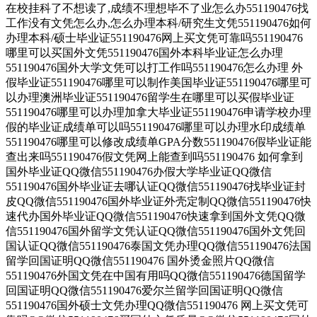
在校挂科了不想读了,成绩不理想毕不了业怎么办551190476找
工作没有文凭怎么办,怎么办理本科/研究生文凭551190476如何
办理本科/硕士毕业证551190476网上买文凭可靠吗551190476
哪里可以买国外文凭551190476国外本科毕业证怎么办理
551190476国外大学文凭可以打工作吗551190476怎么办理 外
假毕业证551190476哪里可以制作美国毕业证551190476哪里可
以办理澳洲毕业证551190476留学生在哪里可以买假毕业证
551190476哪里可以办理加拿大毕业证551190476申请学校办理
假的毕业证成绩单可以吗551190476哪里可以办理水印成绩单
551190476哪里可以修改成绩单GPA分数551190476假毕业证能
查出来吗551190476假文凭网上能查到吗551190476 如何拿到
国外毕业证QQ微信551190476办假大学毕业证QQ微信
551190476国外毕业证去哪认证QQ微信551190476找毕业证封
皮QQ微信551190476国外毕业证外壳定制QQ微信551190476快
速代办国外毕业证QQ微信551190476快速拿到国外文凭QQ微
信551190476国外留学文凭认证QQ微信551190476国外文凭回
国认证QQ微信551190476泰国文凭办理QQ微信551190476法国
留学回国证明QQ微信551190476 国外烫金照片QQ微信
551190476外国文凭在中国有用吗QQ微信551190476德国留学
回国证明QQ微信551190476爱尔兰留学回国证明QQ微信
551190476国外硕士文凭办理QQ微信551190476 网上买文凭可