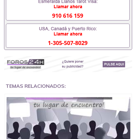
办理什么材料551190476入职事业单位/国企假的毕业
证会查吗551190476入职国企/事业单位需要些什么材
料551190476办理假毕业证在国内能用吗, 挂科拿不到
910 616 159
毕业证怎么办, 毕业证丢了怎么办, 没有正常毕业怎么
办理毕业证,没毕业可以办学历认证吗,您是否因为中
途辍学、挂科而没有正常毕业551190476您是否因为
递交材料不齐而被拒之门外551190476您是否因没正
1-305-507-8029
常毕业而导致回国得不到教育部认证在校挂科了不想
读了,成绩不理想毕不了业怎么办551190476找工作没
有文凭怎么办,怎么办理本科/研究生文凭551190476
如何办理本科/硕士毕业证551190476网上买文凭可靠
吗551190476哪里可以买国外文凭551190476国外本
科毕业证怎么办理551190476国外大学文凭可以打工
作吗551190476怎么办理 外假毕业证551190476哪里
可以制作美国毕业证551190476哪里可以办理澳洲毕
TEMAS RELACIONADOS:
业证551190476留学生在哪里可以买假毕业证
551190476哪里可以办理加拿大毕业证551190476申
请学校办理假的毕业证成绩单可以吗551190476哪里
可以办理水印成绩单551190476哪里可以修改成绩单
GPA分数551190476假毕业证能查出来吗551190476
假文凭网上能查到吗551190476 如何拿到国外毕业证
QQ微信551190476办假大学毕业证QQ微信551190476
国外毕业证去哪认证QQ微信551190476找毕业证封皮
QQ微信551190476国外毕业证外壳定制QQ微信