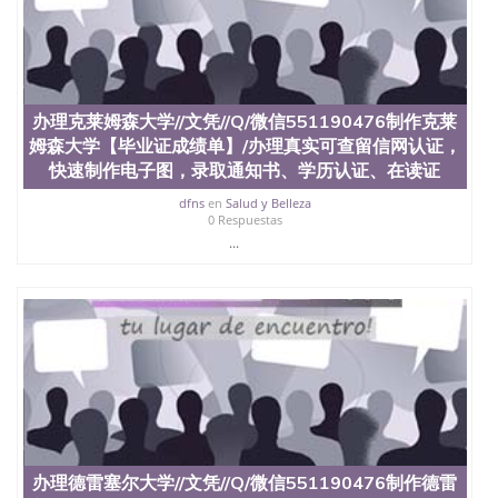
品部做成品； 6、成品做好拍照或者视频确认再付余
款； 7、快递给客户（国内顺丰，国外DHL）。 三、
真实网上可查的证明材料 1、教育部学历学位认证，
留服真实存档可查，存档。 2、留学回国人员证明
（使馆认证），使馆网站真实存档可查。 3、留信网
真实可查认证办理，存档可查，终身受用。 四、办理
办理克莱姆森大学//文凭//Q/微信551190476制作克莱
流程农业科学院、艺术与建筑学院、商学院、交流学
姆森大学【毕业证成绩单】/办理真实可查留信网认证，
院、地球及物质科学院、教育学院、工程学院、健康
快速制作电子图，录取通知书、学历认证、在读证
与人类发展学院、信息工程与科学学院、人文学院、
护理学院、科学学院等。学校的教育学院排名在全美
dfns
en
Salud y Belleza
0 Respuestas
前十名，工学院排名在前十五名，且继续攀升中。纽
...
约大学为学生们提供本科、硕士及博士学位。学校的
专业课程包括：会计学、MBA、财务、教育、建筑工
程、经济、医学、护理、文学、音乐、生物学、统计
学、美术、电子工程、天文学、农业、环境污染控
制、历史、电气工程、生物工程、建筑设计、工商管
理、材料科学、机械工程、航天工程、土木工程、数
学、化学、英语、社会科学、心理学、戏剧、市场营
销、机械工程、计算机科学、物理学、人工智能、商
科、金融专业 1、客户提供相关材料，确定客户办理
信息，给出操作方案； 2、补充毕业证成绩单等相关
材料； 3、留服注册申请账号，付定金； 4、预约递
交时间，公司人员陪同客户本人一起去留服递交材
办理德雷塞尔大学//文凭//Q/微信551190476制作德雷