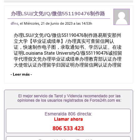
办理LSU//文凭//Q/微信551190476制作路
易斯安那州立大学【毕业证成绩单】/办理
, el Miércoles, 21 de Junio de 2023 a las 14:53h
dfns
真实可查留信网认证，快速制作电子图，录
办理LSU//文凭//Q/微信551190476制作路易斯安那州
取通知书、学历认证、在读证
立大学【毕业证成绩单】/办理真实可查留信网认
证，快速制作电子图，录取通知书、学历认证、在读
证明Louisiana State UniversityQ/薇551190476诚招留
学代理假文凭办理毕业证成绩单办理教育部认证办理
大使馆认证办理留学归国证明办理留信网认证办理留
服认证办理学历认证办理学生卡办理录取通知书办理
- Leer más -
学位证书办理美国文凭办理澳洲文凭办理英国文凭办
理加拿大文凭办理德国文凭 一、快速办理材料： 1、
毕业证+成绩单+留学回国人员证明+教育部认证,录取
通知书，雅思。（全套留学回国必备证明材料，给父
母及亲朋好友一份完美交代）； 2、雅思、托福，
OFFER，在读证明，学生卡等留学相关材料（申请学
校、转学，甚至是申请工签都可以用到）。 注：上述
材料，随时都可以安排办理，毕业证成绩单，学校，
专业，学位，毕业时间都可以根据客户要求安排。 国
806 533 423
内找工作假的毕业证可以用吗551190476假的毕业证
成绩单可以办学历认证吗551190476要定居国外需要