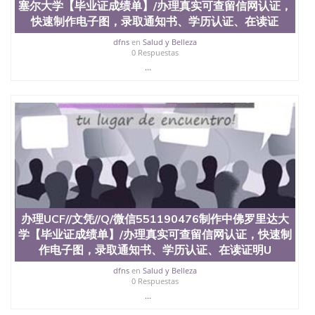
料； 5、等待结果，完成结果书留服直接邮寄给客户
塞尔大学【毕业证成绩单】/办理真实可查留信网认证，
6、客户确认收到结果，付余款。 我们对海外大学及
快速制作电子图，录取通知书、学历认证、在读证
学院的毕业证成绩单所使用的材料，尺寸大小，防伪
结构（包括：水印，阴影底纹，钢印LOGO烫金烫
dfns
en
Salud y Belleza
0 Respuestas
银，LOGO烫金烫银复合重叠。 文字图案浮雕，激光
...
镭射，紫外荧光，温感，复印防伪）都有原版本文凭
对照。质量得到了广大海外客户群体的认可，同时和
海外学校留学中介， 同时能做到与时俱进，及时掌握
各大院校的（毕业证，成绩单，资格证，学生卡，结
业证，录取通知书，在读证明等相关材料）的版本更
新信息， 能够在时间掌握的海外学历文凭的样版，尺
寸大小，纸张材质，防伪技术等等，并在时间收集到
原版实物，以求达到客户的需求。 我们的优势： 我
们在保证合理定价的同时，坚持较高性价比，通过品
质和效率不断优化，为您倾情诠释什么是高性价比。
咨询顾问：Sam q/微信:551190476 Q/微
信:551190476办理毕业证成绩单、教育部认证,录取通
办理UCF//文凭//Q/微信551190476制作中佛罗里达大
知书，雅思，留学回国证明.
学【毕业证成绩单】/办理真实可查留信网认证，快速制
作电子图，录取通知书、学历认证、在读证明U
公司专业制作、办理、仿制、成绩单文凭、改成绩、
教育部学历学位认证、毕业证、成绩单、文凭、学历
dfns
en
Salud y Belleza
文凭、假文凭假毕业证假学历书制作、假制作、办
0 Respuestas
理、仿制学位证书、毕业证文凭、文凭毕业证、毕业
...
证认证、留服认证、使馆认证、使馆证明、使馆留学