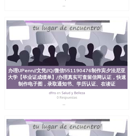
心，占地154公顷。它是一所位于加利福尼亚州的著
...
名综合性公立大学，它以极高的就业率，全美名列前
茅的毕业薪资，浓厚的多元化学术氛围，杰出的本科
教育质量，被《福克斯》杂志评选为全美50强公立综
合性大学，每年有来自世界各地的成百上千的海外学
生前往求学。 至今，这是一所在世界上享有学术地
位、声誉、实习机会和影响力的高等教育机构，并获
誉为美国本科教育质量的核心代表。其计算机系与会
计系更是在当今美国大学教学排名中表现优异。其毕
业生大多可以在其所处地域的世界硅谷中心得到工作
机会。许多硅谷公司甚至在学生大三和大四的学期提
供许多相应科系的实习机会。无论是加州大学系统
办理UPenn//文凭//Q/微信551190476制作宾夕法尼亚
(UC)，还是加州州立大学系统(CSU), 圣何塞州立大学
都占据着加州所有大学中的地理位置。 圣何塞州立大
大学【毕业证成绩单】/办理真实可查留信网认证，快速
学座落于硅谷(Silicon Valley), 于附近的旧金山-圣何塞
制作电子图，录取通知书、学历认证、在读证
地区为全美的重要科技中心。约有学生三万人，超过
dfns
en
Salud y Belleza
134种学士学科和65个硕士学科，并有来自世界60余
0 Respuestas
国的学生来此就读。其有名的科系如计算机科学，电
...
子工程学，工商管理学，艺术设计，和航空学等，深
受性肯定及好评；而各种大学部和研究所的商学课程
也吸引了众多不同国家的专业人士前来研究与学习。
二、办理流程： 1、收集客户办理信息； 2、客户付
定金下单； 3、公司确认到账转制作点做电子图；
4、电子图做好发给客户确认； 5、电子图确认好转成