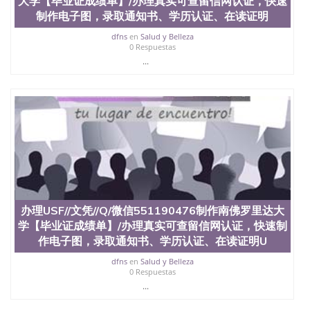
大学【毕业证成绩单】/办理真实可查留信网认证，快速
offieUniversityofSouthernQueensland 澳洲读书未毕
业找人做文凭学位qq微信551190476澳洲读CQU中央
制作电子图，录取通知书、学历认证、在读证明
昆士兰大学学历成绩单购买学位证书/澳洲读本科硕
dfns
en
Salud y Belleza
士做文凭/购买澳洲大学毕业证成绩单假文凭学历办
0 Respuestas
理LSU//文凭//Q/微信551190476制作路易斯安那州立
...
大学【毕业证成绩单】/办理真实可查留信网认证，
快速制作电子图，录取通知书、学历认证、在读证明
Louisiana State University
办理USF//文凭//Q/微信551190476制作南佛罗里达大
学【毕业证成绩单】/办理真实可查留信网认证，快速制
作电子图，录取通知书、学历认证、在读证明U
dfns
en
Salud y Belleza
0 Respuestas
...