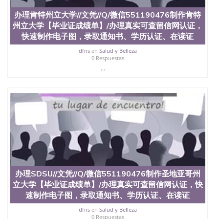
551190476快速代办国外毕业证QQ微信551190476快
办理肯特州立大学//文凭//Q/微信551190476制作肯特
速拿到国外文凭QQ微信551190476国外留学文凭认证
州立大学【毕业证成绩单】/办理真实可查留信网认证，
QQ微信551190476国外文凭回国认证QQ微信
551190476泰国文凭办理QQ微信551190476法国留学
快速制作电子图，录取通知书、学历认证、在读证
回国证明QQ微信551190476 国外烫金照片QQ微信
dfns
en
Salud y Belleza
551190476外国文凭在中国有用吗QQ微信551190476
0 Respuestas
德国留学回国证明QQ微信551190476爱尔兰留学回国
...
证明QQ微信551190476国外硕士文凭办理QQ微信
551190476 网上买文凭可靠吗QQ微信551190476买国
外文凭质量QQ微信551190476国外本科毕业证怎么办
理QQ微信551190476国外大学文凭真制作QQ微信
551190476办国外文凭可找工作QQ微信551190476国
外大学有毕业证QQ微信551190476办理国外毕业证价
格QQ微信551190476国外编号查询QQ微信551190476
办理国外文凭要交定金吗QQ微信551190476办国外可
查文凭QQ微信551190476网上购买真文凭可信吗QQ
微信551190476学士学位证书查询机构QQ微信
551190476 国外资格证书办理QQ微信551190476如何
办理SDSU//文凭//Q/微信551190476制作圣地亚哥州
办理学历认证QQ微信551190476海外文凭认证办理
立大学【毕业证成绩单】/办理真实可查留信网认证，快
QQ微信551190476 圣何塞州立大学（San Jose State
University, 又译为“圣荷西州立大学”）成立于1857
速制作电子图，录取通知书、学历认证、在读证
年，简称SJSU，是加州历史悠久的大学之一，也是美
dfns
en
Salud y Belleza
西地区的公立大学之一。位于圣何塞市San Jose中
0 Respuestas