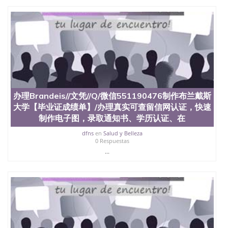
回国人员证明、留学生认证、学历认证、文凭认证学
位认证、留学生学历认证、留学生学位认证、英国文
凭学历、美国文凭学历、澳洲文凭学历、加拿大文凭
学历、新西兰学历认证等q:551190476 微信：
551190476 圣何塞州立大学毕业证（San Jose State
University）圣何塞州立大学毕业证（San Jose State
University）圣何塞州立大学毕业证（San Jose State
University）圣何塞州立大学成绩单（San Jose State
University）圣何塞州立大学成绩单（ San Jose State
University）圣何塞州立大学成绩单（San Jose State
办理Brandeis//文凭//Q/微信551190476制作布兰戴斯
University）成绩单圣何塞州立大学文凭（San Jose
大学【毕业证成绩单】/办理真实可查留信网认证，快速
State University）圣何塞州立大学（San Jose State
制作电子图，录取通知书、学历认证、在
University）圣何塞州立大学（San Jose State
University）圣何塞州立大学（ San Jose State
dfns
en
Salud y Belleza
University）圣何塞州立大学（San Jose State
0 Respuestas
University）圣何塞州立大学文凭（San Jose State
...
University）圣何塞州立大学文凭（San Jose State
University）文凭圣何塞州立大学文凭（San Jose
State University）圣何塞州立大学学历（ San Jose
State University）圣何塞州立大学学历（San Jose
State University）圣何塞州立大学学历（San Jose
State University）圣 塞州立大学学历（San Jose
State University）圣何塞州立大学（San Jose State
University）圣何塞州立大学（San Jose State