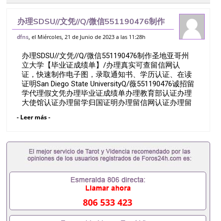
办理SDSU//文凭//Q/微信551190476制作
圣地亚哥州立大学【毕业证成绩单】/办理
, el Miércoles, 21 de Junio de 2023 a las 11:28h
dfns
真实可查留信网认证，快速制作电子图，录
办理SDSU//文凭//Q/微信551190476制作圣地亚哥州
取通知书、学历认证、在读证
立大学【毕业证成绩单】/办理真实可查留信网认
证，快速制作电子图，录取通知书、学历认证、在读
证明San Diego State UniversityQ/薇551190476诚招留
学代理假文凭办理毕业证成绩单办理教育部认证办理
大使馆认证办理留学归国证明办理留信网认证办理留
服认证办理学历认证办理学生卡办理录取通知书办理
- Leer más -
学位证书办理美国文凭办理澳洲文凭办理英国文凭办
理加拿大文凭办理德国文凭 一、快速办理材料： 1、
毕业证+成绩单+留学回国人员证明+教育部认证,录取
通知书，雅思。（全套留学回国必备证明材料，给父
母及亲朋好友一份完美交代）； 2、雅思、托福，
OFFER，在读证明，学生卡等留学相关材料（申请学
校、转学，甚至是申请工签都可以用到）。 注：上述
材料，随时都可以安排办理，毕业证成绩单，学校，
专业，学位，毕业时间都可以根据客户要求安排。 国
806 533 423
内找工作假的毕业证可以用吗551190476假的毕业证
成绩单可以办学历认证吗551190476要定居国外需要