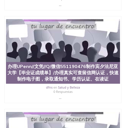
心，占地154公顷。它是一所位于加利福尼亚州的著
...
名综合性公立大学，它以极高的就业率，全美名列前
茅的毕业薪资，浓厚的多元化学术氛围，杰出的本科
教育质量，被《福克斯》杂志评选为全美50强公立综
合性大学，每年有来自世界各地的成百上千的海外学
生前往求学。 至今，这是一所在世界上享有学术地
位、声誉、实习机会和影响力的高等教育机构，并获
誉为美国本科教育质量的核心代表。其计算机系与会
计系更是在当今美国大学教学排名中表现优异。其毕
业生大多可以在其所处地域的世界硅谷中心得到工作
机会。许多硅谷公司甚至在学生大三和大四的学期提
供许多相应科系的实习机会。无论是加州大学系统
办理UPenn//文凭//Q/微信551190476制作宾夕法尼亚
(UC)，还是加州州立大学系统(CSU), 圣何塞州立大学
都占据着加州所有大学中的地理位置。 圣何塞州立大
大学【毕业证成绩单】/办理真实可查留信网认证，快速
学座落于硅谷(Silicon Valley), 于附近的旧金山-圣何塞
制作电子图，录取通知书、学历认证、在读证
地区为全美的重要科技中心。约有学生三万人，超过
dfns
en
Salud y Belleza
134种学士学科和65个硕士学科，并有来自世界60余
0 Respuestas
国的学生来此就读。其有名的科系如计算机科学，电
...
子工程学，工商管理学，艺术设计，和航空学等，深
受性肯定及好评；而各种大学部和研究所的商学课程
也吸引了众多不同国家的专业人士前来研究与学习。
二、办理流程： 1、收集客户办理信息； 2、客户付
定金下单； 3、公司确认到账转制作点做电子图；
4、电子图做好发给客户确认； 5、电子图确认好转成