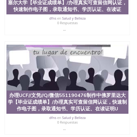
料； 5、等待结果，完成结果书留服直接邮寄给客户
塞尔大学【毕业证成绩单】/办理真实可查留信网认证，
6、客户确认收到结果，付余款。 我们对海外大学及
快速制作电子图，录取通知书、学历认证、在读证
学院的毕业证成绩单所使用的材料，尺寸大小，防伪
结构（包括：水印，阴影底纹，钢印LOGO烫金烫
dfns
en
Salud y Belleza
0 Respuestas
银，LOGO烫金烫银复合重叠。 文字图案浮雕，激光
...
镭射，紫外荧光，温感，复印防伪）都有原版本文凭
对照。质量得到了广大海外客户群体的认可，同时和
海外学校留学中介， 同时能做到与时俱进，及时掌握
各大院校的（毕业证，成绩单，资格证，学生卡，结
业证，录取通知书，在读证明等相关材料）的版本更
新信息， 能够在时间掌握的海外学历文凭的样版，尺
寸大小，纸张材质，防伪技术等等，并在时间收集到
原版实物，以求达到客户的需求。 我们的优势： 我
们在保证合理定价的同时，坚持较高性价比，通过品
质和效率不断优化，为您倾情诠释什么是高性价比。
咨询顾问：Sam q/微信:551190476 Q/微
信:551190476办理毕业证成绩单、教育部认证,录取通
办理UCF//文凭//Q/微信551190476制作中佛罗里达大
知书，雅思，留学回国证明.
学【毕业证成绩单】/办理真实可查留信网认证，快速制
作电子图，录取通知书、学历认证、在读证明U
公司专业制作、办理、仿制、成绩单文凭、改成绩、
教育部学历学位认证、毕业证、成绩单、文凭、学历
dfns
en
Salud y Belleza
文凭、假文凭假毕业证假学历书制作、假制作、办
0 Respuestas
理、仿制学位证书、毕业证文凭、文凭毕业证、毕业
...
证认证、留服认证、使馆认证、使馆证明、使馆留学