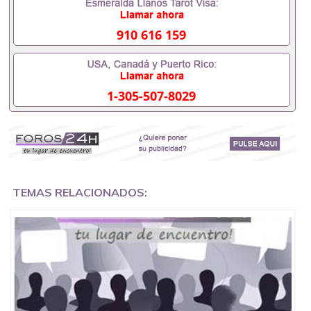
办理什么材料551190476入职事业单位/国企假的毕业
证会查吗551190476入职国企/事业单位需要些什么材
料551190476办理假毕业证在国内能用吗, 挂科拿不到
910 616 159
毕业证怎么办, 毕业证丢了怎么办, 没有正常毕业怎么
办理毕业证,没毕业可以办学历认证吗,您是否因为中
途辍学、挂科而没有正常毕业551190476您是否因为
递交材料不齐而被拒之门外551190476您是否因没正
1-305-507-8029
常毕业而导致回国得不到教育部认证在校挂科了不想
读了,成绩不理想毕不了业怎么办551190476找工作没
有文凭怎么办,怎么办理本科/研究生文凭551190476
如何办理本科/硕士毕业证551190476网上买文凭可靠
吗551190476哪里可以买国外文凭551190476国外本
科毕业证怎么办理551190476国外大学文凭可以打工
作吗551190476怎么办理 外假毕业证551190476哪里
可以制作美国毕业证551190476哪里可以办理澳洲毕
TEMAS RELACIONADOS:
业证551190476留学生在哪里可以买假毕业证
551190476哪里可以办理加拿大毕业证551190476申
请学校办理假的毕业证成绩单可以吗551190476哪里
可以办理水印成绩单551190476哪里可以修改成绩单
GPA分数551190476假毕业证能查出来吗551190476
假文凭网上能查到吗551190476 如何拿到国外毕业证
QQ微信551190476办假大学毕业证QQ微信551190476
国外毕业证去哪认证QQ微信551190476找毕业证封皮
QQ微信551190476国外毕业证外壳定制QQ微信