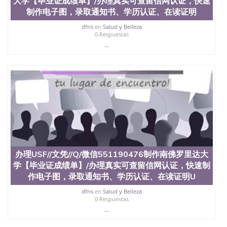
大学【毕业证成绩单】/办理真实可查留信网认证，快速
offieUniversityofSouthernQueensland 澳洲读书未毕
业找人做文凭学位qq微信551190476澳洲读CQU中央
制作电子图，录取通知书、学历认证、在读证明
昆士兰大学学历成绩单购买学位证书/澳洲读本科硕
dfns
en
Salud y Belleza
士做文凭/购买澳洲大学毕业证成绩单假文凭学历办
0 Respuestas
理SDSU//文凭//Q/微信551190476制作圣地亚哥州立
...
大学【毕业证成绩单】/办理真实可查留信网认证，
快速制作电子图，录取通知书、学历认证、在读证明
San Diego State University
办理USF//文凭//Q/微信551190476制作南佛罗里达大
学【毕业证成绩单】/办理真实可查留信网认证，快速制
作电子图，录取通知书、学历认证、在读证明U
dfns
en
Salud y Belleza
0 Respuestas
...