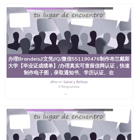
回国人员证明、留学生认证、学历认证、文凭认证学
位认证、留学生学历认证、留学生学位认证、英国文
凭学历、美国文凭学历、澳洲文凭学历、加拿大文凭
学历、新西兰学历认证等q:551190476 微信：
551190476 圣何塞州立大学毕业证（San Jose State
University）圣何塞州立大学毕业证（San Jose State
University）圣何塞州立大学毕业证（San Jose State
University）圣何塞州立大学成绩单（San Jose State
University）圣何塞州立大学成绩单（ San Jose State
University）圣何塞州立大学成绩单（San Jose State
办理Brandeis//文凭//Q/微信551190476制作布兰戴斯
University）成绩单圣何塞州立大学文凭（San Jose
大学【毕业证成绩单】/办理真实可查留信网认证，快速
State University）圣何塞州立大学（San Jose State
制作电子图，录取通知书、学历认证、在
University）圣何塞州立大学（San Jose State
University）圣何塞州立大学（ San Jose State
dfns
en
Salud y Belleza
University）圣何塞州立大学（San Jose State
0 Respuestas
University）圣何塞州立大学文凭（San Jose State
...
University）圣何塞州立大学文凭（San Jose State
University）文凭圣何塞州立大学文凭（San Jose
State University）圣何塞州立大学学历（ San Jose
State University）圣何塞州立大学学历（San Jose
State University）圣何塞州立大学学历（San Jose
State University）圣 塞州立大学学历（San Jose
State University）圣何塞州立大学（San Jose State
University）圣何塞州立大学（San Jose State