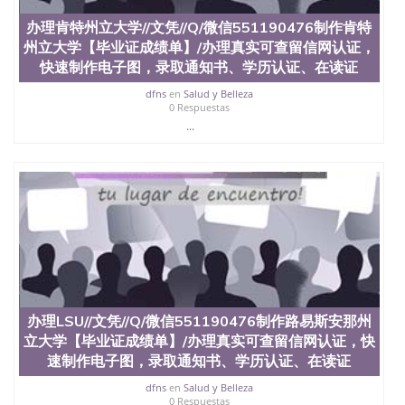
551190476快速代办国外毕业证QQ微信551190476快
办理肯特州立大学//文凭//Q/微信551190476制作肯特
速拿到国外文凭QQ微信551190476国外留学文凭认证
州立大学【毕业证成绩单】/办理真实可查留信网认证，
QQ微信551190476国外文凭回国认证QQ微信
551190476泰国文凭办理QQ微信551190476法国留学
快速制作电子图，录取通知书、学历认证、在读证
回国证明QQ微信551190476 国外烫金照片QQ微信
dfns
en
Salud y Belleza
551190476外国文凭在中国有用吗QQ微信551190476
0 Respuestas
德国留学回国证明QQ微信551190476爱尔兰留学回国
...
证明QQ微信551190476国外硕士文凭办理QQ微信
551190476 网上买文凭可靠吗QQ微信551190476买国
外文凭质量QQ微信551190476国外本科毕业证怎么办
理QQ微信551190476国外大学文凭真制作QQ微信
551190476办国外文凭可找工作QQ微信551190476国
外大学有毕业证QQ微信551190476办理国外毕业证价
格QQ微信551190476国外编号查询QQ微信551190476
办理国外文凭要交定金吗QQ微信551190476办国外可
查文凭QQ微信551190476网上购买真文凭可信吗QQ
微信551190476学士学位证书查询机构QQ微信
551190476 国外资格证书办理QQ微信551190476如何
办理LSU//文凭//Q/微信551190476制作路易斯安那州
办理学历认证QQ微信551190476海外文凭认证办理
立大学【毕业证成绩单】/办理真实可查留信网认证，快
QQ微信551190476 圣何塞州立大学（San Jose State
University, 又译为“圣荷西州立大学”）成立于1857
速制作电子图，录取通知书、学历认证、在读证
年，简称SJSU，是加州历史悠久的大学之一，也是美
dfns
en
Salud y Belleza
西地区的公立大学之一。位于圣何塞市San Jose中
0 Respuestas