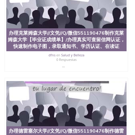
品部做成品； 6、成品做好拍照或者视频确认再付余
款； 7、快递给客户（国内顺丰，国外DHL）。 三、
真实网上可查的证明材料 1、教育部学历学位认证，
留服真实存档可查，存档。 2、留学回国人员证明
（使馆认证），使馆网站真实存档可查。 3、留信网
真实可查认证办理，存档可查，终身受用。 四、办理
办理克莱姆森大学//文凭//Q/微信551190476制作克莱
流程农业科学院、艺术与建筑学院、商学院、交流学
姆森大学【毕业证成绩单】/办理真实可查留信网认证，
院、地球及物质科学院、教育学院、工程学院、健康
快速制作电子图，录取通知书、学历认证、在读证
与人类发展学院、信息工程与科学学院、人文学院、
护理学院、科学学院等。学校的教育学院排名在全美
dfns
en
Salud y Belleza
0 Respuestas
前十名，工学院排名在前十五名，且继续攀升中。纽
...
约大学为学生们提供本科、硕士及博士学位。学校的
专业课程包括：会计学、MBA、财务、教育、建筑工
程、经济、医学、护理、文学、音乐、生物学、统计
学、美术、电子工程、天文学、农业、环境污染控
制、历史、电气工程、生物工程、建筑设计、工商管
理、材料科学、机械工程、航天工程、土木工程、数
学、化学、英语、社会科学、心理学、戏剧、市场营
销、机械工程、计算机科学、物理学、人工智能、商
科、金融专业 1、客户提供相关材料，确定客户办理
信息，给出操作方案； 2、补充毕业证成绩单等相关
材料； 3、留服注册申请账号，付定金； 4、预约递
交时间，公司人员陪同客户本人一起去留服递交材
办理德雷塞尔大学//文凭//Q/微信551190476制作德雷