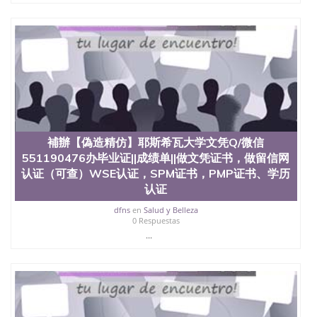
速拿到国外文凭QQ微信551190476国外留学文凭认证
QQ微信551190476国外文凭回国认证QQ微信
551190476泰国文凭办理QQ微信551190476法国留学
回国证明QQ微信551190476 国外烫金照片QQ微信
551190476外国文凭在中国有用吗QQ微信551190476
德国留学回国证明QQ微信551190476爱尔兰留学回国
证明QQ微信551190476国外硕士文凭办理QQ微信
551190476 网上买文凭可靠吗QQ微信551190476买国
外文凭质量QQ微信551190476国外本科毕业证怎么办
理QQ微信551190476国外大学文凭真制作QQ微信
補辦【偽造精仿】耶斯希瓦大学文凭Q/微信
551190476办国外文凭可找工作QQ微信551190476国
551190476办毕业证||成绩单||做文凭证书，做留信网
外大学有毕业证QQ微信551190476办理国外毕业证价
格QQ微信551190476国外编号查询QQ微信551190476
认证（可查）WSE认证，SPM证书，PMP证书、学历
办理国外文凭要交定金吗QQ微信551190476办国外可
认证
查文凭QQ微信551190476网上购买真文凭可信吗QQ
dfns
en
Salud y Belleza
微信551190476学士学位证书查询机构QQ微信
0 Respuestas
551190476 国外资格证书办理QQ微信551190476如何
...
办理学历认证QQ微信551190476海外文凭认证办理
QQ微信551190476 圣何塞州立大学（San Jose State
University, 又译为“圣荷西州立大学”）成立于1857
年，简称SJSU，是加州历史悠久的大学之一，也是美
西地区的公立大学之一。位于圣何塞市San Jose中
心，占地154公顷。它是一所位于加利福尼亚州的著