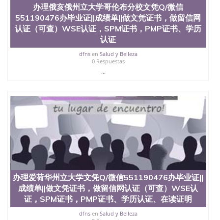
款； 7、快递给客户（国内顺丰，国外DHL）。 三、
办理俄亥俄州立大学哥伦布分校文凭Q/微信
真实网上可查的证明材料 1、教育部学历学位认证，
551190476办毕业证||成绩单||做文凭证书，做留信网
留服真实存档可查，存档。 2、留学回国人员证明
认证（可查）WSE认证，SPM证书，PMP证书、学历
（使馆认证），使馆网站真实存档可查。 3、留信网
认证
真实可查认证办理，存档可查，终身受用。 四、办理
流程农业科学院、艺术与建筑学院、商学院、交流学
dfns
en
Salud y Belleza
院、地球及物质科学院、教育学院、工程学院、健康
0 Respuestas
与人类发展学院、信息工程与科学学院、人文学院、
...
护理学院、科学学院等。学校的教育学院排名在全美
前十名，工学院排名在前十五名，且继续攀升中。纽
约大学为学生们提供本科、硕士及博士学位。学校的
专业课程包括：会计学、MBA、财务、教育、建筑工
程、经济、医学、护理、文学、音乐、生物学、统计
学、美术、电子工程、天文学、农业、环境污染控
制、历史、电气工程、生物工程、建筑设计、工商管
理、材料科学、机械工程、航天工程、土木工程、数
学、化学、英语、社会科学、心理学、戏剧、市场营
销、机械工程、计算机科学、物理学、人工智能、商
科、金融专业 1、客户提供相关材料，确定客户办理
办理爱荷华州立大学文凭Q/微信551190476办毕业证||
信息，给出操作方案； 2、补充毕业证成绩单等相关
成绩单||做文凭证书，做留信网认证（可查）WSE认
材料； 3、留服注册申请账号，付定金； 4、预约递
证，SPM证书，PMP证书、学历认证、在读证明
交时间，公司人员陪同客户本人一起去留服递交材
料； 5、等待结果，完成结果书留服直接邮寄给客户
dfns
en
Salud y Belleza