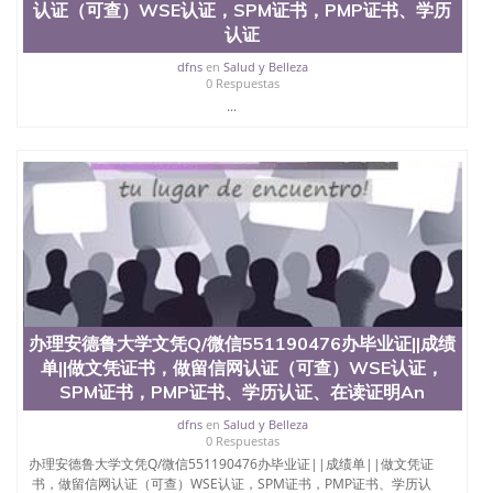
业找人做文凭学位qq微信551190476澳洲读CQU中央
认证（可查）WSE认证，SPM证书，PMP证书、学历
昆士兰大学学历成绩单购买学位证书/澳洲读本科硕
认证
士做文凭/购买澳洲大学毕业证成绩单假文凭学历办
理博尔州立大学文凭Q/微信551190476办毕业证||成
dfns
en
Salud y Belleza
0 Respuestas
绩单||做文凭证书，做留信网认证（可查）WSE认
证，SPM证书，PMP证书、学历认证、在读证明Ball
...
State University
办理安德鲁大学文凭Q/微信551190476办毕业证||成绩
单||做文凭证书，做留信网认证（可查）WSE认证，
SPM证书，PMP证书、学历认证、在读证明An
dfns
en
Salud y Belleza
0 Respuestas
办理安德鲁大学文凭Q/微信551190476办毕业证||成绩单||做文凭证
书，做留信网认证（可查）WSE认证，SPM证书，PMP证书、学历认