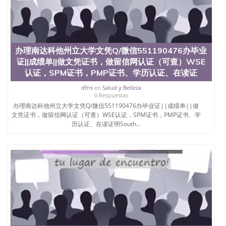
名综合性公立大学，它以极高的就业率，全美名列前
茅的毕业薪资，浓厚的多元化学术氛围，杰出的本科
教育质量，被《福克斯》杂志评选为全美50强公立综
合性大学，每年有来自世界各地的成百上千的海外学
生前往求学。 至今，这是一所在世界上享有学术地
办理南达科他州立大学文凭Q/微信551190476办毕业
位、声誉、实习机会和影响力的高等教育机构，并获
誉为美国本科教育质量的核心代表。其计算机系与会
证||成绩单||做文凭证书，做留信网认证（可查）WSE
计系更是在当今美国大学教学排名中表现优异。其毕
认证，SPM证书，PMP证书、学历认证、在读证
业生大多可以在其所处地域的世界硅谷中心得到工作
机会。许多硅谷公司甚至在学生大三和大四的学期提
dfns
en
Salud y Belleza
0 Respuestas
供许多相应科系的实习机会。无论是加州大学系统
办理南达科他州立大学文凭Q/微信551190476办毕业证||成绩单||做
(UC)，还是加州州立大学系统(CSU), 圣何塞州立大学
文凭证书，做留信网认证（可查）WSE认证，SPM证书，PMP证书、学
都占据着加州所有大学中的地理位置。 圣何塞州立大
历认证、在读证明South...
学座落于硅谷(Silicon Valley), 于附近的旧金山-圣何塞
地区为全美的重要科技中心。约有学生三万人，超过
134种学士学科和65个硕士学科，并有来自世界60余
国的学生来此就读。其有名的科系如计算机科学，电
子工程学，工商管理学，艺术设计，和航空学等，深
受性肯定及好评；而各种大学部和研究所的商学课程
也吸引了众多不同国家的专业人士前来研究与学习。
二、办理流程： 1、收集客户办理信息； 2、客户付
定金下单； 3、公司确认到账转制作点做电子图；
4、电子图做好发给客户确认； 5、电子图确认好转成
品部做成品； 6、成品做好拍照或者视频确认再付余