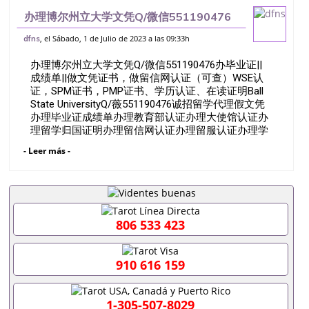
办理博尔州立大学文凭Q/微信551190476
办毕业证||成绩单||做文凭证书，做留信网认
, el Sábado, 1 de Julio de 2023 a las 09:33h
dfns
证（可查）WSE认证，SPM证书，PMP证
办理博尔州立大学文凭Q/微信551190476办毕业证||
书、学历认证、在读证明B
成绩单||做文凭证书，做留信网认证（可查）WSE认
证，SPM证书，PMP证书、学历认证、在读证明Ball
State UniversityQ/薇551190476诚招留学代理假文凭
办理毕业证成绩单办理教育部认证办理大使馆认证办
理留学归国证明办理留信网认证办理留服认证办理学
历认证办理学生卡办理录取通知书办理学位证书办理
- Leer más -
美国文凭办理澳洲文凭办理英国文凭办理加拿大文凭
办理德国文凭 一、快速办理材料： 1、毕业证+成绩
单+留学回国人员证明+教育部认证,录取通知书，雅
思。（全套留学回国必备证明材料，给父母及亲朋好
友一份完美交代）； 2、雅思、托福，OFFER，在读
证明，学生卡等留学相关材料（申请学校、转学，甚
806 533 423
至是申请工签都可以用到）。 注：上述材料，随时都
可以安排办理，毕业证成绩单，学校，专业，学位，
毕业时间都可以根据客户要求安排。 国内找工作假的
910 616 159
毕业证可以用吗551190476假的毕业证成绩单可以办
学历认证吗551190476要定居国外需要办理什么材料
551190476入职事业单位/国企假的毕业证会查吗
1-305-507-8029