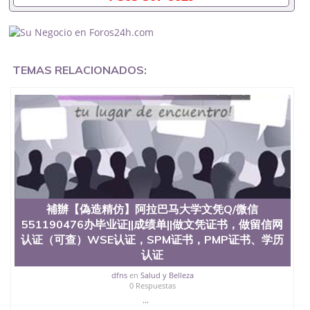
551190476入职国企/事业单位需要些什么材料
551190476办理假毕业证在国内能用吗, 挂科拿不到毕
业证怎么办, 毕业证丢了怎么办, 没有正常毕业怎么办
理毕业证,没毕业可以办学历认证吗,您是否因为中途
辍学、挂科而没有正常毕业551190476您是否因为递
TEMAS RELACIONADOS:
交材料不齐而被拒之门外551190476您是否因没正常
毕业而导致回国得不到教育部认证在校挂科了不想读
了,成绩不理想毕不了业怎么办551190476找工作没有
文凭怎么办,怎么办理本科/研究生文凭551190476如
何办理本科/硕士毕业证551190476网上买文凭可靠吗
551190476哪里可以买国外文凭551190476国外本科
毕业证怎么办理551190476国外大学文凭可以打工作
吗551190476怎么办理 外假毕业证551190476哪里可
以制作美国毕业证551190476哪里可以办理澳洲毕业
证551190476留学生在哪里可以买假毕业证
551190476哪里可以办理加拿大毕业证551190476申
補辦【偽造精仿】阿拉巴马大学文凭Q/微信
请学校办理假的毕业证成绩单可以吗551190476哪里
551190476办毕业证||成绩单||做文凭证书，做留信网
可以办理水印成绩单551190476哪里可以修改成绩单
认证（可查）WSE认证，SPM证书，PMP证书、学历
GPA分数551190476假毕业证能查出来吗551190476
认证
假文凭网上能查到吗551190476 如何拿到国外毕业证
QQ微信551190476办假大学毕业证QQ微信551190476
dfns
en
Salud y Belleza
国外毕业证去哪认证QQ微信551190476找毕业证封皮
0 Respuestas
QQ微信551190476国外毕业证外壳定制QQ微信
...
551190476快速代办国外毕业证QQ微信551190476快