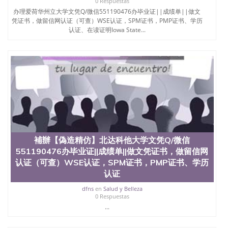
6、客户确认收到结果，付余款。 我们对海外大学及
0 Respuestas
学院的毕业证成绩单所使用的材料，尺寸大小，防伪
办理爱荷华州立大学文凭Q/微信551190476办毕业证||成绩单||做文
结构（包括：水印，阴影底纹，钢印LOGO烫金烫
凭证书，做留信网认证（可查）WSE认证，SPM证书，PMP证书、学历
银，LOGO烫金烫银复合重叠。 文字图案浮雕，激光
认证、在读证明Iowa State...
镭射，紫外荧光，温感，复印防伪）都有原版本文凭
对照。质量得到了广大海外客户群体的认可，同时和
海外学校留学中介， 同时能做到与时俱进，及时掌握
各大院校的（毕业证，成绩单，资格证，学生卡，结
业证，录取通知书，在读证明等相关材料）的版本更
新信息， 能够在时间掌握的海外学历文凭的样版，尺
寸大小，纸张材质，防伪技术等等，并在时间收集到
原版实物，以求达到客户的需求。 我们的优势： 我
们在保证合理定价的同时，坚持较高性价比，通过品
质和效率不断优化，为您倾情诠释什么是高性价比。
咨询顾问：Sam q/微信:551190476 Q/微
補辦【偽造精仿】北达科他大学文凭Q/微信
信:551190476办理毕业证成绩单、教育部认证,录取通
551190476办毕业证||成绩单||做文凭证书，做留信网
知书，雅思，留学回国证明.
认证（可查）WSE认证，SPM证书，PMP证书、学历
公司专业制作、办理、仿制、成绩单文凭、改成绩、
认证
教育部学历学位认证、毕业证、成绩单、文凭、学历
dfns
en
Salud y Belleza
文凭、假文凭假毕业证假学历书制作、假制作、办
0 Respuestas
理、仿制学位证书、毕业证文凭、文凭毕业证、毕业
...
证认证、留服认证、使馆认证、使馆证明、使馆留学
回国人员证明、留学生认证、学历认证、文凭认证学