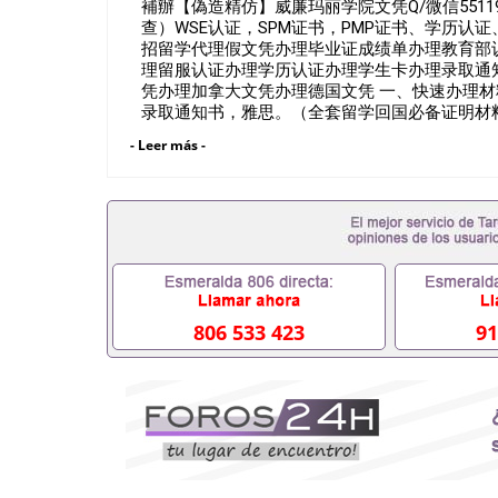
補辦【偽造精仿】威廉玛丽学院文凭Q/微信55119
查）WSE认证，SPM证书，PMP证书、学历认证、在读证明Col
招留学代理假文凭办理毕业证成绩单办理教育部
理留服认证办理学历认证办理学生卡办理录取通
凭办理加拿大文凭办理德国文凭 一、快速办理材料
录取通知书，雅思。（全套留学回国必备证明材
福，OFFER，在读证明，学生卡等留学相关材
- Leer más -
上述材料，随时都可以安排办理，毕业证成绩单
排。 国内找工作假的毕业证可以用吗55119047
外需要办理什么材料551190476入职事业单位/
什么材料551190476办理假毕业证在国内能用吗
业怎么办理毕业证,没毕业可以办学历认证吗,您是否
因为递交材料不齐而被拒之门外551190476
不想读了,成绩不理想毕不了业怎么办5511904
551190476如何办理本科/硕士毕业证5511904
551190476国外本科毕业证怎么办理5511904
806 533 423
91
551190476哪里可以制作美国毕业证5511904
毕业证551190476哪里可以办理加拿大毕业证551
哪里可以办理水印成绩单551190476哪里可以修改
551190476假文凭网上能查到吗551190476 
551190476国外毕业证去哪认证QQ微信551190
微信551190476快速代办国外毕业证QQ微信551
认证QQ微信551190476国外文凭回国认证QQ微信5
证明QQ微信551190476 国外烫金照片QQ微信55