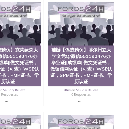
院、商学院、交流学院、地球及物质科学院、教育学院、工
学院、人文学院、护理学院、科学学院等。学校的教育学
且继续攀升中。纽约大学为学生们提供本科、硕士及博士
财务、教育、建筑工程、经济、医学、护理、文学、音乐、
业、环境污染控制、历史、电气工程、生物工程、建筑设
、土木工程、数学、化学、英语、社会科学、心理学、戏
、人工智能、商科、金融专业 1、客户提供相关材料，确
证成绩单等相关材料； 3、留服注册申请账号，付定金；
留服递交材料； 5、等待结果，完成结果书留服直接邮寄
造精仿】克莱蒙森大
補辦【偽造精仿】博尔州立大
对海外大学及学院的毕业证成绩单所使用的材料，尺寸大
O烫金烫银，LOGO烫金烫银复合重叠。 文字图案浮雕，
信551190476办
学文凭Q/微信551190476办
版本文凭对照。质量得到了广大海外客户群体的认可，同
成绩单||做文凭证书，
毕业证||成绩单||做文凭证书，
，及时掌握各大院校的（毕业证，成绩单，资格证，学生
证（可查）WSE认
做留信网认证（可查）WSE认
）的版本更新信息， 能够在时间掌握的海外学历文凭的样
证书，PMP证书、学
证，SPM证书，PMP证书、学
时间收集到原版实物，以求达到客户的需求。 我们的优
历认证
历认证
价比，通过品质和效率不断优化，为您倾情诠释什么是高性
/微信:551190476办理毕业证成绩单、教育部认证,录取通知
en
Salud y Belleza
dfns
en
Salud y Belleza
0 Respuestas
0 Respuestas
...
...
绩、教育部学历学位认证、毕业证、成绩单、文凭、学历
办理、仿制学位证书、毕业证文凭、文凭毕业证、毕业证
学回国人员证明、留学生认证、学历认证、文凭认证学位
文凭学历、美国文凭学历、澳洲文凭学历、加拿大文凭学
0476 圣何塞州立大学毕业证（San Jose State