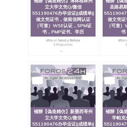
補辦【偽造精仿】博林格林州
補辦【偽
立大学文凭Q/微信
圣路易斯
551190476办毕业证||成绩单||
5511904
做文凭证书，做留信网认证
做文凭证
（可查）WSE认证，SPM证
（可查）W
书，PMP证书、学历
书
dfns
en
Salud y Belleza
dfns
0 Respuestas
...
補辦【偽造精仿】新墨西哥州
補辦【偽
立大学文凭Q/微信
学帕克
551190476办毕业证||成绩单||
5511904