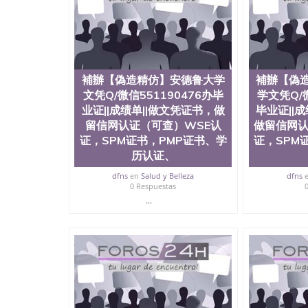
University）圣何塞州立大学毕业证（San Jose St
University）圣何塞州立大学成绩单（San Jose Sta
University）圣何塞州立大学成绩单（San Jose S
State University）圣何塞州立大学（San Jose St
University）圣何塞州立大学（ San Jose State Un
圣何塞州立大学文凭（San Jose State Universit
補辦【偽造精仿】安德鲁大学
補辦【偽
圣何塞州立大学文凭（San Jose State Universit
文凭Q/微信551190476办毕
学文凭Q/微
塞州立大学学历（San Jose State University）
业证||成绩单||做文凭证书，做
大学学历（San Jose State University）圣何塞
毕业证||
（San Jose State University）圣何塞州立大学（S
留信网认证（可查）WSE认
做留信网认
State University）圣何塞州立大学学位证（San J
证，SPM证书，PMP证书、学
证，SPM
State University）圣何塞州立大学学位证（San Jos
历认证、
University）圣何塞州立大学（San Jose State Un
何塞州立大学（San Jose State University）圣
dfns
en
Salud y Belleza
dfns
0 Respuestas
立大学学位证（San Jose State University）圣
立大学结业证（San Jose State University）圣
...
立大学学位证（San Jose State University）圣
立大学学历证书（San Jose State University）
塞州立大学学历证书（San Jose State Unive
读CQU中央昆士兰大学学历 绩单购买学位证书
学历offieUniversityofSouthernQueens
央昆士兰大学学历成绩单购买学位证书/澳洲读
辦【偽造精仿】威廉玛丽学院文凭Q/微信551190
查）WSE认证，SPM证书，PMP证书、学历认证、在读证明Co