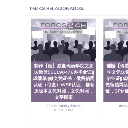
回国证明QQ微信551190476爱尔兰留学回国证明QQ
TEMAS RELACIONADOS:
上买文凭可靠吗QQ微信551190476买国外文凭质
551190476国外大学文凭真制作QQ微信55119
证QQ微信551190476办理国外毕业证价格QQ微信5
要交定金吗QQ微信551190476办国外可查文凭QQ微
学士学位证书查询机构QQ微信551190476 国外
551190476海外文凭认证办理QQ微信551190476 圣何
西州立大学”）成立于1857年，简称SJSU，
位于圣何塞市San Jose中心，占地154公
高的就业率，全美名列前茅的毕业薪资，浓厚的
志评选为全美50强公立综合性大学，每年有来自
所在世界上享有学术地位、声誉、实习机会和影
制作【做】威廉玛丽学院文凭
補辦【偽
代表。其计算机系与会计系更是在当今美国大学
Q/微信551190476办毕业证||
学文凭Q/微
世界硅谷中心得到工作机会。许多硅谷公司甚至
成绩单||做文凭证书，做留信网
毕业证||
无论是加州大学系统(UC)，还是加州州立大学系统
认证（可查）WSE认证，都有
做留信网认
位置。 圣何塞州立大学座落于硅谷(Silicon Va
原版本文凭对照，文凭对照，
证，SPM
有学生三万人，超过134种学士学科和65个硕
系如计算机科学，电子工程学，工商管理学，艺
文字图案
和研究所的商学课程也吸引了众多不同国家的专业
dfns
en
Salud y Belleza
dfns
理信息； 2、客户付定金下单； 3、公司确认到
0 Respuestas
电子图确认好转成品部做成品； 6、成品做好拍
...
外DHL）。 三、真实网上可查的证明材料 1、
国人员证明（使馆认证），使馆网站真实存档可