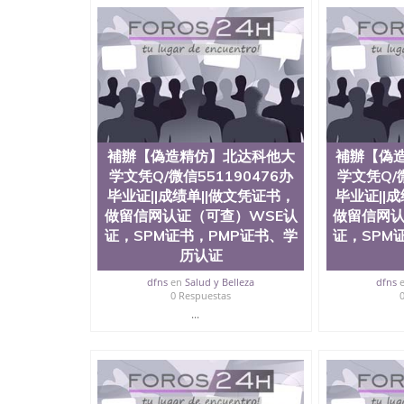
用。 四、办理流程农业科学院、艺术与建筑学
程学院、健康与人类发展学院、信息工程与科学
院排名在全美前十名，工学院排名在前十五名，
学位。学校的专业课程包括：会计学、MBA、
生物学、统计学、美术、电子工程、天文学、农
计、工商管理、材料科学、机械工程、航天工程
剧、市场营销、机械工程、计算机科学、物理学
定客户办理信息，给出操作方案； 2、补充毕业
4、预约递交时间，公司人员陪同客户本人一起去
補辦【偽造精仿】北达科他大
補辦【偽
给客户 6、客户确认收到结果，付余款。 我们
小，防伪结构（包括：水印，阴影底纹，钢印LOG
学文凭Q/微信551190476办
学文凭Q/微
激光镭射，紫外荧光，温感，复印防伪）都有原
毕业证||成绩单||做文凭证书，
毕业证||
时和海外学校留学中介， 同时能做到与时俱进
做留信网认证（可查）WSE认
做留信网认
卡，结业证，录取通知书，在读证明等相关材料
证，SPM证书，PMP证书、学
证，SPM
版，尺寸大小，纸张材质，防伪技术等等，并在
历认证
势： 我们在保证合理定价的同时，坚持较高性
价比。 咨询顾问：Sam q/微信:551190476 Q
dfns
en
Salud y Belleza
dfns
书，雅思，留学回国证明.
0 Respuestas
...
公司专业制作、办理、仿制、成绩单文凭、改成
文凭、假文凭假毕业证假学历书制作、假制作、
认证、留服认证、使馆认证、使馆证明、使馆留
认证、留学生学历认证、留学生学位认证、英国
历、新西兰学历认证等q:551190476 微信：55119