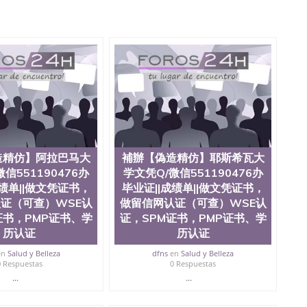
微信551190476国外硕士文凭办理QQ微信551190476 网
量QQ微信551190476国外本科毕业证怎么办理QQ微信
0476办国外文凭可找工作QQ微信551190476国外大学有毕业
51190476国外编号查询QQ微信551190476办理国外文凭
信551190476网上购买真文凭可信吗QQ微信551190476
资格证书办理QQ微信551190476如何办理学历认证QQ微信
塞州立大学（San Jose State University, 又译为“圣荷
是加州历史悠久的大学之一，也是美西地区的公立大学之一。
顷。它是一所位于加利福尼亚州的著名综合性公立大学，它以极
多元化学术氛围，杰出的本科教育质量，被《福克斯》杂
世界各地的成百上千的海外学生前往求学。 至今，这是一
响力的高等教育机构，并获誉为美国本科教育质量的核心
造精仿】阿拉巴马大
補辦【偽造精仿】耶斯希瓦大
教学排名中表现优异。其毕业生大多可以在其所处地域的
信551190476办
学文凭Q/微信551190476办
在学生大三和大四的学期提供许多相应科系的实习机会。
成绩单||做文凭证书，
毕业证||成绩单||做文凭证书，
(CSU), 圣何塞州立大学都占据着加州所有大学中的地理
证（可查）WSE认
做留信网认证（可查）WSE认
lley), 于附近的旧金山-圣何塞地区为全美的重要科技中心。约
证书，PMP证书、学
证，SPM证书，PMP证书、学
士学科，并有来自世界60余国的学生来此就读。其有名的科
术设计，和航空学等，深受性肯定及好评；而各种大学部
历认证
历认证
人士前来研究与学习。 二、办理流程： 1、收集客户办
en
Salud y Belleza
dfns
en
Salud y Belleza
账转制作点做电子图； 4、电子图做好发给客户确认； 5、
0 Respuestas
0 Respuestas
照或者视频确认再付余款； 7、快递给客户（国内顺丰，国
...
...
教育部学历学位认证，留服真实存档可查，存档。 2、留学回
查。 3、留信网真实可查认证办理，存档可查，终身受