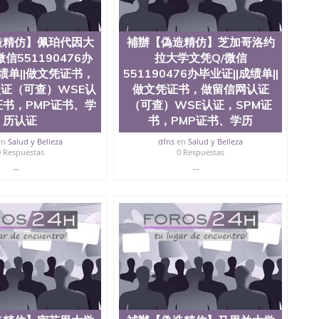
造精仿】佩珀代因大
補辦【偽造精仿】芝加哥洛约
信551190476办
拉大学文凭Q/微信
成绩单||做文凭证书，
551190476办毕业证||成绩单||
证（可查）WSE认
做文凭证书，做留信网认证
证书，PMP证书、学
（可查）WSE认证，SPM证
历认证
书，PMP证书、学历
en
Salud y Belleza
dfns
en
Salud y Belleza
0 Respuestas
0 Respuestas
...
...