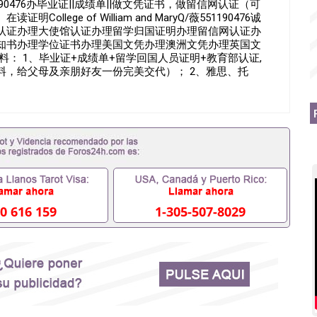
0476办毕业证||成绩单||做文凭证书，做留信网认证（可
lege of William and MaryQ/薇551190476诚
认证办理大使馆认证办理留学归国证明办理留信网认证办
知书办理学位证书办理美国文凭办理澳洲文凭办理英国文
： 1、毕业证+成绩单+留学回国人员证明+教育部认证,
料，给父母及亲朋好友一份完美交代）； 2、雅思、托
料（申请学校、转学，甚至是申请工签都可以用到）。 注：
，学校，专业，学位，毕业时间都可以根据客户要求安
6假的毕业证成绩单可以办学历认证吗551190476要定居国
国企假的毕业证会查吗551190476入职国企/事业单位需要些
, 挂科拿不到毕业证怎么办, 毕业证丢了怎么办, 没有正常毕
因为中途辍学、挂科而没有正常毕业551190476您是否
您是否因没正常毕业而导致回国得不到教育部认证在校挂科了
76找工作没有文凭怎么办,怎么办理本科/研究生文凭
76网上买文凭可靠吗551190476哪里可以买国外文凭
76国外大学文凭可以打工作吗551190476怎么办理 外假毕业证
0 616 159
1-305-507-8029
76哪里可以办理澳洲毕业证551190476留学生在哪里可以买假
190476申请学校办理假的毕业证成绩单可以吗551190476
成绩单GPA分数551190476假毕业证能查出来吗
如何拿到国外毕业证QQ微信551190476办假大学毕业证QQ微信
476找毕业证封皮QQ微信551190476国外毕业证外壳定制QQ
190476快速拿到国外文凭QQ微信551190476国外留学文凭
51190476泰国文凭办理QQ微信551190476法国留学回国
1190476外国文凭在中国有用吗QQ微信551190476德国留学