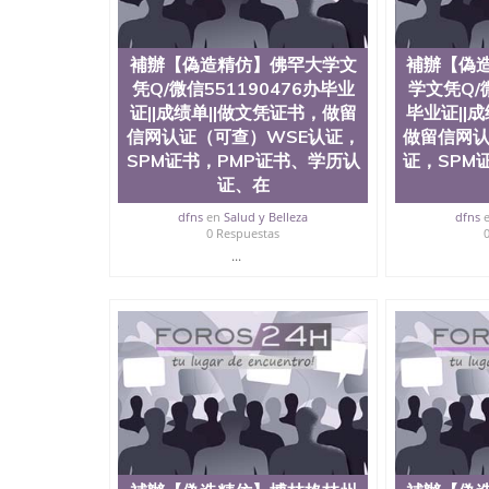
補辦【偽造精仿】佛罕大学文
補辦【偽
凭Q/微信551190476办毕业
学文凭Q/微
证||成绩单||做文凭证书，做留
毕业证||
信网认证（可查）WSE认证，
做留信网认
SPM证书，PMP证书、学历认
证，SPM
证、在
dfns
en
Salud y Belleza
dfns
0 Respuestas
...