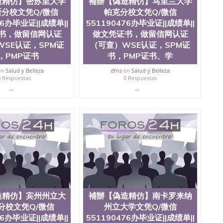
造精仿】密苏里大学
補辦【偽造精仿】马里兰大学
分校文凭Q/微信
帕克分校文凭Q/微信
76办毕业证||成绩单||
551190476办毕业证||成绩单||
书，做留信网认证
做文凭证书，做留信网认证
SE认证，SPM证
（可查）WSE认证，SPM证
，PMP证书
书，PMP证书、学
en
Salud y Belleza
dfns
en
Salud y Belleza
0 Respuestas
0 Respuestas
...
...
造精仿】宾州州立大
補辦【偽造精仿】南卡罗来纳
分校文凭Q/微信
州立大学文凭Q/微信
76办毕业证||成绩单||
551190476办毕业证||成绩单||