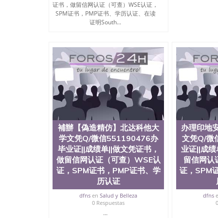
University）圣何塞州立大学成绩单（San Jose Sta
证书，做留信网认证（可查）WSE认证，
University）圣何塞州立大学成绩单（San Jose S
SPM证书，PMP证书、学历认证、在读
State University）圣何塞州立大学（San Jose St
证明South...
University）圣何塞州立大学（ San Jose State Un
圣何塞州立大学文凭（San Jose State Universit
圣何塞州立大学文凭（San Jose State Universit
塞州立大学学历（San Jose State University）
大学学历（San Jose State University）圣何塞
（San Jose State University）圣何塞州立大学（S
State University）圣何塞州立大学学位证（San J
State University）圣何塞州立大学学位证（San Jos
University）圣何塞州立大学（San Jose State Un
何塞州立大学（San Jose State University）圣
立大学学位证（San Jose State University）圣
補辦【偽造精仿】北达科他大
办理印地
立大学结业证（San Jose State University）圣
学文凭Q/微信551190476办
文凭Q/微信
立大学学位证（San Jose State University）圣
毕业证||成绩单||做文凭证书，
业证||成
立大学学历证书（San Jose State University）
做留信网认证（可查）WSE认
留信网认
塞州立大学学历证书（San Jose State Unive
证，SPM证书，PMP证书、学
读CQU中央昆士兰大学学历 绩单购买学位证书
证，SPM
学历offieUniversityofSouthernQueens
历认证
央昆士兰大学学历成绩单购买学位证书/澳洲读
dfns
en
Salud y Belleza
dfns
理佛罕大学文凭Q/微信551190476办毕业证||
0 Respuestas
证书，PMP证书、学历认证、在读证明Fordham Univ
...