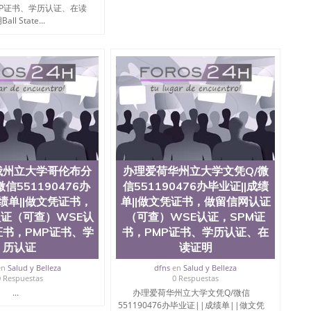
学院、教育学院、工程学院、健康与人类发展学院、信息
MP证书、学历认证、在读
院等。学校的教育学院排名在全美前十名，工学院排名在
all State...
供本科、硕士及博士学位。学校的专业课程包括：会计
学、护理、文学、音乐、生物学、统计学、美术、电子工
工程、生物工程、建筑设计、工商管理、材料科学、机械
、社会科学、心理学、戏剧、市场营销、机械工程、计算
1、客户提供相关材料，确定客户办理信息，给出操作方
服注册申请账号，付定金； 4、预约递交时间，公司人员陪
，完成结果书留服直接邮寄给客户 6、客户确认收到结果，
单所使用的材料，尺寸大小，防伪结构（包括：水印，阴影
合重叠。 文字图案浮雕，激光镭射，紫外荧光，温感，复印
外客户群体的认可，同时和海外学校留学中介， 同时能做
绩单，资格证，学生卡，结业证，录取通知书，在读证明
俄州立大学哥伦布分
办理爱荷华州立大学文凭Q/微
握的海外学历文凭的样版，尺寸大小，纸张材质，防伪技术
信551190476办
信551190476办毕业证||成绩
需求。 我们的优势： 我们在保证合理定价的同时，坚持
释什么是高性价比。 咨询顾问：Sam q/微
成绩单||做文凭证书，
单||做文凭证书，做留信网认证
理毕业证成绩单、教育部认证,录取通知书，雅思，留学回国证明.
证（可查）WSE认
（可查）WSE认证，SPM证
证书，PMP证书、学
书，PMP证书、学历认证、在
绩、教育部学历学位认证、毕业证、成绩单、文凭、学历
历认证
读证明
办理、仿制学位证书、毕业证文凭、文凭毕业证、毕业证
学回国人员证明、留学生认证、学历认证、文凭认证学位
en
Salud y Belleza
dfns
en
Salud y Belleza
文凭学历、美国文凭学历、澳洲文凭学历、加拿大文凭学
0 Respuestas
0 Respuestas
0476 圣何塞州立大学毕业证（San Jose State
...
办理爱荷华州立大学文凭Q/微信
ate University）圣何塞州立大学毕业证（San Jose State
551190476办毕业证||成绩单||做文凭