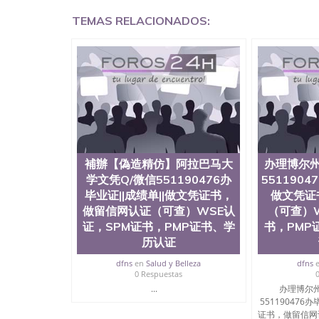
学回国证明QQ微信551190476国外硕士文凭办理QQ
TEMAS RELACIONADOS:
国外文凭质量QQ微信551190476国外本科毕业证
551190476办国外文凭可找工作QQ微信55119
格QQ微信551190476国外编号查询QQ微信5511
查文凭QQ微信551190476网上购买真文凭可信吗
551190476 国外资格证书办理QQ微信551190
微信551190476 圣何塞州立大学（San Jose Sta
称SJSU，是加州历史悠久的大学之一，也是美西
154公顷。它是一所位于加利福尼亚州的著名综
资，浓厚的多元化学术氛围，杰出的本科教育质
每年有来自世界各地的成百上千的海外学生前往
习机会和影响力的高等教育机构，并获誉为美国
補辦【偽造精仿】阿拉巴马大
办理博尔州
今美国大学教学排名中表现优异。其毕业生大多
学文凭Q/微信551190476办
5511904
谷公司甚至在学生大三和大四的学期提供许多相应
毕业证||成绩单||做文凭证书，
做文凭证
州立大学系统(CSU), 圣何塞州立大学都占据
做留信网认证（可查）WSE认
（可查）W
(Silicon Valley), 于附近的旧金山-圣
证，SPM证书，PMP证书、学
书，PMP
科和65个硕士学科，并有来自世界60余国的学
商管理学，艺术设计，和航空学等，深受性肯定
历认证
不同国家的专业人士前来研究与学习。 二、办理流
dfns
en
Salud y Belleza
dfns
公司确认到账转制作点做电子图； 4、电子图做好
0 Respuestas
成品做好拍照或者视频确认再付余款； 7、快递
...
办理博尔州
明材料 1、教育部学历学位认证，留服真实存档
551190476
站真实存档可查。 3、留信网真实可查认证办理
证书，做留信网