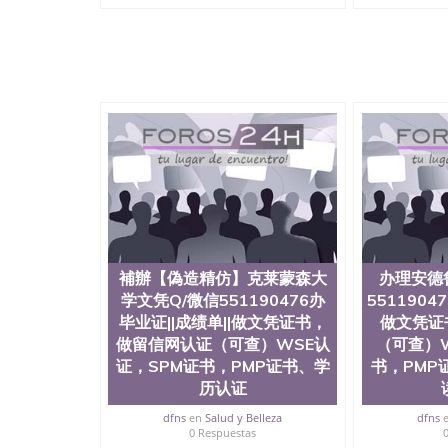
補辦【偽造精仿】克莱蒙森大
办理安德
学文凭Q/微信551190476办
5511904
毕业证||成绩单||做文凭证书，
做文凭证
做留信网认证（可查）WSE认
（可查）W
证，SPM证书，PMP证书、学
书，PMP
历认证
dfns
en
Salud y Belleza
dfns
0 Respuestas