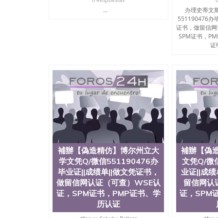
...
办理史蒂文斯
551190476
证书，做留信网
SPM证书，P
证明
補辦【偽造精仿】博尔州立大
補辦【偽
学文凭Q/微信551190476办
文凭Q/微信
毕业证||成绩单||做文凭证书，
业证||成
做留信网认证（可查）WSE认
留信网认
证，SPM证书，PMP证书、学
证，SPM
历认证