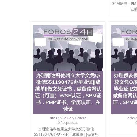
与建筑学院、商学院、交流学院、地球及物质科
SPM证书，P
工程与科学学院、人文学院、护理学院、科学学
证明B
前十五名，且继续攀升中。纽约大学为学生们提
学、MBA、财务、教育、建筑工程、经济、医
程、天文学、农业、环境污染控制、历史、电气
工程、航天工程、土木工程、数学、化学、英语
机科学、物理学、人工智能、商科、金融专业 
案； 2、补充毕业证成绩单等相关材料； 3、留
同客户本人一起去留服递交材料； 5、等待结果
付余款。 我们对海外大学及学院的毕业证成绩
底纹，钢印LOGO烫金烫银，LOGO烫金烫银复
防伪）都有原版本文凭对照。质量得到了广大海
到与时俱进，及时掌握各大院校的（毕业证，成
办理南达科他州立大学文凭Q/
办理俄亥
等相关材料）的版本更新信息， 能够在时间掌
微信551190476办毕业证||成
校文凭Q/微
等等，并在时间收集到原版实物，以求达到客户的
较高性价比，通过品质和效率不断优化，为您倾情诠
绩单||做文凭证书，做留信网认
毕业证||
信:551190476 Q/微信:551190476办
证（可查）WSE认证，SPM证
做留信网认
书，PMP证书、学历认证、在
证，SPM
公司专业制作、办理、仿制、成绩单文凭、改成
读证
文凭、假文凭假毕业证假学历书制作、假制作、
认证、留服认证、使馆认证、使馆证明、使馆留
dfns
en
Salud y Belleza
dfns
认证、留学生学历认证、留学生学位认证、英国
0 Respuestas
历、新西兰学历认证等q:551190476 微信：55119
办理南达科他州立大学文凭Q/微信
University）圣何塞州立大学毕业证（San Jose St
551190476办毕业证||成绩单||做文凭