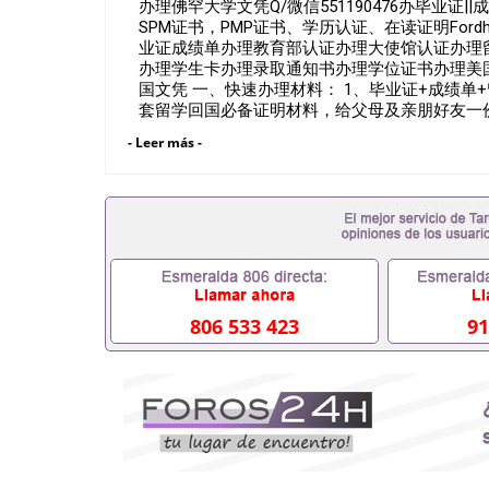
办理佛罕大学文凭Q/微信551190476办毕业证
SPM证书，PMP证书、学历认证、在读证明Fordham 
业证成绩单办理教育部认证办理大使馆认证办理
办理学生卡办理录取通知书办理学位证书办理美
国文凭 一、快速办理材料： 1、毕业证+成绩单
套留学回国必备证明材料，给父母及亲朋好友一份
卡等留学相关材料（申请学校、转学，甚至是申
- Leer más -
理，毕业证成绩单，学校，专业，学位，毕业时
用吗551190476假的毕业证成绩单可以办学历认证吗
职事业单位/国企假的毕业证会查吗551190476
在国内能用吗, 挂科拿不到毕业证怎么办, 毕业
历认证吗,您是否因为中途辍学、挂科而没有正常毕
551190476您是否因没正常毕业而导致回国
么办551190476找工作没有文凭怎么办,怎么办理
551190476网上买文凭可靠吗551190476哪
551190476国外大学文凭可以打工作吗551190
806 533 423
91
551190476哪里可以办理澳洲毕业证5511904
大毕业证551190476申请学校办理假的毕业证成绩单
哪里可以修改成绩单GPA分数551190476假毕业证能
何拿到国外毕业证QQ微信551190476办假大学毕
551190476找毕业证封皮QQ微信551190476
微信551190476快速拿到国外文凭QQ微信5511
证QQ微信551190476泰国文凭办理QQ微信5511
QQ微信551190476外国文凭在中国有用吗QQ微信5