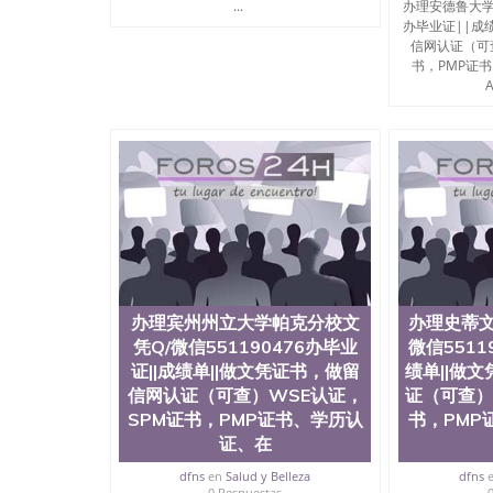
...
办理安德鲁大学文
办毕业证||成
信网认证（可
书，PMP证
A
办理宾州州立大学帕克分校文
办理史蒂文
凭Q/微信551190476办毕业
微信5511
证||成绩单||做文凭证书，做留
绩单||做
信网认证（可查）WSE认证，
证（可查）
SPM证书，PMP证书、学历认
书，PMP
证、在
dfns
en
Salud y Belleza
dfns
0 Respuestas