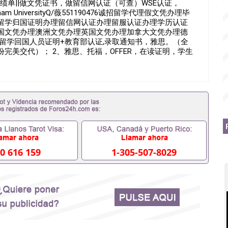
||成绩单||做文凭证书，做留信网认证（可查）WSE认证，
UniversityQ/薇551190476诚招留学代理假文凭办理毕
留学归国证明办理留信网认证办理留服认证办理学历认证
国文凭办理澳洲文凭办理英国文凭办理加拿大文凭办理德
+留学回国人员证明+教育部认证,录取通知书，雅思。（全
完美交代）； 2、雅思、托福，OFFER，在读证明，学生
请工签都可以用到）。 注：上述材料，随时都可以安排办
间都可以根据客户要求安排。 国内找工作假的毕业证可以
551190476要定居国外需要办理什么材料551190476入
入职国企/事业单位需要些什么材料551190476办理假毕业证
证丢了怎么办, 没有正常毕业怎么办理毕业证,没毕业可以办学
业551190476您是否因为递交材料不齐而被拒之门外
得不到教育部认证在校挂科了不想读了,成绩不理想毕不了业怎
本科/研究生文凭551190476如何办理本科/硕士毕业证
里可以买国外文凭551190476国外本科毕业证怎么办理
476怎么办理 外假毕业证551190476哪里可以制作美国毕业证
0 616 159
1-305-507-8029
76留学生在哪里可以买假毕业证551190476哪里可以办理加拿
可以吗551190476哪里可以办理水印成绩单551190476
查出来吗551190476假文凭网上能查到吗551190476 如
业证QQ微信551190476国外毕业证去哪认证QQ微信
国外毕业证外壳定制QQ微信551190476快速代办国外毕业证QQ
90476国外留学文凭认证QQ微信551190476国外文凭回国认
90476法国留学回国证明QQ微信551190476 国外烫金照片
51190476德国留学回国证明QQ微信551190476爱尔兰留