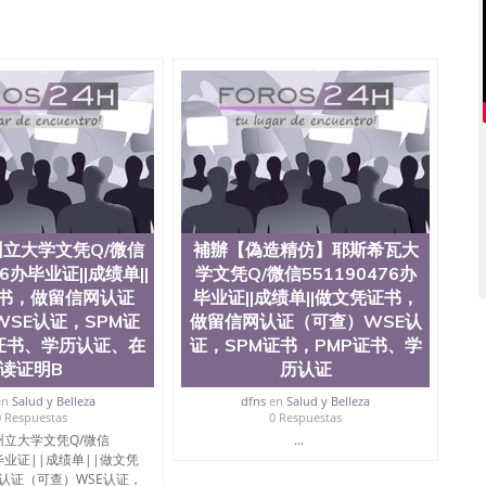
微信551190476 网上买文凭可靠吗QQ微信551190476买
怎么办理QQ微信551190476国外大学文凭真制作QQ微信
0476国外大学有毕业证QQ微信551190476办理国外毕业证价
90476办理国外文凭要交定金吗QQ微信551190476办国外可
QQ微信551190476学士学位证书查询机构QQ微信
476如何办理学历认证QQ微信551190476海外文凭认证办理QQ
te University, 又译为“圣荷西州立大学”）成立于1857年，简
地区的公立大学之一。位于圣何塞市San Jose中心，占地
合性公立大学，它以极高的就业率，全美名列前茅的毕业薪
量，被《福克斯》杂志评选为全美50强公立综合性大学，
求学。 至今，这是一所在世界上享有学术地位、声誉、实
本科教育质量的核心代表。其计算机系与会计系更是在当
立大学文凭Q/微信
補辦【偽造精仿】耶斯希瓦大
可以在其所处地域的世界硅谷中心得到工作机会。许多硅
76办毕业证||成绩单||
学文凭Q/微信551190476办
科系的实习机会。无论是加州大学系统(UC)，还是加州
书，做留信网认证
毕业证||成绩单||做文凭证书，
着加州所有大学中的地理位置。 圣何塞州立大学座落于硅谷
SE认证，SPM证
做留信网认证（可查）WSE认
何塞地区为全美的重要科技中心。约有学生三万人，超过134种学士学
证书、学历认证、在
证，SPM证书，PMP证书、学
生来此就读。其有名的科系如计算机科学，电子工程学，工
及好评；而各种大学部和研究所的商学课程也吸引了众多
读证明B
历认证
程： 1、收集客户办理信息； 2、客户付定金下单； 3、
en
Salud y Belleza
dfns
en
Salud y Belleza
发给客户确认； 5、电子图确认好转成品部做成品； 6、
0 Respuestas
0 Respuestas
给客户（国内顺丰，国外DHL）。 三、真实网上可查的证
立大学文凭Q/微信
...
可查，存档。 2、留学回国人员证明（使馆认证），使馆网
办毕业证||成绩单||做文凭
，存档可查，终身受用。 四、办理流程农业科学院、艺术
认证（可查）WSE认证，