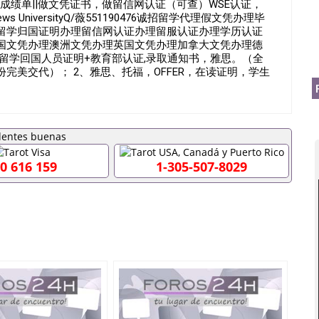
证||成绩单||做文凭证书，做留信网认证（可查）WSE认证，
UniversityQ/薇551190476诚招留学代理假文凭办理毕
留学归国证明办理留信网认证办理留服认证办理学历认证
国文凭办理澳洲文凭办理英国文凭办理加拿大文凭办理德
+留学回国人员证明+教育部认证,录取通知书，雅思。（全
完美交代）； 2、雅思、托福，OFFER，在读证明，学生
请工签都可以用到）。 注：上述材料，随时都可以安排办
间都可以根据客户要求安排。 国内找工作假的毕业证可以
551190476要定居国外需要办理什么材料551190476入
入职国企/事业单位需要些什么材料551190476办理假毕业证
证丢了怎么办, 没有正常毕业怎么办理毕业证,没毕业可以办学
业551190476您是否因为递交材料不齐而被拒之门外
0 616 159
1-305-507-8029
得不到教育部认证在校挂科了不想读了,成绩不理想毕不了业怎
本科/研究生文凭551190476如何办理本科/硕士毕业证
里可以买国外文凭551190476国外本科毕业证怎么办理
476怎么办理 外假毕业证551190476哪里可以制作美国毕业证
76留学生在哪里可以买假毕业证551190476哪里可以办理加拿
可以吗551190476哪里可以办理水印成绩单551190476
查出来吗551190476假文凭网上能查到吗551190476 如
业证QQ微信551190476国外毕业证去哪认证QQ微信
国外毕业证外壳定制QQ微信551190476快速代办国外毕业证QQ
90476国外留学文凭认证QQ微信551190476国外文凭回国认
90476法国留学回国证明QQ微信551190476 国外烫金照片
51190476德国留学回国证明QQ微信551190476爱尔兰留