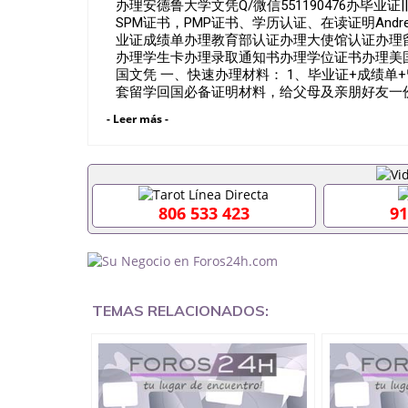
办理安德鲁大学文凭Q/微信551190476办毕业
SPM证书，PMP证书、学历认证、在读证明Andrews 
业证成绩单办理教育部认证办理大使馆认证办理
办理学生卡办理录取通知书办理学位证书办理美
国文凭 一、快速办理材料： 1、毕业证+成绩单
套留学回国必备证明材料，给父母及亲朋好友一份
卡等留学相关材料（申请学校、转学，甚至是申
- Leer más -
理，毕业证成绩单，学校，专业，学位，毕业时
用吗551190476假的毕业证成绩单可以办学历认证吗
职事业单位/国企假的毕业证会查吗551190476
在国内能用吗, 挂科拿不到毕业证怎么办, 毕业
历认证吗,您是否因为中途辍学、挂科而没有正常毕
806 533 423
91
551190476您是否因没正常毕业而导致回国
么办551190476找工作没有文凭怎么办,怎么办理
551190476网上买文凭可靠吗551190476哪
551190476国外大学文凭可以打工作吗551190
551190476哪里可以办理澳洲毕业证5511904
大毕业证551190476申请学校办理假的毕业证成绩单
TEMAS RELACIONADOS:
哪里可以修改成绩单GPA分数551190476假毕业证能
何拿到国外毕业证QQ微信551190476办假大学毕
551190476找毕业证封皮QQ微信551190476
微信551190476快速拿到国外文凭QQ微信5511
证QQ微信551190476泰国文凭办理QQ微信5511
QQ微信551190476外国文凭在中国有用吗QQ微信5