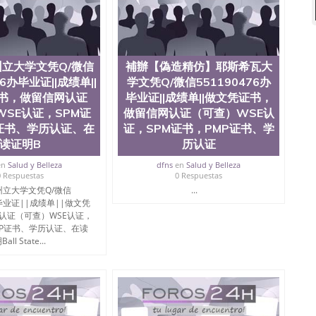
微信551190476 网上买文凭可靠吗QQ微信551190476买
怎么办理QQ微信551190476国外大学文凭真制作QQ微信
0476国外大学有毕业证QQ微信551190476办理国外毕业证价
90476办理国外文凭要交定金吗QQ微信551190476办国外可
QQ微信551190476学士学位证书查询机构QQ微信
立大学文凭Q/微信
補辦【偽造精仿】耶斯希瓦大
476如何办理学历认证QQ微信551190476海外文凭认证办理QQ
76办毕业证||成绩单||
学文凭Q/微信551190476办
te University, 又译为“圣荷西州立大学”）成立于1857年，简
书，做留信网认证
毕业证||成绩单||做文凭证书，
地区的公立大学之一。位于圣何塞市San Jose中心，占地
SE认证，SPM证
做留信网认证（可查）WSE认
合性公立大学，它以极高的就业率，全美名列前茅的毕业薪
证书、学历认证、在
证，SPM证书，PMP证书、学
量，被《福克斯》杂志评选为全美50强公立综合性大学，
读证明B
历认证
求学。 至今，这是一所在世界上享有学术地位、声誉、实
本科教育质量的核心代表。其计算机系与会计系更是在当
en
Salud y Belleza
dfns
en
Salud y Belleza
可以在其所处地域的世界硅谷中心得到工作机会。许多硅
0 Respuestas
0 Respuestas
科系的实习机会。无论是加州大学系统(UC)，还是加州
立大学文凭Q/微信
...
着加州所有大学中的地理位置。 圣何塞州立大学座落于硅谷
办毕业证||成绩单||做文凭
何塞地区为全美的重要科技中心。约有学生三万人，超过134种学士学
认证（可查）WSE认证，
生来此就读。其有名的科系如计算机科学，电子工程学，工
MP证书、学历认证、在读
及好评；而各种大学部和研究所的商学课程也吸引了众多
all State...
程： 1、收集客户办理信息； 2、客户付定金下单； 3、
发给客户确认； 5、电子图确认好转成品部做成品； 6、
给客户（国内顺丰，国外DHL）。 三、真实网上可查的证
可查，存档。 2、留学回国人员证明（使馆认证），使馆网
，存档可查，终身受用。 四、办理流程农业科学院、艺术