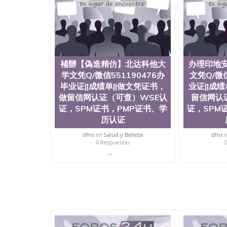
University）圣何塞州立大学成绩单（San Jose Sta
University）圣何塞州立大学成绩单（San Jose S
State University）圣何塞州立大学（San Jose St
University）圣何塞州立大学（ San Jose State Un
圣何塞州立大学文凭（San Jose State Universit
圣何塞州立大学文凭（San Jose State Universit
塞州立大学学历（San Jose State University）
補辦【偽造精仿】北达科他大
办理印地
大学学历（San Jose State University）圣何塞
学文凭Q/微信551190476办
文凭Q/微信
（San Jose State University）圣何塞州立大学（S
毕业证||成绩单||做文凭证书，
业证||成
State University）圣何塞州立大学学位证（San J
做留信网认证（可查）WSE认
留信网认
State University）圣何塞州立大学学位证（San Jos
证，SPM证书，PMP证书、学
证，SPM
University）圣何塞州立大学（San Jose State Un
何塞州立大学（San Jose State University）圣
历认证
立大学学位证（San Jose State University）圣
dfns
en
Salud y Belleza
dfns
立大学结业证（San Jose State University）圣
0 Respuestas
立大学学位证（San Jose State University）圣
...
立大学学历证书（San Jose State University）
塞州立大学学历证书（San Jose State Unive
读CQU中央昆士兰大学学历 绩单购买学位证书
学历offieUniversityofSouthernQueens
央昆士兰大学学历成绩单购买学位证书/澳洲读
理安德鲁大学文凭Q/微信551190476办毕业证
SPM证书，PMP证书、学历认证、在读证明Andrews U