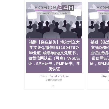
補辦【偽造精仿】博尔州立大
補辦【偽
学文凭Q/微信551190476办
文凭Q/微信
毕业证||成绩单||做文凭证书，
业证||成
做留信网认证（可查）WSE认
留信网认
证，SPM证书，PMP证书、学
证，SPM
历认证
dfns
en
Salud y Belleza
dfns
0 Respuestas
...