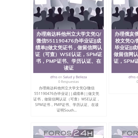
与建筑学院、商学院、交流学院、地球及物质科
工程与科学学院、人文学院、护理学院、科学学
前十五名，且继续攀升中。纽约大学为学生们提
学、MBA、财务、教育、建筑工程、经济、医
程、天文学、农业、环境污染控制、历史、电气
工程、航天工程、土木工程、数学、化学、英语
办理南达科他州立大学文凭Q/
办理俄亥
机科学、物理学、人工智能、商科、金融专业 
微信551190476办毕业证||成
校文凭Q/微
案； 2、补充毕业证成绩单等相关材料； 3、留
绩单||做文凭证书，做留信网认
毕业证||
同客户本人一起去留服递交材料； 5、等待结果
付余款。 我们对海外大学及学院的毕业证成绩
证（可查）WSE认证，SPM证
做留信网认
底纹，钢印LOGO烫金烫银，LOGO烫金烫银复
书，PMP证书、学历认证、在
证，SPM
防伪）都有原版本文凭对照。质量得到了广大海
读证
到与时俱进，及时掌握各大院校的（毕业证，成
等相关材料）的版本更新信息， 能够在时间掌
dfns
en
Salud y Belleza
dfns
0 Respuestas
等等，并在时间收集到原版实物，以求达到客户的
办理南达科他州立大学文凭Q/微信
较高性价比，通过品质和效率不断优化，为您倾情诠
551190476办毕业证||成绩单||做文凭
信:551190476 Q/微信:551190476办
证书，做留信网认证（可查）WSE认证，
SPM证书，PMP证书、学历认证、在读
公司专业制作、办理、仿制、成绩单文凭、改成
证明South...
文凭、假文凭假毕业证假学历书制作、假制作、
认证、留服认证、使馆认证、使馆证明、使馆留
认证、留学生学历认证、留学生学位认证、英国
历、新西兰学历认证等q:551190476 微信：55119
University）圣何塞州立大学毕业证（San Jose St