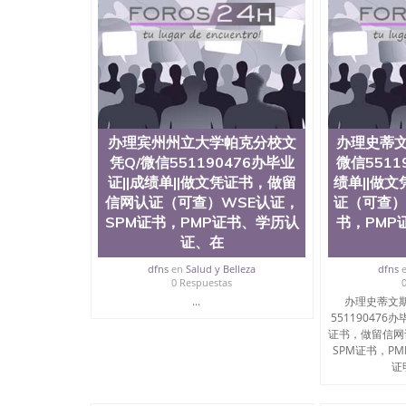
办理宾州州立大学帕克分校文
办理史蒂文
凭Q/微信551190476办毕业
微信5511
证||成绩单||做文凭证书，做留
绩单||做
信网认证（可查）WSE认证，
证（可查）
SPM证书，PMP证书、学历认
书，PMP
证、在
dfns
en
Salud y Belleza
dfns
0 Respuestas
...
办理史蒂文斯
551190476
证书，做留信网
SPM证书，P
证明