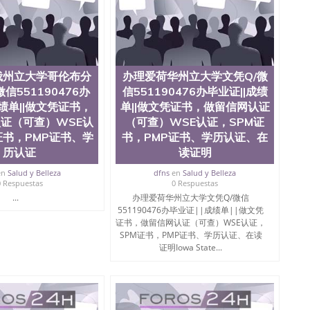
学院、教育学院、工程学院、健康与人类发展学院、信息
院等。学校的教育学院排名在全美前十名，工学院排名在
供本科、硕士及博士学位。学校的专业课程包括：会计
学、护理、文学、音乐、生物学、统计学、美术、电子工
工程、生物工程、建筑设计、工商管理、材料科学、机械
、社会科学、心理学、戏剧、市场营销、机械工程、计算
俄州立大学哥伦布分
办理爱荷华州立大学文凭Q/微
1、客户提供相关材料，确定客户办理信息，给出操作方
信551190476办
信551190476办毕业证||成绩
服注册申请账号，付定金； 4、预约递交时间，公司人员陪
成绩单||做文凭证书，
单||做文凭证书，做留信网认证
，完成结果书留服直接邮寄给客户 6、客户确认收到结果，
单所使用的材料，尺寸大小，防伪结构（包括：水印，阴影
证（可查）WSE认
（可查）WSE认证，SPM证
合重叠。 文字图案浮雕，激光镭射，紫外荧光，温感，复印
证书，PMP证书、学
书，PMP证书、学历认证、在
外客户群体的认可，同时和海外学校留学中介， 同时能做
历认证
读证明
绩单，资格证，学生卡，结业证，录取通知书，在读证明
握的海外学历文凭的样版，尺寸大小，纸张材质，防伪技术
en
Salud y Belleza
dfns
en
Salud y Belleza
0 Respuestas
0 Respuestas
需求。 我们的优势： 我们在保证合理定价的同时，坚持
...
办理爱荷华州立大学文凭Q/微信
释什么是高性价比。 咨询顾问：Sam q/微
551190476办毕业证||成绩单||做文凭
理毕业证成绩单、教育部认证,录取通知书，雅思，留学回国证明.
证书，做留信网认证（可查）WSE认证，
SPM证书，PMP证书、学历认证、在读
绩、教育部学历学位认证、毕业证、成绩单、文凭、学历
证明Iowa State...
办理、仿制学位证书、毕业证文凭、文凭毕业证、毕业证
学回国人员证明、留学生认证、学历认证、文凭认证学位
文凭学历、美国文凭学历、澳洲文凭学历、加拿大文凭学
0476 圣何塞州立大学毕业证（San Jose State
ate University）圣何塞州立大学毕业证（San Jose State