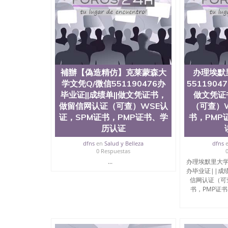
補辦【偽造精仿】克莱蒙森大
办理埃默
学文凭Q/微信551190476办
5511904
毕业证||成绩单||做文凭证书，
做文凭证
做留信网认证（可查）WSE认
（可查）W
证，SPM证书，PMP证书、学
书，PMP
历认证
dfns
en
Salud y Belleza
dfns
0 Respuestas
...
办理埃默里大学文
办毕业证||成
信网认证（可
书，PMP证