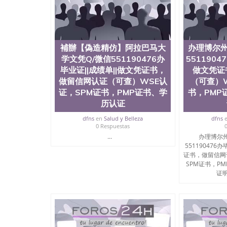
学回国证明QQ微信551190476国外硕士文凭办理QQ
国外文凭质量QQ微信551190476国外本科毕业证
551190476办国外文凭可找工作QQ微信55119
格QQ微信551190476国外编号查询QQ微信5511
查文凭QQ微信551190476网上购买真文凭可信吗
補辦【偽造精仿】阿拉巴马大
办理博尔州
551190476 国外资格证书办理QQ微信551190
学文凭Q/微信551190476办
5511904
微信551190476 圣何塞州立大学（San Jose Sta
毕业证||成绩单||做文凭证书，
做文凭证
称SJSU，是加州历史悠久的大学之一，也是美西
做留信网认证（可查）WSE认
（可查）W
154公顷。它是一所位于加利福尼亚州的著名综
证，SPM证书，PMP证书、学
书，PMP
资，浓厚的多元化学术氛围，杰出的本科教育质
历认证
每年有来自世界各地的成百上千的海外学生前往
习机会和影响力的高等教育机构，并获誉为美国
dfns
en
Salud y Belleza
dfns
今美国大学教学排名中表现优异。其毕业生大多
0 Respuestas
谷公司甚至在学生大三和大四的学期提供许多相应
...
办理博尔州
州立大学系统(CSU), 圣何塞州立大学都占据
551190476
(Silicon Valley), 于附近的旧金山-圣
证书，做留信网
科和65个硕士学科，并有来自世界60余国的学
SPM证书，P
商管理学，艺术设计，和航空学等，深受性肯定
证明B
不同国家的专业人士前来研究与学习。 二、办理流
公司确认到账转制作点做电子图； 4、电子图做好
成品做好拍照或者视频确认再付余款； 7、快递
明材料 1、教育部学历学位认证，留服真实存档
站真实存档可查。 3、留信网真实可查认证办理