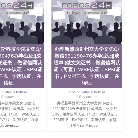
办理QQ微信551190476 网上买文凭可靠吗QQ微信
76国外本科毕业证怎么办理QQ微信551190476国外大学文凭真
551190476国外大学有毕业证QQ微信551190476办理国
Q微信551190476办理国外文凭要交定金吗QQ微信
76网上购买真文凭可信吗QQ微信551190476学士学位证书查询
551190476如何办理学历认证QQ微信551190476海外文凭
ose State University, 又译为“圣荷西州立大学”）成立于
一，也是美西地区的公立大学之一。位于圣何塞市San Jose
斯科技学院文凭Q/
办理新墨西哥州立大学文凭Q/
州的著名综合性公立大学，它以极高的就业率，全美名列前
90476办毕业证||成
微信551190476办毕业证||成
本科教育质量，被《福克斯》杂志评选为全美50强公立综
文凭证书，做留信网认
绩单||做文凭证书，做留信网认
外学生前往求学。 至今，这是一所在世界上享有学术地
并获誉为美国本科教育质量的核心代表。其计算机系与会
WSE认证，SPM证
证（可查）WSE认证，SPM证
其毕业生大多可以在其所处地域的世界硅谷中心得到工作
证书、学历认证、在
书，PMP证书、学历认证、在
期提供许多相应科系的实习机会。无论是加州大学系统
读证
读证
塞州立大学都占据着加州所有大学中的地理位置。 圣何塞州立大
近的旧金山-圣何塞地区为全美的重要科技中心。约有学生三万人，超过
en
Salud y Belleza
dfns
en
Salud y Belleza
0 Respuestas
0 Respuestas
界60余国的学生来此就读。其有名的科系如计算机科学，电
科技学院文凭Q/微信
办理新墨西哥州立大学文凭Q/微信
，深受性肯定及好评；而各种大学部和研究所的商学课程
办毕业证||成绩单||做文凭
551190476办毕业证||成绩单||做文凭
。 二、办理流程： 1、收集客户办理信息； 2、客户付
认证（可查）WSE认证，
证书，做留信网认证（可查）WSE认证，
 4、电子图做好发给客户确认； 5、电子图确认好转成品
MP证书、学历认证、在读
SPM证书，PMP证书、学历认证、在读
款； 7、快递给客户（国内顺丰，国外DHL）。 三、真实
Stevens...
证明New Mexico...
留服真实存档可查，存档。 2、留学回国人员证明（使馆认
可查认证办理，存档可查，终身受用。 四、办理流程农业