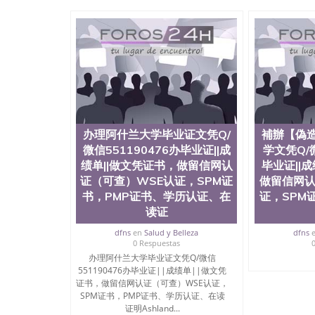
University）圣何塞州立大学成绩单（San Jose Sta
University）圣何塞州立大学成绩单（San Jose S
State University）圣何塞州立大学（San Jose St
University）圣何塞州立大学（ San Jose State Un
圣何塞州立大学文凭（San Jose State Universit
圣何塞州立大学文凭（San Jose State Universit
塞州立大学学历（San Jose State University）
大学学历（San Jose State University）圣何塞
（San Jose State University）圣何塞州立大学（S
State University）圣何塞州立大学学位证（San J
办理阿什兰大学毕业证文凭Q/
補辦【偽
State University）圣何塞州立大学学位证（San Jos
微信551190476办毕业证||成
学文凭Q/微
University）圣何塞州立大学（San Jose State Un
绩单||做文凭证书，做留信网认
毕业证||
何塞州立大学（San Jose State University）圣
立大学学位证（San Jose State University）圣
证（可查）WSE认证，SPM证
做留信网认
立大学结业证（San Jose State University）圣
书，PMP证书、学历认证、在
证，SPM
立大学学位证（San Jose State University）圣
读证
立大学学历证书（San Jose State University）
塞州立大学学历证书（San Jose State Unive
dfns
en
Salud y Belleza
dfns
0 Respuestas
读CQU中央昆士兰大学学历 绩单购买学位证书
办理阿什兰大学毕业证文凭Q/微信
学历offieUniversityofSouthernQueens
551190476办毕业证||成绩单||做文凭
央昆士兰大学学历成绩单购买学位证书/澳洲读
证书，做留信网认证（可查）WSE认证，
理芝加哥洛约拉大学文凭Q/微信551190476办
SPM证书，PMP证书、学历认证、在读
证，SPM证书，PMP证书、学历认证、在读证明Loyola U
证明Ashland...