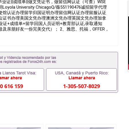
办毕业证||成绩单||做文凭证书，做留信网认证（可查）WSE
University ChicagoQ/薇551190476诚招留学代理
使馆认证办理留学归国证明办理留信网认证办理留服认证
位证书办理美国文凭办理澳洲文凭办理英国文凭办理加拿
业证+成绩单+留学回国人员证明+教育部认证,录取通知
及亲朋好友一份完美交代）； 2、雅思、托福，OFFER，
转学，甚至是申请工签都可以用到）。 注：上述材料，随
，学位，毕业时间都可以根据客户要求安排。 国内找工作
单可以办学历认证吗551190476要定居国外需要办理什么材
吗551190476入职国企/事业单位需要些什么材料
拿不到毕业证怎么办, 毕业证丢了怎么办, 没有正常毕业怎么办
辍学、挂科而没有正常毕业551190476您是否因为递交
没正常毕业而导致回国得不到教育部认证在校挂科了不想读了,
有文凭怎么办,怎么办理本科/研究生文凭551190476如何办
51190476哪里可以买国外文凭551190476国外本科毕业
51190476怎么办理 外假毕业证551190476哪里可以制作
0 616 159
1-305-507-8029
1190476留学生在哪里可以买假毕业证551190476哪里可
的毕业证成绩单可以吗551190476哪里可以办理水印成绩单
90476假毕业证能查出来吗551190476假文凭网上能查到吗
0476办假大学毕业证QQ微信551190476国外毕业证去哪认证
0476国外毕业证外壳定制QQ微信551190476快速代办国外毕
51190476国外留学文凭认证QQ微信551190476国外文凭
51190476法国留学回国证明QQ微信551190476 国外烫金
信551190476德国留学回国证明QQ微信551190476爱尔