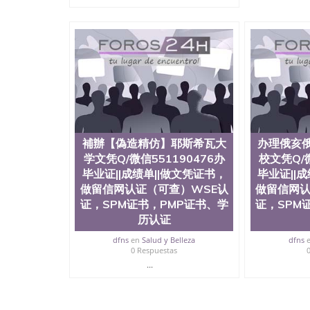
補辦【偽造精仿】耶斯希瓦大
办理俄亥
学文凭Q/微信551190476办
校文凭Q/微
毕业证||成绩单||做文凭证书，
毕业证||
做留信网认证（可查）WSE认
做留信网认
证，SPM证书，PMP证书、学
证，SPM
历认证
dfns
en
Salud y Belleza
dfns
0 Respuestas
...