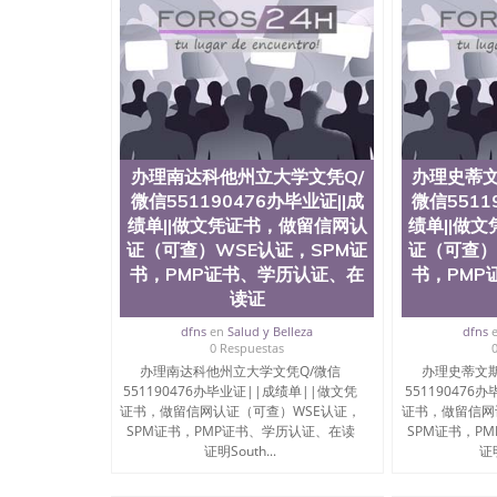
兰留学回国证明QQ微信551190476国外硕士文凭
551190476买国外文凭质量QQ微信5511904
制作QQ微信551190476办国外文凭可找工作QQ微信
外毕业证价格QQ微信551190476国外编号查询Q
551190476办国外可查文凭QQ微信5511904
机构QQ微信551190476 国外资格证书办理QQ微信
认证办理QQ微信551190476 圣何塞州立大学（San J
1857年，简称SJSU，是加州历史悠久的大学之
办理南达科他州立大学文凭Q/
办理史蒂文
中心，占地154公顷。它是一所位于加利福尼亚
微信551190476办毕业证||成
微信5511
茅的毕业薪资，浓厚的多元化学术氛围，杰出的
绩单||做文凭证书，做留信网认
绩单||做
合性大学，每年有来自世界各地的成百上千的海
位、声誉、实习机会和影响力的高等教育机构，
证（可查）WSE认证，SPM证
证（可查）
计系更是在当今美国大学教学排名中表现优异。
书，PMP证书、学历认证、在
书，PMP
机会。许多硅谷公司甚至在学生大三和大四的学
读证
(UC)，还是加州州立大学系统(CSU), 圣何
学座落于硅谷(Silicon Valley), 于附
dfns
en
Salud y Belleza
dfns
0 Respuestas
134种学士学科和65个硕士学科，并有来自世
办理南达科他州立大学文凭Q/微信
办理史蒂文斯
子工程学，工商管理学，艺术设计，和航空学等
551190476办毕业证||成绩单||做文凭
551190476
也吸引了众多不同国家的专业人士前来研究与学习
证书，做留信网认证（可查）WSE认证，
证书，做留信网
定金下单； 3、公司确认到账转制作点做电子图；
SPM证书，PMP证书、学历认证、在读
SPM证书，P
部做成品； 6、成品做好拍照或者视频确认再付余
证明South...
证明
网上可查的证明材料 1、教育部学历学位认证，
证），使馆网站真实存档可查。 3、留信网真实