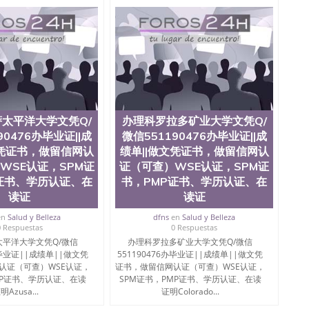
地球及物质科学院、教育学院、工程学院、健康与人类发
学院、科学学院等。学校的教育学院排名在全美前十名，
学为学生们提供本科、硕士及博士学位。学校的专业课程
、经济、医学、护理、文学、音乐、生物学、统计学、美
历史、电气工程、生物工程、建筑设计、工商管理、材料
化学、英语、社会科学、心理学、戏剧、市场营销、机械
金融专业 1、客户提供相关材料，确定客户办理信息，给
 3、留服注册申请账号，付定金； 4、预约递交时间，公
等待结果，完成结果书留服直接邮寄给客户 6、客户确认收
业证成绩单所使用的材料，尺寸大小，防伪结构（包括：水
太平洋大学文凭Q/
办理科罗拉多矿业大学文凭Q/
金烫银复合重叠。 文字图案浮雕，激光镭射，紫外荧光，温
90476办毕业证||成
微信551190476办毕业证||成
了广大海外客户群体的认可，同时和海外学校留学中介，
文凭证书，做留信网认
绩单||做文凭证书，做留信网认
业证，成绩单，资格证，学生卡，结业证，录取通知书，
WSE认证，SPM证
证（可查）WSE认证，SPM证
在时间掌握的海外学历文凭的样版，尺寸大小，纸张材质，
证书、学历认证、在
书，PMP证书、学历认证、在
到客户的需求。 我们的优势： 我们在保证合理定价的同
读证
读证
您倾情诠释什么是高性价比。 咨询顾问：Sam q/微
理毕业证成绩单、教育部认证,录取通知书，雅思，留学回国证明.
en
Salud y Belleza
dfns
en
Salud y Belleza
0 Respuestas
0 Respuestas
绩、教育部学历学位认证、毕业证、成绩单、文凭、学历
平洋大学文凭Q/微信
办理科罗拉多矿业大学文凭Q/微信
办理、仿制学位证书、毕业证文凭、文凭毕业证、毕业证
办毕业证||成绩单||做文凭
551190476办毕业证||成绩单||做文凭
学回国人员证明、留学生认证、学历认证、文凭认证学位
认证（可查）WSE认证，
证书，做留信网认证（可查）WSE认证，
文凭学历、美国文凭学历、澳洲文凭学历、加拿大文凭学
MP证书、学历认证、在读
SPM证书，PMP证书、学历认证、在读
0476 圣何塞州立大学毕业证（San Jose State
明Azusa...
证明Colorado...
ate University）圣何塞州立大学毕业证（San Jose State