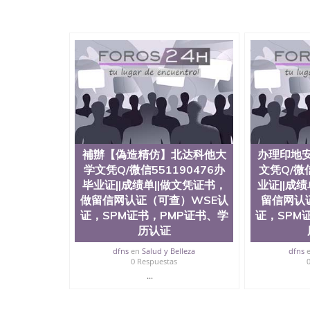
補辦【偽造精仿】北达科他大
办理印地
学文凭Q/微信551190476办
文凭Q/微信
毕业证||成绩单||做文凭证书，
业证||成
做留信网认证（可查）WSE认
留信网认
证，SPM证书，PMP证书、学
证，SPM
历认证
dfns
en
Salud y Belleza
dfns
0 Respuestas
...