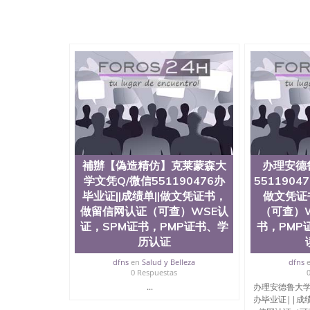
補辦【偽造精仿】克莱蒙森大
办理安德
学文凭Q/微信551190476办
5511904
毕业证||成绩单||做文凭证书，
做文凭证
做留信网认证（可查）WSE认
（可查）W
证，SPM证书，PMP证书、学
书，PMP
历认证
dfns
en
Salud y Belleza
dfns
0 Respuestas
...
办理安德鲁大学文
办毕业证||成