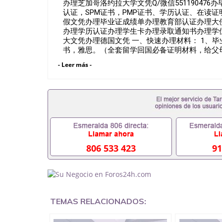
办理芝加哥洛约拉大学文凭Q/微信551190476
认证，SPM证书，PMP证书、学历认证、在读证明Loyola 
假文凭办理毕业证成绩单办理教育部认证办理大
办理学历认证办理学生卡办理录取通知书办理学
大文凭办理德国文凭 一、快速办理材料： 1、毕
书，雅思。（全套留学回国必备证明材料，给父母
在读证明，学生卡等留学相关材料（申请学校、
- Leer más -
时都可以安排办理，毕业证成绩单，学校，专业
假的毕业证可以用吗551190476假的毕业证成绩
料551190476入职事业单位/国企假的毕业证会查
551190476办理假毕业证在国内能用吗, 挂科
理毕业证,没毕业可以办学历认证吗,您是否因为中途
材料不齐而被拒之门外551190476您是否因
成绩不理想毕不了业怎么办551190476找工作没
理本科/硕士毕业证551190476网上买文凭可靠吗5
证怎么办理551190476国外大学文凭可以打工作吗5
806 533 423
91
美国毕业证551190476哪里可以办理澳洲毕业证55
以办理加拿大毕业证551190476申请学校办理假
551190476哪里可以修改成绩单GPA分数5511
551190476 如何拿到国外毕业证QQ微信55119
QQ微信551190476找毕业证封皮QQ微信55119
TEMAS RELACIONADOS:
业证QQ微信551190476快速拿到国外文凭QQ微信5
回国认证QQ微信551190476泰国文凭办理QQ微信5
照片QQ微信551190476外国文凭在中国有用吗QQ微