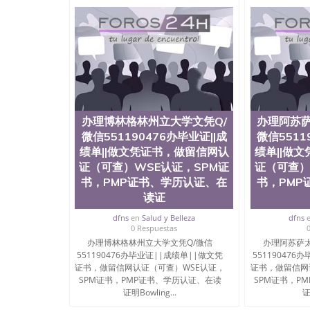
科学院、艺术与建筑学院、商学院、交流学院、
展学院、信息工程与科学学院、人文学院、护理
工学院排名在前十五名，且继续攀升中。纽约大
包括：会计学、MBA、财务、教育、建筑工程
术、电子工程、天文学、农业、环境污染控制、
科学、机械工程、航天工程、土木工程、数学、
工程、计算机科学、物理学、人工智能、商科、
出操作方案； 2、补充毕业证成绩单等相关材料；
司人员陪同客户本人一起去留服递交材料； 5、
办理博林格林州立大学文凭Q/
到结果，付余款。 我们对海外大学及学院的毕
办理阿苏萨
印，阴影底纹，钢印LOGO烫金烫银，LOGO烫
微信551190476办毕业证||成
微信5511
感，复印防伪）都有原版本文凭对照。质量得到
绩单||做文凭证书，做留信网认
绩单||做
同时能做到与时俱进，及时掌握各大院校的（毕
证（可查）WSE认证，SPM证
证（可查）
在读证明等相关材料）的版本更新信息， 能够
书，PMP证书、学历认证、在
书，PMP
防伪技术等等，并在时间收集到原版实物，以求达
读证
时，坚持较高性价比，通过品质和效率不断优化，为
信:551190476 Q/微信:551190476办
dfns
en
Salud y Belleza
dfns
0 Respuestas
公司专业制作、办理、仿制、成绩单文凭、改成
办理博林格林州立大学文凭Q/微信
办理阿苏萨太
文凭、假文凭假毕业证假学历书制作、假制作、
551190476办毕业证||成绩单||做文凭
551190476
认证、留服认证、使馆认证、使馆证明、使馆留
证书，做留信网认证（可查）WSE认证，
证书，做留信网
认证、留学生学历认证、留学生学位认证、英国
SPM证书，PMP证书、学历认证、在读
SPM证书，P
历、新西兰学历认证等q:551190476 微信：55119
证明Bowling...
证
University）圣何塞州立大学毕业证（San Jose St