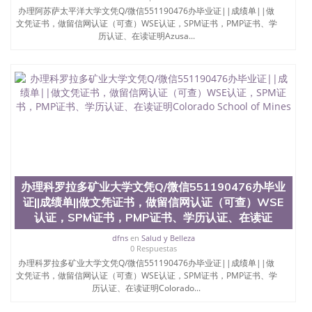
结构（包括：水印，阴影底纹，钢印LOGO烫金烫
办理阿苏萨太平洋大学文凭Q/微信551190476办毕业证||成绩单||做
银，LOGO烫金烫银复合重叠。 文字图案浮雕，激光
文凭证书，做留信网认证（可查）WSE认证，SPM证书，PMP证书、学
镭射，紫外荧光，温感，复印防伪）都有原版本文凭
历认证、在读证明Azusa...
对照。质量得到了广大海外客户群体的认可，同时和
海外学校留学中介， 同时能做到与时俱进，及时掌握
各大院校的（毕业证，成绩单，资格证，学生卡，结
业证，录取通知书，在读证明等相关材料）的版本更
新信息， 能够在时间掌握的海外学历文凭的样版，尺
寸大小，纸张材质，防伪技术等等，并在时间收集到
原版实物，以求达到客户的需求。 我们的优势： 我
们在保证合理定价的同时，坚持较高性价比，通过品
质和效率不断优化，为您倾情诠释什么是高性价比。
咨询顾问：Sam q/微信:551190476 Q/微
信:551190476办理毕业证成绩单、教育部认证,录取通
办理科罗拉多矿业大学文凭Q/微信551190476办毕业
知书，雅思，留学回国证明.
证||成绩单||做文凭证书，做留信网认证（可查）WSE
公司专业制作、办理、仿制、成绩单文凭、改成绩、
认证，SPM证书，PMP证书、学历认证、在读证
教育部学历学位认证、毕业证、成绩单、文凭、学历
dfns
en
Salud y Belleza
文凭、假文凭假毕业证假学历书制作、假制作、办
0 Respuestas
理、仿制学位证书、毕业证文凭、文凭毕业证、毕业
办理科罗拉多矿业大学文凭Q/微信551190476办毕业证||成绩单||做
证认证、留服认证、使馆认证、使馆证明、使馆留学
文凭证书，做留信网认证（可查）WSE认证，SPM证书，PMP证书、学
回国人员证明、留学生认证、学历认证、文凭认证学
历认证、在读证明Colorado...
位认证、留学生学历认证、留学生学位认证、英国文
凭学历、美国文凭学历、澳洲文凭学历、加拿大文凭