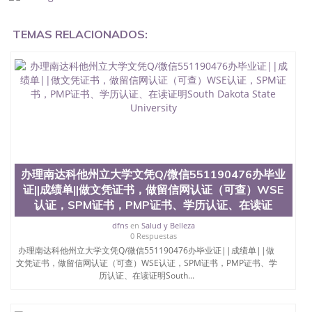
了怎么办, 没有正常毕业怎么办理毕业证,没毕业可以
办学历认证吗,您是否因为中途辍学、挂科而没有正常
TEMAS RELACIONADOS:
毕业551190476您是否因为递交材料不齐而被拒之门
外551190476您是否因没正常毕业而导致回国得不到
教育部认证在校挂科了不想读了,成绩不理想毕不了业
怎么办551190476找工作没有文凭怎么办,怎么办理本
科/研究生文凭551190476如何办理本科/硕士毕业证
551190476网上买文凭可靠吗551190476哪里可以买
国外文凭551190476国外本科毕业证怎么办理
551190476国外大学文凭可以打工作吗551190476怎
么办理 外假毕业证551190476哪里可以制作美国毕业
证551190476哪里可以办理澳洲毕业证551190476留
学生在哪里可以买假毕业证551190476哪里可以办理
办理南达科他州立大学文凭Q/微信551190476办毕业
加拿大毕业证551190476申请学校办理假的毕业证成
证||成绩单||做文凭证书，做留信网认证（可查）WSE
绩单可以吗551190476哪里可以办理水印成绩单
认证，SPM证书，PMP证书、学历认证、在读证
551190476哪里可以修改成绩单GPA分数551190476
假毕业证能查出来吗551190476假文凭网上能查到吗
dfns
en
Salud y Belleza
551190476 如何拿到国外毕业证QQ微信551190476办
0 Respuestas
假大学毕业证QQ微信551190476国外毕业证去哪认证
办理南达科他州立大学文凭Q/微信551190476办毕业证||成绩单||做
QQ微信551190476找毕业证封皮QQ微信551190476国
文凭证书，做留信网认证（可查）WSE认证，SPM证书，PMP证书、学
外毕业证外壳定制QQ微信551190476快速代办国外毕
历认证、在读证明South...
业证QQ微信551190476快速拿到国外文凭QQ微信
551190476国外留学文凭认证QQ微信551190476国外