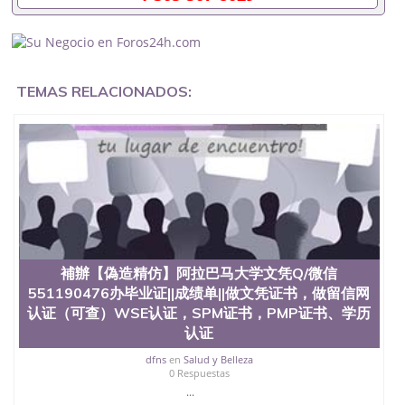
的毕业证会查吗551190476入职国企/事业单位需要些
什么材料551190476办理假毕业证在国内能用吗, 挂科
拿不到毕业证怎么办, 毕业证丢了怎么办, 没有正常毕
业怎么办理毕业证,没毕业可以办学历认证吗,您是否
因为中途辍学、挂科而没有正常毕业551190476您是
TEMAS RELACIONADOS:
否因为递交材料不齐而被拒之门外551190476您是否
因没正常毕业而导致回国得不到教育部认证在校挂科
了不想读了,成绩不理想毕不了业怎么办551190476找
工作没有文凭怎么办,怎么办理本科/研究生文凭
551190476如何办理本科/硕士毕业证551190476网上
买文凭可靠吗551190476哪里可以买国外文凭
551190476国外本科毕业证怎么办理551190476国外
大学文凭可以打工作吗551190476怎么办理 外假毕业
证551190476哪里可以制作美国毕业证551190476哪
里可以办理澳洲毕业证551190476留学生在哪里可以
买假毕业证551190476哪里可以办理加拿大毕业证
補辦【偽造精仿】阿拉巴马大学文凭Q/微信
551190476申请学校办理假的毕业证成绩单可以吗
551190476办毕业证||成绩单||做文凭证书，做留信网
551190476哪里可以办理水印成绩单551190476哪里
认证（可查）WSE认证，SPM证书，PMP证书、学历
可以修改成绩单GPA分数551190476假毕业证能查出
认证
来吗551190476假文凭网上能查到吗551190476 如何
拿到国外毕业证QQ微信551190476办假大学毕业证
dfns
en
Salud y Belleza
QQ微信551190476国外毕业证去哪认证QQ微信
0 Respuestas
551190476找毕业证封皮QQ微信551190476国外毕业
...
证外壳定制QQ微信551190476快速代办国外毕业证