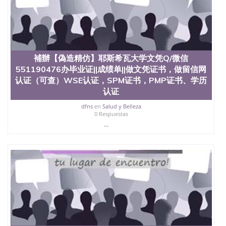
心，占地154公顷。它是一所位于加利福尼亚州的著
名综合性公立大学，它以极高的就业率，全美名列前
茅的毕业薪资，浓厚的多元化学术氛围，杰出的本科
教育质量，被《福克斯》杂志评选为全美50强公立综
合性大学，每年有来自世界各地的成百上千的海外学
生前往求学。 至今，这是一所在世界上享有学术地
補辦【偽造精仿】耶斯希瓦大学文凭Q/微信
位、声誉、实习机会和影响力的高等教育机构，并获
551190476办毕业证||成绩单||做文凭证书，做留信网
誉为美国本科教育质量的核心代表。其计算机系与会
计系更是在当今美国大学教学排名中表现优异。其毕
认证（可查）WSE认证，SPM证书，PMP证书、学历
业生大多可以在其所处地域的世界硅谷中心得到工作
认证
机会。许多硅谷公司甚至在学生大三和大四的学期提
dfns
en
Salud y Belleza
供许多相应科系的实习机会。无论是加州大学系统
0 Respuestas
(UC)，还是加州州立大学系统(CSU), 圣何塞州立大学
...
都占据着加州所有大学中的地理位置。 圣何塞州立大
学座落于硅谷(Silicon Valley), 于附近的旧金山-圣何塞
地区为全美的重要科技中心。约有学生三万人，超过
134种学士学科和65个硕士学科，并有来自世界60余
国的学生来此就读。其有名的科系如计算机科学，电
子工程学，工商管理学，艺术设计，和航空学等，深
受性肯定及好评；而各种大学部和研究所的商学课程
也吸引了众多不同国家的专业人士前来研究与学习。
二、办理流程： 1、收集客户办理信息； 2、客户付
定金下单； 3、公司确认到账转制作点做电子图；
4、电子图做好发给客户确认； 5、电子图确认好转成