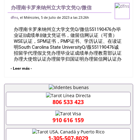
办理南卡罗来纳州立大学文凭Q/微信
551190476办毕业证||成绩单||做文凭证
, el Miércoles, 5 de Julio de 2023 a las 23:26h
dfns
书，做留信网认证（可查）WSE认证，
办理南卡罗来纳州立大学文凭Q/微信551190476办毕
SPM证书，PMP证书、学历认证、在读
业证||成绩单||做文凭证书，做留信网认证（可查）
WSE认证，SPM证书，PMP证书、学历认证、在读证
明South Carolina State UniversityQ/薇551190476诚
招留学代理假文凭办理毕业证成绩单办理教育部认证
办理大使馆认证办理留学归国证明办理留信网认证办
理留服认证办理学历认证办理学生卡办理录取通知书
- Leer más -
办理学位证书办理美国文凭办理澳洲文凭办理英国文
凭办理加拿大文凭办理德国文凭 一、快速办理材料：
1、毕业证+成绩单+留学回国人员证明+教育部认证,
录取通知书，雅思。（全套留学回国必备证明材料，
给父母及亲朋好友一份完美交代）； 2、雅思、托
福，OFFER，在读证明，学生卡等留学相关材料（申
806 533 423
请学校、转学，甚至是申请工签都可以用到）。 注：
上述材料，随时都可以安排办理，毕业证成绩单，学
校，专业，学位，毕业时间都可以根据客户要求安
910 616 159
排。 国内找工作假的毕业证可以用吗551190476假的
毕业证成绩单可以办学历认证吗551190476要定居国
外需要办理什么材料551190476入职事业单位/国企假
1-305-507-8029