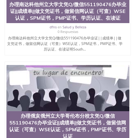
品部做成品； 6、成品做好拍照或者视频确认再付余
办理南达科他州立大学文凭Q/微信551190476办毕业
款； 7、快递给客户（国内顺丰，国外DHL）。 三、
证||成绩单||做文凭证书，做留信网认证（可查）WSE
真实网上可查的证明材料 1、教育部学历学位认证，
认证，SPM证书，PMP证书、学历认证、在读证
留服真实存档可查，存档。 2、留学回国人员证明
（使馆认证），使馆网站真实存档可查。 3、留信网
dfns
en
Salud y Belleza
0 Respuestas
真实可查认证办理，存档可查，终身受用。 四、办理
办理南达科他州立大学文凭Q/微信551190476办毕业证||成绩单||做
流程农业科学院、艺术与建筑学院、商学院、交流学
文凭证书，做留信网认证（可查）WSE认证，SPM证书，PMP证书、学
院、地球及物质科学院、教育学院、工程学院、健康
历认证、在读证明South...
与人类发展学院、信息工程与科学学院、人文学院、
护理学院、科学学院等。学校的教育学院排名在全美
前十名，工学院排名在前十五名，且继续攀升中。纽
约大学为学生们提供本科、硕士及博士学位。学校的
专业课程包括：会计学、MBA、财务、教育、建筑工
程、经济、医学、护理、文学、音乐、生物学、统计
学、美术、电子工程、天文学、农业、环境污染控
制、历史、电气工程、生物工程、建筑设计、工商管
理、材料科学、机械工程、航天工程、土木工程、数
学、化学、英语、社会科学、心理学、戏剧、市场营
销、机械工程、计算机科学、物理学、人工智能、商
科、金融专业 1、客户提供相关材料，确定客户办理
办理俄亥俄州立大学哥伦布分校文凭Q/微信
信息，给出操作方案； 2、补充毕业证成绩单等相关
551190476办毕业证||成绩单||做文凭证书，做留信网
材料； 3、留服注册申请账号，付定金； 4、预约递
认证（可查）WSE认证，SPM证书，PMP证书、学历
交时间，公司人员陪同客户本人一起去留服递交材
认证