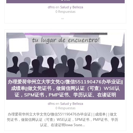
料； 5、等待结果，完成结果书留服直接邮寄给客户
6、客户确认收到结果，付余款。 我们对海外大学及
dfns
en
Salud y Belleza
学院的毕业证成绩单所使用的材料，尺寸大小，防伪
0 Respuestas
结构（包括：水印，阴影底纹，钢印LOGO烫金烫
...
银，LOGO烫金烫银复合重叠。 文字图案浮雕，激光
镭射，紫外荧光，温感，复印防伪）都有原版本文凭
对照。质量得到了广大海外客户群体的认可，同时和
海外学校留学中介， 同时能做到与时俱进，及时掌握
各大院校的（毕业证，成绩单，资格证，学生卡，结
业证，录取通知书，在读证明等相关材料）的版本更
新信息， 能够在时间掌握的海外学历文凭的样版，尺
寸大小，纸张材质，防伪技术等等，并在时间收集到
原版实物，以求达到客户的需求。 我们的优势： 我
们在保证合理定价的同时，坚持较高性价比，通过品
质和效率不断优化，为您倾情诠释什么是高性价比。
办理爱荷华州立大学文凭Q/微信551190476办毕业证||
咨询顾问：Sam q/微信:551190476 Q/微
成绩单||做文凭证书，做留信网认证（可查）WSE认
信:551190476办理毕业证成绩单、教育部认证,录取通
证，SPM证书，PMP证书、学历认证、在读证明
知书，雅思，留学回国证明.
dfns
en
Salud y Belleza
公司专业制作、办理、仿制、成绩单文凭、改成绩、
0 Respuestas
教育部学历学位认证、毕业证、成绩单、文凭、学历
办理爱荷华州立大学文凭Q/微信551190476办毕业证||成绩单||做文
文凭、假文凭假毕业证假学历书制作、假制作、办
凭证书，做留信网认证（可查）WSE认证，SPM证书，PMP证书、学历
理、仿制学位证书、毕业证文凭、文凭毕业证、毕业
认证、在读证明Iowa State...
证认证、留服认证、使馆认证、使馆证明、使馆留学