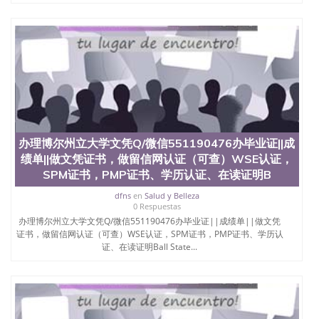
QQ微信551190476快速拿到国外文凭QQ微信
551190476国外留学文凭认证QQ微信551190476国外
文凭回国认证QQ微信551190476泰国文凭办理QQ微
信551190476法国留学回国证明QQ微信551190476 国
外烫金照片QQ微信551190476外国文凭在中国有用吗
QQ微信551190476德国留学回国证明QQ微信
551190476爱尔兰留学回国证明QQ微信551190476国
外硕士文凭办理QQ微信551190476 网上买文凭可靠
吗QQ微信551190476买国外文凭质量QQ微信
551190476国外本科毕业证怎么办理QQ微信
办理博尔州立大学文凭Q/微信551190476办毕业证||成
551190476国外大学文凭真制作QQ微信551190476办
绩单||做文凭证书，做留信网认证（可查）WSE认证，
国外文凭可找工作QQ微信551190476国外大学有毕业
证QQ微信551190476办理国外毕业证价格QQ微信
SPM证书，PMP证书、学历认证、在读证明B
551190476国外编号查询QQ微信551190476办理国外
dfns
en
Salud y Belleza
文凭要交定金吗QQ微信551190476办国外可查文凭
0 Respuestas
QQ微信551190476网上购买真文凭可信吗QQ微信
办理博尔州立大学文凭Q/微信551190476办毕业证||成绩单||做文凭
551190476学士学位证书查询机构QQ微信551190476
证书，做留信网认证（可查）WSE认证，SPM证书，PMP证书、学历认
国外资格证书办理QQ微信551190476如何办理学历认
证、在读证明Ball State...
证QQ微信551190476海外文凭认证办理QQ微信
551190476 圣何塞州立大学（San Jose State
University, 又译为“圣荷西州立大学”）成立于1857
年，简称SJSU，是加州历史悠久的大学之一，也是美
西地区的公立大学之一。位于圣何塞市San Jose中