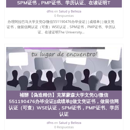
offieUniversityofSouthernQueensland 澳洲读书未毕
SPM证书，PMP证书、学历认证、在读证明T
业找人做文凭学位qq微信551190476澳洲读CQU中央
昆士兰大学学历成绩单购买学位证书/澳洲读本科硕
dfns
en
Salud y Belleza
0 Respuestas
士做文凭/购买澳洲大学毕业证成绩单假文凭学历办
办理阿拉巴马大学文凭Q/微信551190476办毕业证||成绩单||做文凭
理南卡罗来纳州立大学文凭Q/微信551190476办毕业
证书，做留信网认证（可查）WSE认证，SPM证书，PMP证书、学历认
证||成绩单||做文凭证书，做留信网认证（可查）WSE
证、在读证明The University...
认证，SPM证书，PMP证书、学历认证、在读证明
South Carolina State University
補辦【偽造精仿】克莱蒙森大学文凭Q/微信
551190476办毕业证||成绩单||做文凭证书，做留信网
认证（可查）WSE认证，SPM证书，PMP证书、学历
认证
dfns
en
Salud y Belleza
0 Respuestas