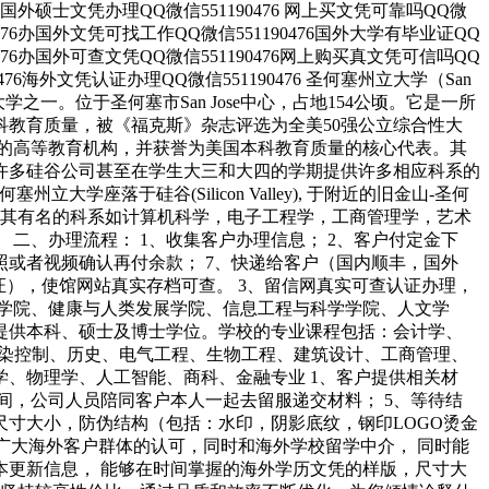
476国外硕士文凭办理QQ微信551190476 网上买文凭可靠吗QQ微
0476办国外文凭可找工作QQ微信551190476国外大学有毕业证QQ
0476办国外可查文凭QQ微信551190476网上购买真文凭可信吗QQ
476海外文凭认证办理QQ微信551190476 圣何塞州立大学（San
公立大学之一。位于圣何塞市San Jose中心，占地154公顷。它是一所
教育质量，被《福克斯》杂志评选为全美50强公立综合性大
的高等教育机构，并获誉为美国本科教育质量的核心代表。其
许多硅谷公司甚至在学生大三和大四的学期提供许多相应科系的
座落于硅谷(Silicon Valley), 于附近的旧金山-圣何
读。其有名的科系如计算机科学，电子工程学，工商管理学，艺术
二、办理流程： 1、收集客户办理信息； 2、客户付定金下
拍照或者视频确认再付余款； 7、快递给客户（国内顺丰，国外
证），使馆网站真实存档可查。 3、留信网真实可查认证办理，
学院、健康与人类发展学院、信息工程与科学学院、人文学
提供本科、硕士及博士学位。学校的专业课程包括：会计学、
污染控制、历史、电气工程、生物工程、建筑设计、工商管理、
、物理学、人工智能、商科、金融专业 1、客户提供相关材
时间，公司人员陪同客户本人一起去留服递交材料； 5、等待结
尺寸大小，防伪结构（包括：水印，阴影底纹，钢印LOGO烫金
广大海外客户群体的认可，同时和海外学校留学中介， 同时能
更新信息， 能够在时间掌握的海外学历文凭的样版，尺寸大