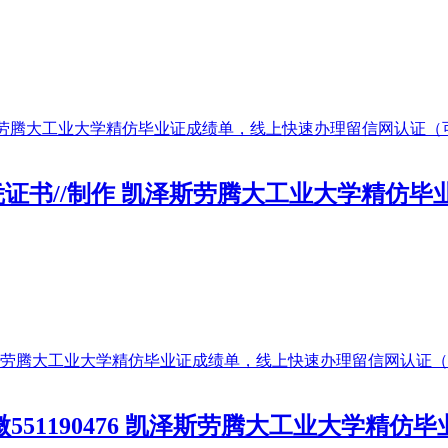
单||做文凭证书//制作 凯泽斯劳腾大工业大学
51190476 凯泽斯劳腾大工业大学精