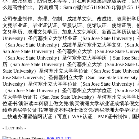
小，纸张材质，防伪技术等等，并在时间收集到原版实物，以求
么是高性价比。 咨询顾问：Sam q/微信:551190476 Q/微
公司专业制作、办理、仿制、成绩单文凭、改成绩、教育部学
文凭毕业证、毕业证认证、留服认证、使馆认证、使馆证明、
文凭学历、澳洲文凭学历、加拿大文凭学历、新西兰学历认证等q:551190476
University）圣何塞州立大学毕业证（San Jose State Univers
（San Jose State University）成绩单圣何塞州立大学文凭（San Jos
San Jose State University）圣何塞州立大学（San Jose Stat
（San Jose State University）圣何塞州立大学学历（ San Jose S
历（San Jose State University）圣何塞州立大学（San Jose Stat
State University）圣何塞州立大学学位证（San Jose State Uni
Jose State University）圣何塞州立大学（San Jose State Univ
University）圣何塞州立大学学位证（San Jose State Univers
（San Jose State University）圣何塞州立大学学位证（San Jose 
立大学学历证书（San Jose State University）圣何塞州立
位证书/澳洲读本科硕士做文凭/购买澳洲大学毕业证成绩单假文凭学历offie
绩单购买学位证书/澳洲读本科硕士做文凭/购买澳洲大学毕业证成
上快速办理留信网认证（可查）WSE认证，PMP证书制作，国外毕业证成
- Leer más -
806 533 423