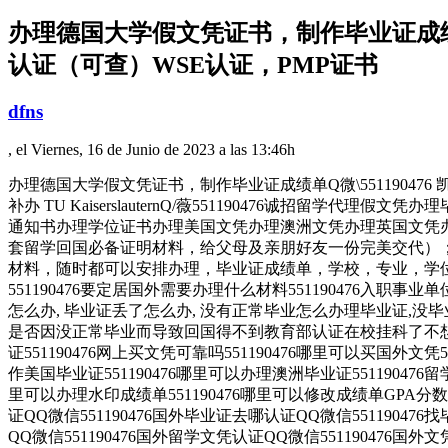
办理德国大学假文凭证书，制作毕业证成绩单
认证（可查）WSE认证，PMP证书
dfns
, el Viernes, 16 de Junio de 2023 a las 13:46h
办理德国大学假文凭证书，制作毕业证成绩单Q微\5511904
补办 TU KaiserslauternQ/薇551190476
通知书办理学位证书办理美国文凭办理澳洲文凭办理英国文凭办
套留学回国必备证明材料，给父母及亲朋好友一份完美交代）；
材料，随时都可以安排办理，毕业证成绩单，学校，专业，学位，
551190476要定居国外需要办理什么材料551190476入职事
怎么办, 毕业证丢了怎么办, 没有正常毕业怎么办理毕业证,没毕业
是否因没正常毕业而导致回国得不到教育部认证在校挂科了不想读了,
证551190476网上买文凭可靠吗551190476哪里可以买国外文凭
作美国毕业证551190476哪里可以办理澳洲毕业证551190476
里可以办理水印成绩单551190476哪里可以修改成绩单GPA分数55
证QQ微信551190476国外毕业证去哪认证QQ微信55119047
QQ微信551190476国外留学文凭认证QQ微信551190476国外