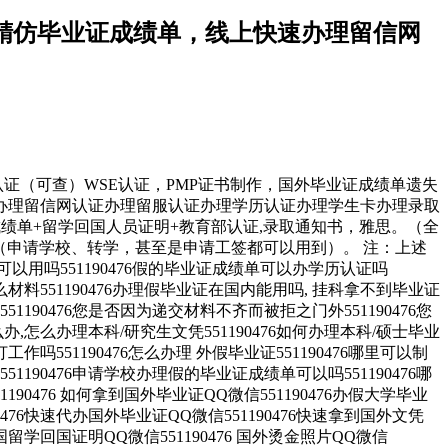
大学精仿毕业证成绩单，线上快速办理留信网
网认证（可查）WSE认证，PMP证书制作，国外毕业证成绩单遗失
学归国证明办理留信网认证办理留服认证办理学历认证办理学生卡办理录取
绩单+留学回国人员证明+教育部认证,录取通知书，雅思。（全
（申请学校、转学，甚至是申请工签都可以用到）。 注：上述
吗551190476假的毕业证成绩单可以办学历认证吗
什么材料551190476办理假毕业证在国内能用吗, 挂科拿不到毕业证
90476您是否因为递交材料不齐而被拒之门外551190476您
怎么办理本科/研究生文凭551190476如何办理本科/硕士毕业
工作吗551190476怎么办理 外假毕业证551190476哪里可以制
51190476申请学校办理假的毕业证成绩单可以吗551190476哪
190476 如何拿到国外毕业证QQ微信551190476办假大学毕业
90476快速代办国外毕业证QQ微信551190476快速拿到国外文凭
6法国留学回国证明QQ微信551190476 国外烫金照片QQ微信