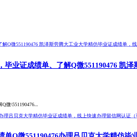
业证成绩单、了解Q微551190476 
1190476...
单Q微551190476办理吕贝克大学精仿