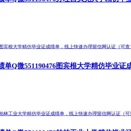
单Q微551190476图宾根大学精仿毕业