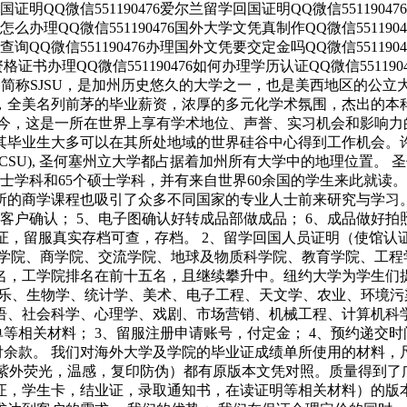
回国证明QQ微信551190476爱尔兰留学回国证明QQ微信551190
业证怎么办理QQ微信551190476国外大学文凭真制作QQ微信55119
编号查询QQ微信551190476办理国外文凭要交定金吗QQ微信55119
外资格证书办理QQ微信551190476如何办理学历认证QQ微信551190
）成立于1857年，简称SJSU，是加州历史悠久的大学之一，也是美西地区的
，全美名列前茅的毕业薪资，浓厚的多元化学术氛围，杰出的本科
至今，这是一所在世界上享有学术地位、声誉、实习机会和影响力
其毕业生大多可以在其所处地域的世界硅谷中心得到工作机会。
), 圣何塞州立大学都占据着加州所有大学中的地理位置。 圣何塞州立大学
学士学科和65个硕士学科，并有来自世界60余国的学生来此就
的商学课程也吸引了众多不同国家的专业人士前来研究与学习。 
给客户确认； 5、电子图确认好转成品部做成品； 6、成品做好
认证，留服真实存档可查，存档。 2、留学回国人员证明（使馆认
筑学院、商学院、交流学院、地球及物质科学院、教育学院、工程
名，工学院排名在前十五名，且继续攀升中。纽约大学为学生们
音乐、生物学、统计学、美术、电子工程、天文学、农业、环境
语、社会科学、心理学、戏剧、市场营销、机械工程、计算机科学
等相关材料； 3、留服注册申请账号，付定金； 4、预约递交
付余款。 我们对海外大学及学院的毕业证成绩单所使用的材料，
，紫外荧光，温感，复印防伪）都有原版本文凭对照。质量得到了
证，学生卡，结业证，录取通知书，在读证明等相关材料）的版本