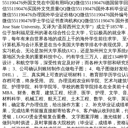
551190476外国文凭在中国有用吗QQ微信551190476德国留学
信551190476买国外文凭质量QQ微信551190476国外本科毕
微信551190476办理国外毕业证价格QQ微信551190476国外
微信551190476学士学位证书查询机构QQ微信551190476 国
Jose State University, 又译为“圣荷西州立大学”
位于加利福尼亚州的著名综合性公立大学，它以极高的就业率
学，每年有来自世界各地的成百上千的海外学生前往求学。 
计算机系与会计系更是在当今美国大学教学排名中表现优异。
实习机会。无论是加州大学系统(UC)，还是加州州立大学系统(CSU
塞地区为全美的重要科技中心。约有学生三万人，超过134种
设计，和航空学等，深受性肯定及好评；而各种大学部和研究所
单； 3、公司确认到账转制作点做电子图； 4、电子图做好发
DHL）。 三、真实网上可查的证明材料 1、教育部学历学位
存档可查，终身受用。 四、办理流程农业科学院、艺术与建
院、护理学院、科学学院等。学校的教育学院排名在全美前十
MBA、财务、教育、建筑工程、经济、医学、护理、文学、
材料科学、机械工程、航天工程、土木工程、数学、化学、英
料，确定客户办理信息，给出操作方案； 2、补充毕业证成绩单
果，完成结果书留服直接邮寄给客户 6、客户确认收到结果，
烫银，LOGO烫金烫银复合重叠。 文字图案浮雕，激光镭射
做到与时俱进，及时掌握各大院校的（毕业证，成绩单，资格