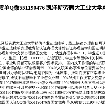
Q微551190476 凯泽斯劳腾大工业
76 凯泽斯劳腾大工业大学精仿毕业证成绩单，线上快速办理留信
诚招留学代理假文凭办理毕业证成绩单办理教育部认证办理大使馆认证办理留
理加拿大文凭办理德国文凭 一、快速办理材料： 1、毕业证+成
 2、雅思、托福，OFFER，在读证明，学生卡等留学相关材料
毕业时间都可以根据客户要求安排。 国内找工作假的毕业证可以用
业单位/国企假的毕业证会查吗551190476入职国企/事业单位需要些
可以办学历认证吗,您是否因为中途辍学、挂科而没有正常毕业5511
成绩不理想毕不了业怎么办551190476找工作没有文凭怎么办,
551190476国外本科毕业证怎么办理551190476国外大学文凭可以打
留学生在哪里可以买假毕业证551190476哪里可以办理加拿大毕业证5
1190476假毕业证能查出来吗551190476假文凭网上能查到吗551
6找毕业证封皮QQ微信551190476国外毕业证外壳定制QQ微信5511
文凭回国认证QQ微信551190476泰国文凭办理QQ微信55119047