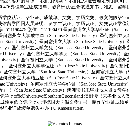
达到客户的需求。 我们的优势： 我们在保证合理定价的同时
信:551190476办理毕业证成绩单、教育部认证,录取通知书，雅思，留学
历学位认证、毕业证、成绩单、文凭、学历文凭、假文凭假毕业
使馆留学回国人员证明、留学生认证、学历认证、文凭认证学位
 微信：551190476 圣何塞州立大学毕业证（San Jose State 
ity）圣何塞州立大学成绩单（San Jose State University）圣何塞州立
e State University）圣何塞州立大学（San Jose State Univers
e University）圣何塞州立大学文凭（San Jose State University
tate University）圣何塞州立大学学历（San Jose State Univers
e University）圣何塞州立大学（San Jose State University）圣何塞
versity）圣何塞州立大学学位证（San Jose State University）圣何
ersity）圣何塞州立大学（San Jose State University）圣何塞州立大学（S
ity）圣何塞州立大学结业证（San Jose State University）圣何塞州立
State University）圣何塞州立大学学位证（San Jose State Unive
大学学历证书（San Jose State University）澳洲读书未毕业找
UniversityofSouthernQueensland 澳洲读书未毕
绩单假文凭学历办理德国大学假文凭证书，制作毕业证成绩单Q微\
绩单遗失补办 TU Kaiserslautern