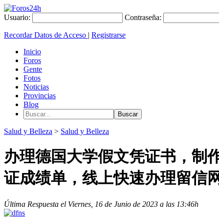
Usuario:
Contraseña:
Recordar Datos de Acceso
|
Registrarse
Inicio
Foros
Gente
Fotos
Noticias
Provincias
Blog
Salud y Belleza
>
Salud y Belleza
办理德国大学假文凭证书，制作毕
证成绩单，线上快速办理留信网
Última Respuesta el Viernes, 16 de Junio de 2023 a las 13:46h