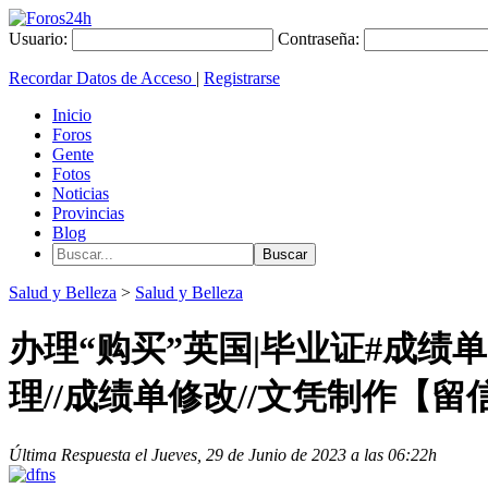
Usuario:
Contraseña:
Recordar Datos de Acceso
|
Registrarse
Inicio
Foros
Gente
Fotos
Noticias
Provincias
Blog
Salud y Belleza
>
Salud y Belleza
办理“购买”英国|毕业证#成绩单|Q
理//成绩单修改//文凭制作【
Última Respuesta el Jueves, 29 de Junio de 2023 a las 06:22h