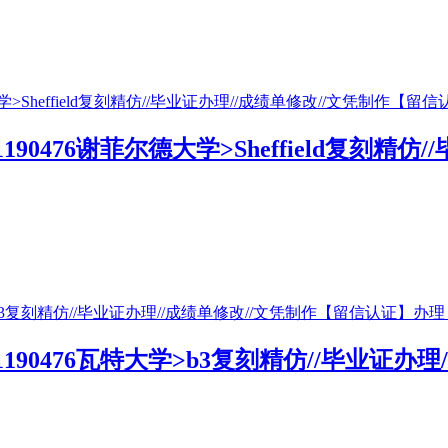
190476谢菲尔德大学>Sheffield复刻精
1190476瓦特大学>b3复刻精仿//毕业证