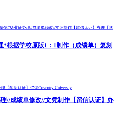
凭*办理*根据学校原版1：1制作（成绩单）复刻
证办理//成绩单修改//文凭制作【留信认证】办