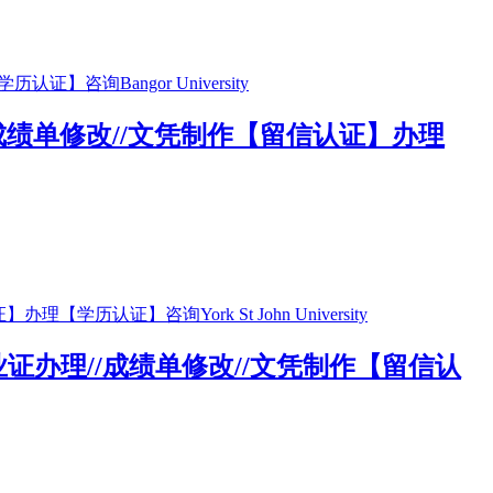
//成绩单修改//文凭制作【留信认证】办理
/毕业证办理//成绩单修改//文凭制作【留信认