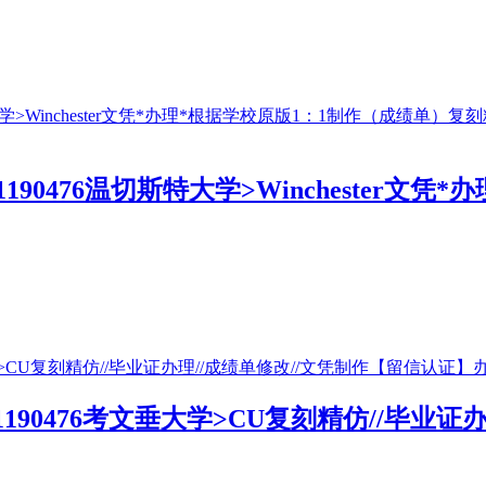
190476温切斯特大学>Winchester文
51190476考文垂大学>CU复刻精仿//毕业