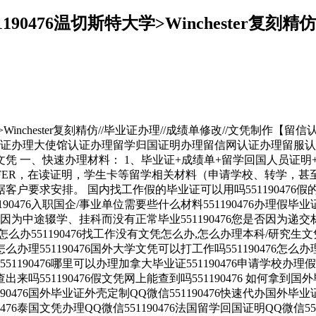
190476温切斯特大学>Winchester复刻
nchester复刻精仿//毕业证办理//成绩单修改//文凭制作【留信认证】办理
育部认证办理大使馆认证办理留学归国证明办理留信网认证办理留
凭 一、快速办理材料： 1、毕业证+成绩单+留学回国人员证明
FFER，在读证明，学生卡等留学相关材料（申请学校、转学，甚
要求安排。 国内找工作假的毕业证可以用吗551190476假的毕
1190476入职国企/事业单位需要些什么材料551190476办理假
中途辍学、挂科而没有正常毕业551190476您是否因为递交材
1190476找工作没有文凭怎么办,怎么办理本科/研究生文凭551
怎么办理551190476国外大学文凭可以打工作吗551190476怎么办理
51190476哪里可以办理加拿大毕业证551190476申请学校办
查出来吗551190476假文凭网上能查到吗551190476 如何拿到国外
90476国外毕业证外壳定制QQ微信551190476快速代办国外毕业证Q
476泰国文凭办理QQ微信551190476法国留学回国证明QQ微信55