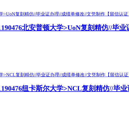
1190476北安普顿大学>UoN复刻精仿//
1190476纽卡斯尔大学>NCL复刻精仿//