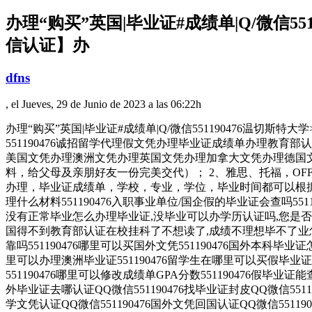
办理“购买”英国|毕业证#成绩单|Q/微信551
信认证】办
dfns
, el Jueves, 29 de Junio de 2023 a las 06:22h
办理“购买”英国|毕业证#成绩单|Q/微信551190476温切斯特大学>Wi
551190476诚招留学代理假文凭办理毕业证成绩单办理教
美国文凭办理澳洲文凭办理英国文凭办理加拿大文凭办理德国文
料，给父母及亲朋好友一份完美交代）； 2、雅思、托福，O
办理，毕业证成绩单，学校，专业，学位，毕业时间都可以根据客户
理什么材料551190476入职事业单位/国企假的毕业证会查吗55
没有正常毕业怎么办理毕业证,没毕业可以办学历认证吗,您是否因为
国得不到教育部认证在校挂科了不想读了,成绩不理想毕不了业怎么办55
靠吗551190476哪里可以买国外文凭551190476国外本科毕业证
里可以办理澳洲毕业证551190476留学生在哪里可以买假毕业证5
551190476哪里可以修改成绩单GPA分数551190476假毕业证能
外毕业证去哪认证QQ微信551190476找毕业证封皮QQ微信5511
学文凭认证QQ微信551190476国外文凭回国认证QQ微信551190