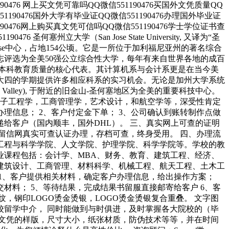
90476 网上买文凭可靠吗QQ微信551190476买国外文凭质量QQ
51190476国外大学有毕业证QQ微信551190476办理国外毕业证
190476网上购买真文凭可信吗QQ微信551190476学士学位证书查
圣何塞州立大学（San Jose State University, 又译为“圣
ose中心，占地154公顷。它是一所位于加利福尼亚州的著名综合
评选为全美50强公立综合性大学，每年有来自世界各地的成百
本科教育质量的核心代表。其计算机系与会计系更是在当今美
大四的学期提供许多相应科系的实习机会。无论是加州大学系统
Valley), 于附近的旧金山-圣何塞地区为全美的重要科技中心。
，电子工程学，工商管理学，艺术设计，和航空学等，深受性肯定
理信息； 2、客户付定金下单； 3、公司确认到账转制作点做
快递给客户（国内顺丰，国外DHL）。 三、真实网上可查的证明
、留信网真实可查认证办理，存档可查，终身受用。 四、办理流
工程与科学学院、人文学院、护理学院、科学学院等。学校的教
业课程包括：会计学、MBA、财务、教育、建筑工程、经济、
建筑设计、工商管理、材料科学、机械工程、航天工程、土木工
1、客户提供相关材料，确定客户办理信息，给出操作方案；
材料； 5、等待结果，完成结果书留服直接邮寄给客户 6、客
钢印LOGO烫金烫银，LOGO烫金烫银复合重叠。 文字图
留学中介， 同时能做到与时俱进，及时掌握各大院校的（毕
文凭的样版，尺寸大小，纸张材质，防伪技术等等，并在时间