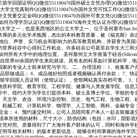
尔兰留学回国证明QQ微信551190476国外硕士文凭办理QQ微信5511
国外大学文凭真制作QQ微信551190476办国外文凭可找工作QQ微信5
理国外文凭要交定金吗QQ微信551190476办国外可查文凭QQ微信551
办理学历认证QQ微信551190476海外文凭认证办理QQ微信551190476 
久的大学之一，也是美西地区的公立大学之一。位于圣何塞市San J
浓厚的多元化学术氛围，杰出的本科教育质量，被《福克斯》杂志
术地位、声誉、实习机会和影响力的高等教育机构，并获誉为美国
的世界硅谷中心得到工作机会。许多硅谷公司甚至在学生大三和
加州所有大学中的地理位置。 圣何塞州立大学座落于硅谷(Silicon 
有来自世界60余国的学生来此就读。其有名的科系如计算机科学
的专业人士前来研究与学习。 二、办理流程： 1、收集客户办
成品部做成品； 6、成品做好拍照或者视频确认再付余款； 7、
、留学回国人员证明（使馆认证），使馆网站真实存档可查。 3
物质科学院、教育学院、工程学院、健康与人类发展学院、信息
升中。纽约大学为学生们提供本科、硕士及博士学位。学校的专
、天文学、农业、环境污染控制、历史、电气工程、生物工程、
、机械工程、计算机科学、物理学、人工智能、商科、金融专业 
定金； 4、预约递交时间，公司人员陪同客户本人一起去留服递交
绩单所使用的材料，尺寸大小，防伪结构（包括：水印，阴影底纹，
文凭对照。质量得到了广大海外客户群体的认可，同时和海外学校
证明等相关材料）的版本更新信息， 能够在时间掌握的海外学历