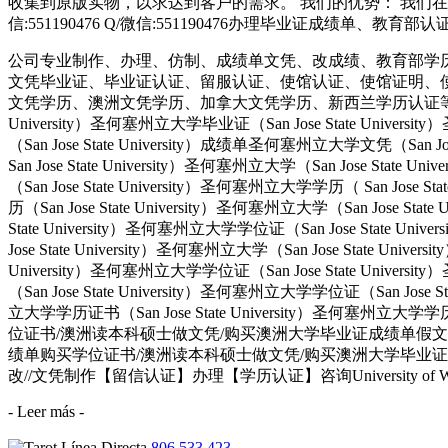
收集到原版实物，以求达到客户的需求。 我们的优势： 我们在
信:551190476 Q/微信:551190476办理毕业证成绩单、教
公司专业制作、办理、仿制、成绩单文凭、改成绩、教育部学
文凭毕业证、毕业证认证、留服认证、使馆认证、使馆证明、
文凭学历、澳洲文凭学历、加拿大文凭学历、新西兰学历认证等q:551190476
University）圣何塞州立大学毕业证（San Jose State Univers
（San Jose State University）成绩单圣何塞州立大学文凭（San Jos
San Jose State University）圣何塞州立大学（San Jose Stat
（San Jose State University）圣何塞州立大学学历（ San Jose S
历（San Jose State University）圣何塞州立大学（San Jose Stat
State University）圣何塞州立大学学位证（San Jose State Uni
Jose State University）圣何塞州立大学（San Jose State Univ
University）圣何塞州立大学学位证（San Jose State Univers
（San Jose State University）圣何塞州立大学学位证（San Jose 
立大学学历证书（San Jose State University）圣何塞州立
位证书/澳洲读本科硕士做文凭/购买澳洲大学毕业证成绩单假文凭学历offie
绩单购买学位证书/澳洲读本科硕士做文凭/购买澳洲大学毕业证成绩单假文
改//文凭制作【留信认证】办理【学历认证】咨询University of Winc
- Leer más -
806 533 423