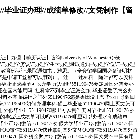
精仿//毕业证办理//成绩单修改//文凭制作【留
【学历认证】咨询University of WinchesterQ/薇
服认证办理学历认证办理学生卡办理录取通知书办理学位证书办理
+教育部认证,录取通知书，雅思。（全套留学回国必备证明材
至是申请工签都可以用到）。 注：上述材料，随时都可以安排
业证成绩单可以办学历认证吗551190476要定居国外需要办
毕业证在国内能用吗, 挂科拿不到毕业证怎么办, 毕业证丢了怎么办,
料不齐而被拒之门外551190476您是否因没正常毕业而导致回
190476如何办理本科/硕士毕业证551190476网上买文凭可
 外假毕业证551190476哪里可以制作美国毕业证551190476哪
理假的毕业证成绩单可以吗551190476哪里可以办理水印成绩单
毕业证QQ微信551190476办假大学毕业证QQ微信551190476国
Q微信551190476快速拿到国外文凭QQ微信551190476国外留
1190476 国外烫金照片QQ微信551190476外国文凭在中国有用