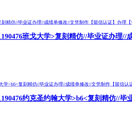
51190476班戈大学>复刻精仿//毕业证办理
1190476约克圣约翰大学>b6<复刻精仿/