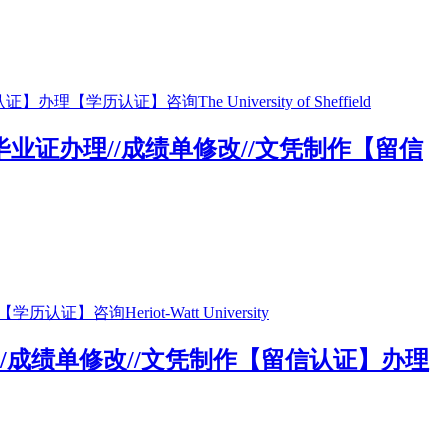
仿//毕业证办理//成绩单修改//文凭制作【留信
办理//成绩单修改//文凭制作【留信认证】办理