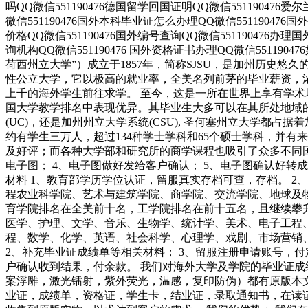
吗QQ微信551190476德国留学回国证明QQ微信551190476爱
微信551190476国外本科毕业证怎么办理QQ微信551190476
价格QQ微信551190476国外编号查询QQ微信551190476办
询机构QQ微信551190476 国外资格证书办理QQ微信551190476如何
荷西州立大学”）成立于1857年，简称SJSU，是加州历史悠
性公立大学，它以极高的就业率，全美名列前茅的毕业薪资，
上千的海外学生前往求学。 至今，这是一所在世界上享有学
国大学教学排名中表现优异。其毕业生大多可以在其所处地域
(UC)，还是加州州立大学系统(CSU), 圣何塞州立大学都占据着
约有学生三万人，超过134种学士学科和65个硕士学科，并
及好评；而各种大学部和研究所的商学课程也吸引了众多不同国家
电子图； 4、电子图做好发给客户确认； 5、电子图确认好转
材料 1、教育部学历学位认证，留服真实存档可查，存档。 2
程农业科学院、艺术与建筑学院、商学院、交流学院、地球及
育学院排名在全美前十名，工学院排名在前十五名，且继续攀
医学、护理、文学、音乐、生物学、统计学、美术、电子工程
程、数学、化学、英语、社会科学、心理学、戏剧、市场营销
2、补充毕业证成绩单等相关材料； 3、留服注册申请账号，付
户确认收到结果，付余款。 我们对海外大学及学院的毕业证成
案浮雕，激光镭射，紫外荧光，温感，复印防伪）都有原版本
业证，成绩单，资格证，学生卡，结业证，录取通知书，在读