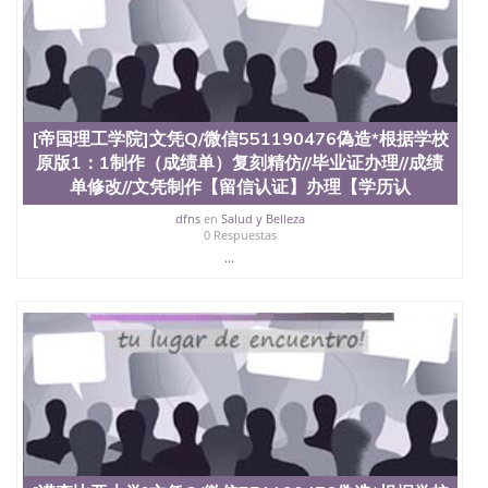
[帝国理工学院]文凭Q/微信551190476偽造*根据学校
原版1：1制作（成绩单）复刻精仿//毕业证办理//成绩
单修改//文凭制作【留信认证】办理【学历认
dfns
en
Salud y Belleza
0 Respuestas
...