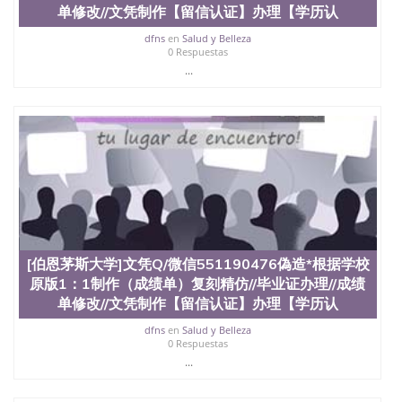
料； 5、等待结果，完成结果书留服直接邮寄给客户
单修改//文凭制作【留信认证】办理【学历认
6、客户确认收到结果，付余款。 我们对海外大学及
学院的毕业证成绩单所使用的材料，尺寸大小，防伪
dfns
en
Salud y Belleza
结构（包括：水印，阴影底纹，钢印LOGO烫金烫
0 Respuestas
银，LOGO烫金烫银复合重叠。 文字图案浮雕，激光
...
镭射，紫外荧光，温感，复印防伪）都有原版本文凭
对照。质量得到了广大海外客户群体的认可，同时和
海外学校留学中介， 同时能做到与时俱进，及时掌握
各大院校的（毕业证，成绩单，资格证，学生卡，结
业证，录取通知书，在读证明等相关材料）的版本更
新信息， 能够在时间掌握的海外学历文凭的样版，尺
寸大小，纸张材质，防伪技术等等，并在时间收集到
原版实物，以求达到客户的需求。 我们的优势： 我
们在保证合理定价的同时，坚持较高性价比，通过品
质和效率不断优化，为您倾情诠释什么是高性价比。
咨询顾问：Sam q/微信:551190476 Q/微
[伯恩茅斯大学]文凭Q/微信551190476偽造*根据学校
信:551190476办理毕业证成绩单、教育部认证,录取通
原版1：1制作（成绩单）复刻精仿//毕业证办理//成绩
知书，雅思，留学回国证明.
单修改//文凭制作【留信认证】办理【学历认
公司专业制作、办理、仿制、成绩单文凭、改成绩、
dfns
en
Salud y Belleza
教育部学历学位认证、毕业证、成绩单、文凭、学历
0 Respuestas
文凭、假文凭假毕业证假学历书制作、假制作、办
...
理、仿制学位证书、毕业证文凭、文凭毕业证、毕业
证认证、留服认证、使馆认证、使馆证明、使馆留学