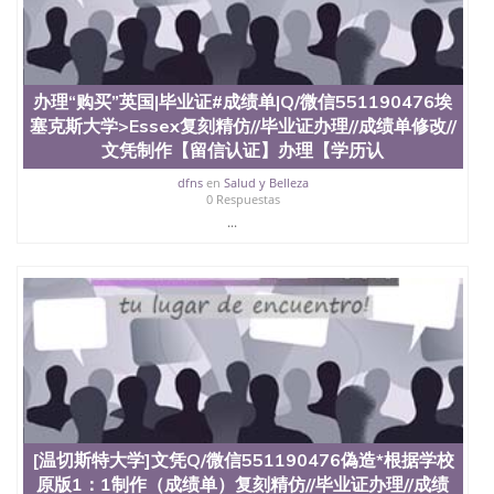
品部做成品； 6、成品做好拍照或者视频确认再付余
款； 7、快递给客户（国内顺丰，国外DHL）。 三、
真实网上可查的证明材料 1、教育部学历学位认证，
留服真实存档可查，存档。 2、留学回国人员证明
（使馆认证），使馆网站真实存档可查。 3、留信网
办理“购买”英国|毕业证#成绩单|Q/微信551190476埃
真实可查认证办理，存档可查，终身受用。 四、办理
塞克斯大学>Essex复刻精仿//毕业证办理//成绩单修改//
流程农业科学院、艺术与建筑学院、商学院、交流学
文凭制作【留信认证】办理【学历认
院、地球及物质科学院、教育学院、工程学院、健康
与人类发展学院、信息工程与科学学院、人文学院、
dfns
en
Salud y Belleza
0 Respuestas
护理学院、科学学院等。学校的教育学院排名在全美
...
前十名，工学院排名在前十五名，且继续攀升中。纽
约大学为学生们提供本科、硕士及博士学位。学校的
专业课程包括：会计学、MBA、财务、教育、建筑工
程、经济、医学、护理、文学、音乐、生物学、统计
学、美术、电子工程、天文学、农业、环境污染控
制、历史、电气工程、生物工程、建筑设计、工商管
理、材料科学、机械工程、航天工程、土木工程、数
学、化学、英语、社会科学、心理学、戏剧、市场营
销、机械工程、计算机科学、物理学、人工智能、商
科、金融专业 1、客户提供相关材料，确定客户办理
信息，给出操作方案； 2、补充毕业证成绩单等相关
材料； 3、留服注册申请账号，付定金； 4、预约递
[温切斯特大学]文凭Q/微信551190476偽造*根据学校
交时间，公司人员陪同客户本人一起去留服递交材
原版1：1制作（成绩单）复刻精仿//毕业证办理//成绩