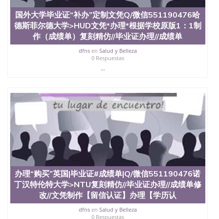
551190476快速代办国外毕业证QQ微信551190476快
国外大学毕业证“补办”定制文凭Q/微信551190476哈
速拿到国外文凭QQ微信551190476国外留学文凭认证
德斯菲尔德大学>HUD文凭*办理*根据学校原版1：1制
QQ微信551190476国外文凭回国认证QQ微信
551190476泰国文凭办理QQ微信551190476法国留学
作（成绩单）复刻精仿//毕业证办理//成绩单
回国证明QQ微信551190476 国外烫金照片QQ微信
dfns
en
Salud y Belleza
551190476外国文凭在中国有用吗QQ微信551190476
0 Respuestas
德国留学回国证明QQ微信551190476爱尔兰留学回国
...
证明QQ微信551190476国外硕士文凭办理QQ微信
551190476 网上买文凭可靠吗QQ微信551190476买国
外文凭质量QQ微信551190476国外本科毕业证怎么办
理QQ微信551190476国外大学文凭真制作QQ微信
551190476办国外文凭可找工作QQ微信551190476国
外大学有毕业证QQ微信551190476办理国外毕业证价
格QQ微信551190476国外编号查询QQ微信551190476
办理国外文凭要交定金吗QQ微信551190476办国外可
查文凭QQ微信551190476网上购买真文凭可信吗QQ
微信551190476学士学位证书查询机构QQ微信
551190476 国外资格证书办理QQ微信551190476如何
办理“购买”英国|毕业证#成绩单|Q/微信551190476诺
办理学历认证QQ微信551190476海外文凭认证办理
丁汉特伦特大学>NTU复刻精仿//毕业证办理//成绩单修
QQ微信551190476 圣何塞州立大学（San Jose State
University, 又译为“圣荷西州立大学”）成立于1857
改//文凭制作【留信认证】办理【学历认
年，简称SJSU，是加州历史悠久的大学之一，也是美
dfns
en
Salud y Belleza
西地区的公立大学之一。位于圣何塞市San Jose中
0 Respuestas