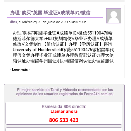
办理“购买”英国|毕业证#成绩单|Q/微信
551190476哈德斯菲尔德大学>HUD复刻
, el Miércoles, 21 de Junio de 2023 a las 07:00h
dfns
精仿//毕业证办理//成绩单修改//文凭制作
办理“购买”英国|毕业证#成绩单|Q/微信551190476哈
【留信认证】办理【学历认
德斯菲尔德大学>HUD复刻精仿//毕业证办理//成绩单
修改//文凭制作【留信认证】办理【学历认证】咨询
University of HuddersfieldQ/薇551190476诚招留学代
理假文凭办理毕业证成绩单办理教育部认证办理大使
馆认证办理留学归国证明办理留信网认证办理留服认
证办理学历认证办理学生卡办理录取通知书办理学位
- Leer más -
证书办理美国文凭办理澳洲文凭办理英国文凭办理加
拿大文凭办理德国文凭 一、快速办理材料： 1、毕业
证+成绩单+留学回国人员证明+教育部认证,录取通知
书，雅思。（全套留学回国必备证明材料，给父母及
亲朋好友一份完美交代）； 2、雅思、托福，
OFFER，在读证明，学生卡等留学相关材料（申请学
校、转学，甚至是申请工签都可以用到）。 注：上述
材料，随时都可以安排办理，毕业证成绩单，学校，
专业，学位，毕业时间都可以根据客户要求安排。 国
806 533 423
内找工作假的毕业证可以用吗551190476假的毕业证
成绩单可以办学历认证吗551190476要定居国外需要