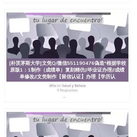
[朴茨茅斯大学]文凭Q/微信551190476偽造*根据学校
原版1：1制作（成绩单）复刻精仿//毕业证办理//成绩
单修改//文凭制作【留信认证】办理【学历认
dfns
en
Salud y Belleza
0 Respuestas
...