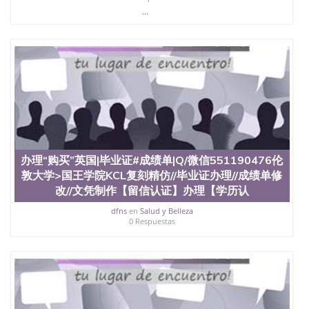
心，占地154公顷。它是一所位于加利福尼亚州的著
...
名综合性公立大学，它以极高的就业率，全美名列前
茅的毕业薪资，浓厚的多元化学术氛围，杰出的本科
教育质量，被《福克斯》杂志评选为全美50强公立综
合性大学，每年有来自世界各地的成百上千的海外学
生前往求学。 至今，这是一所在世界上享有学术地
位、声誉、实习机会和影响力的高等教育机构，并获
誉为美国本科教育质量的核心代表。其计算机系与会
计系更是在当今美国大学教学排名中表现优异。其毕
业生大多可以在其所处地域的世界硅谷中心得到工作
机会。许多硅谷公司甚至在学生大三和大四的学期提
供许多相应科系的实习机会。无论是加州大学系统
办理“购买”英国|毕业证#成绩单|Q/微信551190476伦
(UC)，还是加州州立大学系统(CSU), 圣何塞州立大学
都占据着加州所有大学中的地理位置。 圣何塞州立大
敦大学>国王学院KCL复刻精仿//毕业证办理//成绩单修
学座落于硅谷(Silicon Valley), 于附近的旧金山-圣何塞
改//文凭制作【留信认证】办理【学历认
地区为全美的重要科技中心。约有学生三万人，超过
dfns
en
Salud y Belleza
134种学士学科和65个硕士学科，并有来自世界60余
0 Respuestas
国的学生来此就读。其有名的科系如计算机科学，电
子工程学，工商管理学，艺术设计，和航空学等，深
受性肯定及好评；而各种大学部和研究所的商学课程
也吸引了众多不同国家的专业人士前来研究与学习。
二、办理流程： 1、收集客户办理信息； 2、客户付
定金下单； 3、公司确认到账转制作点做电子图；
4、电子图做好发给客户确认； 5、电子图确认好转成