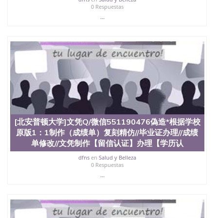
offieUniversityofSouthernQueensland 澳洲读书未毕
0 Respuestas
业找人做文凭学位qq微信551190476澳洲读CQU中央
...
昆士兰大学学历成绩单购买学位证书/澳洲读本科硕
士做文凭/购买澳洲大学毕业证成绩单假文凭学历办
理“购买”英国|毕业证#成绩单|Q/微信551190476哈德
斯菲尔德大学>HUD复刻精仿//毕业证办理//成绩单修
改//文凭制作【留信认证】办理【学历认证】咨询
University of Huddersfield
[北安普顿大学]文凭Q/微信551190476偽造*根据学校
原版1：1制作（成绩单）复刻精仿//毕业证办理//成绩
单修改//文凭制作【留信认证】办理【学历认
dfns
en
Salud y Belleza
0 Respuestas
...