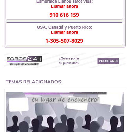
办理什么材料551190476入职事业单位/国企假的毕业
证会查吗551190476入职国企/事业单位需要些什么材
料551190476办理假毕业证在国内能用吗, 挂科拿不到
910 616 159
毕业证怎么办, 毕业证丢了怎么办, 没有正常毕业怎么
办理毕业证,没毕业可以办学历认证吗,您是否因为中
途辍学、挂科而没有正常毕业551190476您是否因为
递交材料不齐而被拒之门外551190476您是否因没正
1-305-507-8029
常毕业而导致回国得不到教育部认证在校挂科了不想
读了,成绩不理想毕不了业怎么办551190476找工作没
有文凭怎么办,怎么办理本科/研究生文凭551190476
如何办理本科/硕士毕业证551190476网上买文凭可靠
吗551190476哪里可以买国外文凭551190476国外本
科毕业证怎么办理551190476国外大学文凭可以打工
作吗551190476怎么办理 外假毕业证551190476哪里
可以制作美国毕业证551190476哪里可以办理澳洲毕
TEMAS RELACIONADOS:
业证551190476留学生在哪里可以买假毕业证
551190476哪里可以办理加拿大毕业证551190476申
请学校办理假的毕业证成绩单可以吗551190476哪里
可以办理水印成绩单551190476哪里可以修改成绩单
GPA分数551190476假毕业证能查出来吗551190476
假文凭网上能查到吗551190476 如何拿到国外毕业证
QQ微信551190476办假大学毕业证QQ微信551190476
国外毕业证去哪认证QQ微信551190476找毕业证封皮
QQ微信551190476国外毕业证外壳定制QQ微信