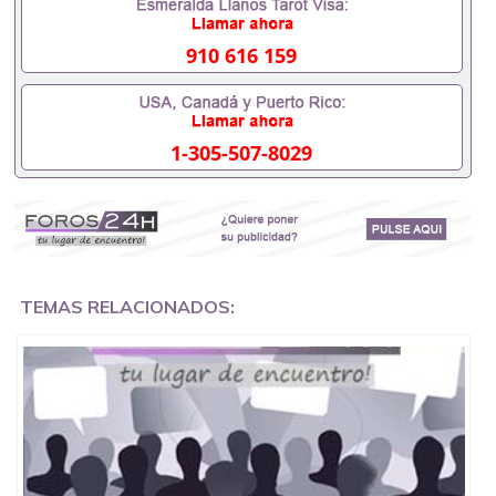
办理什么材料551190476入职事业单位/国企假的毕业
证会查吗551190476入职国企/事业单位需要些什么材
料551190476办理假毕业证在国内能用吗, 挂科拿不到
910 616 159
毕业证怎么办, 毕业证丢了怎么办, 没有正常毕业怎么
办理毕业证,没毕业可以办学历认证吗,您是否因为中
途辍学、挂科而没有正常毕业551190476您是否因为
递交材料不齐而被拒之门外551190476您是否因没正
1-305-507-8029
常毕业而导致回国得不到教育部认证在校挂科了不想
读了,成绩不理想毕不了业怎么办551190476找工作没
有文凭怎么办,怎么办理本科/研究生文凭551190476
如何办理本科/硕士毕业证551190476网上买文凭可靠
吗551190476哪里可以买国外文凭551190476国外本
科毕业证怎么办理551190476国外大学文凭可以打工
作吗551190476怎么办理 外假毕业证551190476哪里
可以制作美国毕业证551190476哪里可以办理澳洲毕
TEMAS RELACIONADOS:
业证551190476留学生在哪里可以买假毕业证
551190476哪里可以办理加拿大毕业证551190476申
请学校办理假的毕业证成绩单可以吗551190476哪里
可以办理水印成绩单551190476哪里可以修改成绩单
GPA分数551190476假毕业证能查出来吗551190476
假文凭网上能查到吗551190476 如何拿到国外毕业证
QQ微信551190476办假大学毕业证QQ微信551190476
国外毕业证去哪认证QQ微信551190476找毕业证封皮
QQ微信551190476国外毕业证外壳定制QQ微信