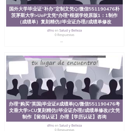
551190476快速代办国外毕业证QQ微信551190476快
国外大学毕业证“补办”定制文凭Q/微信551190476朴
速拿到国外文凭QQ微信551190476国外留学文凭认证
茨茅斯大学>UoP文凭*办理*根据学校原版1：1制作
QQ微信551190476国外文凭回国认证QQ微信
551190476泰国文凭办理QQ微信551190476法国留学
（成绩单）复刻精仿//毕业证办理//成绩单修改
回国证明QQ微信551190476 国外烫金照片QQ微信
dfns
en
Salud y Belleza
551190476外国文凭在中国有用吗QQ微信551190476
0 Respuestas
德国留学回国证明QQ微信551190476爱尔兰留学回国
...
证明QQ微信551190476国外硕士文凭办理QQ微信
551190476 网上买文凭可靠吗QQ微信551190476买国
外文凭质量QQ微信551190476国外本科毕业证怎么办
理QQ微信551190476国外大学文凭真制作QQ微信
551190476办国外文凭可找工作QQ微信551190476国
外大学有毕业证QQ微信551190476办理国外毕业证价
格QQ微信551190476国外编号查询QQ微信551190476
办理国外文凭要交定金吗QQ微信551190476办国外可
查文凭QQ微信551190476网上购买真文凭可信吗QQ
微信551190476学士学位证书查询机构QQ微信
551190476 国外资格证书办理QQ微信551190476如何
办理“购买”英国|毕业证#成绩单|Q/微信551190476考
办理学历认证QQ微信551190476海外文凭认证办理
文垂大学>CU复刻精仿//毕业证办理//成绩单修改//文凭
QQ微信551190476 圣何塞州立大学（San Jose State
University, 又译为“圣荷西州立大学”）成立于1857
制作【留信认证】办理【学历认证】咨询
年，简称SJSU，是加州历史悠久的大学之一，也是美
dfns
en
Salud y Belleza
西地区的公立大学之一。位于圣何塞市San Jose中
0 Respuestas