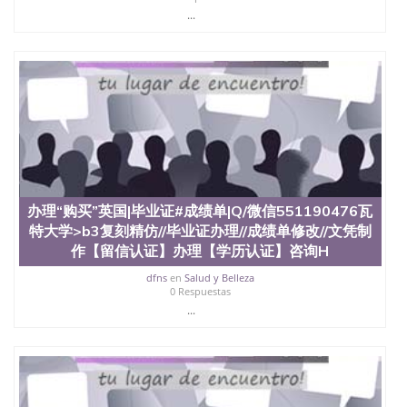
心，占地154公顷。它是一所位于加利福尼亚州的著
...
名综合性公立大学，它以极高的就业率，全美名列前
茅的毕业薪资，浓厚的多元化学术氛围，杰出的本科
教育质量，被《福克斯》杂志评选为全美50强公立综
合性大学，每年有来自世界各地的成百上千的海外学
生前往求学。 至今，这是一所在世界上享有学术地
位、声誉、实习机会和影响力的高等教育机构，并获
誉为美国本科教育质量的核心代表。其计算机系与会
计系更是在当今美国大学教学排名中表现优异。其毕
业生大多可以在其所处地域的世界硅谷中心得到工作
机会。许多硅谷公司甚至在学生大三和大四的学期提
供许多相应科系的实习机会。无论是加州大学系统
办理“购买”英国|毕业证#成绩单|Q/微信551190476瓦
(UC)，还是加州州立大学系统(CSU), 圣何塞州立大学
都占据着加州所有大学中的地理位置。 圣何塞州立大
特大学>b3复刻精仿//毕业证办理//成绩单修改//文凭制
学座落于硅谷(Silicon Valley), 于附近的旧金山-圣何塞
作【留信认证】办理【学历认证】咨询H
地区为全美的重要科技中心。约有学生三万人，超过
dfns
en
Salud y Belleza
134种学士学科和65个硕士学科，并有来自世界60余
0 Respuestas
国的学生来此就读。其有名的科系如计算机科学，电
...
子工程学，工商管理学，艺术设计，和航空学等，深
受性肯定及好评；而各种大学部和研究所的商学课程
也吸引了众多不同国家的专业人士前来研究与学习。
二、办理流程： 1、收集客户办理信息； 2、客户付
定金下单； 3、公司确认到账转制作点做电子图；
4、电子图做好发给客户确认； 5、电子图确认好转成