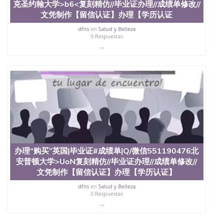
料； 5、等待结果，完成结果书留服直接邮寄给客户
克圣约翰大学>b6<复刻精仿//毕业证办理//成绩单修改//
6、客户确认收到结果，付余款。 我们对海外大学及
文凭制作【留信认证】办理【学历认证
学院的毕业证成绩单所使用的材料，尺寸大小，防伪
结构（包括：水印，阴影底纹，钢印LOGO烫金烫
dfns
en
Salud y Belleza
0 Respuestas
银，LOGO烫金烫银复合重叠。 文字图案浮雕，激光
...
镭射，紫外荧光，温感，复印防伪）都有原版本文凭
对照。质量得到了广大海外客户群体的认可，同时和
海外学校留学中介， 同时能做到与时俱进，及时掌握
各大院校的（毕业证，成绩单，资格证，学生卡，结
业证，录取通知书，在读证明等相关材料）的版本更
新信息， 能够在时间掌握的海外学历文凭的样版，尺
寸大小，纸张材质，防伪技术等等，并在时间收集到
原版实物，以求达到客户的需求。 我们的优势： 我
们在保证合理定价的同时，坚持较高性价比，通过品
质和效率不断优化，为您倾情诠释什么是高性价比。
咨询顾问：Sam q/微信:551190476 Q/微
信:551190476办理毕业证成绩单、教育部认证,录取通
办理“购买”英国|毕业证#成绩单|Q/微信551190476北
知书，雅思，留学回国证明.
安普顿大学>UoN复刻精仿//毕业证办理//成绩单修改//
文凭制作【留信认证】办理【学历认证】
公司专业制作、办理、仿制、成绩单文凭、改成绩、
教育部学历学位认证、毕业证、成绩单、文凭、学历
dfns
en
Salud y Belleza
文凭、假文凭假毕业证假学历书制作、假制作、办
0 Respuestas
理、仿制学位证书、毕业证文凭、文凭毕业证、毕业
...
证认证、留服认证、使馆认证、使馆证明、使馆留学