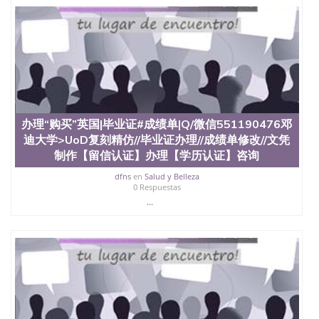
办理“购买”英国|毕业证#成绩单|Q/微信551190476邓
迪大学>UoD复刻精仿//毕业证办理//成绩单修改//文凭
制作【留信认证】办理【学历认证】咨询
dfns
en
Salud y Belleza
0 Respuestas
...