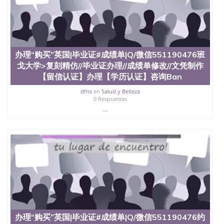
品部做成品； 6、成品做好拍照或者视频确认再付余
款； 7、快递给客户（国内顺丰，国外DHL）。 三、
真实网上可查的证明材料 1、教育部学历学位认证，
留服真实存档可查，存档。 2、留学回国人员证明
（使馆认证），使馆网站真实存档可查。 3、留信网
真实可查认证办理，存档可查，终身受用。 四、办理
办理“购买”英国|毕业证#成绩单|Q/微信551190476班
流程农业科学院、艺术与建筑学院、商学院、交流学
戈大学>复刻精仿//毕业证办理//成绩单修改//文凭制作
院、地球及物质科学院、教育学院、工程学院、健康
【留信认证】办理【学历认证】咨询Ban
与人类发展学院、信息工程与科学学院、人文学院、
护理学院、科学学院等。学校的教育学院排名在全美
dfns
en
Salud y Belleza
0 Respuestas
前十名，工学院排名在前十五名，且继续攀升中。纽
...
约大学为学生们提供本科、硕士及博士学位。学校的
专业课程包括：会计学、MBA、财务、教育、建筑工
程、经济、医学、护理、文学、音乐、生物学、统计
学、美术、电子工程、天文学、农业、环境污染控
制、历史、电气工程、生物工程、建筑设计、工商管
理、材料科学、机械工程、航天工程、土木工程、数
学、化学、英语、社会科学、心理学、戏剧、市场营
销、机械工程、计算机科学、物理学、人工智能、商
科、金融专业 1、客户提供相关材料，确定客户办理
信息，给出操作方案； 2、补充毕业证成绩单等相关
材料； 3、留服注册申请账号，付定金； 4、预约递
交时间，公司人员陪同客户本人一起去留服递交材
办理“购买”英国|毕业证#成绩单|Q/微信551190476约