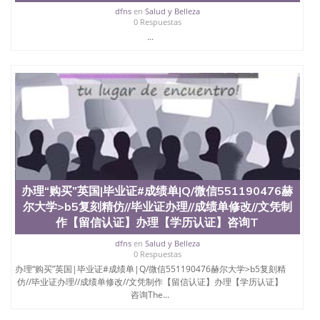
offieUniversityofSouthernQueensland 澳洲读书未毕
dfns
en
Salud y Belleza
业找人做文凭学位qq微信551190476澳洲读CQU中央
0 Respuestas
昆士兰大学学历成绩单购买学位证书/澳洲读本科硕
...
士做文凭/购买澳洲大学毕业证成绩单假文凭学历办
理“购买”英国|毕业证#成绩单|Q/微信551190476朴茨
茅斯大学>UoP复刻精仿//毕业证办理//成绩单修改//文
凭制作【留信认证】办理【学历认证】咨询University
of Portsmouth
办理“购买”英国|毕业证#成绩单|Q/微信551190476赫
尔大学>b5复刻精仿//毕业证办理//成绩单修改//文凭制
作【留信认证】办理【学历认证】咨询T
dfns
en
Salud y Belleza
0 Respuestas
办理“购买”英国|毕业证#成绩单|Q/微信551190476赫尔大学>b5复刻精
仿//毕业证办理//成绩单修改//文凭制作【留信认证】办理【学历认证】
咨询The...