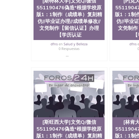
[斯特林大学]文凭Q/微信
[约克
551190476偽造*根据学校原
551190
版1：1制作（成绩单）复刻精
版1：1制
仿//毕业证办理//成绩单修改//
仿//毕业证
文凭制作【留信认证】办理
文凭制作
【学历认证
【
dfns
en
Salud y Belleza
dfns
0 Respuestas
...
[斯旺西大学]文凭Q/微信
[林肯
551190476偽造*根据学校原
551190
版1：1制作（成绩单）复刻精
版1：1制