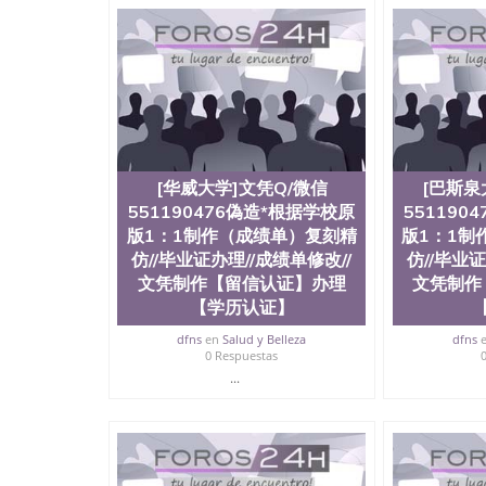
与建筑学院、商学院、交流学院、地球及物质科
工程与科学学院、人文学院、护理学院、科学学
前十五名，且继续攀升中。纽约大学为学生们提
学、MBA、财务、教育、建筑工程、经济、医
程、天文学、农业、环境污染控制、历史、电气
工程、航天工程、土木工程、数学、化学、英语
机科学、物理学、人工智能、商科、金融专业 
案； 2、补充毕业证成绩单等相关材料； 3、留
同客户本人一起去留服递交材料； 5、等待结果
[华威大学]文凭Q/微信
[巴斯泉
付余款。 我们对海外大学及学院的毕业证成绩
底纹，钢印LOGO烫金烫银，LOGO烫金烫银复
551190476偽造*根据学校原
551190
防伪）都有原版本文凭对照。质量得到了广大海
版1：1制作（成绩单）复刻精
版1：1制
到与时俱进，及时掌握各大院校的（毕业证，成
仿//毕业证办理//成绩单修改//
仿//毕业证
等相关材料）的版本更新信息， 能够在时间掌
文凭制作【留信认证】办理
文凭制作
等等，并在时间收集到原版实物，以求达到客户的
【学历认证】
较高性价比，通过品质和效率不断优化，为您倾情诠
信:551190476 Q/微信:551190476办
dfns
en
Salud y Belleza
dfns
0 Respuestas
公司专业制作、办理、仿制、成绩单文凭、改成
...
文凭、假文凭假毕业证假学历书制作、假制作、
认证、留服认证、使馆认证、使馆证明、使馆留
认证、留学生学历认证、留学生学位认证、英国
历、新西兰学历认证等q:551190476 微信：55119
University）圣何塞州立大学毕业证（San Jose St