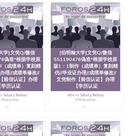
学院、教育学院、工程学院、健康与人类发展学院、信息
院等。学校的教育学院排名在全美前十名，工学院排名在
供本科、硕士及博士学位。学校的专业课程包括：会计
学、护理、文学、音乐、生物学、统计学、美术、电子工
工程、生物工程、建筑设计、工商管理、材料科学、机械
、社会科学、心理学、戏剧、市场营销、机械工程、计算
1、客户提供相关材料，确定客户办理信息，给出操作方
服注册申请账号，付定金； 4、预约递交时间，公司人员陪
，完成结果书留服直接邮寄给客户 6、客户确认收到结果，
大学]文凭Q/微信
[伯明翰大学]文凭Q/微信
单所使用的材料，尺寸大小，防伪结构（包括：水印，阴影
合重叠。 文字图案浮雕，激光镭射，紫外荧光，温感，复印
476偽造*根据学校原
551190476偽造*根据学校原
外客户群体的认可，同时和海外学校留学中介， 同时能做
作（成绩单）复刻精
版1：1制作（成绩单）复刻精
绩单，资格证，学生卡，结业证，录取通知书，在读证明
办理//成绩单修改//
仿//毕业证办理//成绩单修改//
握的海外学历文凭的样版，尺寸大小，纸张材质，防伪技术
【留信认证】办理
文凭制作【留信认证】办理
需求。 我们的优势： 我们在保证合理定价的同时，坚持
【学历认证
【学历认证
释什么是高性价比。 咨询顾问：Sam q/微
理毕业证成绩单、教育部认证,录取通知书，雅思，留学回国证明.
en
Salud y Belleza
dfns
en
Salud y Belleza
0 Respuestas
0 Respuestas
绩、教育部学历学位认证、毕业证、成绩单、文凭、学历
...
...
办理、仿制学位证书、毕业证文凭、文凭毕业证、毕业证
学回国人员证明、留学生认证、学历认证、文凭认证学位
文凭学历、美国文凭学历、澳洲文凭学历、加拿大文凭学
0476 圣何塞州立大学毕业证（San Jose State
ate University）圣何塞州立大学毕业证（San Jose State