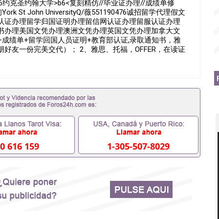
476约克圣约翰大学>b6<复刻精仿//毕业证办理//成绩单修
 John UniversityQ/薇551190476诚招留学代理假文
认证办理留学归国证明办理留信网认证办理留服认证办理
书办理美国文凭办理澳洲文凭办理英国文凭办理加拿大文
+成绩单+留学回国人员证明+教育部认证,录取通知书，雅
好友一份完美交代）； 2、雅思、托福，OFFER，在读证
甚至是申请工签都可以用到）。 注：上述材料，随时都可
，毕业时间都可以根据客户要求安排。 国内找工作假的毕
办学历认证吗551190476要定居国外需要办理什么材料
51190476入职国企/事业单位需要些什么材料551190476
么办, 毕业证丢了怎么办, 没有正常毕业怎么办理毕业证,没
而没有正常毕业551190476您是否因为递交材料不齐而
而导致回国得不到教育部认证在校挂科了不想读了,成绩不理想
,怎么办理本科/研究生文凭551190476如何办理本科/硕士
76哪里可以买国外文凭551190476国外本科毕业证怎么办理
476怎么办理 外假毕业证551190476哪里可以制作美国毕业证
0 616 159
1-305-507-8029
76留学生在哪里可以买假毕业证551190476哪里可以办理加拿
可以吗551190476哪里可以办理水印成绩单551190476
查出来吗551190476假文凭网上能查到吗551190476 如
业证QQ微信551190476国外毕业证去哪认证QQ微信
国外毕业证外壳定制QQ微信551190476快速代办国外毕业证QQ
90476国外留学文凭认证QQ微信551190476国外文凭回国认
90476法国留学回国证明QQ微信551190476 国外烫金照片
51190476德国留学回国证明QQ微信551190476爱尔兰留