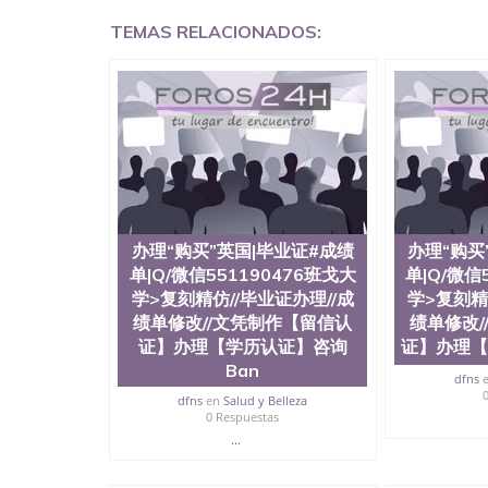
学回国证明QQ微信551190476国外硕士文凭办理QQ
TEMAS RELACIONADOS:
国外文凭质量QQ微信551190476国外本科毕业证
551190476办国外文凭可找工作QQ微信55119
格QQ微信551190476国外编号查询QQ微信5511
查文凭QQ微信551190476网上购买真文凭可信吗
551190476 国外资格证书办理QQ微信551190
微信551190476 圣何塞州立大学（San Jose Sta
称SJSU，是加州历史悠久的大学之一，也是美西
154公顷。它是一所位于加利福尼亚州的著名综
资，浓厚的多元化学术氛围，杰出的本科教育质
每年有来自世界各地的成百上千的海外学生前往
习机会和影响力的高等教育机构，并获誉为美国
办理“购买”英国|毕业证#成绩
办理“购买
今美国大学教学排名中表现优异。其毕业生大多
单|Q/微信551190476班戈大
单|Q/微信
谷公司甚至在学生大三和大四的学期提供许多相应
学>复刻精仿//毕业证办理//成
学>复刻精
州立大学系统(CSU), 圣何塞州立大学都占据
绩单修改//文凭制作【留信认
绩单修改/
(Silicon Valley), 于附近的旧金山-圣
证】办理【学历认证】咨询
证】办理【
科和65个硕士学科，并有来自世界60余国的学
商管理学，艺术设计，和航空学等，深受性肯定
Ban
dfns
不同国家的专业人士前来研究与学习。 二、办理流
dfns
en
Salud y Belleza
公司确认到账转制作点做电子图； 4、电子图做好
0 Respuestas
成品做好拍照或者视频确认再付余款； 7、快递
...
明材料 1、教育部学历学位认证，留服真实存档
站真实存档可查。 3、留信网真实可查认证办理