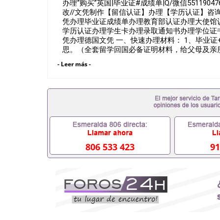
办理“购买”英国|毕业证#成绩单|Q/微信551190
改//文凭制作【留信认证】办理【学历认证】咨询York St
凭办理毕业证成绩单办理教育部认证办理大使馆
学历认证办理学生卡办理录取通知书办理学位证
凭办理德国文凭 一、快速办理材料： 1、毕业证
思。（全套留学回国必备证明材料，给父母及亲朋
明，学生卡等留学相关材料（申请学校、转学，
- Leer más -
以安排办理，毕业证成绩单，学校，专业，学位
业证可以用吗551190476假的毕业证成绩单可以
551190476入职事业单位/国企假的毕业证会查吗5
办理假毕业证在国内能用吗, 挂科拿不到毕业证怎
毕业可以办学历认证吗,您是否因为中途辍学、挂科
被拒之门外551190476您是否因没正常毕业
毕不了业怎么办551190476找工作没有文凭怎么办
毕业证551190476网上买文凭可靠吗5511904
551190476国外大学文凭可以打工作吗551190
806 533 423
91
551190476哪里可以办理澳洲毕业证5511904
大毕业证551190476申请学校办理假的毕业证成绩单
哪里可以修改成绩单GPA分数551190476假毕业证能
何拿到国外毕业证QQ微信551190476办假大学毕
551190476找毕业证封皮QQ微信551190476
微信551190476快速拿到国外文凭QQ微信5511
证QQ微信551190476泰国文凭办理QQ微信5511
QQ微信551190476外国文凭在中国有用吗QQ微信5