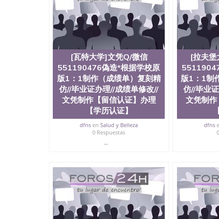
University）圣何塞州立大学成绩单（San Jose Sta
University）圣何塞州立大学成绩单（San Jose S
State University）圣何塞州立大学（San Jose St
University）圣何塞州立大学（ San Jose State Un
圣何塞州立大学文凭（San Jose State Universit
圣何塞州立大学文凭（San Jose State Universit
[瓦特大学]文凭Q/微信
[拉夫堡
塞州立大学学历（San Jose State University）
551190476偽造*根据学校原
551190
大学学历（San Jose State University）圣何塞
版1：1制作（成绩单）复刻精
（San Jose State University）圣何塞州立大学（S
版1：1制
State University）圣何塞州立大学学位证（San J
仿//毕业证办理//成绩单修改//
仿//毕业证
State University）圣何塞州立大学学位证（San Jos
文凭制作【留信认证】办理
文凭制作
University）圣何塞州立大学（San Jose State Un
【学历认证】
何塞州立大学（San Jose State University）圣
立大学学位证（San Jose State University）圣
dfns
en
Salud y Belleza
dfns
0 Respuestas
立大学结业证（San Jose State University）圣
立大学学位证（San Jose State University）圣
...
立大学学历证书（San Jose State University）
塞州立大学学历证书（San Jose State Unive
读CQU中央昆士兰大学学历 绩单购买学位证书
学历offieUniversityofSouthernQueens
央昆士兰大学学历成绩单购买学位证书/澳洲读
理“购买”英国|毕业证#成绩单|Q/微信5511904
文凭制作【留信认证】办理【学历认证】咨询York St Jo