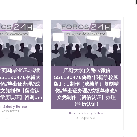
微信551190476 网上买文凭可靠吗QQ微信551190476买
怎么办理QQ微信551190476国外大学文凭真制作QQ微信
0476国外大学有毕业证QQ微信551190476办理国外毕业证价
90476办理国外文凭要交定金吗QQ微信551190476办国外可
QQ微信551190476学士学位证书查询机构QQ微信
476如何办理学历认证QQ微信551190476海外文凭认证办理QQ
te University, 又译为“圣荷西州立大学”）成立于1857年，简
地区的公立大学之一。位于圣何塞市San Jose中心，占地
合性公立大学，它以极高的就业率，全美名列前茅的毕业薪
量，被《福克斯》杂志评选为全美50强公立综合性大学，
求学。 至今，这是一所在世界上享有学术地位、声誉、实
本科教育质量的核心代表。其计算机系与会计系更是在当
”英国|毕业证#成绩
[巴斯大学]文凭Q/微信
可以在其所处地域的世界硅谷中心得到工作机会。许多硅
551190476林肯大
551190476偽造*根据学校原
科系的实习机会。无论是加州大学系统(UC)，还是加州
仿//毕业证办理//成
版1：1制作（成绩单）复刻精
着加州所有大学中的地理位置。 圣何塞州立大学座落于硅谷
/文凭制作【留信认
仿//毕业证办理//成绩单修改//
何塞地区为全美的重要科技中心。约有学生三万人，超过134种学士学
学历认证】咨询Uni
文凭制作【留信认证】办理
生来此就读。其有名的科系如计算机科学，电子工程学，工
及好评；而各种大学部和研究所的商学课程也吸引了众多
【学历认证】
en
Salud y Belleza
程： 1、收集客户办理信息； 2、客户付定金下单； 3、
0 Respuestas
dfns
en
Salud y Belleza
发给客户确认； 5、电子图确认好转成品部做成品； 6、
...
0 Respuestas
给客户（国内顺丰，国外DHL）。 三、真实网上可查的证
...
可查，存档。 2、留学回国人员证明（使馆认证），使馆网
，存档可查，终身受用。 四、办理流程农业科学院、艺术