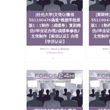
[杜伦大学]文凭Q/微信
[莱斯特
551190476偽造*根据学校原
551190
版1：1制作（成绩单）复刻精
版1：1制
仿//毕业证办理//成绩单修改//
仿//毕业证
文凭制作【留信认证】办理
文凭制作
【学历认证】
dfns
en
Salud y Belleza
dfns
0 Respuestas
...