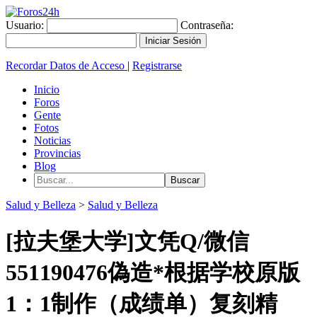
Usuario:
Contraseña:
Recordar Datos de Acceso
|
Registrarse
Inicio
Foros
Gente
Fotos
Noticias
Provincias
Blog
Salud y Belleza
>
Salud y Belleza
[拉夫堡大学]文凭Q/微信
551190476偽造*根据学校原版
1：1制作（成绩单）复刻精