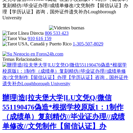
复刻精仿//毕业证办理//成绩单修改//文凭制作【留信认证】办
理【学历认证】咨询，国外证件遗失补办Loughborough
University
806 533 423
910 616 159
1-305-507-8029
Temas Relacionados:
辦理|造[拉夫堡大学]LU文凭Q/微信
551190476偽造*根据学校原版1：1制作
（成绩单）复刻精仿//毕业证办理//成绩
单修改//文凭制作【留信认证】办