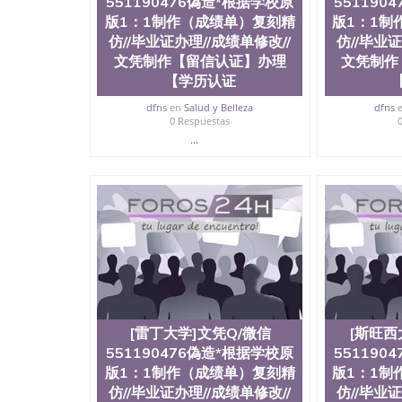
551190476偽造*根据学校原
551190
版1：1制作（成绩单）复刻精
版1：1制
仿//毕业证办理//成绩单修改//
仿//毕业证
文凭制作【留信认证】办理
文凭制作
【学历认证
dfns
en
Salud y Belleza
dfns
0 Respuestas
...
[雷丁大学]文凭Q/微信
[斯旺西
551190476偽造*根据学校原
551190
版1：1制作（成绩单）复刻精
版1：1制
仿//毕业证办理//成绩单修改//
仿//毕业证