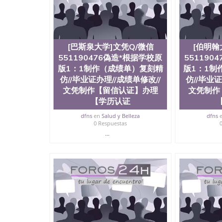
[巴斯泉大学]文凭Q/微信
[伯明翰
551190476偽造*根据学校原
551190
版1：1制作（成绩单）复刻精
版1：1制
仿//毕业证办理//成绩单修改//
仿//毕业证
文凭制作【留信认证】办理
文凭制作
【学历认证
dfns
en
Salud y Belleza
dfns
0 Respuestas
...