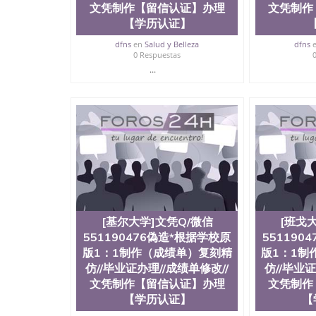
文凭制作【留信认证】办理
文凭制作
【学历认证】
dfns
en
Salud y Belleza
dfns
0 Respuestas
...
[基尔大学]文凭Q/微信
[班戈
551190476偽造*根据学校原
551190
版1：1制作（成绩单）复刻精
版1：1制
仿//毕业证办理//成绩单修改//
仿//毕业证
文凭制作【留信认证】办理
文凭制作
【学历认证】
【