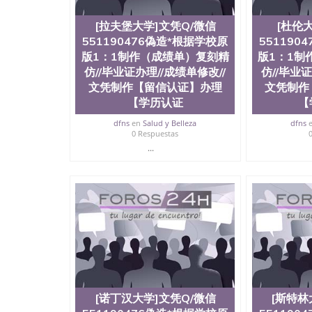
[拉夫堡大学]文凭Q/微信
[杜伦
551190476偽造*根据学校原
551190
版1：1制作（成绩单）复刻精
版1：1制
仿//毕业证办理//成绩单修改//
仿//毕业证
文凭制作【留信认证】办理
文凭制作
【学历认证
【
dfns
en
Salud y Belleza
dfns
0 Respuestas
...
[诺丁汉大学]文凭Q/微信
[斯特林