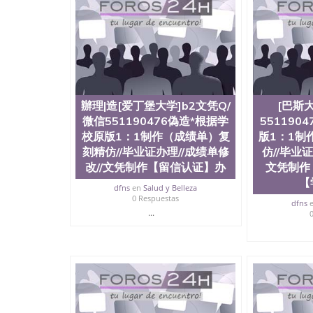
辦理|造[爱丁堡大学]b2文凭Q/
[巴斯
微信551190476偽造*根据学
551190
校原版1：1制作（成绩单）复
版1：1制
刻精仿//毕业证办理//成绩单修
仿//毕业证
改//文凭制作【留信认证】办
文凭制作
【
dfns
en
Salud y Belleza
0 Respuestas
dfns
...