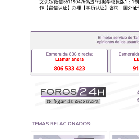
文凭Q/微信551190476偽造*根据学校原版1：
作【留信认证】办理【学历认证】咨询，国外证件遗失补办The
806 533 423
91
TEMAS RELACIONADOS: