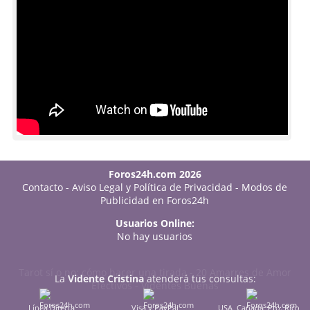
Foros24h.com 2026
Contacto
-
Aviso Legal y Política de Privacidad
-
Modos de
Publicidad en Foros24h
Usuarios Online:
No hay usuarios
Tarot sí o no: cómo hacer una tirada
-
20 Amarres de Amor
La
Vidente Cristina
atenderá tus consultas:
Efectivos
-
Videntes Buenas
Línea Directa
Visa y PayPal
USA, Canadá, Pto. Rico