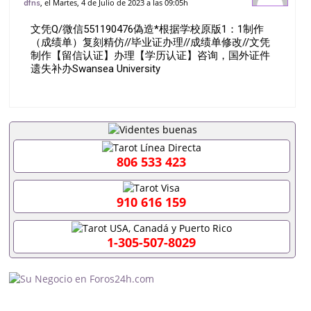
, el Martes, 4 de Julio de 2023 a las 09:05h
dfns
仿//毕业证办理//成绩单修改//文凭制作【留
文凭Q/微信551190476偽造*根据学校原版1：1制作
信认证】办理【学历认证
（成绩单）复刻精仿//毕业证办理//成绩单修改//文凭
制作【留信认证】办理【学历认证】咨询，国外证件
遗失补办Swansea University
806 533 423
910 616 159
1-305-507-8029