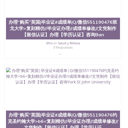
品部做成品； 6、成品做好拍照或者视频确认再付余
款； 7、快递给客户（国内顺丰，国外DHL）。 三、
真实网上可查的证明材料 1、教育部学历学位认证，
留服真实存档可查，存档。 2、留学回国人员证明
办理“购买”英国|毕业证#成绩单|Q/微信551190476班
（使馆认证），使馆网站真实存档可查。 3、留信网
戈大学>复刻精仿//毕业证办理//成绩单修改//文凭制作
真实可查认证办理，存档可查，终身受用。 四、办理
【留信认证】办理【学历认证】咨询Ban
流程农业科学院、艺术与建筑学院、商学院、交流学
院、地球及物质科学院、教育学院、工程学院、健康
dfns
en
Salud y Belleza
与人类发展学院、信息工程与科学学院、人文学院、
0 Respuestas
护理学院、科学学院等。学校的教育学院排名在全美
...
前十名，工学院排名在前十五名，且继续攀升中。纽
约大学为学生们提供本科、硕士及博士学位。学校的
专业课程包括：会计学、MBA、财务、教育、建筑工
程、经济、医学、护理、文学、音乐、生物学、统计
学、美术、电子工程、天文学、农业、环境污染控
制、历史、电气工程、生物工程、建筑设计、工商管
理、材料科学、机械工程、航天工程、土木工程、数
学、化学、英语、社会科学、心理学、戏剧、市场营
销、机械工程、计算机科学、物理学、人工智能、商
科、金融专业 1、客户提供相关材料，确定客户办理
信息，给出操作方案； 2、补充毕业证成绩单等相关
办理“购买”英国|毕业证#成绩单|Q/微信551190476约
材料； 3、留服注册申请账号，付定金； 4、预约递
克圣约翰大学>b6<复刻精仿//毕业证办理//成绩单修改//
交时间，公司人员陪同客户本人一起去留服递交材
文凭制作【留信认证】办理【学历认证