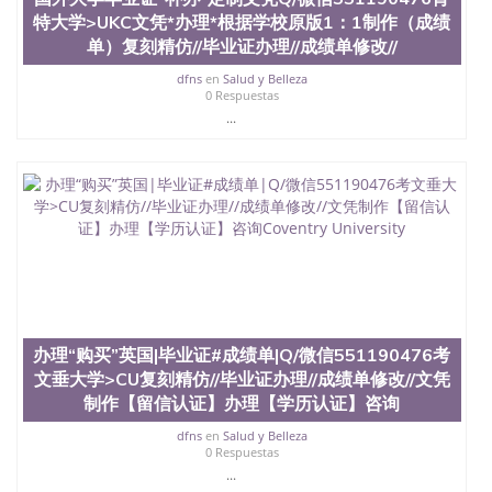
551190476快速代办国外毕业证QQ微信551190476快
特大学>UKC文凭*办理*根据学校原版1：1制作（成绩
速拿到国外文凭QQ微信551190476国外留学文凭认证
单）复刻精仿//毕业证办理//成绩单修改//
QQ微信551190476国外文凭回国认证QQ微信
551190476泰国文凭办理QQ微信551190476法国留学
dfns
en
Salud y Belleza
0 Respuestas
回国证明QQ微信551190476 国外烫金照片QQ微信
...
551190476外国文凭在中国有用吗QQ微信551190476
德国留学回国证明QQ微信551190476爱尔兰留学回国
证明QQ微信551190476国外硕士文凭办理QQ微信
551190476 网上买文凭可靠吗QQ微信551190476买国
外文凭质量QQ微信551190476国外本科毕业证怎么办
理QQ微信551190476国外大学文凭真制作QQ微信
551190476办国外文凭可找工作QQ微信551190476国
外大学有毕业证QQ微信551190476办理国外毕业证价
格QQ微信551190476国外编号查询QQ微信551190476
办理国外文凭要交定金吗QQ微信551190476办国外可
查文凭QQ微信551190476网上购买真文凭可信吗QQ
微信551190476学士学位证书查询机构QQ微信
办理“购买”英国|毕业证#成绩单|Q/微信551190476考
551190476 国外资格证书办理QQ微信551190476如何
文垂大学>CU复刻精仿//毕业证办理//成绩单修改//文凭
办理学历认证QQ微信551190476海外文凭认证办理
制作【留信认证】办理【学历认证】咨询
QQ微信551190476 圣何塞州立大学（San Jose State
University, 又译为“圣荷西州立大学”）成立于1857
dfns
en
Salud y Belleza
0 Respuestas
年，简称SJSU，是加州历史悠久的大学之一，也是美
西地区的公立大学之一。位于圣何塞市San Jose中
...