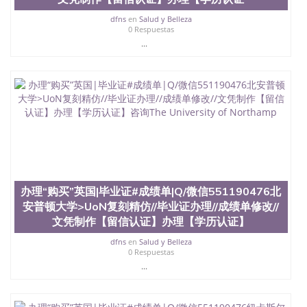
料； 5、等待结果，完成结果书留服直接邮寄给客户
6、客户确认收到结果，付余款。 我们对海外大学及
dfns
en
Salud y Belleza
学院的毕业证成绩单所使用的材料，尺寸大小，防伪
0 Respuestas
结构（包括：水印，阴影底纹，钢印LOGO烫金烫
...
银，LOGO烫金烫银复合重叠。 文字图案浮雕，激光
镭射，紫外荧光，温感，复印防伪）都有原版本文凭
对照。质量得到了广大海外客户群体的认可，同时和
海外学校留学中介， 同时能做到与时俱进，及时掌握
各大院校的（毕业证，成绩单，资格证，学生卡，结
业证，录取通知书，在读证明等相关材料）的版本更
新信息， 能够在时间掌握的海外学历文凭的样版，尺
寸大小，纸张材质，防伪技术等等，并在时间收集到
原版实物，以求达到客户的需求。 我们的优势： 我
们在保证合理定价的同时，坚持较高性价比，通过品
质和效率不断优化，为您倾情诠释什么是高性价比。
办理“购买”英国|毕业证#成绩单|Q/微信551190476北
咨询顾问：Sam q/微信:551190476 Q/微
安普顿大学>UoN复刻精仿//毕业证办理//成绩单修改//
信:551190476办理毕业证成绩单、教育部认证,录取通
文凭制作【留信认证】办理【学历认证】
知书，雅思，留学回国证明.
dfns
en
Salud y Belleza
公司专业制作、办理、仿制、成绩单文凭、改成绩、
0 Respuestas
教育部学历学位认证、毕业证、成绩单、文凭、学历
...
文凭、假文凭假毕业证假学历书制作、假制作、办
理、仿制学位证书、毕业证文凭、文凭毕业证、毕业
证认证、留服认证、使馆认证、使馆证明、使馆留学