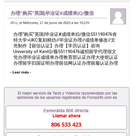
办理“购买”英国|毕业证#成绩单|Q/微信
551190476肯特大学>UKC复刻精仿//毕业
, el Miércoles, 21 de Junio de 2023 a las 10:21h
dfns
证办理//成绩单修改//文凭制作【留信认证】
办理“购买”英国|毕业证#成绩单|Q/微信551190476肯
办理【学历认证】咨询
特大学>UKC复刻精仿//毕业证办理//成绩单修改//文
凭制作【留信认证】办理【学历认证】咨询
University of KentQ/薇551190476诚招留学代理假文
凭办理毕业证成绩单办理教育部认证办理大使馆认证
办理留学归国证明办理留信网认证办理留服认证办理
学历认证办理学生卡办理录取通知书办理学位证书办
- Leer más -
理美国文凭办理澳洲文凭办理英国文凭办理加拿大文
凭办理德国文凭 一、快速办理材料： 1、毕业证+成
绩单+留学回国人员证明+教育部认证,录取通知书，
雅思。（全套留学回国必备证明材料，给父母及亲朋
好友一份完美交代）； 2、雅思、托福，OFFER，在
读证明，学生卡等留学相关材料（申请学校、转学，
甚至是申请工签都可以用到）。 注：上述材料，随时
都可以安排办理，毕业证成绩单，学校，专业，学
位，毕业时间都可以根据客户要求安排。 国内找工作
806 533 423
假的毕业证可以用吗551190476假的毕业证成绩单可
以办学历认证吗551190476要定居国外需要办理什么