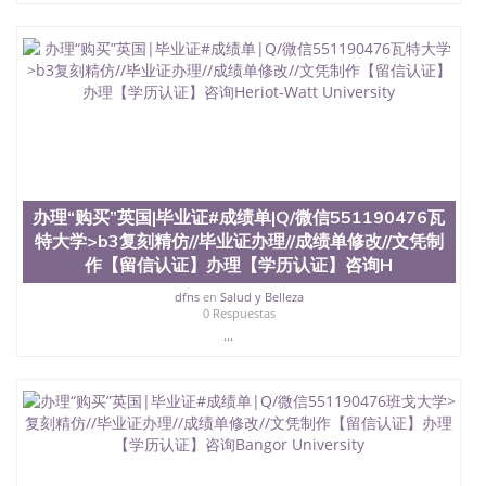
心，占地154公顷。它是一所位于加利福尼亚州的著
名综合性公立大学，它以极高的就业率，全美名列前
茅的毕业薪资，浓厚的多元化学术氛围，杰出的本科
教育质量，被《福克斯》杂志评选为全美50强公立综
合性大学，每年有来自世界各地的成百上千的海外学
生前往求学。 至今，这是一所在世界上享有学术地
位、声誉、实习机会和影响力的高等教育机构，并获
誉为美国本科教育质量的核心代表。其计算机系与会
计系更是在当今美国大学教学排名中表现优异。其毕
业生大多可以在其所处地域的世界硅谷中心得到工作
机会。许多硅谷公司甚至在学生大三和大四的学期提
办理“购买”英国|毕业证#成绩单|Q/微信551190476瓦
供许多相应科系的实习机会。无论是加州大学系统
特大学>b3复刻精仿//毕业证办理//成绩单修改//文凭制
(UC)，还是加州州立大学系统(CSU), 圣何塞州立大学
作【留信认证】办理【学历认证】咨询H
都占据着加州所有大学中的地理位置。 圣何塞州立大
学座落于硅谷(Silicon Valley), 于附近的旧金山-圣何塞
dfns
en
Salud y Belleza
地区为全美的重要科技中心。约有学生三万人，超过
0 Respuestas
134种学士学科和65个硕士学科，并有来自世界60余
...
国的学生来此就读。其有名的科系如计算机科学，电
子工程学，工商管理学，艺术设计，和航空学等，深
受性肯定及好评；而各种大学部和研究所的商学课程
也吸引了众多不同国家的专业人士前来研究与学习。
二、办理流程： 1、收集客户办理信息； 2、客户付
定金下单； 3、公司确认到账转制作点做电子图；
4、电子图做好发给客户确认； 5、电子图确认好转成