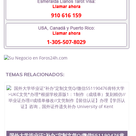
材料551190476入职事业单位/国企假的毕业证会查吗
551190476入职国企/事业单位需要些什么材料
551190476办理假毕业证在国内能用吗, 挂科拿不到毕
910 616 159
业证怎么办, 毕业证丢了怎么办, 没有正常毕业怎么办
理毕业证,没毕业可以办学历认证吗,您是否因为中途
辍学、挂科而没有正常毕业551190476您是否因为递
交材料不齐而被拒之门外551190476您是否因没正常
1-305-507-8029
毕业而导致回国得不到教育部认证在校挂科了不想读
了,成绩不理想毕不了业怎么办551190476找工作没有
文凭怎么办,怎么办理本科/研究生文凭551190476如
何办理本科/硕士毕业证551190476网上买文凭可靠吗
551190476哪里可以买国外文凭551190476国外本科
毕业证怎么办理551190476国外大学文凭可以打工作
TEMAS RELACIONADOS:
吗551190476怎么办理 外假毕业证551190476哪里可
以制作美国毕业证551190476哪里可以办理澳洲毕业
证551190476留学生在哪里可以买假毕业证
551190476哪里可以办理加拿大毕业证551190476申
请学校办理假的毕业证成绩单可以吗551190476哪里
可以办理水印成绩单551190476哪里可以修改成绩单
GPA分数551190476假毕业证能查出来吗551190476
假文凭网上能查到吗551190476 如何拿到国外毕业证
QQ微信551190476办假大学毕业证QQ微信551190476
国外毕业证去哪认证QQ微信551190476找毕业证封皮
QQ微信551190476国外毕业证外壳定制QQ微信
国外大学毕业证“补办”定制文凭Q/微信551190476肯