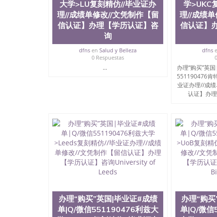
大学>LU复刻精仿//毕业证办
学>UKC
理//成绩单修改//文凭制作【留
理//成绩
信认证】办理【学历认证】咨
信认证】
询
dfns
en
Salud y Belleza
dfns
0 Respuestas
...
办理“购买”英国
551190476
业证办理//成
认证】办理
办理“购买”英国|毕业证#成绩
办理“购买
单|Q/微信551190476利兹大
单|Q/微信