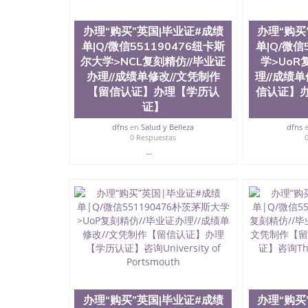
University）圣何塞州立大学成绩单（San Jose Sta
University）圣何塞州立大学成绩单（San Jose S
办理“购买”英国|毕业证#成绩
办理“购买
State University）圣何塞州立大学（San Jose St
University）圣何塞州立大学（ San Jose State Un
单|Q/微信551190476纽卡斯
单|Q/微信
圣何塞州立大学文凭（San Jose State Universit
尔大学>NCL复刻精仿//毕业证
学>UoR
圣何塞州立大学文凭（San Jose State Universit
办理//成绩单修改//文凭制作
理//成绩
塞州立大学学历（San Jose State University）
【留信认证】办理【学历认
信认证】
大学学历（San Jose State University）圣何塞
证】
（San Jose State University）圣何塞州立大学（S
State University）圣何塞州立大学学位证（San J
dfns
en
Salud y Belleza
dfns
State University）圣何塞州立大学学位证（San Jos
0 Respuestas
University）圣何塞州立大学（San Jose State Un
...
何塞州立大学（San Jose State University）圣
立大学学位证（San Jose State University）圣
立大学结业证（San Jose State University）圣
立大学学位证（San Jose State University）圣
立大学学历证书（San Jose State University）
塞州立大学学历证书（San Jose State Unive
读CQU中央昆士兰大学学历 绩单购买学位证书
学历offieUniversityofSouthernQueens
央昆士兰大学学历成绩单购买学位证书/澳洲读
理“购买”英国|毕业证#成绩单|Q/微信5511904
作【留信认证】办理【学历认证】咨询University of
办理“购买”英国|毕业证#成绩
办理“购买