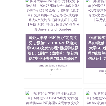
学回国证明QQ微信551190476国外硕士文凭办理QQ
国外文凭质量QQ微信551190476国外本科毕业证
551190476办国外文凭可找工作QQ微信55119
格QQ微信551190476国外编号查询QQ微信5511
查文凭QQ微信551190476网上购买真文凭可信吗
551190476 国外资格证书办理QQ微信551190
微信551190476 圣何塞州立大学（San Jose Sta
称SJSU，是加州历史悠久的大学之一，也是美西
国外大学毕业证“补办”定制文
办理“购买
154公顷。它是一所位于加利福尼亚州的著名综
凭Q/微信551190476邓迪大
单|Q/微信
资，浓厚的多元化学术氛围，杰出的本科教育质
学>UoD文凭*办理*根据学校原
大学>CU
每年有来自世界各地的成百上千的海外学生前往
习机会和影响力的高等教育机构，并获誉为美国
版1：1制作（成绩单）复刻精
理//成绩
今美国大学教学排名中表现优异。其毕业生大多
仿//毕业证办理//成绩单修改//
信认证】
谷公司甚至在学生大三和大四的学期提供许多相应
dfns
en
Salud y Belleza
州立大学系统(CSU), 圣何塞州立大学都占据
0 Respuestas
(Silicon Valley), 于附近的旧金山-圣
dfns
...
科和65个硕士学科，并有来自世界60余国的学
商管理学，艺术设计，和航空学等，深受性肯定
不同国家的专业人士前来研究与学习。 二、办理流
公司确认到账转制作点做电子图； 4、电子图做好
成品做好拍照或者视频确认再付余款； 7、快递
明材料 1、教育部学历学位认证，留服真实存档
站真实存档可查。 3、留信网真实可查认证办理