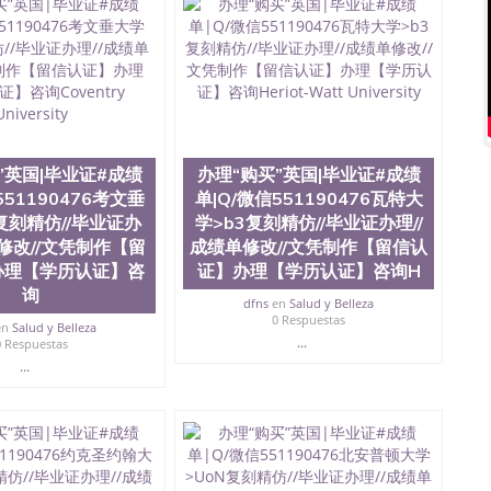
微信551190476 网上买文凭可靠吗QQ微信551190476买
怎么办理QQ微信551190476国外大学文凭真制作QQ微信
0476国外大学有毕业证QQ微信551190476办理国外毕业证价
90476办理国外文凭要交定金吗QQ微信551190476办国外可
QQ微信551190476学士学位证书查询机构QQ微信
476如何办理学历认证QQ微信551190476海外文凭认证办理QQ
te University, 又译为“圣荷西州立大学”）成立于1857年，简
地区的公立大学之一。位于圣何塞市San Jose中心，占地
”英国|毕业证#成绩
办理“购买”英国|毕业证#成绩
合性公立大学，它以极高的就业率，全美名列前茅的毕业薪
551190476考文垂
单|Q/微信551190476瓦特大
量，被《福克斯》杂志评选为全美50强公立综合性大学，
复刻精仿//毕业证办
学>b3复刻精仿//毕业证办理//
求学。 至今，这是一所在世界上享有学术地位、声誉、实
本科教育质量的核心代表。其计算机系与会计系更是在当
单修改//文凭制作【留
成绩单修改//文凭制作【留信认
可以在其所处地域的世界硅谷中心得到工作机会。许多硅
办理【学历认证】咨
证】办理【学历认证】咨询H
科系的实习机会。无论是加州大学系统(UC)，还是加州
询
dfns
en
Salud y Belleza
着加州所有大学中的地理位置。 圣何塞州立大学座落于硅谷
0 Respuestas
何塞地区为全美的重要科技中心。约有学生三万人，超过134种学士学
en
Salud y Belleza
...
0 Respuestas
生来此就读。其有名的科系如计算机科学，电子工程学，工
...
及好评；而各种大学部和研究所的商学课程也吸引了众多
程： 1、收集客户办理信息； 2、客户付定金下单； 3、
发给客户确认； 5、电子图确认好转成品部做成品； 6、
给客户（国内顺丰，国外DHL）。 三、真实网上可查的证
可查，存档。 2、留学回国人员证明（使馆认证），使馆网
，存档可查，终身受用。 四、办理流程农业科学院、艺术