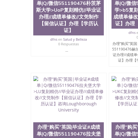
单|Q/微信551190476朴茨茅
单|Q/微信
斯大学>UoP复刻精仿//毕业证
学>b5复刻
办理//成绩单修改//文凭制作
成绩单修改
【留信认证】办理【学历认
证】办理
证】
dfns
dfns
en
Salud y Belleza
办理“购买”英国
0 Respuestas
551190476
...
证办理//成绩
证】办理【学
办理“购买”英国|毕业证#成绩
办理“购买
单|Q/微信551190476拉夫堡
单|Q/微信