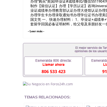
办理“购买”英国|毕业证#成绩单|Q/微信551190
制作【留信认证】办理【学历认证】咨询University
业证成绩单办理教育部认证办理大使馆认证办理
办理学生卡办理录取通知书办理学位证书办理美
国文凭 一、快速办理材料： 1、毕业证+成绩单
套留学回国必备证明材料，给父母及亲朋好友一份
卡等留学相关材料（申请学校、转学，甚至是申
- Leer más -
理，毕业证成绩单，学校，专业，学位，毕业时
用吗551190476假的毕业证成绩单可以办学历认证吗
职事业单位/国企假的毕业证会查吗551190476
在国内能用吗, 挂科拿不到毕业证怎么办, 毕业
历认证吗,您是否因为中途辍学、挂科而没有正常毕
551190476您是否因没正常毕业而导致回国
么办551190476找工作没有文凭怎么办,怎么办理
551190476网上买文凭可靠吗551190476哪
551190476国外大学文凭可以打工作吗551190
806 533 423
91
551190476哪里可以办理澳洲毕业证5511904
大毕业证551190476申请学校办理假的毕业证成绩单
哪里可以修改成绩单GPA分数551190476假毕业证能
何拿到国外毕业证QQ微信551190476办假大学毕
551190476找毕业证封皮QQ微信551190476
TEMAS RELACIONADOS:
微信551190476快速拿到国外文凭QQ微信5511
证QQ微信551190476泰国文凭办理QQ微信5511
QQ微信551190476外国文凭在中国有用吗QQ微信5