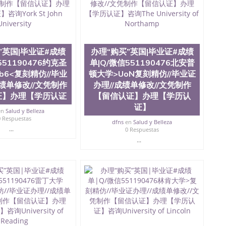
学院、教育学院、工程学院、健康与人类发展学院、信息
院等。学校的教育学院排名在全美前十名，工学院排名在
供本科、硕士及博士学位。学校的专业课程包括：会计
学、护理、文学、音乐、生物学、统计学、美术、电子工
工程、生物工程、建筑设计、工商管理、材料科学、机械
、社会科学、心理学、戏剧、市场营销、机械工程、计算
”英国|毕业证#成绩
办理“购买”英国|毕业证#成绩
1、客户提供相关材料，确定客户办理信息，给出操作方
551190476约克圣
单|Q/微信551190476北安普
服注册申请账号，付定金； 4、预约递交时间，公司人员陪
b6<复刻精仿//毕业
顿大学>UoN复刻精仿//毕业证
，完成结果书留服直接邮寄给客户 6、客户确认收到结果，
成绩单修改//文凭制作
办理//成绩单修改//文凭制作
单所使用的材料，尺寸大小，防伪结构（包括：水印，阴影
证】办理【学历认证
【留信认证】办理【学历认
合重叠。 文字图案浮雕，激光镭射，紫外荧光，温感，复印
证】
外客户群体的认可，同时和海外学校留学中介， 同时能做
en
Salud y Belleza
绩单，资格证，学生卡，结业证，录取通知书，在读证明
0 Respuestas
dfns
en
Salud y Belleza
握的海外学历文凭的样版，尺寸大小，纸张材质，防伪技术
...
0 Respuestas
需求。 我们的优势： 我们在保证合理定价的同时，坚持
...
释什么是高性价比。 咨询顾问：Sam q/微
理毕业证成绩单、教育部认证,录取通知书，雅思，留学回国证明.
绩、教育部学历学位认证、毕业证、成绩单、文凭、学历
办理、仿制学位证书、毕业证文凭、文凭毕业证、毕业证
学回国人员证明、留学生认证、学历认证、文凭认证学位
文凭学历、美国文凭学历、澳洲文凭学历、加拿大文凭学
0476 圣何塞州立大学毕业证（San Jose State
ate University）圣何塞州立大学毕业证（San Jose State