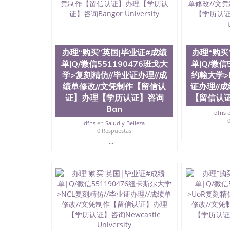
与建筑学院、商学院、交流学院、地球及物质科
工程与科学学院、人文学院、护理学院、科学学
前十五名，且继续攀升中。纽约大学为学生们提
学、MBA、财务、教育、建筑工程、经济、医
程、天文学、农业、环境污染控制、历史、电气
工程、航天工程、土木工程、数学、化学、英语
办理“购买”英国|毕业证#成绩
办理“购买
机科学、物理学、人工智能、商科、金融专业 
单|Q/微信551190476班戈大
单|Q/微信
案； 2、补充毕业证成绩单等相关材料； 3、留
学>复刻精仿//毕业证办理//成
约翰大学>
同客户本人一起去留服递交材料； 5、等待结果
绩单修改//文凭制作【留信认
证办理//
付余款。 我们对海外大学及学院的毕业证成绩
证】办理【学历认证】咨询
【留信认
底纹，钢印LOGO烫金烫银，LOGO烫金烫银复
Ban
防伪）都有原版本文凭对照。质量得到了广大海
dfns
到与时俱进，及时掌握各大院校的（毕业证，成
dfns
en
Salud y Belleza
等相关材料）的版本更新信息， 能够在时间掌
0 Respuestas
等等，并在时间收集到原版实物，以求达到客户的
...
较高性价比，通过品质和效率不断优化，为您倾情诠
信:551190476 Q/微信:551190476办
公司专业制作、办理、仿制、成绩单文凭、改成
文凭、假文凭假毕业证假学历书制作、假制作、
认证、留服认证、使馆认证、使馆证明、使馆留
认证、留学生学历认证、留学生学位认证、英国
历、新西兰学历认证等q:551190476 微信：55119
University）圣何塞州立大学毕业证（San Jose St