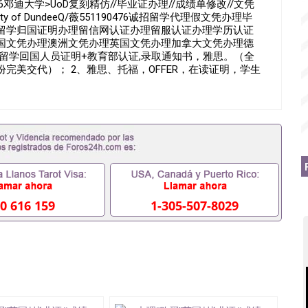
476邓迪大学>UoD复刻精仿//毕业证办理//成绩单修改//文凭
 of DundeeQ/薇551190476诚招留学代理假文凭办理毕
留学归国证明办理留信网认证办理留服认证办理学历认证
国文凭办理澳洲文凭办理英国文凭办理加拿大文凭办理德
+留学回国人员证明+教育部认证,录取通知书，雅思。（全
完美交代）； 2、雅思、托福，OFFER，在读证明，学生
请工签都可以用到）。 注：上述材料，随时都可以安排办
间都可以根据客户要求安排。 国内找工作假的毕业证可以
551190476要定居国外需要办理什么材料551190476入
入职国企/事业单位需要些什么材料551190476办理假毕业证
证丢了怎么办, 没有正常毕业怎么办理毕业证,没毕业可以办学
业551190476您是否因为递交材料不齐而被拒之门外
得不到教育部认证在校挂科了不想读了,成绩不理想毕不了业怎
本科/研究生文凭551190476如何办理本科/硕士毕业证
里可以买国外文凭551190476国外本科毕业证怎么办理
476怎么办理 外假毕业证551190476哪里可以制作美国毕业证
0 616 159
1-305-507-8029
76留学生在哪里可以买假毕业证551190476哪里可以办理加拿
可以吗551190476哪里可以办理水印成绩单551190476
查出来吗551190476假文凭网上能查到吗551190476 如
业证QQ微信551190476国外毕业证去哪认证QQ微信
国外毕业证外壳定制QQ微信551190476快速代办国外毕业证QQ
90476国外留学文凭认证QQ微信551190476国外文凭回国认
90476法国留学回国证明QQ微信551190476 国外烫金照片
51190476德国留学回国证明QQ微信551190476爱尔兰留