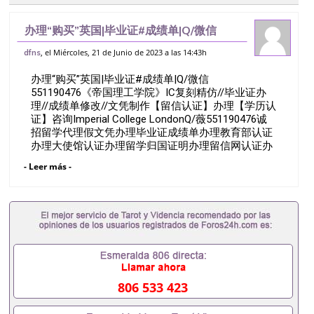
办理“购买”英国|毕业证#成绩单|Q/微信
551190476《帝国理工学院》IC复刻精仿//
, el Miércoles, 21 de Junio de 2023 a las 14:43h
dfns
毕业证办理//成绩单修改//文凭制作【留信认
办理“购买”英国|毕业证#成绩单|Q/微信
证】办理【学历认证】
551190476《帝国理工学院》IC复刻精仿//毕业证办
理//成绩单修改//文凭制作【留信认证】办理【学历认
证】咨询Imperial College LondonQ/薇551190476诚
招留学代理假文凭办理毕业证成绩单办理教育部认证
办理大使馆认证办理留学归国证明办理留信网认证办
理留服认证办理学历认证办理学生卡办理录取通知书
- Leer más -
办理学位证书办理美国文凭办理澳洲文凭办理英国文
凭办理加拿大文凭办理德国文凭 一、快速办理材料：
1、毕业证+成绩单+留学回国人员证明+教育部认证,
录取通知书，雅思。（全套留学回国必备证明材料，
给父母及亲朋好友一份完美交代）； 2、雅思、托
福，OFFER，在读证明，学生卡等留学相关材料（申
请学校、转学，甚至是申请工签都可以用到）。 注：
上述材料，随时都可以安排办理，毕业证成绩单，学
校，专业，学位，毕业时间都可以根据客户要求安
806 533 423
排。 国内找工作假的毕业证可以用吗551190476假的
毕业证成绩单可以办学历认证吗551190476要定居国