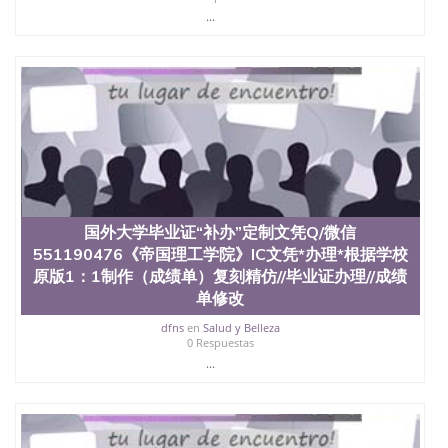
西地区的公立大学之一。位于圣何塞市San Jose中
...
心，占地154公顷。它是一所位于加利福尼亚州的著
名综合性公立大学，它以极高的就业率，全美名列前
茅的毕业薪资，浓厚的多元化学术氛围，杰出的本科
教育质量，被《福克斯》杂志评选为全美50强公立综
合性大学，每年有来自世界各地的成百上千的海外学
生前往求学。 至今，这是一所在世界上享有学术地
位、声誉、实习机会和影响力的高等教育机构，并获
誉为美国本科教育质量的核心代表。其计算机系与会
计系更是在当今美国大学教学排名中表现优异。其毕
业生大多可以在其所处地域的世界硅谷中心得到工作
机会。许多硅谷公司甚至在学生大三和大四的学期提
国外大学毕业证“补办”定制文凭Q/微信
供许多相应科系的实习机会。无论是加州大学系统
(UC)，还是加州州立大学系统(CSU), 圣何塞州立大学
551190476《帝国理工学院》IC文凭*办理*根据学校
都占据着加州所有大学中的地理位置。 圣何塞州立大
原版1：1制作（成绩单）复刻精仿//毕业证办理//成绩
学座落于硅谷(Silicon Valley), 于附近的旧金山-圣何塞
单修改
地区为全美的重要科技中心。约有学生三万人，超过
134种学士学科和65个硕士学科，并有来自世界60余
dfns
en
Salud y Belleza
0 Respuestas
国的学生来此就读。其有名的科系如计算机科学，电
...
子工程学，工商管理学，艺术设计，和航空学等，深
受性肯定及好评；而各种大学部和研究所的商学课程
也吸引了众多不同国家的专业人士前来研究与学习。
二、办理流程： 1、收集客户办理信息； 2、客户付
定金下单； 3、公司确认到账转制作点做电子图；