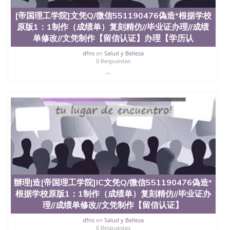
证外壳定制QQ微信551190476快速代办国外毕业证
[帝国理工学院]文凭Q/微信551190476偽造*根据学校
QQ微信551190476快速拿到国外文凭QQ微信
原版1：1制作（成绩单）复刻精仿//毕业证办理//成绩
551190476国外留学文凭认证QQ微信551190476国外
文凭回国认证QQ微信551190476泰国文凭办理QQ微
单修改//文凭制作【留信认证】办理【学历认
信551190476法国留学回国证明QQ微信551190476 国
dfns
en
Salud y Belleza
外烫金照片QQ微信551190476外国文凭在中国有用吗
0 Respuestas
QQ微信551190476德国留学回国证明QQ微信
...
551190476爱尔兰留学回国证明QQ微信551190476国
外硕士文凭办理QQ微信551190476 网上买文凭可靠
吗QQ微信551190476买国外文凭质量QQ微信
551190476国外本科毕业证怎么办理QQ微信
551190476国外大学文凭真制作QQ微信551190476办
国外文凭可找工作QQ微信551190476国外大学有毕业
证QQ微信551190476办理国外毕业证价格QQ微信
551190476国外编号查询QQ微信551190476办理国外
文凭要交定金吗QQ微信551190476办国外可查文凭
QQ微信551190476网上购买真文凭可信吗QQ微信
551190476学士学位证书查询机构QQ微信551190476
辦理|造[帝国理工学院]IC文凭Q/微信551190476偽造*
国外资格证书办理QQ微信551190476如何办理学历认
根据学校原版1：1制作（成绩单）复刻精仿//毕业证办
证QQ微信551190476海外文凭认证办理QQ微信
551190476 圣何塞州立大学（San Jose State
理//成绩单修改//文凭制作【留信认证】
University, 又译为“圣荷西州立大学”）成立于1857
dfns
en
Salud y Belleza
年，简称SJSU，是加州历史悠久的大学之一，也是美
0 Respuestas