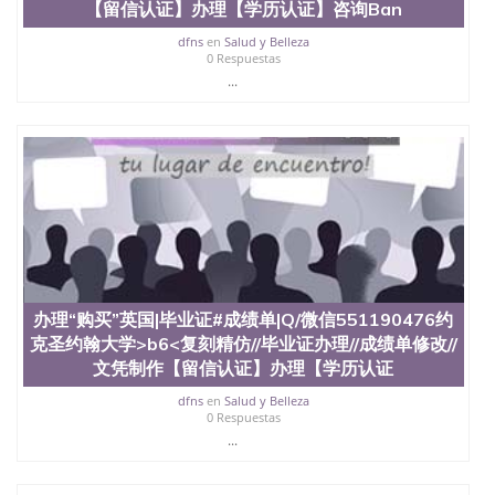
买澳洲大学毕业证成绩单假文凭学历
【留信认证】办理【学历认证】咨询Ban
offieUniversityofSouthernQueensland 澳洲读书未毕
dfns
en
Salud y Belleza
业找人做文凭学位qq微信551190476澳洲读CQU中央
0 Respuestas
昆士兰大学学历成绩单购买学位证书/澳洲读本科硕
...
士做文凭/购买澳洲大学毕业证成绩单假文凭学历办
理“购买”英国|毕业证#成绩单|Q/微信551190476《帝
国理工学院》IC复刻精仿//毕业证办理//成绩单修改//
文凭制作【留信认证】办理【学历认证】咨询
Imperial College London
办理“购买”英国|毕业证#成绩单|Q/微信551190476约
克圣约翰大学>b6<复刻精仿//毕业证办理//成绩单修改//
文凭制作【留信认证】办理【学历认证
dfns
en
Salud y Belleza
0 Respuestas
...