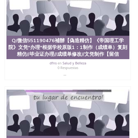
4、电子图做好发给客户确认； 5、电子图确认好转成
品部做成品； 6、成品做好拍照或者视频确认再付余
款； 7、快递给客户（国内顺丰，国外DHL）。 三、
真实网上可查的证明材料 1、教育部学历学位认证，
留服真实存档可查，存档。 2、留学回国人员证明
（使馆认证），使馆网站真实存档可查。 3、留信网
真实可查认证办理，存档可查，终身受用。 四、办理
Q/微信551190476補辦【偽造精仿】《帝国理工学
流程农业科学院、艺术与建筑学院、商学院、交流学
院》文凭*办理*根据学校原版1：1制作（成绩单）复刻
院、地球及物质科学院、教育学院、工程学院、健康
精仿//毕业证办理//成绩单修改//文凭制作【留信
与人类发展学院、信息工程与科学学院、人文学院、
护理学院、科学学院等。学校的教育学院排名在全美
dfns
en
Salud y Belleza
0 Respuestas
前十名，工学院排名在前十五名，且继续攀升中。纽
约大学为学生们提供本科、硕士及博士学位。学校的
...
专业课程包括：会计学、MBA、财务、教育、建筑工
程、经济、医学、护理、文学、音乐、生物学、统计
学、美术、电子工程、天文学、农业、环境污染控
制、历史、电气工程、生物工程、建筑设计、工商管
理、材料科学、机械工程、航天工程、土木工程、数
学、化学、英语、社会科学、心理学、戏剧、市场营
销、机械工程、计算机科学、物理学、人工智能、商
科、金融专业 1、客户提供相关材料，确定客户办理
信息，给出操作方案； 2、补充毕业证成绩单等相关
材料； 3、留服注册申请账号，付定金； 4、预约递