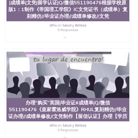
交时间，公司人员陪同客户本人一起去留服递交材
|成绩单|文凭|留学认证|Q/微信551190476根据学校原
料； 5、等待结果，完成结果书留服直接邮寄给客户
版1：1制作《帝国理工学院》IC文凭证书（成绩单）复
6、客户确认收到结果，付余款。 我们对海外大学及
刻精仿//毕业证办理//成绩单修改//文凭
学院的毕业证成绩单所使用的材料，尺寸大小，防伪
结构（包括：水印，阴影底纹，钢印LOGO烫金烫
dfns
en
Salud y Belleza
银，LOGO烫金烫银复合重叠。 文字图案浮雕，激光
0 Respuestas
镭射，紫外荧光，温感，复印防伪）都有原版本文凭
...
对照。质量得到了广大海外客户群体的认可，同时和
海外学校留学中介， 同时能做到与时俱进，及时掌握
各大院校的（毕业证，成绩单，资格证，学生卡，结
业证，录取通知书，在读证明等相关材料）的版本更
新信息， 能够在时间掌握的海外学历文凭的样版，尺
寸大小，纸张材质，防伪技术等等，并在时间收集到
原版实物，以求达到客户的需求。 我们的优势： 我
们在保证合理定价的同时，坚持较高性价比，通过品
质和效率不断优化，为您倾情诠释什么是高性价比。
咨询顾问：Sam q/微信:551190476 Q/微
信:551190476办理毕业证成绩单、教育部认证,录取通
办理“购买”英国|毕业证#成绩单|Q/微信
知书，雅思，留学回国证明.
551190476《皇家霍洛威学院》RHUL复刻精仿//毕业
证办理//成绩单修改//文凭制作【留信认证】办理【学历
公司专业制作、办理、仿制、成绩单文凭、改成绩、
教育部学历学位认证、毕业证、成绩单、文凭、学历
dfns
en
Salud y Belleza
文凭、假文凭假毕业证假学历书制作、假制作、办
0 Respuestas
理、仿制学位证书、毕业证文凭、文凭毕业证、毕业
...