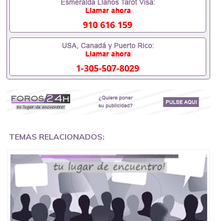
外需要办理什么材料551190476入职事业单位/国企假
的毕业证会查吗551190476入职国企/事业单位需要些
什么材料551190476办理假毕业证在国内能用吗, 挂科
910 616 159
拿不到毕业证怎么办, 毕业证丢了怎么办, 没有正常毕
业怎么办理毕业证,没毕业可以办学历认证吗,您是否
因为中途辍学、挂科而没有正常毕业551190476您是
否因为递交材料不齐而被拒之门外551190476您是否
1-305-507-8029
因没正常毕业而导致回国得不到教育部认证在校挂科
了不想读了,成绩不理想毕不了业怎么办551190476找
工作没有文凭怎么办,怎么办理本科/研究生文凭
551190476如何办理本科/硕士毕业证551190476网上
买文凭可靠吗551190476哪里可以买国外文凭
551190476国外本科毕业证怎么办理551190476国外
大学文凭可以打工作吗551190476怎么办理 外假毕业
证551190476哪里可以制作美国毕业证551190476哪
TEMAS RELACIONADOS:
里可以办理澳洲毕业证551190476留学生在哪里可以
买假毕业证551190476哪里可以办理加拿大毕业证
551190476申请学校办理假的毕业证成绩单可以吗
551190476哪里可以办理水印成绩单551190476哪里
可以修改成绩单GPA分数551190476假毕业证能查出
来吗551190476假文凭网上能查到吗551190476 如何
拿到国外毕业证QQ微信551190476办假大学毕业证
QQ微信551190476国外毕业证去哪认证QQ微信
551190476找毕业证封皮QQ微信551190476国外毕业