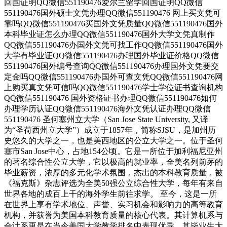
回国证明QQ微信551190476爱尔兰留学回国证明QQ微信
551190476国外硕士文凭办理QQ微信551190476 网上买文凭可
靠吗QQ微信551190476买国外文凭质量QQ微信551190476国外
本科毕业证怎么办理QQ微信551190476国外大学文凭真制作
QQ微信551190476办国外文凭可找工作QQ微信551190476国外
大学有毕业证QQ微信551190476办理国外毕业证价格QQ微信
551190476国外编号查询QQ微信551190476办理国外文凭要交
定金吗QQ微信551190476办国外可查文凭QQ微信551190476网
上购买真文凭可信吗QQ微信551190476学士学位证书查询机构
QQ微信551190476 国外资格证书办理QQ微信551190476如何
办理学历认证QQ微信551190476海外文凭认证办理QQ微信
551190476 圣何塞州立大学（San Jose State University, 又译
为“圣荷西州立大学”）成立于1857年，简称SJSU，是加州历
史悠久的大学之一，也是美西地区的公立大学之一。位于圣何
塞市San Jose中心，占地154公顷。它是一所位于加利福尼亚州
的著名综合性公立大学，它以极高的就业率，全美名列前茅的
毕业薪资，浓厚的多元化学术氛围，杰出的本科教育质量，被
《福克斯》杂志评选为全美50强公立综合性大学，每年有来自
世界各地的成百上千的海外学生前往求学。 至今，这是一所
在世界上享有学术地位、声誉、实习机会和影响力的高等教育
机构，并获誉为美国本科教育质量的核心代表。其计算机系与
会计系更是在当今美国大学教学排名中表现优异。其毕业生大