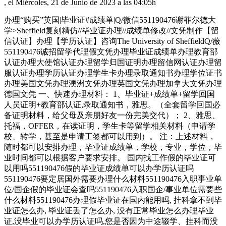
, el Miércoles, 21 de Junio de 2023 a las 04:05h
办理“购买”英国|毕业证#成绩单|Q/微信551190476谢菲尔德大
学>Sheffield复刻精仿//毕业证办理//成绩单修改//文凭制作【留
信认证】办理【学历认证】咨询The University of SheffieldQ/薇
551190476诚招留学代理假文凭办理毕业证成绩单办理教育部
认证办理大使馆认证办理留学归国证明办理留信网认证办理留
服认证办理学历认证办理学生卡办理录取通知书办理学位证书
办理美国文凭办理澳洲文凭办理英国文凭办理加拿大文凭办理
德国文凭 一、快速办理材料： 1、毕业证+成绩单+留学回国
人员证明+教育部认证,录取通知书，雅思。（全套留学回国必
备证明材料，给父母及亲朋好友一份完美交代）； 2、雅思、
托福，OFFER，在读证明，学生卡等留学相关材料（申请学
校、转学，甚至是申请工签都可以用到）。 注：上述材料，
随时都可以安排办理，毕业证成绩单，学校，专业，学位，毕
业时间都可以根据客户要求安排。 国内找工作假的毕业证可
以用吗551190476假的毕业证成绩单可以办学历认证吗
551190476要定居国外需要办理什么材料551190476入职事业单
位/国企假的毕业证会查吗551190476入职国企/事业单位需要些
什么材料551190476办理假毕业证在国内能用吗, 挂科拿不到毕
业证怎么办, 毕业证丢了怎么办, 没有正常毕业怎么办理毕业
证,没毕业可以办学历认证吗,您是否因为中途辍学、挂科而没