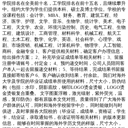
学院排名在全美前十名，工学院排名在前十五名，且继续攀升
中。纽约大学为学生们提供本科、硕士及博士学位。学校的专
业课程包括：会计学、MBA、财务、教育、建筑工程、经
济、医学、护理、文学、音乐、生物学、统计学、美术、电子
工程、天文学、农业、环境污染控制、历史、电气工程、生物
工程、建筑设计、工商管理、材料科学、机械工程、航天工
程、土木工程、数学、化学、英语、社会科学、心理学、戏
剧、市场营销、机械工程、计算机科学、物理学、人工智能、
商科、金融专业 1、客户提供相关材料，确定客户办理信息，
给出操作方案； 2、补充毕业证成绩单等相关材料； 3、留服
注册申请账号，付定金； 4、预约递交时间，公司人员陪同客
户本人一起去留服递交材料； 5、等待结果，完成结果书留服
直接邮寄给客户 6、客户确认收到结果，付余款。 我们对海外
大学及学院的毕业证成绩单所使用的材料，尺寸大小，防伪结
构（包括：水印，阴影底纹，钢印LOGO烫金烫银，LOGO烫
金烫银复合重叠。 文字图案浮雕，激光镭射，紫外荧光，温
感，复印防伪）都有原版本文凭对照。质量得到了广大海外客
户群体的认可，同时和海外学校留学中介， 同时能做到与时
俱进，及时掌握各大院校的（毕业证，成绩单，资格证，学生
卡，结业证，录取通知书，在读证明等相关材料）的版本更新
信息， 能够在时间掌握的海外学历文凭的样版，尺寸大小，