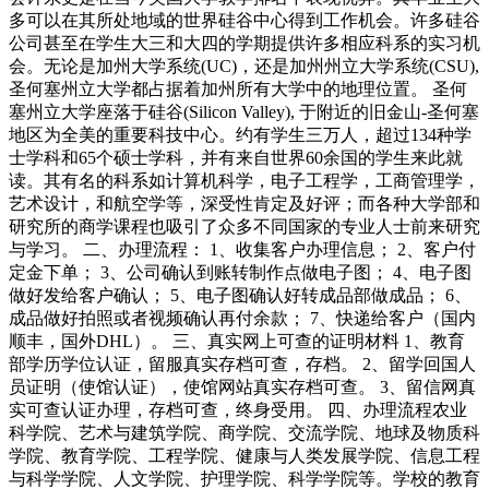
多可以在其所处地域的世界硅谷中心得到工作机会。许多硅谷
公司甚至在学生大三和大四的学期提供许多相应科系的实习机
会。无论是加州大学系统(UC)，还是加州州立大学系统(CSU),
圣何塞州立大学都占据着加州所有大学中的地理位置。 圣何
塞州立大学座落于硅谷(Silicon Valley), 于附近的旧金山-圣何塞
地区为全美的重要科技中心。约有学生三万人，超过134种学
士学科和65个硕士学科，并有来自世界60余国的学生来此就
读。其有名的科系如计算机科学，电子工程学，工商管理学，
艺术设计，和航空学等，深受性肯定及好评；而各种大学部和
研究所的商学课程也吸引了众多不同国家的专业人士前来研究
与学习。 二、办理流程： 1、收集客户办理信息； 2、客户付
定金下单； 3、公司确认到账转制作点做电子图； 4、电子图
做好发给客户确认； 5、电子图确认好转成品部做成品； 6、
成品做好拍照或者视频确认再付余款； 7、快递给客户（国内
顺丰，国外DHL）。 三、真实网上可查的证明材料 1、教育
部学历学位认证，留服真实存档可查，存档。 2、留学回国人
员证明（使馆认证），使馆网站真实存档可查。 3、留信网真
实可查认证办理，存档可查，终身受用。 四、办理流程农业
科学院、艺术与建筑学院、商学院、交流学院、地球及物质科
学院、教育学院、工程学院、健康与人类发展学院、信息工程
与科学学院、人文学院、护理学院、科学学院等。学校的教育