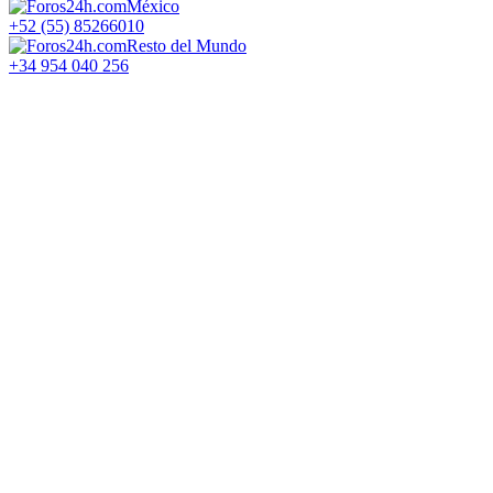
México
+52 (55) 85266010
Resto del Mundo
+34 954 040 256