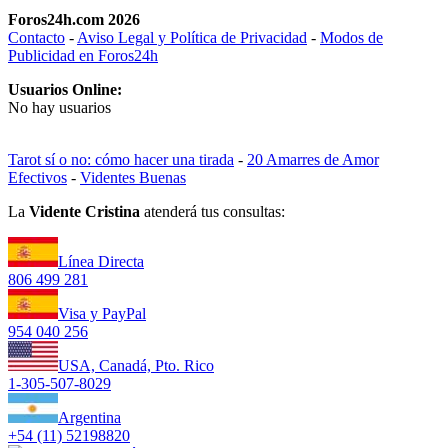
Foros24h.com 2026
Contacto
-
Aviso Legal y Política de Privacidad
-
Modos de
Publicidad en Foros24h
Usuarios Online:
No hay usuarios
Tarot sí o no: cómo hacer una tirada
-
20 Amarres de Amor
Efectivos
-
Videntes Buenas
La
Vidente Cristina
atenderá tus consultas:
Línea Directa
806 499 281
Visa y PayPal
954 040 256
USA, Canadá, Pto. Rico
1-305-507-8029
Argentina
+54 (11) 52198820