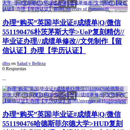
办理“购买”英国|毕业证#成绩单|Q/微信
551190476朴茨茅斯大学>UoP复刻精仿//
毕业证办理//成绩单修改//文凭制作【留
信认证】办理【学历认证】
dfns
en
Salud y Belleza
0 Respuestas
...
办理“购买”英国|毕业证#成绩单|Q/微信
551190476哈德斯菲尔德大学>HUD复刻