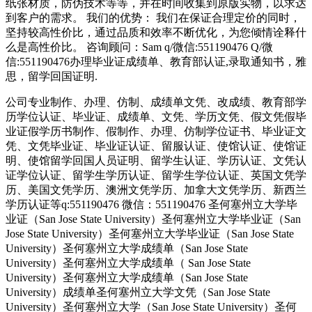
纸张材质，防伪技术等等，并在时间收集到原版实物，以求达
到客户的需求。 我们的优势： 我们在保证合理定价的同时，
坚持较高性价比，通过品质和效率不断优化，为您倾情诠释什
么是高性价比。 咨询顾问：Sam q/微信:551190476 Q/微
信:551190476办理毕业证成绩单、教育部认证,录取通知书，雅
思，留学回国证明.
公司专业制作、办理、仿制、成绩单文凭、改成绩、教育部学
历学位认证、毕业证、成绩单、文凭、学历文凭、假文凭假毕
业证假学历书制作、假制作、办理、仿制学位证书、毕业证文
凭、文凭毕业证、毕业证认证、留服认证、使馆认证、使馆证
明、使馆留学回国人员证明、留学生认证、学历认证、文凭认
证学位认证、留学生学历认证、留学生学位认证、英国文凭学
历、美国文凭学历、澳洲文凭学历、加拿大文凭学历、新西兰
学历认证等q:551190476 微信：551190476 圣何塞州立大学毕
业证（San Jose State University）圣何塞州立大学毕业证（San
Jose State University）圣何塞州立大学毕业证（San Jose State
University）圣何塞州立大学成绩单（San Jose State
University）圣何塞州立大学成绩单（ San Jose State
University）圣何塞州立大学成绩单（San Jose State
University）成绩单圣何塞州立大学文凭（San Jose State
University）圣何塞州立大学（San Jose State University）圣何