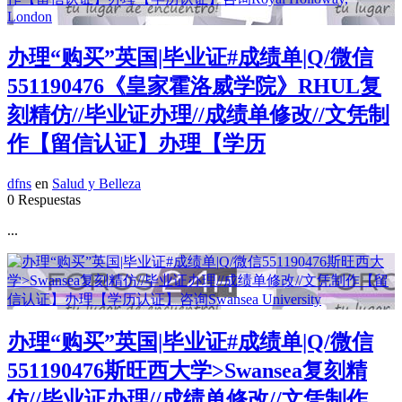
办理“购买”英国|毕业证#成绩单|Q/微信
551190476《皇家霍洛威学院》RHUL复
刻精仿//毕业证办理//成绩单修改//文凭制
作【留信认证】办理【学历
dfns
en
Salud y Belleza
0 Respuestas
...
办理“购买”英国|毕业证#成绩单|Q/微信
551190476斯旺西大学>Swansea复刻精
仿//毕业证办理//成绩单修改//文凭制作