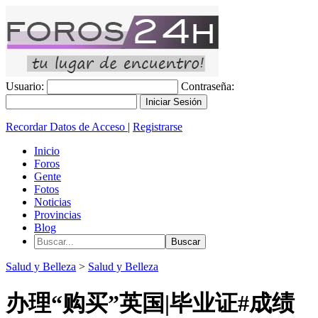
Usuario:
Contraseña:
Recordar Datos de Acceso
|
Registrarse
Inicio
Foros
Gente
Fotos
Noticias
Provincias
Blog
Salud y Belleza
>
Salud y Belleza
办理“购买”英国|毕业证#成绩