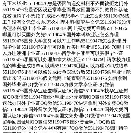
有正常毕业551190476您是否因为递交材料不齐而被拒之门外
551190476您是否因没正常毕业而导致回国得不到教育部认证
在校挂科了不想读了,成绩不理想毕不了业怎么办551190476找
工作没有文凭怎么办,怎么办理本科/研究生文凭551190476如何
办理本科/硕士毕业证551190476网上买文凭可靠吗551190476
哪里可以买国外文凭551190476国外本科毕业证怎么办理
551190476国外大学文凭可以打工作吗551190476怎么办理 外
假毕业证551190476哪里可以制作美国毕业证551190476哪里可
以办理澳洲毕业证551190476留学生在哪里可以买假毕业证
551190476哪里可以办理加拿大毕业证551190476申请学校办理
假的毕业证成绩单可以吗551190476哪里可以办理水印成绩单
551190476哪里可以修改成绩单GPA分数551190476假毕业证能
查出来吗551190476假文凭网上能查到吗551190476 如何拿到
国外毕业证QQ微信551190476办假大学毕业证QQ微信
551190476国外毕业证去哪认证QQ微信551190476找毕业证封
皮QQ微信551190476国外毕业证外壳定制QQ微信551190476快
速代办国外毕业证QQ微信551190476快速拿到国外文凭QQ微
信551190476国外留学文凭认证QQ微信551190476国外文凭回
国认证QQ微信551190476泰国文凭办理QQ微信551190476法国
留学回国证明QQ微信551190476 国外烫金照片QQ微信
551190476外国文凭在中国有用吗QQ微信551190476德国留学