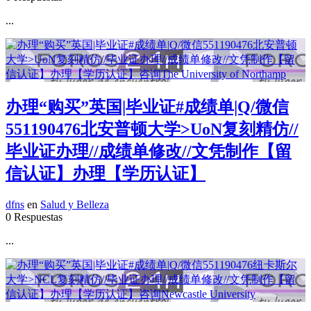
...
办理“购买”英国|毕业证#成绩单|Q/微信
551190476北安普顿大学>UoN复刻精仿//
毕业证办理//成绩单修改//文凭制作【留
信认证】办理【学历认证】
dfns
en
Salud y Belleza
0 Respuestas
...