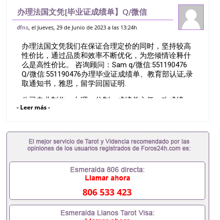
办理法国文凭[毕业证成绩单】Q/微信
551190476办理巴黎第六大学》毕业证》
, el Jueves, 29 de Junio de 2023 a las 13:24h
dfns
成绩单》文凭》学位证||&专业解决国外退
办理法国文凭我们在保证合理定价的同时，坚持较高
学/未顺利毕业/成绩不理想/留信认证
性价比，通过品质和效率不断优化，为您倾情诠释什
么是高性价比。 咨询顾问：Sam q/微信:551190476
Q/微信:551190476办理毕业证成绩单、教育部认证,录
取通知书，雅思，留学回国证明.
公司专业制作、办理、仿制、成绩单文凭、改成绩、
- Leer más -
教育部学历学位认证、毕业证、成绩单、文凭、学历
文凭、假文凭假毕业证假学历书制作、假制作、办
理、仿制学位证书、毕业证文凭、文凭毕业证、毕业
证认证、留服认证、使馆认证、使馆证明、使馆留学
回国人员证明、留学生认证、学历认证、文凭认证学
位认证、留学生学历认证、留学生学位认证、英国文
凭学历、美国文凭学历、澳洲文凭学历、加拿大文凭
学历、新西兰学历认证等q:551190476 微信：
551190476 圣何塞州立大学毕业证（San Jose State
806 533 423
University）圣何塞州立大学毕业证（San Jose State
University）圣何塞州立大学毕业证（San Jose State
University）圣何塞州立大学成绩单（San Jose State