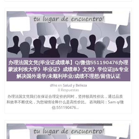
办理法国文凭[毕业证成绩单】Q/微信551190476办理
蒙波利埃大学》毕业证》成绩单》文凭》学位证||&专业
解决国外退学/未顺利毕业/成绩不理想/留信认证
dfns
en
Salud y Belleza
0 Respuestas
办理法国文凭我们在保证合理定价的同时，坚持较高性价比，通过品质
和效率不断优化，为您倾情诠释什么是高性价比。 咨询顾问：Sam q/微
信:551190476...