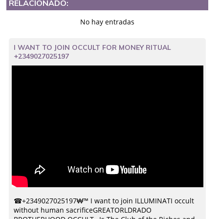
RELACIONADO:
No hay entradas
I WANT TO JOIN OCCULT FOR MONEY RITUAL
+2349027025197
☎+2349027025197₩™ I want to join ILLUMINATI occult
without human sacrificeGREATORLDRADO