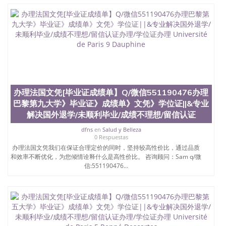
University）圣何塞州立大学学位证（San Jose State
University）圣何塞州立大学结业证（San Jose State
University）圣何塞州立大学结业证（San Jose State
University）圣何塞州立大学结业证（San Jose State
University）圣何塞州立大学学位证（San Jose State
University）圣何塞州立大学学位证（San Jose State
University）圣何塞州立大学学历证书（San Jose
State University）圣何塞州立大学学历证书（San
Jose State University）圣何塞州立大学学历证书
办理法国文凭[毕业证成绩单】Q/微信551190476办理
（San Jose State University）澳洲读书未毕业找人做
巴黎第九大学》毕业证》成绩单》文凭》学位证||&专业
文凭学位qq微信551190476澳洲读CQU中央昆士兰大
学学历 绩单购买学位证书/澳洲读本科硕士做文凭/购
解决国外退学/未顺利毕业/成绩不理想/留信认证
买澳洲大学毕业证成绩单假文凭学历
dfns
en
Salud y Belleza
offieUniversityofSouthernQueensland 澳洲读书未毕
0 Respuestas
业找人做文凭学位qq微信551190476澳洲读CQU中央
办理法国文凭我们在保证合理定价的同时，坚持较高性价比，通过品质
昆士兰大学学历成绩单购买学位证书/澳洲读本科硕
和效率不断优化，为您倾情诠释什么是高性价比。 咨询顾问：Sam q/微
士做文凭/购买澳洲大学毕业证成绩单假文凭学历办
信:551190476...
理法国文凭[毕业证成绩单】Q/微信551190476办理巴
黎第七大学》毕业证》成绩单》文凭》学位证||&专业
解决国外退学/未顺利毕业/成绩不理想/留信认证办
理/学位证办理Université de Paris 6 Pierre et Marie
Curie