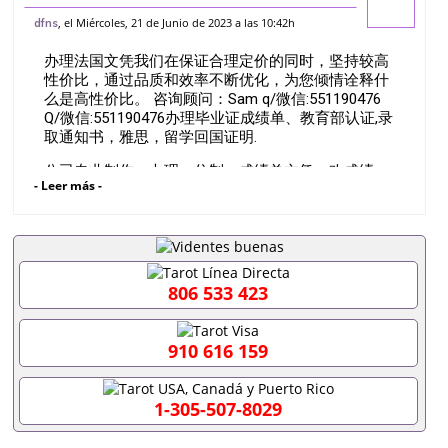
551190476办理巴黎第七大学》毕业证》
, el Miércoles, 21 de Junio de 2023 a las 10:42h
dfns
成绩单》文凭》学位证||&专业解决国外退
办理法国文凭我们在保证合理定价的同时，坚持较高
学/未顺利毕业/成绩不理想/留信认证
性价比，通过品质和效率不断优化，为您倾情诠释什
么是高性价比。 咨询顾问：Sam q/微信:551190476
Q/微信:551190476办理毕业证成绩单、教育部认证,录
取通知书，雅思，留学回国证明.
公司专业制作、办理、仿制、成绩单文凭、改成绩、
- Leer más -
教育部学历学位认证、毕业证、成绩单、文凭、学历
文凭、假文凭假毕业证假学历书制作、假制作、办
理、仿制学位证书、毕业证文凭、文凭毕业证、毕业
证认证、留服认证、使馆认证、使馆证明、使馆留学
回国人员证明、留学生认证、学历认证、文凭认证学
位认证、留学生学历认证、留学生学位认证、英国文
806 533 423
凭学历、美国文凭学历、澳洲文凭学历、加拿大文凭
学历、新西兰学历认证等q:551190476 微信：
551190476 圣何塞州立大学毕业证（San Jose State
910 616 159
University）圣何塞州立大学毕业证（San Jose State
University）圣何塞州立大学毕业证（San Jose State
University）圣何塞州立大学成绩单（San Jose State
1-305-507-8029
University）圣何塞州立大学成绩单（ San Jose State
University）圣何塞州立大学成绩单（San Jose State