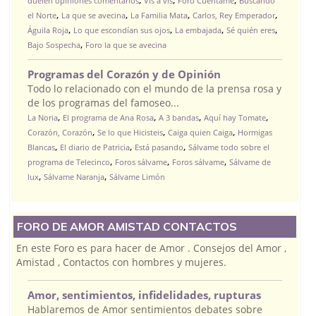
duelen opiniones comentarios
Vis a vis
Foro Cuentame
Buscando
,
,
,
,
el Norte
La que se avecina
La Familia Mata
Carlos, Rey Emperador
,
,
,
,
Águila Roja
Lo que escondían sus ojos
La embajada
Sé quién eres
,
Bajo Sospecha
Foro la que se avecina
Programas del Corazón y de Opinión
Todo lo relacionado con el mundo de la prensa rosa y
de los programas del famoseo...
,
,
,
,
La Noria
El programa de Ana Rosa
A 3 bandas
Aquí hay Tomate
,
,
,
Corazón, Corazón
Se lo que Hicisteis
Caiga quien Caiga
Hormigas
,
,
,
Blancas
El diario de Patricia
Está pasando
Sálvame todo sobre el
,
,
,
programa de Telecinco
Foros sálvame
Foros sálvame
Sálvame de
,
,
lux
Sálvame Naranja
Sálvame Limón
FORO DE AMOR AMISTAD CONTACTOS
En este Foro es para hacer de Amor . Consejos del Amor ,
Amistad , Contactos con hombres y mujeres.
Amor, sentimientos, infidelidades, rupturas
Hablaremos de Amor sentimientos debates sobre