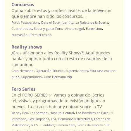
Concursos
Opina sobre estos grandes clásicos de la televisión
que siempre han sido los concursos...
,
,
,
,
Foros Pasapalabra
Date el Bote
Identity
La Ruleta de la Suerte
,
,
,
,
Cuatro bodas
Saber y ganar Foro
¡Ahora caigo!
Eurovision
,
Eurovision
Premier casino
Reality shows
¿Eres aficionado a los Reality Shows?. Aquí puedes
hablar y opinar junto con el resto de usuarios de la
comunidad
,
,
,
Gran Hermano
Operación Triunfo
Supervivientes
Esta casa era una
,
,
ruina
Supermodelo
Gran Hermano Vip
Foro Series
En el FORO SERIES ✅ Vamos a opinar de Series
televisivas y programas de televisión antiguos o
nuevos. La cosa es hablar y opinar sobre la TV
,
,
,
,
Yo soy Bea
Los Serrano
Hospital Central
Los hombres de Paco
El
,
,
,
,
Internado
Los Simpsons
CSI
Hermanos y detectives
Escenas de
,
,
,
Matrimonio
R.I.S . Científica
Camera Cafe
Foros de amores que
,
,
,