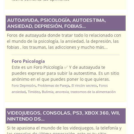
AUTOAYUDA, PSICOLOGÍA, AUTOESTIMA,
ANSIEDAD, DEPRESIÓN, FOBIAS...
Foros de autoayuda donde tratar todo lo relacionado con
el mundo de la psicología, la ansiedad, la depresión, las
fobias , los traumas, las adicciones y mucho más...
Foro Psicología
Este es un Foro Psicología ✅ Y de autoayuda te
puedes expresar para subir la autoestima. Es un sitio
anónimo en el que puedes poner lo que quieras.
,
,
,
Foro Depresión
Problemas de Pareja
El rincón secreto
Foros
,
,
ansiedad
Timidez
Bulimia, anorexia, trastornos de la alimentación
VIDEOJUEGOS, CONSOLAS, PS3, XBOX 360, WII,
NINTENDO DS...
Si te apasiona el mundo de los videojuegos, la telefonía y
las consolas de última generación, este es tu sitio...