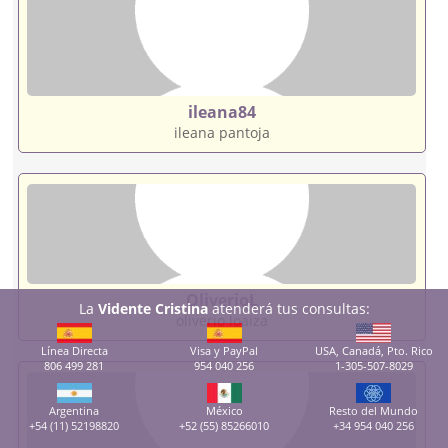
ileana84
ileana pantoja
OliverioL
La
Vidente Cristina
atenderá tus consultas:
oliverio loaiza
Línea Directa
Visa y PayPal
USA, Canadá, Pto. Rico
806 499 281
954 040 256
1-305-507-8029
Argentina
México
Resto del Mundo
+54 (11) 52198820
+52 (55) 85266010
+34 954 040 256