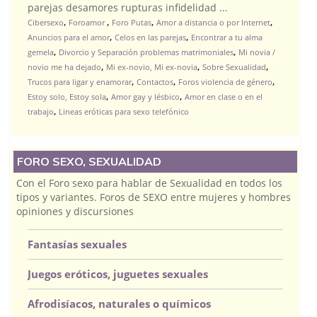
parejas desamores rupturas infidelidad ...
,
,
,
,
Cibersexo
Foroamor
Foro Putas
Amor a distancia o por Internet
,
,
Anuncios para el amor
Celos en las parejas
Encontrar a tu alma
,
,
gemela
Divorcio y Separación problemas matrimoniales
Mi novia /
,
,
,
novio me ha dejado
Mi ex-novio, Mi ex-novia
Sobre Sexualidad
,
,
,
Trucos para ligar y enamorar
Contactos
Foros violencia de género
,
,
Estoy solo, Estoy sola
Amor gay y lésbico
Amor en clase o en el
,
trabajo
Lineas eróticas para sexo telefónico
FORO SEXO, SEXUALIDAD
Con el Foro sexo para hablar de Sexualidad en todos los
tipos y variantes. Foros de SEXO entre mujeres y hombres
opiniones y discursiones
Fantasías sexuales
Juegos eróticos, juguetes sexuales
Afrodisíacos, naturales o químicos