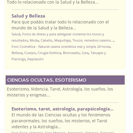
Todo lo relacionado con la Salud y la Belleza...
Salud y Belleza
Para que podáis tratar todo lo relacionado con el
mundo de la Salud y la Belleza...
,
Salud
Foros de dietas y para adelgazar comenta los trucos y
,
,
,
,
,
resultados
Moda
Cabello
Maquillaje
Trucos, remedios caseros...
,
Foro Cosmética - Natural casera cosmética real y simple 24 horas
,
,
,
,
,
Belleza
Cuerpo
Cirugía Estética
Bronceado
Cara
Tatuajes y
,
Piercings
Depilación
CIENCIAS OCULTAS, ESOTERISMO
Esoterismo, Videncia, Tarot, Astrología, los sueños, los
misterios y enigmas...
Esoterismo, tarot, astrología, parapsicología...
El mundo de las Ciencias ocultas y los fenómenos
paranormales, los sueños, los misterios, el Tarot
videntes y la Astrología...
,
,
,
,
,
Foro Tarot
Videntes
Foro Misterio
Astrología
Videncia
Telepatía,