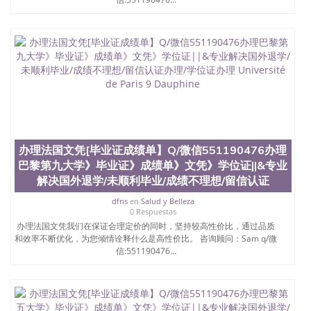
University）圣何塞州立大学（San Jose State
University）圣何塞州立大学学位证（San Jose State
University）圣何塞州立大学学位证（San Jose State
University）圣何塞州立大学结业证（San Jose State
University）圣何塞州立大学结业证（San Jose State
University）圣何塞州立大学结业证（San Jose State
University）圣何塞州立大学学位证（San Jose State
University）圣何塞州立大学学位证（San Jose State
University）圣何塞州立大学学历证书（San Jose
State University）圣何塞州立大学学历证书（San
Jose State University）圣何塞州立大学学历证书
办理法国文凭[毕业证成绩单】Q/微信551190476办理
（San Jose State University）澳洲读书未毕业找人做
巴黎第九大学》毕业证》成绩单》文凭》学位证||&专业
文凭学位qq微信551190476澳洲读CQU中央昆士兰大
学学历 绩单购买学位证书/澳洲读本科硕士做文凭/购
解决国外退学/未顺利毕业/成绩不理想/留信认证
买澳洲大学毕业证成绩单假文凭学历
dfns
en
Salud y Belleza
offieUniversityofSouthernQueensland 澳洲读书未毕
0 Respuestas
业找人做文凭学位qq微信551190476澳洲读CQU中央
办理法国文凭我们在保证合理定价的同时，坚持较高性价比，通过品质
昆士兰大学学历成绩单购买学位证书/澳洲读本科硕
和效率不断优化，为您倾情诠释什么是高性价比。 咨询顾问：Sam q/微
士做文凭/购买澳洲大学毕业证成绩单假文凭学历办
信:551190476...
理法国文凭[毕业证成绩单】Q/微信551190476办理巴
黎第十大学》毕业证》成绩单》文凭》学位证||&专业
解决国外退学/未顺利毕业/成绩不理想/留信认证办
理/学位证办理 Université de Paris 10 Nanterre