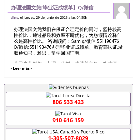
办理法国文凭[毕业证成绩单】Q/微信
551190476办理巴黎第十大学》毕业证》
, el Jueves, 29 de Junio de 2023 a las 04:50h
dfns
成绩单》文凭》学位证||&专业解决国外退
办理法国文凭我们在保证合理定价的同时，坚持较高
学/未顺利毕业/成绩不理想/留信认证
性价比，通过品质和效率不断优化，为您倾情诠释什
么是高性价比。 咨询顾问：Sam q/微信:551190476
Q/微信:551190476办理毕业证成绩单、教育部认证,录
取通知书，雅思，留学回国证明.
公司专业制作、办理、仿制、成绩单文凭、改成绩、
- Leer más -
教育部学历学位认证、毕业证、成绩单、文凭、学历
文凭、假文凭假毕业证假学历书制作、假制作、办
理、仿制学位证书、毕业证文凭、文凭毕业证、毕业
证认证、留服认证、使馆认证、使馆证明、使馆留学
回国人员证明、留学生认证、学历认证、文凭认证学
位认证、留学生学历认证、留学生学位认证、英国文
806 533 423
凭学历、美国文凭学历、澳洲文凭学历、加拿大文凭
学历、新西兰学历认证等q:551190476 微信：
551190476 圣何塞州立大学毕业证（San Jose State
910 616 159
University）圣何塞州立大学毕业证（San Jose State
University）圣何塞州立大学毕业证（San Jose State
University）圣何塞州立大学成绩单（San Jose State
1-305-507-8029