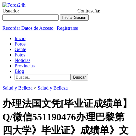
Usuario:
Contraseña:
Recordar Datos de Acceso
|
Registrarse
Inicio
Foros
Gente
Fotos
Noticias
Provincias
Blog
Salud y Belleza
>
Salud y Belleza
办理法国文凭[毕业证成绩单】
Q/微信551190476办理巴黎第
四大学》毕业证》成绩单》文