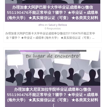
QQ微信551190476国外毕业证外壳定制QQ微信
办理加拿大阿萨巴斯卡大学毕业证成绩单Q/微信
551190476快速代办国外毕业证QQ微信551190476快
551190476不能正常毕业？辍学？ ★毕业证＋成绩单
速拿到国外文凭QQ微信551190476国外留学文凭认证
QQ微信551190476国外文凭回国认证QQ微信
(海外大学） ★真实留信认证（可查） ★各类英文材料
551190476泰国文凭办理QQ微信551190476法国留学
dfns
en
Salud y Belleza
回国证明QQ微信551190476 国外烫金照片QQ微信
0 Respuestas
551190476外国文凭在中国有用吗QQ微信551190476
办理加拿大阿萨巴斯卡大学毕业证成绩单Q/微信551190476不能正常毕
德国留学回国证明QQ微信551190476爱尔兰留学回国
业？辍学？ ★毕业证＋成绩单 (海外大学） ★真实留信认证（可查）...
证明QQ微信551190476国外硕士文凭办理QQ微信
551190476 网上买文凭可靠吗QQ微信551190476买国
外文凭质量QQ微信551190476国外本科毕业证怎么办
理QQ微信551190476国外大学文凭真制作QQ微信
551190476办国外文凭可找工作QQ微信551190476国
外大学有毕业证QQ微信551190476办理国外毕业证价
格QQ微信551190476国外编号查询QQ微信551190476
办理国外文凭要交定金吗QQ微信551190476办国外可
查文凭QQ微信551190476网上购买真文凭可信吗QQ
微信551190476学士学位证书查询机构QQ微信
551190476 国外资格证书办理QQ微信551190476如何
办理加拿大尼亚加拉学院毕业证成绩单Q/微信
办理学历认证QQ微信551190476海外文凭认证办理
551190476不能正常毕业？辍学？ ★毕业证＋成绩单
QQ微信551190476 圣何塞州立大学（San Jose State
University, 又译为“圣荷西州立大学”）成立于1857
(海外大学） ★真实留信认证（可查） ★各类英文材料
年，简称SJSU，是加州历史悠久的大学之一，也是美
（