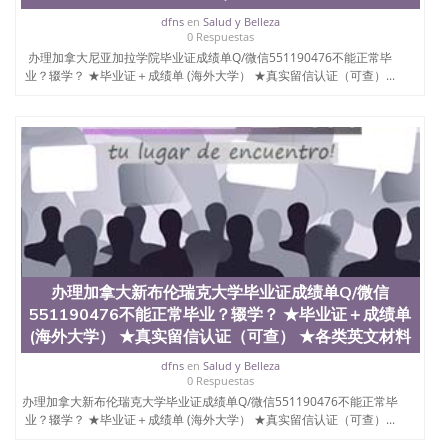
西地区的公立大学之一。位于圣何塞市San Jose中
dfns
en
Salud y Belleza
心，占地154公顷。它是一所位于加利福尼亚州的著
0 Respuestas
名综合性公立大学，它以极高的就业率，全美名列前
办理加拿大尼亚加拉学院毕业证成绩单Q/微信551190476不能正常毕
茅的毕业薪资，浓厚的多元化学术氛围，杰出的本科
业？辍学？ ★毕业证＋成绩单 (海外大学） ★真实留信认证（可查）...
教育质量，被《福克斯》杂志评选为全美50强公立综
合性大学，每年有来自世界各地的成百上千的海外学
生前往求学。 至今，这是一所在世界上享有学术地
位、声誉、实习机会和影响力的高等教育机构，并获
誉为美国本科教育质量的核心代表。其计算机系与会
计系更是在当今美国大学教学排名中表现优异。其毕
业生大多可以在其所处地域的世界硅谷中心得到工作
机会。许多硅谷公司甚至在学生大三和大四的学期提
供许多相应科系的实习机会。无论是加州大学系统
(UC)，还是加州州立大学系统(CSU), 圣何塞州立大学
都占据着加州所有大学中的地理位置。 圣何塞州立大
学座落于硅谷(Silicon Valley), 于附近的旧金山-圣何塞
办理加拿大新布伦瑞克大学毕业证成绩单Q/微信
地区为全美的重要科技中心。约有学生三万人，超过
551190476不能正常毕业？辍学？ ★毕业证＋成绩单
134种学士学科和65个硕士学科，并有来自世界60余
(海外大学） ★真实留信认证（可查） ★各类英文材料
国的学生来此就读。其有名的科系如计算机科学，电
子工程学，工商管理学，艺术设计，和航空学等，深
dfns
en
Salud y Belleza
0 Respuestas
受性肯定及好评；而各种大学部和研究所的商学课程
办理加拿大新布伦瑞克大学毕业证成绩单Q/微信551190476不能正常毕
也吸引了众多不同国家的专业人士前来研究与学习。
业？辍学？ ★毕业证＋成绩单 (海外大学） ★真实留信认证（可查）...
二、办理流程： 1、收集客户办理信息； 2、客户付
定金下单； 3、公司确认到账转制作点做电子图；