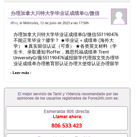
办理加拿大川特大学毕业证成绩单Q/微信
551190476不能正常毕业？辍学？ ★毕业
, el Miércoles, 12 de Julio de 2023 a las 17:50h
dfns
证＋成绩单 (海外大学） ★真实留信认证
办理加拿大川特大学毕业证成绩单Q/微信551190476
（可查） ★各类英文材料（学生
不能正常毕业？辍学？ ★毕业证＋成绩单 (海外大
学） ★真实留信认证（可查） ★各类英文材料（学
生卡、录取通知书offer，雅思托福成绩单 Trent
UniversityQ/薇551190476诚招留学代理假文凭办理毕
业证成绩单办理教育部认证办理大使馆认证办理留学
归国证明办理留信网认证办理留服认证办理学历认证
- Leer más -
办理学生卡办理录取通知书办理学位证书办理美国文
凭办理澳洲文凭办理英国文凭办理加拿大文凭办理德
国文凭 一、快速办理材料： 1、毕业证+成绩单+留学
回国人员证明+教育部认证,录取通知书，雅思。（全
套留学回国必备证明材料，给父母及亲朋好友一份完
美交代）； 2、雅思、托福，OFFER，在读证明，学
生卡等留学相关材料（申请学校、转学，甚至是申请
工签都可以用到）。 注：上述材料，随时都可以安排
办理，毕业证成绩单，学校，专业，学位，毕业时间
806 533 423
都可以根据客户要求安排。 国内找工作假的毕业证可
以用吗551190476假的毕业证成绩单可以办学历认证