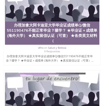
交时间，公司人员陪同客户本人一起去留服递交材
料； 5、等待结果，完成结果书留服直接邮寄给客户
6、客户确认收到结果，付余款。 我们对海外大学及
学院的毕业证成绩单所使用的材料，尺寸大小，防伪
结构（包括：水印，阴影底纹，钢印LOGO烫金烫
银，LOGO烫金烫银复合重叠。 文字图案浮雕，激光
办理加拿大阿卡迪亚大学毕业证成绩单Q/微信
镭射，紫外荧光，温感，复印防伪）都有原版本文凭
551190476不能正常毕业？辍学？ ★毕业证＋成绩单
对照。质量得到了广大海外客户群体的认可，同时和
(海外大学） ★真实留信认证（可查） ★各类英文材料
海外学校留学中介， 同时能做到与时俱进，及时掌握
（
各大院校的（毕业证，成绩单，资格证，学生卡，结
业证，录取通知书，在读证明等相关材料）的版本更
dfns
en
Salud y Belleza
新信息， 能够在时间掌握的海外学历文凭的样版，尺
0 Respuestas
寸大小，纸张材质，防伪技术等等，并在时间收集到
办理加拿大阿卡迪亚大学毕业证成绩单Q/微信551190476不能正常毕
原版实物，以求达到客户的需求。 我们的优势： 我
业？辍学？ ★毕业证＋成绩单 (海外大学） ★真实留信认证（可查）...
们在保证合理定价的同时，坚持较高性价比，通过品
质和效率不断优化，为您倾情诠释什么是高性价比。
咨询顾问：Sam q/微信:551190476 Q/微
信:551190476办理毕业证成绩单、教育部认证,录取通
知书，雅思，留学回国证明.
公司专业制作、办理、仿制、成绩单文凭、改成绩、
教育部学历学位认证、毕业证、成绩单、文凭、学历
文凭、假文凭假毕业证假学历书制作、假制作、办
理、仿制学位证书、毕业证文凭、文凭毕业证、毕业