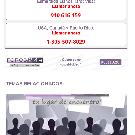
吗551190476要定居国外需要办理什么材料
551190476入职事业单位/国企假的毕业证会查吗
551190476入职国企/事业单位需要些什么材料
910 616 159
551190476办理假毕业证在国内能用吗, 挂科拿不到毕
业证怎么办, 毕业证丢了怎么办, 没有正常毕业怎么办
理毕业证,没毕业可以办学历认证吗,您是否因为中途
辍学、挂科而没有正常毕业551190476您是否因为递
1-305-507-8029
交材料不齐而被拒之门外551190476您是否因没正常
毕业而导致回国得不到教育部认证在校挂科了不想读
了,成绩不理想毕不了业怎么办551190476找工作没有
文凭怎么办,怎么办理本科/研究生文凭551190476如
何办理本科/硕士毕业证551190476网上买文凭可靠吗
551190476哪里可以买国外文凭551190476国外本科
毕业证怎么办理551190476国外大学文凭可以打工作
吗551190476怎么办理 外假毕业证551190476哪里可
TEMAS RELACIONADOS:
以制作美国毕业证551190476哪里可以办理澳洲毕业
证551190476留学生在哪里可以买假毕业证
551190476哪里可以办理加拿大毕业证551190476申
请学校办理假的毕业证成绩单可以吗551190476哪里
可以办理水印成绩单551190476哪里可以修改成绩单
GPA分数551190476假毕业证能查出来吗551190476
假文凭网上能查到吗551190476 如何拿到国外毕业证
QQ微信551190476办假大学毕业证QQ微信551190476
国外毕业证去哪认证QQ微信551190476找毕业证封皮