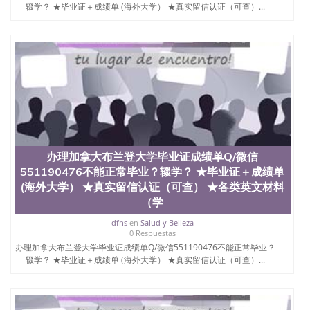
买澳洲大学毕业证成绩单假文凭学历
辍学？ ★毕业证＋成绩单 (海外大学） ★真实留信认证（可查）...
offieUniversityofSouthernQueensland 澳洲读书未毕
业找人做文凭学位qq微信551190476澳洲读CQU中央
昆士兰大学学历成绩单购买学位证书/澳洲读本科硕
士做文凭/购买澳洲大学毕业证成绩单假文凭学历办
理加拿大川特大学毕业证成绩单Q/微信551190476不
能正常毕业？辍学？ ★毕业证＋成绩单 (海外大学）
★真实留信认证（可查） ★各类英文材料（学生卡、
录取通知书offer，雅思托福成绩单 Trent University
办理加拿大布兰登大学毕业证成绩单Q/微信
551190476不能正常毕业？辍学？ ★毕业证＋成绩单
(海外大学） ★真实留信认证（可查） ★各类英文材料
（学
dfns
en
Salud y Belleza
0 Respuestas
办理加拿大布兰登大学毕业证成绩单Q/微信551190476不能正常毕业？
辍学？ ★毕业证＋成绩单 (海外大学） ★真实留信认证（可查）...