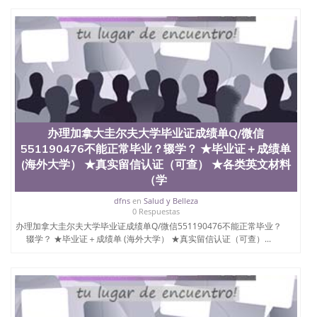
4、电子图做好发给客户确认； 5、电子图确认好转成
品部做成品； 6、成品做好拍照或者视频确认再付余
款； 7、快递给客户（国内顺丰，国外DHL）。 三、
真实网上可查的证明材料 1、教育部学历学位认证，
留服真实存档可查，存档。 2、留学回国人员证明
（使馆认证），使馆网站真实存档可查。 3、留信网
真实可查认证办理，存档可查，终身受用。 四、办理
流程农业科学院、艺术与建筑学院、商学院、交流学
院、地球及物质科学院、教育学院、工程学院、健康
与人类发展学院、信息工程与科学学院、人文学院、
办理加拿大圭尔夫大学毕业证成绩单Q/微信
护理学院、科学学院等。学校的教育学院排名在全美
551190476不能正常毕业？辍学？ ★毕业证＋成绩单
前十名，工学院排名在前十五名，且继续攀升中。纽
(海外大学） ★真实留信认证（可查） ★各类英文材料
约大学为学生们提供本科、硕士及博士学位。学校的
（学
专业课程包括：会计学、MBA、财务、教育、建筑工
程、经济、医学、护理、文学、音乐、生物学、统计
dfns
en
Salud y Belleza
学、美术、电子工程、天文学、农业、环境污染控
0 Respuestas
制、历史、电气工程、生物工程、建筑设计、工商管
办理加拿大圭尔夫大学毕业证成绩单Q/微信551190476不能正常毕业？
理、材料科学、机械工程、航天工程、土木工程、数
辍学？ ★毕业证＋成绩单 (海外大学） ★真实留信认证（可查）...
学、化学、英语、社会科学、心理学、戏剧、市场营
销、机械工程、计算机科学、物理学、人工智能、商
科、金融专业 1、客户提供相关材料，确定客户办理
信息，给出操作方案； 2、补充毕业证成绩单等相关
材料； 3、留服注册申请账号，付定金； 4、预约递