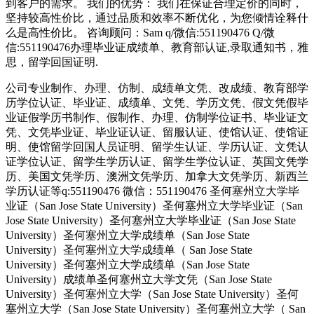
到客户的需求。 我们的优势： 我们在保证合理定价的同时，
坚持较高性价比，通过品质和效率不断优化，为您倾情诠释什
么是高性价比。 咨询顾问：Sam q/微信:551190476 Q/微
信:551190476办理毕业证成绩单、教育部认证,录取通知书，雅
思，留学回国证明.
公司专业制作、办理、仿制、成绩单文凭、改成绩、教育部学
历学位认证、毕业证、成绩单、文凭、学历文凭、假文凭假毕
业证假学历书制作、假制作、办理、仿制学位证书、毕业证文
凭、文凭毕业证、毕业证认证、留服认证、使馆认证、使馆证
明、使馆留学回国人员证明、留学生认证、学历认证、文凭认
证学位认证、留学生学历认证、留学生学位认证、英国文凭学
历、美国文凭学历、澳洲文凭学历、加拿大文凭学历、新西兰
学历认证等q:551190476 微信：551190476 圣何塞州立大学毕
业证（San Jose State University）圣何塞州立大学毕业证（San
Jose State University）圣何塞州立大学毕业证（San Jose State
University）圣何塞州立大学成绩单（San Jose State
University）圣何塞州立大学成绩单（ San Jose State
University）圣何塞州立大学成绩单（San Jose State
University）成绩单圣何塞州立大学文凭（San Jose State
University）圣何塞州立大学（San Jose State University）圣何
塞州立大学（San Jose State University）圣何塞州立大学（ San