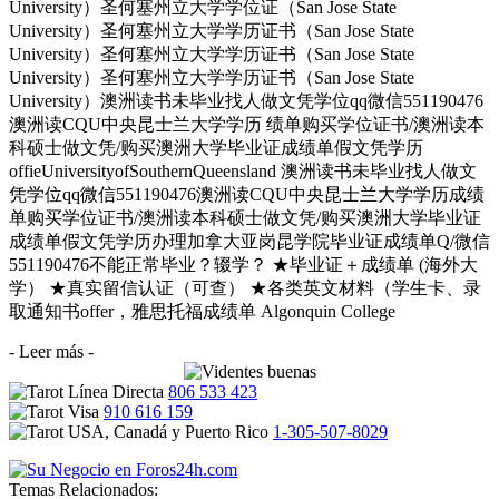
University）圣何塞州立大学学位证（San Jose State
University）圣何塞州立大学学历证书（San Jose State
University）圣何塞州立大学学历证书（San Jose State
University）圣何塞州立大学学历证书（San Jose State
University）澳洲读书未毕业找人做文凭学位qq微信551190476
澳洲读CQU中央昆士兰大学学历 绩单购买学位证书/澳洲读本
科硕士做文凭/购买澳洲大学毕业证成绩单假文凭学历
offieUniversityofSouthernQueensland 澳洲读书未毕业找人做文
凭学位qq微信551190476澳洲读CQU中央昆士兰大学学历成绩
单购买学位证书/澳洲读本科硕士做文凭/购买澳洲大学毕业证
成绩单假文凭学历办理加拿大亚岗昆学院毕业证成绩单Q/微信
551190476不能正常毕业？辍学？ ★毕业证＋成绩单 (海外大
学） ★真实留信认证（可查） ★各类英文材料（学生卡、录
取通知书offer，雅思托福成绩单 Algonquin College
- Leer más -
806 533 423
910 616 159
1-305-507-8029
Temas Relacionados: