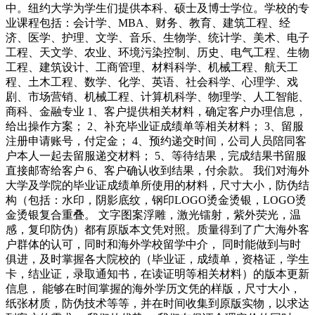
中。纽约大学为学生们提供本科、硕士及博士学位。学校的专
业课程包括：会计学、MBA、财务、教育、建筑工程、经
济、医学、护理、文学、音乐、生物学、统计学、美术、电子
工程、天文学、农业、环境污染控制、历史、电气工程、生物
工程、建筑设计、工商管理、材料科学、机械工程、航天工
程、土木工程、数学、化学、英语、社会科学、心理学、戏
剧、市场营销、机械工程、计算机科学、物理学、人工智能、
商科、金融专业 1、客户提供相关材料，确定客户办理信息，
给出操作方案； 2、补充毕业证成绩单等相关材料； 3、留服
注册申请账号，付定金； 4、预约递交时间，公司人员陪同客
户本人一起去留服递交材料； 5、等待结果，完成结果书留服
直接邮寄给客户 6、客户确认收到结果，付余款。 我们对海外
大学及学院的毕业证成绩单所使用的材料，尺寸大小，防伪结
构（包括：水印，阴影底纹，钢印LOGO烫金烫银，LOGO烫
金烫银复合重叠。 文字图案浮雕，激光镭射，紫外荧光，温
感，复印防伪）都有原版本文凭对照。质量得到了广大海外客
户群体的认可，同时和海外学校留学中介， 同时能做到与时
俱进，及时掌握各大院校的（毕业证，成绩单，资格证，学生
卡，结业证，录取通知书，在读证明等相关材料）的版本更新
信息， 能够在时间掌握的海外学历文凭的样版，尺寸大小，
纸张材质，防伪技术等等，并在时间收集到原版实物，以求达