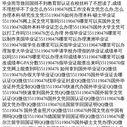
毕业而导致回国得不到教育部认证在校挂科了不想读了,成绩
不理想毕不了业怎么办551190476找工作没有文凭怎么办,怎么
办理本科/研究生文凭551190476如何办理本科/硕士毕业证
551190476网上买文凭可靠吗551190476哪里可以买国外文凭
551190476国外本科毕业证怎么办理551190476国外大学文凭可
以打工作吗551190476怎么办理 外假毕业证551190476哪里可
以制作美国毕业证551190476哪里可以办理澳洲毕业证
551190476留学生在哪里可以买假毕业证551190476哪里可以办
理加拿大毕业证551190476申请学校办理假的毕业证成绩单可
以吗551190476哪里可以办理水印成绩单551190476哪里可以修
改成绩单GPA分数551190476假毕业证能查出来吗551190476假
文凭网上能查到吗551190476 如何拿到国外毕业证QQ微信
551190476办假大学毕业证QQ微信551190476国外毕业证去哪
认证QQ微信551190476找毕业证封皮QQ微信551190476国外毕
业证外壳定制QQ微信551190476快速代办国外毕业证QQ微信
551190476快速拿到国外文凭QQ微信551190476国外留学文凭
认证QQ微信551190476国外文凭回国认证QQ微信551190476泰
国文凭办理QQ微信551190476法国留学回国证明QQ微信
551190476 国外烫金照片QQ微信551190476外国文凭在中国有
用吗QQ微信551190476德国留学回国证明QQ微信551190476爱
尔兰留学回国证明QQ微信551190476国外硕士文凭办理QQ微