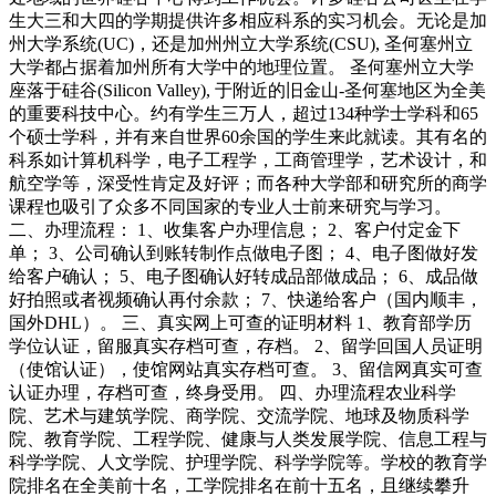
生大三和大四的学期提供许多相应科系的实习机会。无论是加
州大学系统(UC)，还是加州州立大学系统(CSU), 圣何塞州立
大学都占据着加州所有大学中的地理位置。 圣何塞州立大学
座落于硅谷(Silicon Valley), 于附近的旧金山-圣何塞地区为全美
的重要科技中心。约有学生三万人，超过134种学士学科和65
个硕士学科，并有来自世界60余国的学生来此就读。其有名的
科系如计算机科学，电子工程学，工商管理学，艺术设计，和
航空学等，深受性肯定及好评；而各种大学部和研究所的商学
课程也吸引了众多不同国家的专业人士前来研究与学习。
二、办理流程： 1、收集客户办理信息； 2、客户付定金下
单； 3、公司确认到账转制作点做电子图； 4、电子图做好发
给客户确认； 5、电子图确认好转成品部做成品； 6、成品做
好拍照或者视频确认再付余款； 7、快递给客户（国内顺丰，
国外DHL）。 三、真实网上可查的证明材料 1、教育部学历
学位认证，留服真实存档可查，存档。 2、留学回国人员证明
（使馆认证），使馆网站真实存档可查。 3、留信网真实可查
认证办理，存档可查，终身受用。 四、办理流程农业科学
院、艺术与建筑学院、商学院、交流学院、地球及物质科学
院、教育学院、工程学院、健康与人类发展学院、信息工程与
科学学院、人文学院、护理学院、科学学院等。学校的教育学
院排名在全美前十名，工学院排名在前十五名，且继续攀升