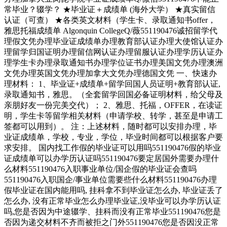
常毕业？辍学？ ★毕业证＋成绩单 (海外大学） ★真实留信
认证（可查） ★各类英文材料（学生卡、录取通知书offer，
雅思托福成绩单 Algonquin CollegeQ/薇551190476诚招留学代
理假文凭办理毕业证成绩单办理教育部认证办理大使馆认证办
理留学归国证明办理留信网认证办理留服认证办理学历认证办
理学生卡办理录取通知书办理学位证书办理美国文凭办理澳洲
文凭办理英国文凭办理加拿大文凭办理德国文凭 一、快速办
理材料： 1、毕业证+成绩单+留学回国人员证明+教育部认证,
录取通知书，雅思。（全套留学回国必备证明材料，给父母及
亲朋好友一份完美交代）； 2、雅思、托福，OFFER，在读证
明，学生卡等留学相关材料（申请学校、转学，甚至是申请工
签都可以用到）。 注：上述材料，随时都可以安排办理，毕
业证成绩单，学校，专业，学位，毕业时间都可以根据客户要
求安排。 国内找工作假的毕业证可以用吗551190476假的毕业
证成绩单可以办学历认证吗551190476要定居国外需要办理什
么材料551190476入职事业单位/国企假的毕业证会查吗
551190476入职国企/事业单位需要些什么材料551190476办理
假毕业证在国内能用吗, 挂科拿不到毕业证怎么办, 毕业证丢了
怎么办, 没有正常毕业怎么办理毕业证,没毕业可以办学历认证
吗,您是否因为中途辍学、挂科而没有正常毕业551190476您是
否因为递交材料不齐而被拒之门外551190476您是否因没正常