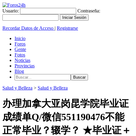
Usuario:
Contraseña:
Recordar Datos de Acceso
|
Registrarse
Inicio
Foros
Gente
Fotos
Noticias
Provincias
Blog
Salud y Belleza
>
Salud y Belleza
办理加拿大亚岗昆学院毕业证
成绩单Q/微信551190476不能
正常毕业？辍学？ ★毕业证＋