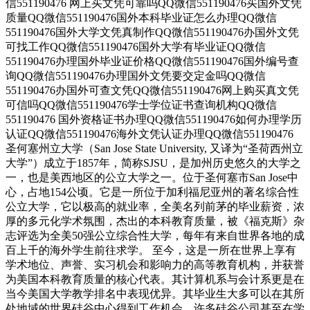
信551190476 网上买文凭可靠吗QQ微信551190476买国外文凭
质量QQ微信551190476国外本科毕业证怎么办理QQ微信
551190476国外大学文凭真制作QQ微信551190476办国外文凭
可找工作QQ微信551190476国外大学有毕业证QQ微信
551190476办理国外毕业证价格QQ微信551190476国外编号查
询QQ微信551190476办理国外文凭要交定金吗QQ微信
551190476办国外可查文凭QQ微信551190476网上购买真文凭
可信吗QQ微信551190476学士学位证书查询机构QQ微信
551190476 国外资格证书办理QQ微信551190476如何办理学历
认证QQ微信551190476海外文凭认证办理QQ微信551190476
圣何塞州立大学（San Jose State University, 又译为“圣荷西州立
大学”）成立于1857年，简称SJSU，是加州历史悠久的大学之
一，也是美西地区的公立大学之一。位于圣何塞市San Jose中
心，占地154公顷。它是一所位于加利福尼亚州的著名综合性
公立大学，它以极高的就业率，全美名列前茅的毕业薪资，浓
厚的多元化学术氛围，杰出的本科教育质量，被《福克斯》杂
志评选为全美50强公立综合性大学，每年有来自世界各地的成
百上千的海外学生前往求学。 至今，这是一所在世界上享有
学术地位、声誉、实习机会和影响力的高等教育机构，并获誉
为美国本科教育质量的核心代表。其计算机系与会计系更是在
当今美国大学教学排名中表现优异。其毕业生大多可以在其所
处地域的世界硅谷中心得到工作机会。许多硅谷公司甚至在学