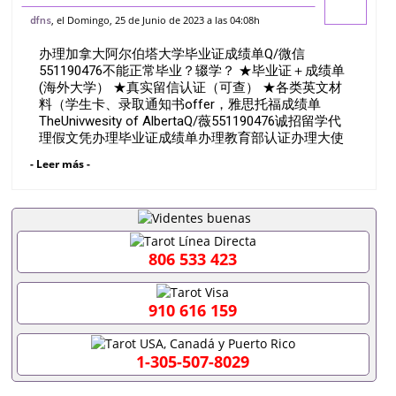
信551190476不能正常毕业？辍学？ ★毕
, el Domingo, 25 de Junio de 2023 a las 04:08h
dfns
业证＋成绩单 (海外大学） ★真实留信认证
办理加拿大阿尔伯塔大学毕业证成绩单Q/微信
（可查） ★各类英文材料（
551190476不能正常毕业？辍学？ ★毕业证＋成绩单
(海外大学） ★真实留信认证（可查） ★各类英文材
料（学生卡、录取通知书offer，雅思托福成绩单
TheUnivwesity of AlbertaQ/薇551190476诚招留学代
理假文凭办理毕业证成绩单办理教育部认证办理大使
馆认证办理留学归国证明办理留信网认证办理留服认
- Leer más -
证办理学历认证办理学生卡办理录取通知书办理学位
证书办理美国文凭办理澳洲文凭办理英国文凭办理加
拿大文凭办理德国文凭 一、快速办理材料： 1、毕业
证+成绩单+留学回国人员证明+教育部认证,录取通知
书，雅思。（全套留学回国必备证明材料，给父母及
亲朋好友一份完美交代）； 2、雅思、托福，
806 533 423
OFFER，在读证明，学生卡等留学相关材料（申请学
校、转学，甚至是申请工签都可以用到）。 注：上述
材料，随时都可以安排办理，毕业证成绩单，学校，
910 616 159
专业，学位，毕业时间都可以根据客户要求安排。 国
内找工作假的毕业证可以用吗551190476假的毕业证
成绩单可以办学历认证吗551190476要定居国外需要
1-305-507-8029
办理什么材料551190476入职事业单位/国企假的毕业
证会查吗551190476入职国企/事业单位需要些什么材