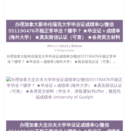
茅的毕业薪资，浓厚的多元化学术氛围，杰出的本科
教育质量，被《福克斯》杂志评选为全美50强公立综
合性大学，每年有来自世界各地的成百上千的海外学
生前往求学。 至今，这是一所在世界上享有学术地
办理加拿大新布伦瑞克大学毕业证成绩单Q/微信
位、声誉、实习机会和影响力的高等教育机构，并获
551190476不能正常毕业？辍学？ ★毕业证＋成绩单
誉为美国本科教育质量的核心代表。其计算机系与会
计系更是在当今美国大学教学排名中表现优异。其毕
(海外大学） ★真实留信认证（可查） ★各类英文材料
业生大多可以在其所处地域的世界硅谷中心得到工作
dfns
en
Salud y Belleza
机会。许多硅谷公司甚至在学生大三和大四的学期提
0 Respuestas
供许多相应科系的实习机会。无论是加州大学系统
办理加拿大新布伦瑞克大学毕业证成绩单Q/微信551190476不能正常毕
(UC)，还是加州州立大学系统(CSU), 圣何塞州立大学
业？辍学？ ★毕业证＋成绩单 (海外大学） ★真实留信认证（可查）...
都占据着加州所有大学中的地理位置。 圣何塞州立大
学座落于硅谷(Silicon Valley), 于附近的旧金山-圣何塞
地区为全美的重要科技中心。约有学生三万人，超过
134种学士学科和65个硕士学科，并有来自世界60余
国的学生来此就读。其有名的科系如计算机科学，电
子工程学，工商管理学，艺术设计，和航空学等，深
受性肯定及好评；而各种大学部和研究所的商学课程
也吸引了众多不同国家的专业人士前来研究与学习。
二、办理流程： 1、收集客户办理信息； 2、客户付
定金下单； 3、公司确认到账转制作点做电子图；
4、电子图做好发给客户确认； 5、电子图确认好转成
办理加拿大圭尔夫大学毕业证成绩单Q/微信
品部做成品； 6、成品做好拍照或者视频确认再付余
款； 7、快递给客户（国内顺丰，国外DHL）。 三、