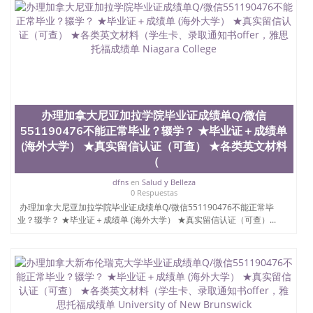
速拿到国外文凭QQ微信551190476国外留学文凭认证
QQ微信551190476国外文凭回国认证QQ微信
551190476泰国文凭办理QQ微信551190476法国留学
回国证明QQ微信551190476 国外烫金照片QQ微信
551190476外国文凭在中国有用吗QQ微信551190476
德国留学回国证明QQ微信551190476爱尔兰留学回国
证明QQ微信551190476国外硕士文凭办理QQ微信
551190476 网上买文凭可靠吗QQ微信551190476买国
外文凭质量QQ微信551190476国外本科毕业证怎么办
办理加拿大尼亚加拉学院毕业证成绩单Q/微信
理QQ微信551190476国外大学文凭真制作QQ微信
551190476不能正常毕业？辍学？ ★毕业证＋成绩单
551190476办国外文凭可找工作QQ微信551190476国
(海外大学） ★真实留信认证（可查） ★各类英文材料
外大学有毕业证QQ微信551190476办理国外毕业证价
格QQ微信551190476国外编号查询QQ微信551190476
（
办理国外文凭要交定金吗QQ微信551190476办国外可
dfns
en
Salud y Belleza
查文凭QQ微信551190476网上购买真文凭可信吗QQ
0 Respuestas
微信551190476学士学位证书查询机构QQ微信
办理加拿大尼亚加拉学院毕业证成绩单Q/微信551190476不能正常毕
551190476 国外资格证书办理QQ微信551190476如何
业？辍学？ ★毕业证＋成绩单 (海外大学） ★真实留信认证（可查）...
办理学历认证QQ微信551190476海外文凭认证办理
QQ微信551190476 圣何塞州立大学（San Jose State
University, 又译为“圣荷西州立大学”）成立于1857
年，简称SJSU，是加州历史悠久的大学之一，也是美
西地区的公立大学之一。位于圣何塞市San Jose中
心，占地154公顷。它是一所位于加利福尼亚州的著
名综合性公立大学，它以极高的就业率，全美名列前