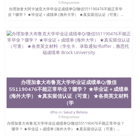
学院的毕业证成绩单所使用的材料，尺寸大小，防伪
0 Respuestas
结构（包括：水印，阴影底纹，钢印LOGO烫金烫
办理加拿大阿卡迪亚大学毕业证成绩单Q/微信551190476不能正常毕
银，LOGO烫金烫银复合重叠。 文字图案浮雕，激光
业？辍学？ ★毕业证＋成绩单 (海外大学） ★真实留信认证（可查）...
镭射，紫外荧光，温感，复印防伪）都有原版本文凭
对照。质量得到了广大海外客户群体的认可，同时和
海外学校留学中介， 同时能做到与时俱进，及时掌握
各大院校的（毕业证，成绩单，资格证，学生卡，结
业证，录取通知书，在读证明等相关材料）的版本更
新信息， 能够在时间掌握的海外学历文凭的样版，尺
寸大小，纸张材质，防伪技术等等，并在时间收集到
原版实物，以求达到客户的需求。 我们的优势： 我
们在保证合理定价的同时，坚持较高性价比，通过品
质和效率不断优化，为您倾情诠释什么是高性价比。
咨询顾问：Sam q/微信:551190476 Q/微
办理加拿大布鲁克大学毕业证成绩单Q/微信
信:551190476办理毕业证成绩单、教育部认证,录取通
551190476不能正常毕业？辍学？ ★毕业证＋成绩单
知书，雅思，留学回国证明.
(海外大学） ★真实留信认证（可查） ★各类英文材料
公司专业制作、办理、仿制、成绩单文凭、改成绩、
（学
教育部学历学位认证、毕业证、成绩单、文凭、学历
dfns
en
Salud y Belleza
文凭、假文凭假毕业证假学历书制作、假制作、办
0 Respuestas
理、仿制学位证书、毕业证文凭、文凭毕业证、毕业
办理加拿大布鲁克大学毕业证成绩单Q/微信551190476不能正常毕业？
证认证、留服认证、使馆认证、使馆证明、使馆留学
辍学？ ★毕业证＋成绩单 (海外大学） ★真实留信认证（可查）...
回国人员证明、留学生认证、学历认证、文凭认证学
位认证、留学生学历认证、留学生学位认证、英国文