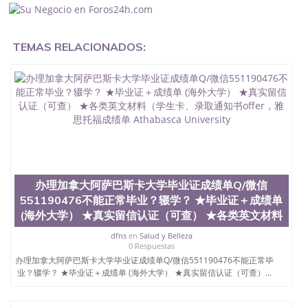
料551190476办理假毕业证在国内能用吗, 挂科拿不到
毕业证怎么办, 毕业证丢了怎么办, 没有正常毕业怎么
办理毕业证,没毕业可以办学历认证吗,您是否因为中
TEMAS RELACIONADOS:
途辍学、挂科而没有正常毕业551190476您是否因为
递交材料不齐而被拒之门外551190476您是否因没正
常毕业而导致回国得不到教育部认证在校挂科了不想
读了,成绩不理想毕不了业怎么办551190476找工作没
有文凭怎么办,怎么办理本科/研究生文凭551190476
如何办理本科/硕士毕业证551190476网上买文凭可靠
吗551190476哪里可以买国外文凭551190476国外本
科毕业证怎么办理551190476国外大学文凭可以打工
作吗551190476怎么办理 外假毕业证551190476哪里
可以制作美国毕业证551190476哪里可以办理澳洲毕
业证551190476留学生在哪里可以买假毕业证
办理加拿大阿萨巴斯卡大学毕业证成绩单Q/微信
551190476哪里可以办理加拿大毕业证551190476申
551190476不能正常毕业？辍学？ ★毕业证＋成绩单
请学校办理假的毕业证成绩单可以吗551190476哪里
(海外大学） ★真实留信认证（可查） ★各类英文材料
可以办理水印成绩单551190476哪里可以修改成绩单
GPA分数551190476假毕业证能查出来吗551190476
dfns
en
Salud y Belleza
假文凭网上能查到吗551190476 如何拿到国外毕业证
0 Respuestas
QQ微信551190476办假大学毕业证QQ微信551190476
办理加拿大阿萨巴斯卡大学毕业证成绩单Q/微信551190476不能正常毕
国外毕业证去哪认证QQ微信551190476找毕业证封皮
业？辍学？ ★毕业证＋成绩单 (海外大学） ★真实留信认证（可查）...
QQ微信551190476国外毕业证外壳定制QQ微信
551190476快速代办国外毕业证QQ微信551190476快