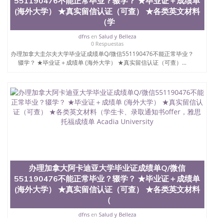
551190476不能正常毕业？辍学？ ★毕业证＋成绩单
真实网上可查的证明材料 1、教育部学历学位认证，
(海外大学） ★真实留信认证（可查） ★各类英文材料
留服真实存档可查，存档。 2、留学回国人员证明
（学
（使馆认证），使馆网站真实存档可查。 3、留信网
真实可查认证办理，存档可查，终身受用。 四、办理
dfns
en
Salud y Belleza
0 Respuestas
流程农业科学院、艺术与建筑学院、商学院、交流学
办理加拿大圭尔夫大学毕业证成绩单Q/微信551190476不能正常毕业？
院、地球及物质科学院、教育学院、工程学院、健康
辍学？ ★毕业证＋成绩单 (海外大学） ★真实留信认证（可查）...
与人类发展学院、信息工程与科学学院、人文学院、
护理学院、科学学院等。学校的教育学院排名在全美
前十名，工学院排名在前十五名，且继续攀升中。纽
约大学为学生们提供本科、硕士及博士学位。学校的
专业课程包括：会计学、MBA、财务、教育、建筑工
程、经济、医学、护理、文学、音乐、生物学、统计
学、美术、电子工程、天文学、农业、环境污染控
制、历史、电气工程、生物工程、建筑设计、工商管
理、材料科学、机械工程、航天工程、土木工程、数
学、化学、英语、社会科学、心理学、戏剧、市场营
销、机械工程、计算机科学、物理学、人工智能、商
科、金融专业 1、客户提供相关材料，确定客户办理
办理加拿大阿卡迪亚大学毕业证成绩单Q/微信
信息，给出操作方案； 2、补充毕业证成绩单等相关
551190476不能正常毕业？辍学？ ★毕业证＋成绩单
材料； 3、留服注册申请账号，付定金； 4、预约递
(海外大学） ★真实留信认证（可查） ★各类英文材料
交时间，公司人员陪同客户本人一起去留服递交材
（
料； 5、等待结果，完成结果书留服直接邮寄给客户
6、客户确认收到结果，付余款。 我们对海外大学及
dfns
en
Salud y Belleza