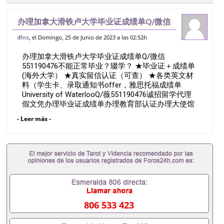
办理加拿大滑铁卢大学毕业证成绩单Q/微信
551190476不能正常毕业？辍学？ ★毕业
, el Domingo, 25 de Junio de 2023 a las 02:52h
dfns
证＋成绩单 (海外大学） ★真实留信认证
办理加拿大滑铁卢大学毕业证成绩单Q/微信
（可查） ★各类英文材料（学
551190476不能正常毕业？辍学？ ★毕业证＋成绩单
(海外大学） ★真实留信认证（可查） ★各类英文材
料（学生卡、录取通知书offer，雅思托福成绩单
University of WaterlooQ/薇551190476诚招留学代理
假文凭办理毕业证成绩单办理教育部认证办理大使馆
认证办理留学归国证明办理留信网认证办理留服认证
- Leer más -
办理学历认证办理学生卡办理录取通知书办理学位证
书办理美国文凭办理澳洲文凭办理英国文凭办理加拿
大文凭办理德国文凭 一、快速办理材料： 1、毕业证
+成绩单+留学回国人员证明+教育部认证,录取通知
书，雅思。（全套留学回国必备证明材料，给父母及
亲朋好友一份完美交代）； 2、雅思、托福，
OFFER，在读证明，学生卡等留学相关材料（申请学
校、转学，甚至是申请工签都可以用到）。 注：上述
材料，随时都可以安排办理，毕业证成绩单，学校，
806 533 423
专业，学位，毕业时间都可以根据客户要求安排。 国
内找工作假的毕业证可以用吗551190476假的毕业证