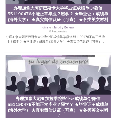
QQ微信551190476国外毕业证外壳定制QQ微信
办理加拿大阿萨巴斯卡大学毕业证成绩单Q/微信
551190476快速代办国外毕业证QQ微信551190476快
551190476不能正常毕业？辍学？ ★毕业证＋成绩单
速拿到国外文凭QQ微信551190476国外留学文凭认证
QQ微信551190476国外文凭回国认证QQ微信
(海外大学） ★真实留信认证（可查） ★各类英文材料
551190476泰国文凭办理QQ微信551190476法国留学
dfns
en
Salud y Belleza
回国证明QQ微信551190476 国外烫金照片QQ微信
0 Respuestas
551190476外国文凭在中国有用吗QQ微信551190476
办理加拿大阿萨巴斯卡大学毕业证成绩单Q/微信551190476不能正常毕
德国留学回国证明QQ微信551190476爱尔兰留学回国
业？辍学？ ★毕业证＋成绩单 (海外大学） ★真实留信认证（可查）...
证明QQ微信551190476国外硕士文凭办理QQ微信
551190476 网上买文凭可靠吗QQ微信551190476买国
外文凭质量QQ微信551190476国外本科毕业证怎么办
理QQ微信551190476国外大学文凭真制作QQ微信
551190476办国外文凭可找工作QQ微信551190476国
外大学有毕业证QQ微信551190476办理国外毕业证价
格QQ微信551190476国外编号查询QQ微信551190476
办理国外文凭要交定金吗QQ微信551190476办国外可
查文凭QQ微信551190476网上购买真文凭可信吗QQ
微信551190476学士学位证书查询机构QQ微信
551190476 国外资格证书办理QQ微信551190476如何
办理加拿大尼亚加拉学院毕业证成绩单Q/微信
办理学历认证QQ微信551190476海外文凭认证办理
551190476不能正常毕业？辍学？ ★毕业证＋成绩单
QQ微信551190476 圣何塞州立大学（San Jose State
University, 又译为“圣荷西州立大学”）成立于1857
(海外大学） ★真实留信认证（可查） ★各类英文材料
年，简称SJSU，是加州历史悠久的大学之一，也是美
（