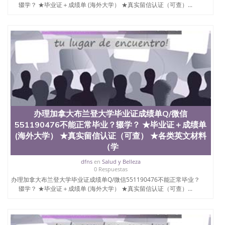
买澳洲大学毕业证成绩单假文凭学历
辍学？ ★毕业证＋成绩单 (海外大学） ★真实留信认证（可查）...
offieUniversityofSouthernQueensland 澳洲读书未毕
业找人做文凭学位qq微信551190476澳洲读CQU中央
昆士兰大学学历成绩单购买学位证书/澳洲读本科硕
士做文凭/购买澳洲大学毕业证成绩单假文凭学历办
理加拿大滑铁卢大学毕业证成绩单Q/微信551190476
不能正常毕业？辍学？ ★毕业证＋成绩单 (海外大
学） ★真实留信认证（可查） ★各类英文材料（学
生卡、录取通知书offer，雅思托福成绩单 University
of Waterloo
办理加拿大布兰登大学毕业证成绩单Q/微信
551190476不能正常毕业？辍学？ ★毕业证＋成绩单
(海外大学） ★真实留信认证（可查） ★各类英文材料
（学
dfns
en
Salud y Belleza
0 Respuestas
办理加拿大布兰登大学毕业证成绩单Q/微信551190476不能正常毕业？
辍学？ ★毕业证＋成绩单 (海外大学） ★真实留信认证（可查）...