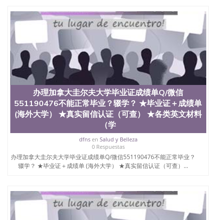
4、电子图做好发给客户确认； 5、电子图确认好转成
品部做成品； 6、成品做好拍照或者视频确认再付余
款； 7、快递给客户（国内顺丰，国外DHL）。 三、
真实网上可查的证明材料 1、教育部学历学位认证，
留服真实存档可查，存档。 2、留学回国人员证明
（使馆认证），使馆网站真实存档可查。 3、留信网
真实可查认证办理，存档可查，终身受用。 四、办理
流程农业科学院、艺术与建筑学院、商学院、交流学
院、地球及物质科学院、教育学院、工程学院、健康
与人类发展学院、信息工程与科学学院、人文学院、
办理加拿大圭尔夫大学毕业证成绩单Q/微信
护理学院、科学学院等。学校的教育学院排名在全美
551190476不能正常毕业？辍学？ ★毕业证＋成绩单
前十名，工学院排名在前十五名，且继续攀升中。纽
(海外大学） ★真实留信认证（可查） ★各类英文材料
约大学为学生们提供本科、硕士及博士学位。学校的
（学
专业课程包括：会计学、MBA、财务、教育、建筑工
程、经济、医学、护理、文学、音乐、生物学、统计
dfns
en
Salud y Belleza
学、美术、电子工程、天文学、农业、环境污染控
0 Respuestas
制、历史、电气工程、生物工程、建筑设计、工商管
办理加拿大圭尔夫大学毕业证成绩单Q/微信551190476不能正常毕业？
理、材料科学、机械工程、航天工程、土木工程、数
辍学？ ★毕业证＋成绩单 (海外大学） ★真实留信认证（可查）...
学、化学、英语、社会科学、心理学、戏剧、市场营
销、机械工程、计算机科学、物理学、人工智能、商
科、金融专业 1、客户提供相关材料，确定客户办理
信息，给出操作方案； 2、补充毕业证成绩单等相关
材料； 3、留服注册申请账号，付定金； 4、预约递