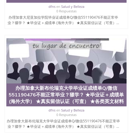
西地区的公立大学之一。位于圣何塞市San Jose中
dfns
en
Salud y Belleza
心，占地154公顷。它是一所位于加利福尼亚州的著
0 Respuestas
名综合性公立大学，它以极高的就业率，全美名列前
办理加拿大尼亚加拉学院毕业证成绩单Q/微信551190476不能正常毕
茅的毕业薪资，浓厚的多元化学术氛围，杰出的本科
业？辍学？ ★毕业证＋成绩单 (海外大学） ★真实留信认证（可查）...
教育质量，被《福克斯》杂志评选为全美50强公立综
合性大学，每年有来自世界各地的成百上千的海外学
生前往求学。 至今，这是一所在世界上享有学术地
位、声誉、实习机会和影响力的高等教育机构，并获
誉为美国本科教育质量的核心代表。其计算机系与会
计系更是在当今美国大学教学排名中表现优异。其毕
业生大多可以在其所处地域的世界硅谷中心得到工作
机会。许多硅谷公司甚至在学生大三和大四的学期提
供许多相应科系的实习机会。无论是加州大学系统
(UC)，还是加州州立大学系统(CSU), 圣何塞州立大学
都占据着加州所有大学中的地理位置。 圣何塞州立大
学座落于硅谷(Silicon Valley), 于附近的旧金山-圣何塞
办理加拿大新布伦瑞克大学毕业证成绩单Q/微信
地区为全美的重要科技中心。约有学生三万人，超过
551190476不能正常毕业？辍学？ ★毕业证＋成绩单
134种学士学科和65个硕士学科，并有来自世界60余
(海外大学） ★真实留信认证（可查） ★各类英文材料
国的学生来此就读。其有名的科系如计算机科学，电
子工程学，工商管理学，艺术设计，和航空学等，深
dfns
en
Salud y Belleza
0 Respuestas
受性肯定及好评；而各种大学部和研究所的商学课程
办理加拿大新布伦瑞克大学毕业证成绩单Q/微信551190476不能正常毕
也吸引了众多不同国家的专业人士前来研究与学习。
业？辍学？ ★毕业证＋成绩单 (海外大学） ★真实留信认证（可查）...
二、办理流程： 1、收集客户办理信息； 2、客户付
定金下单； 3、公司确认到账转制作点做电子图；