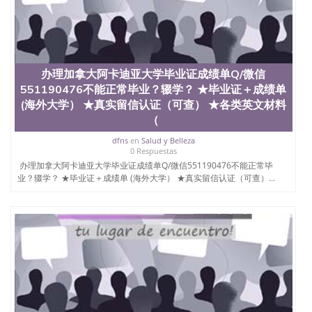
交时间，公司人员陪同客户本人一起去留服递交材
料； 5、等待结果，完成结果书留服直接邮寄给客户
6、客户确认收到结果，付余款。 我们对海外大学及
学院的毕业证成绩单所使用的材料，尺寸大小，防伪
结构（包括：水印，阴影底纹，钢印LOGO烫金烫
银，LOGO烫金烫银复合重叠。 文字图案浮雕，激光
办理加拿大阿卡迪亚大学毕业证成绩单Q/微信
镭射，紫外荧光，温感，复印防伪）都有原版本文凭
551190476不能正常毕业？辍学？ ★毕业证＋成绩单
对照。质量得到了广大海外客户群体的认可，同时和
(海外大学） ★真实留信认证（可查） ★各类英文材料
海外学校留学中介， 同时能做到与时俱进，及时掌握
（
各大院校的（毕业证，成绩单，资格证，学生卡，结
业证，录取通知书，在读证明等相关材料）的版本更
dfns
en
Salud y Belleza
新信息， 能够在时间掌握的海外学历文凭的样版，尺
0 Respuestas
寸大小，纸张材质，防伪技术等等，并在时间收集到
办理加拿大阿卡迪亚大学毕业证成绩单Q/微信551190476不能正常毕
原版实物，以求达到客户的需求。 我们的优势： 我
业？辍学？ ★毕业证＋成绩单 (海外大学） ★真实留信认证（可查）...
们在保证合理定价的同时，坚持较高性价比，通过品
质和效率不断优化，为您倾情诠释什么是高性价比。
咨询顾问：Sam q/微信:551190476 Q/微
信:551190476办理毕业证成绩单、教育部认证,录取通
知书，雅思，留学回国证明.
公司专业制作、办理、仿制、成绩单文凭、改成绩、
教育部学历学位认证、毕业证、成绩单、文凭、学历
文凭、假文凭假毕业证假学历书制作、假制作、办
理、仿制学位证书、毕业证文凭、文凭毕业证、毕业