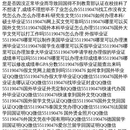
您是否因没正常毕业而导致回国得不到教育部认证在校挂科了
不想读了,成绩不理想毕不了业怎么办551190476找工作没有文
凭怎么办,怎么办理本科/研究生文凭551190476如何办理本科/
硕士毕业证551190476网上买文凭可靠吗551190476哪里可以买
国外文凭551190476国外本科毕业证怎么办理551190476国外大
学文凭可以打工作吗551190476怎么办理 外假毕业证
551190476哪里可以制作美国毕业证551190476哪里可以办理澳
洲毕业证551190476留学生在哪里可以买假毕业证551190476哪
里可以办理加拿大毕业证551190476申请学校办理假的毕业证
成绩单可以吗551190476哪里可以办理水印成绩单551190476哪
里可以修改成绩单GPA分数551190476假毕业证能查出来吗
551190476假文凭网上能查到吗551190476 如何拿到国外毕业
证QQ微信551190476办假大学毕业证QQ微信551190476国外毕
业证去哪认证QQ微信551190476找毕业证封皮QQ微信
551190476国外毕业证外壳定制QQ微信551190476快速代办国
外毕业证QQ微信551190476快速拿到国外文凭QQ微信
551190476国外留学文凭认证QQ微信551190476国外文凭回国
认证QQ微信551190476泰国文凭办理QQ微信551190476法国留
学回国证明QQ微信551190476 国外烫金照片QQ微信
551190476外国文凭在中国有用吗QQ微信551190476德国留学
回国证明QQ微信551190476爱尔兰留学回国证明QQ微信