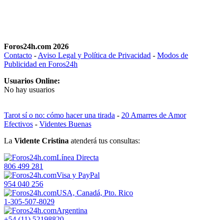
Foros24h.com 2026
Contacto
-
Aviso Legal y Política de Privacidad
-
Modos de
Publicidad en Foros24h
Usuarios Online:
No hay usuarios
Tarot sí o no: cómo hacer una tirada
-
20 Amarres de Amor
Efectivos
-
Videntes Buenas
La
Vidente Cristina
atenderá tus consultas:
Línea Directa
806 499 281
Visa y PayPal
954 040 256
USA, Canadá, Pto. Rico
1-305-507-8029
Argentina
+54 (11) 52198820