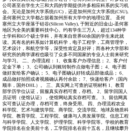
公司甚至在学生大三和大四的学期提供许多相应科系的实习机
会。无论是加州大学系统(UC)，还是加州州立大学系统(CSU),
圣何塞州立大学都占据着加州所有大学中的地理位置。 圣何
塞州立大学座落于硅谷(Silicon Valley), 于附近的旧金山-圣何塞
地区为全美的重要科技中心。约有学生三万人，超过134种学
士学科和65个硕士学科，并有来自世界60余国的学生来此就
读。其有名的科系如计算机科学，电子工程学，工商管理学，
艺术设计，和航空学等，深受性肯定及好评；而各种大学部和
研究所的商学课程也吸引了众多不同国家的专业人士前来研究
与学习。 二、办理流程： 1、收集客户办理信息； 2、客户付
定金下单； 3、公司确认到账转制作点做电子图； 4、电子图
做好发给客户确认； 5、电子图确认好转成品部做成品； 6、
成品做好拍照或者视频确认再付余款； 7、快递给客户（国内
顺丰，国外DHL）。 三、真实网上可查的证明材料 1、教育
部学历学位认证，留服真实存档可查，存档。 2、留学回国人
员证明（使馆认证），使馆网站真实存档可查。 3、留信网真
实可查认证办理，存档可查，终身受用。 四、办理流程农业
科学院、艺术与建筑学院、商学院、交流学院、地球及物质科
学院、教育学院、工程学院、健康与人类发展学院、信息工程
与科学学院、人文学院、护理学院、科学学院等。学校的教育
学院排名在全美前十名，工学院排名在前十五名，且继续攀升