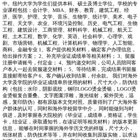
中。纽约大学为学生们提供本科、硕士及博士学位。学校的专
业课程包括：会计学、MBA、财务、教育、建筑工程、经
济、医学、护理、文学、音乐、生物学、统计学、美术、电子
工程、天文学、农业、环境污染控制、历史、电气工程、生物
工程、建筑设计、工商管理、材料科学、机械工程、航天工
程、土木工程、数学、化学、英语、社会科学、心理学、戏
剧、市场营销、机械工程、计算机科学、物理学、人工智能、
商科、金融专业 1、客户提供相关材料，确定客户办理信息，
给出操作方案； 2、补充毕业证成绩单等相关材料； 3、留服
注册申请账号，付定金； 4、预约递交时间，公司人员陪同客
户本人一起去留服递交材料； 5、等待结果，完成结果书留服
直接邮寄给客户 6、客户确认收到结果，付余款。 我们对海外
大学及学院的毕业证成绩单所使用的材料，尺寸大小，防伪结
构（包括：水印，阴影底纹，钢印LOGO烫金烫银，LOGO烫
金烫银复合重叠。 文字图案浮雕，激光镭射，紫外荧光，温
感，复印防伪）都有原版本文凭对照。质量得到了广大海外客
户群体的认可，同时和海外学校留学中介， 同时能做到与时
俱进，及时掌握各大院校的（毕业证，成绩单，资格证，学生
卡，结业证，录取通知书，在读证明等相关材料）的版本更新
信息， 能够在时间掌握的海外学历文凭的样版，尺寸大小，
纸张材质，防伪技术等等，并在时间收集到原版实物，以求达