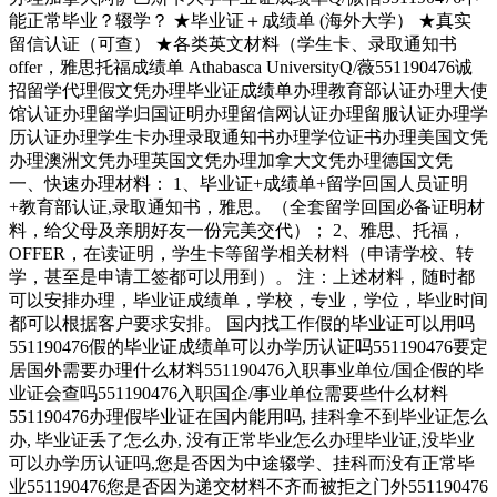
能正常毕业？辍学？ ★毕业证＋成绩单 (海外大学） ★真实
留信认证（可查） ★各类英文材料（学生卡、录取通知书
offer，雅思托福成绩单 Athabasca UniversityQ/薇551190476诚
招留学代理假文凭办理毕业证成绩单办理教育部认证办理大使
馆认证办理留学归国证明办理留信网认证办理留服认证办理学
历认证办理学生卡办理录取通知书办理学位证书办理美国文凭
办理澳洲文凭办理英国文凭办理加拿大文凭办理德国文凭
一、快速办理材料： 1、毕业证+成绩单+留学回国人员证明
+教育部认证,录取通知书，雅思。（全套留学回国必备证明材
料，给父母及亲朋好友一份完美交代）； 2、雅思、托福，
OFFER，在读证明，学生卡等留学相关材料（申请学校、转
学，甚至是申请工签都可以用到）。 注：上述材料，随时都
可以安排办理，毕业证成绩单，学校，专业，学位，毕业时间
都可以根据客户要求安排。 国内找工作假的毕业证可以用吗
551190476假的毕业证成绩单可以办学历认证吗551190476要定
居国外需要办理什么材料551190476入职事业单位/国企假的毕
业证会查吗551190476入职国企/事业单位需要些什么材料
551190476办理假毕业证在国内能用吗, 挂科拿不到毕业证怎么
办, 毕业证丢了怎么办, 没有正常毕业怎么办理毕业证,没毕业
可以办学历认证吗,您是否因为中途辍学、挂科而没有正常毕
业551190476您是否因为递交材料不齐而被拒之门外551190476