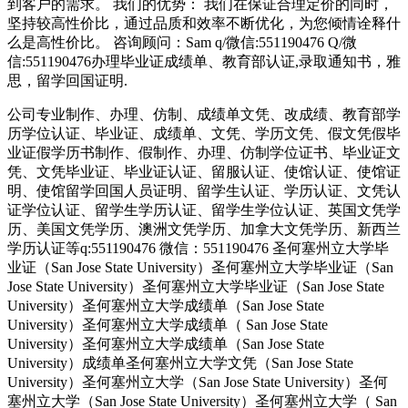
到客户的需求。 我们的优势： 我们在保证合理定价的同时，
坚持较高性价比，通过品质和效率不断优化，为您倾情诠释什
么是高性价比。 咨询顾问：Sam q/微信:551190476 Q/微
信:551190476办理毕业证成绩单、教育部认证,录取通知书，雅
思，留学回国证明.
公司专业制作、办理、仿制、成绩单文凭、改成绩、教育部学
历学位认证、毕业证、成绩单、文凭、学历文凭、假文凭假毕
业证假学历书制作、假制作、办理、仿制学位证书、毕业证文
凭、文凭毕业证、毕业证认证、留服认证、使馆认证、使馆证
明、使馆留学回国人员证明、留学生认证、学历认证、文凭认
证学位认证、留学生学历认证、留学生学位认证、英国文凭学
历、美国文凭学历、澳洲文凭学历、加拿大文凭学历、新西兰
学历认证等q:551190476 微信：551190476 圣何塞州立大学毕
业证（San Jose State University）圣何塞州立大学毕业证（San
Jose State University）圣何塞州立大学毕业证（San Jose State
University）圣何塞州立大学成绩单（San Jose State
University）圣何塞州立大学成绩单（ San Jose State
University）圣何塞州立大学成绩单（San Jose State
University）成绩单圣何塞州立大学文凭（San Jose State
University）圣何塞州立大学（San Jose State University）圣何
塞州立大学（San Jose State University）圣何塞州立大学（ San