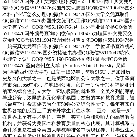
551190476国外硕士文凭办理QQ微信551190476 网上买文凭可
靠吗QQ微信551190476买国外文凭质量QQ微信551190476国外
本科毕业证怎么办理QQ微信551190476国外大学文凭真制作
QQ微信551190476办国外文凭可找工作QQ微信551190476国外
大学有毕业证QQ微信551190476办理国外毕业证价格QQ微信
551190476国外编号查询QQ微信551190476办理国外文凭要交
定金吗QQ微信551190476办国外可查文凭QQ微信551190476网
上购买真文凭可信吗QQ微信551190476学士学位证书查询机构
QQ微信551190476 国外资格证书办理QQ微信551190476如何
办理学历认证QQ微信551190476海外文凭认证办理QQ微信
551190476 圣何塞州立大学（San Jose State University, 又译
为“圣荷西州立大学”）成立于1857年，简称SJSU，是加州历
史悠久的大学之一，也是美西地区的公立大学之一。位于圣何
塞市San Jose中心，占地154公顷。它是一所位于加利福尼亚州
的著名综合性公立大学，它以极高的就业率，全美名列前茅的
毕业薪资，浓厚的多元化学术氛围，杰出的本科教育质量，被
《福克斯》杂志评选为全美50强公立综合性大学，每年有来自
世界各地的成百上千的海外学生前往求学。 至今，这是一所
在世界上享有学术地位、声誉、实习机会和影响力的高等教育
机构，并获誉为美国本科教育质量的核心代表。其计算机系与
会计系更是在当今美国大学教学排名中表现优异。其毕业生大
多可以在其所处地域的世界硅谷中心得到工作机会。许多硅谷