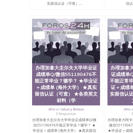
存档可查，终身受用。 四、办理流程农业科学
实留信认证（可查）...
信认
院、教育学院、工程学院、健康与人类发展学院
等。学校的教育学院排名在全美前十名，工学院
本科、硕士及博士学位。学校的专业课程包括：
理、文学、音乐、生物学、统计学、美术、电子
生物工程、建筑设计、工商管理、材料科学、机
科学、心理学、戏剧、市场营销、机械工程、计
提供相关材料，确定客户办理信息，给出操作方案
账号，付定金； 4、预约递交时间，公司人员陪
书留服直接邮寄给客户 6、客户确认收到结果，
材料，尺寸大小，防伪结构（包括：水印，阴影底纹
字图案浮雕，激光镭射，紫外荧光，温感，复印
办理加拿大圭尔夫大学毕业证
办理加拿
体的认可，同时和海外学校留学中介， 同时能
成绩单Q/微信551190476不
证成绩单Q/
格证，学生卡，结业证，录取通知书，在读证明
历文凭的样版，尺寸大小，纸张材质，防伪技术
能正常毕业？辍学？ ★毕业证
不能正常毕
我们的优势： 我们在保证合理定价的同时，坚
＋成绩单 (海外大学） ★真实
证＋成绩单
么是高性价比。 咨询顾问：Sam q/微信:551190
留信认证（可查） ★各类英文
实留信认证
取通知书，雅思，留学回国证明.
材料（学
公司专业制作、办理、仿制、成绩单文凭、改成
dfns
en
Salud y Belleza
dfns
文凭、假文凭假毕业证假学历书制作、假制作、
0 Respuestas
认证、留服认证、使馆认证、使馆证明、使馆留
办理加拿大圭尔夫大学毕业证成绩单Q/微
办理加拿大阿卡
认证、留学生学历认证、留学生学位认证、英国
信551190476不能正常毕业？辍学？ ★
微信551190
历、新西兰学历认证等q:551190476 微信：55119
毕业证＋成绩单 (海外大学） ★真实留信
★毕业证＋成绩