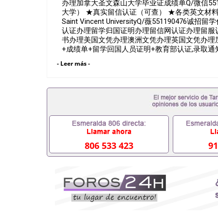
办理加拿大圣文森山大学毕业证成绩单Q/微信551
大学） ★真实留信认证（可查） ★各类英文材料（
Saint Vincent UniversityQ/薇551
认证办理留学归国证明办理留信网认证办理留服
书办理美国文凭办理澳洲文凭办理英国文凭办理加
+成绩单+留学回国人员证明+教育部认证,录取
朋好友一份完美交代）； 2、雅思、托福，OF
- Leer más -
甚至是申请工签都可以用到）。 注：上述材料
位，毕业时间都可以根据客户要求安排。 国内找工
以办学历认证吗551190476要定居国外需要办理
551190476入职国企/事业单位需要些什么材料5
么办, 毕业证丢了怎么办, 没有正常毕业怎么办
科而没有正常毕业551190476您是否因为递交材
回国得不到教育部认证在校挂科了不想读了,成绩不理
怎么办理本科/研究生文凭551190476如何办理本科
里可以买国外文凭551190476国外本科毕业证怎么办
806 533 423
91
么办理 外假毕业证551190476哪里可以制作美国毕
生在哪里可以买假毕业证551190476哪里可以办
可以吗551190476哪里可以办理水印成绩单5511
查出来吗551190476假文凭网上能查到吗55119
证QQ微信551190476国外毕业证去哪认证QQ微信5
壳定制QQ微信551190476快速代办国外毕业证QQ微
留学文凭认证QQ微信551190476国外文凭回国认证Q
留学回国证明QQ微信551190476 国外烫金照片QQ