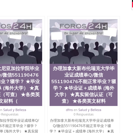
回国证明QQ微信551190476国外硕士文凭办理QQ微信
476买国外文凭质量QQ微信551190476国外本科毕业证怎么办
51190476办国外文凭可找工作QQ微信551190476国外大
Q微信551190476国外编号查询QQ微信551190476办理
查文凭QQ微信551190476网上购买真文凭可信吗QQ微信
0476 国外资格证书办理QQ微信551190476如何办理学历认
76 圣何塞州立大学（San Jose State University, 又
SJSU，是加州历史悠久的大学之一，也是美西地区的公立大
154公顷。它是一所位于加利福尼亚州的著名综合性公立大
资，浓厚的多元化学术氛围，杰出的本科教育质量，被
学，每年有来自世界各地的成百上千的海外学生前往求学。
实习机会和影响力的高等教育机构，并获誉为美国本科教
大尼亚加拉学院毕业
办理加拿大新布伦瑞克大学毕
当今美国大学教学排名中表现优异。其毕业生大多可以在
微信551190476
业证成绩单Q/微信
硅谷公司甚至在学生大三和大四的学期提供许多相应科系
业？辍学？ ★毕业
551190476不能正常毕业？辍
州立大学系统(CSU), 圣何塞州立大学都占据着加州所有
 (海外大学） ★真
学？ ★毕业证＋成绩单 (海外
con Valley), 于附近的旧金山-圣何塞地区为全美的重要
（可查） ★各类英
大学） ★真实留信认证（可
科和65个硕士学科，并有来自世界60余国的学生来此就
工商管理学，艺术设计，和航空学等，深受性肯定及好
文材料（
查） ★各类英文材料
众多不同国家的专业人士前来研究与学习。 二、办理流
en
Salud y Belleza
dfns
en
Salud y Belleza
单； 3、公司确认到账转制作点做电子图； 4、电子图做好
0 Respuestas
0 Respuestas
； 6、成品做好拍照或者视频确认再付余款； 7、快递给
加拉学院毕业证成绩单Q/
办理加拿大新布伦瑞克大学毕业证成绩单
可查的证明材料 1、教育部学历学位认证，留服真实存档可
476不能正常毕业？辍学？
Q/微信551190476不能正常毕业？辍
，使馆网站真实存档可查。 3、留信网真实可查认证办理，
单 (海外大学） ★真实留
学？ ★毕业证＋成绩单 (海外大学） ★真