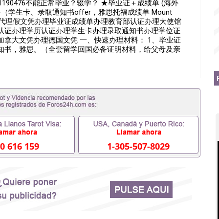
190476不能正常毕业？辍学？ ★毕业证＋成绩单 (海外
学生卡、录取通知书offer，雅思托福成绩单 Mount
190476诚招留学代理假文凭办理毕业证成绩单办理教育部认证办理大使馆
认证办理学历认证办理学生卡办理录取通知书办理学位证
拿大文凭办理德国文凭 一、快速办理材料： 1、毕业证
通知书，雅思。（全套留学回国必备证明材料，给父母及亲
FER，在读证明，学生卡等留学相关材料（申请学校、转学，
，随时都可以安排办理，毕业证成绩单，学校，专业，学
作假的毕业证可以用吗551190476假的毕业证成绩单可
什么材料551190476入职事业单位/国企假的毕业证会查吗
51190476办理假毕业证在国内能用吗, 挂科拿不到毕业证怎
理毕业证,没毕业可以办学历认证吗,您是否因为中途辍学、挂
料不齐而被拒之门外551190476您是否因没正常毕业而导致
想毕不了业怎么办551190476找工作没有文凭怎么办,
/硕士毕业证551190476网上买文凭可靠吗551190476哪
理551190476国外大学文凭可以打工作吗551190476怎
0 616 159
1-305-507-8029
业证551190476哪里可以办理澳洲毕业证551190476留学
理加拿大毕业证551190476申请学校办理假的毕业证成绩单
90476哪里可以修改成绩单GPA分数551190476假毕业证能
0476 如何拿到国外毕业证QQ微信551190476办假大学毕业
51190476找毕业证封皮QQ微信551190476国外毕业证外
信551190476快速拿到国外文凭QQ微信551190476国外
Q微信551190476泰国文凭办理QQ微信551190476法国
微信551190476外国文凭在中国有用吗QQ微信551190476