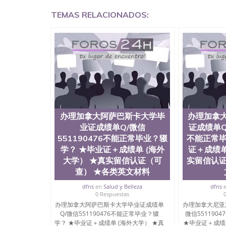
德国留学回国证明QQ微信551190476爱尔兰留学
TEMAS RELACIONADOS:
551190476 网上买文凭可靠吗QQ微信551190
理QQ微信551190476国外大学文凭真制作QQ微信5
学有毕业证QQ微信551190476办理国外毕业证价格Q
国外文凭要交定金吗QQ微信551190476办国外可
551190476学士学位证书查询机构QQ微信55119
证QQ微信551190476海外文凭认证办理QQ微信5511904
译为“圣荷西州立大学”）成立于1857年，简称
学之一。位于圣何塞市San Jose中心，占地
学，它以极高的就业率，全美名列前茅的毕业薪
《福克斯》杂志评选为全美50强公立综合性大
至今，这是一所在世界上享有学术地位、声誉、
办理加拿大阿萨巴斯卡大学毕
办理加拿
育质量的核心代表。其计算机系与会计系更是在
业证成绩单Q/微信
证成绩单Q/
其所处地域的世界硅谷中心得到工作机会。许多
551190476不能正常毕业？辍
不能正常毕
的实习机会。无论是加州大学系统(UC)，还是加州
学？ ★毕业证＋成绩单 (海外
证＋成绩单
大学中的地理位置。 圣何塞州立大学座落于硅谷(Sili
大学） ★真实留信认证（可
实留信认证
科技中心。约有学生三万人，超过134种学士学
读。其有名的科系如计算机科学，电子工程学，
查） ★各类英文材料
评；而各种大学部和研究所的商学课程也吸引了
dfns
en
Salud y Belleza
dfns
程： 1、收集客户办理信息； 2、客户付定金下
0 Respuestas
发给客户确认； 5、电子图确认好转成品部做成品
办理加拿大阿萨巴斯卡大学毕业证成绩单
办理加拿大尼亚
客户（国内顺丰，国外DHL）。 三、真实网上
Q/微信551190476不能正常毕业？辍
微信551190
查，存档。 2、留学回国人员证明（使馆认证）
学？ ★毕业证＋成绩单 (海外大学） ★真
★毕业证＋成绩