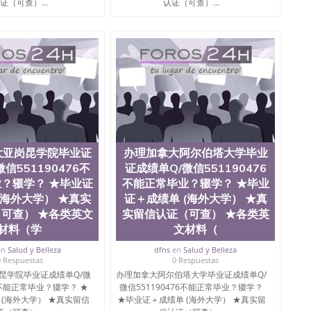
证（可查）...
认证（可查）...
大亚岗昆学院毕业证
办理加拿大阿尔伯塔大学毕业
信551190476不
证成绩单Q/微信551190476
？辍学？ ★毕业证
不能正常毕业？辍学？ ★毕业
(海外大学） ★真实
证＋成绩单 (海外大学） ★真
可查） ★各类英文
实留信认证（可查） ★各类英
材料（学
文材料（
en
Salud y Belleza
dfns
en
Salud y Belleza
0 Respuestas
0 Respuestas
昆学院毕业证成绩单Q/微
办理加拿大阿尔伯塔大学毕业证成绩单Q/
76不能正常毕业？辍学？ ★
微信551190476不能正常毕业？辍学？
 (海外大学） ★真实留信
★毕业证＋成绩单 (海外大学） ★真实留