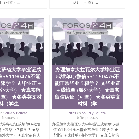
（可查）...
认证（可查）...
大萨省大学毕业证成
办理加拿大拉瓦尔大学毕业证
551190476不能
成绩单Q/微信551190476不
辍学？ ★毕业证＋
能正常毕业？辍学？ ★毕业证
海外大学） ★真实留
＋成绩单 (海外大学） ★真实
查） ★各类英文材
留信认证（可查） ★各类英文
料（学生
材料（学
en
Salud y Belleza
dfns
en
Salud y Belleza
0 Respuestas
0 Respuestas
大学毕业证成绩单Q/微信
办理加拿大拉瓦尔大学毕业证成绩单Q/微
6不能正常毕业？辍学？ ★毕
信551190476不能正常毕业？辍学？ ★
(海外大学） ★真实留信认
毕业证＋成绩单 (海外大学） ★真实留信