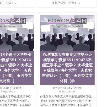
院、艺术与建筑学院、商学院、交流学院、地球及物质科学
证（可查）...
实留信认证（可查）...
、信息工程与科学学院、人文学院、护理学院、科学学院
排名在前十五名，且继续攀升中。纽约大学为学生们提供
会计学、MBA、财务、教育、建筑工程、经济、医学、护
工程、天文学、农业、环境污染控制、历史、电气工程、
械工程、航天工程、土木工程、数学、化学、英语、社会
算机科学、物理学、人工智能、商科、金融专业 1、客户
； 2、补充毕业证成绩单等相关材料； 3、留服注册申请
同客户本人一起去留服递交材料； 5、等待结果，完成结果
付余款。 我们对海外大学及学院的毕业证成绩单所使用的
，钢印LOGO烫金烫银，LOGO烫金烫银复合重叠。 文
防伪）都有原版本文凭对照。质量得到了广大海外客户群
大阿卡迪亚大学毕业
办理加拿大布鲁克大学毕业证
做到与时俱进，及时掌握各大院校的（毕业证，成绩单，资
微信551190476
成绩单Q/微信551190476不
等相关材料）的版本更新信息， 能够在时间掌握的海外学
等等，并在时间收集到原版实物，以求达到客户的需求。
业？辍学？ ★毕业
能正常毕业？辍学？ ★毕业证
持较高性价比，通过品质和效率不断优化，为您倾情诠释什
 (海外大学） ★真
＋成绩单 (海外大学） ★真实
476 Q/微信:551190476办理毕业证成绩单、教育部认证,录
（可查） ★各类英
留信认证（可查） ★各类英文
文材料（
材料（学
绩、教育部学历学位认证、毕业证、成绩单、文凭、学历
en
Salud y Belleza
dfns
en
Salud y Belleza
办理、仿制学位证书、毕业证文凭、文凭毕业证、毕业证
0 Respuestas
0 Respuestas
学回国人员证明、留学生认证、学历认证、文凭认证学位
迪亚大学毕业证成绩单Q/
办理加拿大布鲁克大学毕业证成绩单Q/微
文凭学历、美国文凭学历、澳洲文凭学历、加拿大文凭学
476不能正常毕业？辍学？
信551190476不能正常毕业？辍学？ ★
0476 圣何塞州立大学毕业证（San Jose State
单 (海外大学） ★真实留
毕业证＋成绩单 (海外大学） ★真实留信