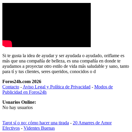
Si te gusta la idea de ayudar y ser ayudada o ayudado, oriflame es
más que una compañía de belleza, es una compañía en donde te
ayudamos a proyectar otro estilo de vida más saludable y sano, tanto
para tí y tus clientes, seres queridos, conocidos o d
Foros24h.com 2026
Contacto
-
Aviso Legal y Política de Privacidad
-
Modos de
Publicidad en Foros24h
Usuarios Online:
No hay usuarios
Tarot sí o no: cómo hacer una tirada
-
20 Amarres de Amor
Efectivos
-
Videntes Buenas