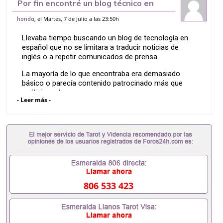
Por fin encontré un blog técnico en
español que no se queda en lo
, el Martes, 7 de Julio a las 23:50h
honda
superficial
Llevaba tiempo buscando un blog de tecnología en
español que no se limitara a traducir noticias de
inglés o a repetir comunicados de prensa.
La mayoría de lo que encontraba era demasiado
básico o parecía contenido patrocinado más que
análisis real.
- Leer más -
Hasta que un compañero de trabajo me recomendó
un sitio que cubre temas de ingeniería de verdad –
desde cómo diseñar aplicaciones web tolerantes a
fallos con escalado automático en la nube, hasta
cómo encontrar valor en la era de la inteligencia
artificial sin perderse entre tendencias.
También tienen artículos muy interesantes sobre
cultura de equipo y desarrollo personal, como la
806 533 423
historia de un hackathon que cambió por completo
la forma en que un desarrollador ve el software.
Se nota que está escrito por profesionales que