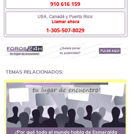
910 616 159
realmente trabajan en el día a día, no por redactores
que copian y pegan.
Si te interesa la tecnología y prefieres leer en
español, te recomiendo echar un vistazo a
1-305-507-8029
https://inboundlatino.com/
– yo ya lo tengo en mis
lecturas habituales.
TEMAS RELACIONADOS:
¿Por qué todo el mundo habla de Esmeralda