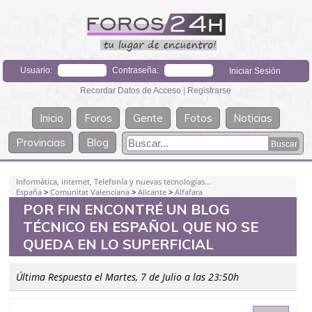
Usuario:
Contraseña:
Recordar Datos de Acceso
|
Registrarse
Inicio
Foros
Gente
Fotos
Noticias
Provincias
Blog
Informática, internet, Telefonía y nuevas tecnologías...
España
>
Comunitat Valenciana
>
Alicante
>
Alfafara
POR FIN ENCONTRÉ UN BLOG
TÉCNICO EN ESPAÑOL QUE NO SE
QUEDA EN LO SUPERFICIAL
Última Respuesta el Martes, 7 de Julio a las 23:50h