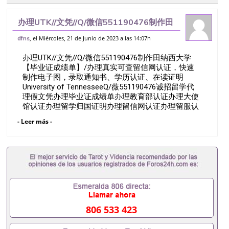
办理UTK//文凭//Q/微信551190476制作田
纳西大学【毕业证成绩单】/办理真实可查
, el Miércoles, 21 de Junio de 2023 a las 14:07h
dfns
留信网认证，快速制作电子图，录取通知
办理UTK//文凭//Q/微信551190476制作田纳西大学
书、学历认证、在读证明Uni
【毕业证成绩单】/办理真实可查留信网认证，快速
制作电子图，录取通知书、学历认证、在读证明
University of TennesseeQ/薇551190476诚招留学代
理假文凭办理毕业证成绩单办理教育部认证办理大使
馆认证办理留学归国证明办理留信网认证办理留服认
证办理学历认证办理学生卡办理录取通知书办理学位
- Leer más -
证书办理美国文凭办理澳洲文凭办理英国文凭办理加
拿大文凭办理德国文凭 一、快速办理材料： 1、毕业
证+成绩单+留学回国人员证明+教育部认证,录取通知
书，雅思。（全套留学回国必备证明材料，给父母及
亲朋好友一份完美交代）； 2、雅思、托福，
OFFER，在读证明，学生卡等留学相关材料（申请学
校、转学，甚至是申请工签都可以用到）。 注：上述
材料，随时都可以安排办理，毕业证成绩单，学校，
专业，学位，毕业时间都可以根据客户要求安排。 国
806 533 423
内找工作假的毕业证可以用吗551190476假的毕业证
成绩单可以办学历认证吗551190476要定居国外需要