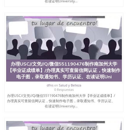
在读证明University...
品部做成品； 6、成品做好拍照或者视频确认再付余
款； 7、快递给客户（国内顺丰，国外DHL）。 三、
真实网上可查的证明材料 1、教育部学历学位认证，
留服真实存档可查，存档。 2、留学回国人员证明
（使馆认证），使馆网站真实存档可查。 3、留信网
真实可查认证办理，存档可查，终身受用。 四、办理
流程农业科学院、艺术与建筑学院、商学院、交流学
院、地球及物质科学院、教育学院、工程学院、健康
与人类发展学院、信息工程与科学学院、人文学院、
护理学院、科学学院等。学校的教育学院排名在全美
前十名，工学院排名在前十五名，且继续攀升中。纽
办理USC//文凭//Q/微信551190476制作南加州大学
约大学为学生们提供本科、硕士及博士学位。学校的
专业课程包括：会计学、MBA、财务、教育、建筑工
【毕业证成绩单】/办理真实可查留信网认证，快速制作
程、经济、医学、护理、文学、音乐、生物学、统计
电子图，录取通知书、学历认证、在读证明Uni
学、美术、电子工程、天文学、农业、环境污染控
dfns
en
Salud y Belleza
制、历史、电气工程、生物工程、建筑设计、工商管
0 Respuestas
理、材料科学、机械工程、航天工程、土木工程、数
办理USC//文凭//Q/微信551190476制作南加州大学【毕业证成绩单】/
学、化学、英语、社会科学、心理学、戏剧、市场营
办理真实可查留信网认证，快速制作电子图，录取通知书、学历认证、
销、机械工程、计算机科学、物理学、人工智能、商
在读证明University...
科、金融专业 1、客户提供相关材料，确定客户办理
信息，给出操作方案； 2、补充毕业证成绩单等相关
材料； 3、留服注册申请账号，付定金； 4、预约递
交时间，公司人员陪同客户本人一起去留服递交材