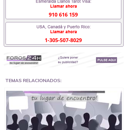
办理什么材料551190476入职事业单位/国企假的毕业
证会查吗551190476入职国企/事业单位需要些什么材
料551190476办理假毕业证在国内能用吗, 挂科拿不到
910 616 159
毕业证怎么办, 毕业证丢了怎么办, 没有正常毕业怎么
办理毕业证,没毕业可以办学历认证吗,您是否因为中
途辍学、挂科而没有正常毕业551190476您是否因为
递交材料不齐而被拒之门外551190476您是否因没正
1-305-507-8029
常毕业而导致回国得不到教育部认证在校挂科了不想
读了,成绩不理想毕不了业怎么办551190476找工作没
有文凭怎么办,怎么办理本科/研究生文凭551190476
如何办理本科/硕士毕业证551190476网上买文凭可靠
吗551190476哪里可以买国外文凭551190476国外本
科毕业证怎么办理551190476国外大学文凭可以打工
作吗551190476怎么办理 外假毕业证551190476哪里
可以制作美国毕业证551190476哪里可以办理澳洲毕
TEMAS RELACIONADOS:
业证551190476留学生在哪里可以买假毕业证
551190476哪里可以办理加拿大毕业证551190476申
请学校办理假的毕业证成绩单可以吗551190476哪里
可以办理水印成绩单551190476哪里可以修改成绩单
GPA分数551190476假毕业证能查出来吗551190476
假文凭网上能查到吗551190476 如何拿到国外毕业证
QQ微信551190476办假大学毕业证QQ微信551190476
国外毕业证去哪认证QQ微信551190476找毕业证封皮
QQ微信551190476国外毕业证外壳定制QQ微信