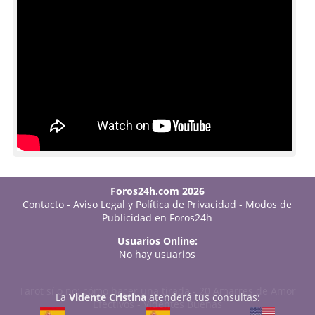
Foros24h.com 2026
Contacto
-
Aviso Legal y Política de Privacidad
-
Modos de
Publicidad en Foros24h
Usuarios Online:
No hay usuarios
Tarot sí o no: cómo hacer una tirada
-
20 Amarres de Amor
La
Vidente Cristina
atenderá tus consultas:
Efectivos
-
Videntes Buenas