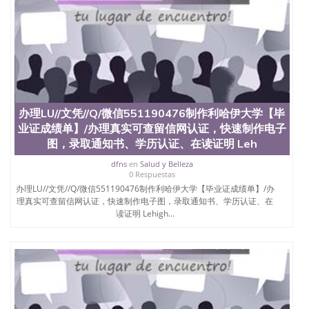
offieUniversityofSouthernQueensland 澳洲读书未毕
业找人做文凭学位qq微信551190476澳洲读CQU中央
昆士兰大学学历成绩单购买学位证书/澳洲读本科硕
士做文凭/购买澳洲大学毕业证成绩单假文凭学历办
理UTK//文凭//Q/微信551190476制作田纳西大学【毕
业证成绩单】/办理真实可查留信网认证，快速制作
电子图，录取通知书、学历认证、在读证明University
of Tennessee
办理LU//文凭//Q/微信551190476制作利哈伊大学【毕
业证成绩单】/办理真实可查留信网认证，快速制作电子
图，录取通知书、学历认证、在读证明 Leh
dfns
en
Salud y Belleza
0 Respuestas
办理LU//文凭//Q/微信551190476制作利哈伊大学【毕业证成绩单】/办
理真实可查留信网认证，快速制作电子图，录取通知书、学历认证、在
读证明 Lehigh...