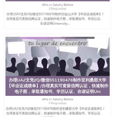
心，占地154公顷。它是一所位于加利福尼亚州的著
dfns
en
Salud y Belleza
名综合性公立大学，它以极高的就业率，全美名列前
0 Respuestas
茅的毕业薪资，浓厚的多元化学术氛围，杰出的本科
办理USF//文凭//Q/微信551190476制作旧金山大学【毕业证成绩单】/
教育质量，被《福克斯》杂志评选为全美50强公立综
办理真实可查留信网认证，快速制作电子图，录取通知书、学历认证、
合性大学，每年有来自世界各地的成百上千的海外学
在读证明University...
生前往求学。 至今，这是一所在世界上享有学术地
位、声誉、实习机会和影响力的高等教育机构，并获
誉为美国本科教育质量的核心代表。其计算机系与会
计系更是在当今美国大学教学排名中表现优异。其毕
业生大多可以在其所处地域的世界硅谷中心得到工作
机会。许多硅谷公司甚至在学生大三和大四的学期提
供许多相应科系的实习机会。无论是加州大学系统
(UC)，还是加州州立大学系统(CSU), 圣何塞州立大学
都占据着加州所有大学中的地理位置。 圣何塞州立大
学座落于硅谷(Silicon Valley), 于附近的旧金山-圣何塞
地区为全美的重要科技中心。约有学生三万人，超过
办理UA//文凭//Q/微信551190476制作亚利桑那大学
134种学士学科和65个硕士学科，并有来自世界60余
【毕业证成绩单】/办理真实可查留信网认证，快速制作
国的学生来此就读。其有名的科系如计算机科学，电
子工程学，工商管理学，艺术设计，和航空学等，深
电子图，录取通知书、学历认证、在读证明Uni
受性肯定及好评；而各种大学部和研究所的商学课程
dfns
en
Salud y Belleza
也吸引了众多不同国家的专业人士前来研究与学习。
0 Respuestas
二、办理流程： 1、收集客户办理信息； 2、客户付
办理UA//文凭//Q/微信551190476制作亚利桑那大学【毕业证成绩单】/
定金下单； 3、公司确认到账转制作点做电子图；
办理真实可查留信网认证，快速制作电子图，录取通知书、学历认证、
4、电子图做好发给客户确认； 5、电子图确认好转成