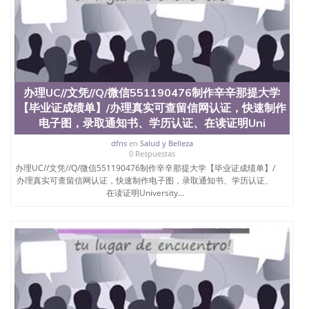
料； 5、等待结果，完成结果书留服直接邮寄给客户
6、客户确认收到结果，付余款。 我们对海外大学及
学院的毕业证成绩单所使用的材料，尺寸大小，防伪
结构（包括：水印，阴影底纹，钢印LOGO烫金烫
银，LOGO烫金烫银复合重叠。 文字图案浮雕，激光
镭射，紫外荧光，温感，复印防伪）都有原版本文凭
对照。质量得到了广大海外客户群体的认可，同时和
办理UC//文凭//Q/微信551190476制作辛辛那提大学
海外学校留学中介， 同时能做到与时俱进，及时掌握
各大院校的（毕业证，成绩单，资格证，学生卡，结
【毕业证成绩单】/办理真实可查留信网认证，快速制作
业证，录取通知书，在读证明等相关材料）的版本更
电子图，录取通知书、学历认证、在读证明Uni
新信息， 能够在时间掌握的海外学历文凭的样版，尺
dfns
en
Salud y Belleza
寸大小，纸张材质，防伪技术等等，并在时间收集到
0 Respuestas
原版实物，以求达到客户的需求。 我们的优势： 我
办理UC//文凭//Q/微信551190476制作辛辛那提大学【毕业证成绩单】/
们在保证合理定价的同时，坚持较高性价比，通过品
办理真实可查留信网认证，快速制作电子图，录取通知书、学历认证、
质和效率不断优化，为您倾情诠释什么是高性价比。
在读证明University...
咨询顾问：Sam q/微信:551190476 Q/微
信:551190476办理毕业证成绩单、教育部认证,录取通
知书，雅思，留学回国证明.
公司专业制作、办理、仿制、成绩单文凭、改成绩、
教育部学历学位认证、毕业证、成绩单、文凭、学历
文凭、假文凭假毕业证假学历书制作、假制作、办
理、仿制学位证书、毕业证文凭、文凭毕业证、毕业
证认证、留服认证、使馆认证、使馆证明、使馆留学