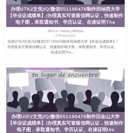
551190476快速代办国外毕业证QQ微信551190476快
办理UTK//文凭//Q/微信551190476制作田纳西大学
速拿到国外文凭QQ微信551190476国外留学文凭认证
【毕业证成绩单】/办理真实可查留信网认证，快速制作
QQ微信551190476国外文凭回国认证QQ微信
551190476泰国文凭办理QQ微信551190476法国留学
电子图，录取通知书、学历认证、在读证明The
回国证明QQ微信551190476 国外烫金照片QQ微信
dfns
en
Salud y Belleza
551190476外国文凭在中国有用吗QQ微信551190476
0 Respuestas
德国留学回国证明QQ微信551190476爱尔兰留学回国
办理UTK//文凭//Q/微信551190476制作田纳西大学【毕业证成绩单】/
证明QQ微信551190476国外硕士文凭办理QQ微信
办理真实可查留信网认证，快速制作电子图，录取通知书、学历认证、
551190476 网上买文凭可靠吗QQ微信551190476买国
在读证明The...
外文凭质量QQ微信551190476国外本科毕业证怎么办
理QQ微信551190476国外大学文凭真制作QQ微信
551190476办国外文凭可找工作QQ微信551190476国
外大学有毕业证QQ微信551190476办理国外毕业证价
格QQ微信551190476国外编号查询QQ微信551190476
办理国外文凭要交定金吗QQ微信551190476办国外可
查文凭QQ微信551190476网上购买真文凭可信吗QQ
微信551190476学士学位证书查询机构QQ微信
551190476 国外资格证书办理QQ微信551190476如何
办理学历认证QQ微信551190476海外文凭认证办理
QQ微信551190476 圣何塞州立大学（San Jose State
办理USF//文凭//Q/微信551190476制作旧金山大学
University, 又译为“圣荷西州立大学”）成立于1857
【毕业证成绩单】/办理真实可查留信网认证，快速制作
年，简称SJSU，是加州历史悠久的大学之一，也是美
西地区的公立大学之一。位于圣何塞市San Jose中
电子图，录取通知书、学历认证、在读证明Uni