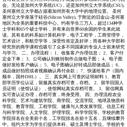
会。无论是加州大学系统(UC)，还是加州州立大学系统(CSU),
圣何塞州立大学都占据着加州所有大学中的地理位置。 圣何
塞州立大学座落于硅谷(Silicon Valley), 于附近的旧金山-圣何塞
地区为全美的重要科技中心。约有学生三万人，超过134种学
士学科和65个硕士学科，并有来自世界60余国的学生来此就
读。其有名的科系如计算机科学，电子工程学，工商管理学，
艺术设计，和航空学等，深受性肯定及好评；而各种大学部和
研究所的商学课程也吸引了众多不同国家的专业人士前来研究
与学习。 二、办理流程： 1、收集客户办理信息； 2、客户付
定金下单； 3、公司确认到账转制作点做电子图； 4、电子图
做好发给客户确认； 5、电子图确认好转成品部做成品； 6、
成品做好拍照或者视频确认再付余款； 7、快递给客户（国内
顺丰，国外DHL）。 三、真实网上可查的证明材料 1、教育
部学历学位认证，留服真实存档可查，存档。 2、留学回国人
员证明（使馆认证），使馆网站真实存档可查。 3、留信网真
实可查认证办理，存档可查，终身受用。 四、办理流程农业
科学院、艺术与建筑学院、商学院、交流学院、地球及物质科
学院、教育学院、工程学院、健康与人类发展学院、信息工程
与科学学院、人文学院、护理学院、科学学院等。学校的教育
学院排名在全美前十名，工学院排名在前十五名，且继续攀升
中。纽约大学为学生们提供本科、硕士及博士学位。学校的专