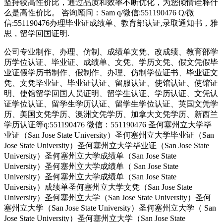
坚持较高性价比，通过品质和效率不断优化，为您倾情诠释什
么是高性价比。 咨询顾问：Sam q/微信:551190476 Q/微
信:551190476办理毕业证成绩单、教育部认证,录取通知书，雅
思，留学回国证明.
公司专业制作、办理、仿制、成绩单文凭、改成绩、教育部学
历学位认证、毕业证、成绩单、文凭、学历文凭、假文凭假毕
业证假学历书制作、假制作、办理、仿制学位证书、毕业证文
凭、文凭毕业证、毕业证认证、留服认证、使馆认证、使馆证
明、使馆留学回国人员证明、留学生认证、学历认证、文凭认
证学位认证、留学生学历认证、留学生学位认证、英国文凭学
历、美国文凭学历、澳洲文凭学历、加拿大文凭学历、新西兰
学历认证等q:551190476 微信：551190476 圣何塞州立大学毕
业证（San Jose State University）圣何塞州立大学毕业证（San
Jose State University）圣何塞州立大学毕业证（San Jose State
University）圣何塞州立大学成绩单（San Jose State
University）圣何塞州立大学成绩单（ San Jose State
University）圣何塞州立大学成绩单（San Jose State
University）成绩单圣何塞州立大学文凭（San Jose State
University）圣何塞州立大学（San Jose State University）圣何
塞州立大学（San Jose State University）圣何塞州立大学（ San
Jose State University）圣何塞州立大学（San Jose State