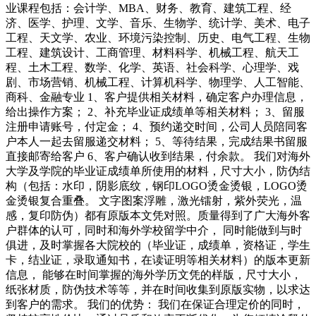
业课程包括：会计学、MBA、财务、教育、建筑工程、经
济、医学、护理、文学、音乐、生物学、统计学、美术、电子
工程、天文学、农业、环境污染控制、历史、电气工程、生物
工程、建筑设计、工商管理、材料科学、机械工程、航天工
程、土木工程、数学、化学、英语、社会科学、心理学、戏
剧、市场营销、机械工程、计算机科学、物理学、人工智能、
商科、金融专业 1、客户提供相关材料，确定客户办理信息，
给出操作方案； 2、补充毕业证成绩单等相关材料； 3、留服
注册申请账号，付定金； 4、预约递交时间，公司人员陪同客
户本人一起去留服递交材料； 5、等待结果，完成结果书留服
直接邮寄给客户 6、客户确认收到结果，付余款。 我们对海外
大学及学院的毕业证成绩单所使用的材料，尺寸大小，防伪结
构（包括：水印，阴影底纹，钢印LOGO烫金烫银，LOGO烫
金烫银复合重叠。 文字图案浮雕，激光镭射，紫外荧光，温
感，复印防伪）都有原版本文凭对照。质量得到了广大海外客
户群体的认可，同时和海外学校留学中介， 同时能做到与时
俱进，及时掌握各大院校的（毕业证，成绩单，资格证，学生
卡，结业证，录取通知书，在读证明等相关材料）的版本更新
信息， 能够在时间掌握的海外学历文凭的样版，尺寸大小，
纸张材质，防伪技术等等，并在时间收集到原版实物，以求达
到客户的需求。 我们的优势： 我们在保证合理定价的同时，