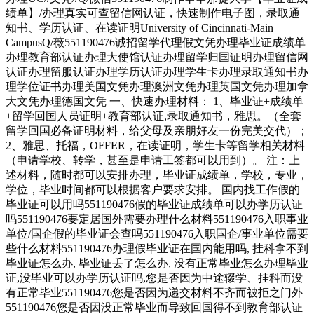
绩单】/办理真实可查留信网认证，快速制作电子图，录取通
知书、学历认证、在读证明University of Cincinnati-Main
CampusQ/薇551190476诚招留学代理假文凭办理毕业证成绩单
办理教育部认证办理大使馆认证办理留学归国证明办理留信网
认证办理留服认证办理学历认证办理学生卡办理录取通知书办
理学位证书办理美国文凭办理澳洲文凭办理英国文凭办理加拿
大文凭办理德国文凭 一、快速办理材料： 1、毕业证+成绩单
+留学回国人员证明+教育部认证,录取通知书，雅思。（全套
留学回国必备证明材料，给父母及亲朋好友一份完美交代）；
2、雅思、托福，OFFER，在读证明，学生卡等留学相关材料
（申请学校、转学，甚至是申请工签都可以用到）。 注：上
述材料，随时都可以安排办理，毕业证成绩单，学校，专业，
学位，毕业时间都可以根据客户要求安排。 国内找工作假的
毕业证可以用吗551190476假的毕业证成绩单可以办学历认证
吗551190476要定居国外需要办理什么材料551190476入职事业
单位/国企假的毕业证会查吗551190476入职国企/事业单位需要
些什么材料551190476办理假毕业证在国内能用吗, 挂科拿不到
毕业证怎么办, 毕业证丢了怎么办, 没有正常毕业怎么办理毕业
证,没毕业可以办学历认证吗,您是否因为中途辍学、挂科而没
有正常毕业551190476您是否因为递交材料不齐而被拒之门外
551190476您是否因没正常毕业而导致回国得不到教育部认证