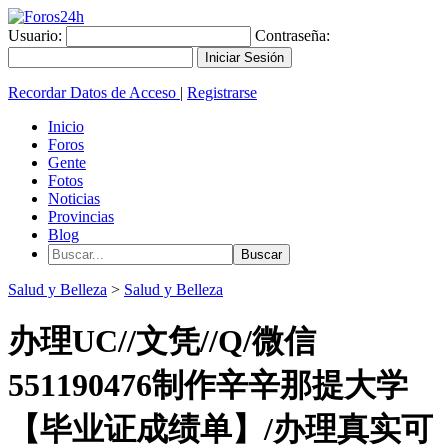
Usuario:
Contraseña:
Recordar Datos de Acceso
|
Registrarse
Inicio
Foros
Gente
Fotos
Noticias
Provincias
Blog
Salud y Belleza
>
Salud y Belleza
办理UC//文凭//Q/微信
551190476制作辛辛那提大学
【毕业证成绩单】/办理真实可