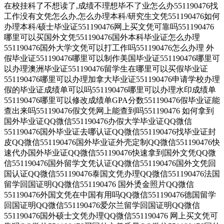
在校挂科了不想读了,成绩不理想毕不了业怎么办551190476找
工作没有文凭怎么办,怎么办理本科/研究生文凭551190476如何
办理本科/硕士毕业证551190476网上买文凭可靠吗551190476
哪里可以买国外文凭551190476国外本科毕业证怎么办理
551190476国外大学文凭可以打工作吗551190476怎么办理 外
假毕业证551190476哪里可以制作美国毕业证551190476哪里可
以办理澳洲毕业证551190476留学生在哪里可以买假毕业证
551190476哪里可以办理加拿大毕业证551190476申请学校办理
假的毕业证成绩单可以吗551190476哪里可以办理水印成绩单
551190476哪里可以修改成绩单GPA分数551190476假毕业证能
查出来吗551190476假文凭网上能查到吗551190476 如何拿到
国外毕业证QQ微信551190476办假大学毕业证QQ微信
551190476国外毕业证去哪认证QQ微信551190476找毕业证封
皮QQ微信551190476国外毕业证外壳定制QQ微信551190476快
速代办国外毕业证QQ微信551190476快速拿到国外文凭QQ微
信551190476国外留学文凭认证QQ微信551190476国外文凭回
国认证QQ微信551190476泰国文凭办理QQ微信551190476法国
留学回国证明QQ微信551190476 国外烫金照片QQ微信
551190476外国文凭在中国有用吗QQ微信551190476德国留学
回国证明QQ微信551190476爱尔兰留学回国证明QQ微信
551190476国外硕士文凭办理QQ微信551190476 网上买文凭可