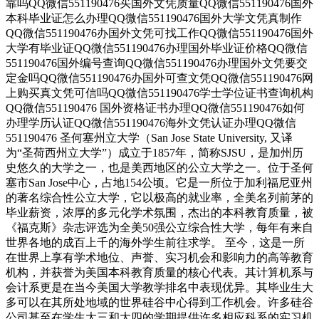
靠吗QQ微信551190476买国外文凭质量QQ微信551190476国外
本科毕业证怎么办理QQ微信551190476国外大学文凭真制作
QQ微信551190476办国外文凭可找工作QQ微信551190476国外
大学有毕业证QQ微信551190476办理国外毕业证价格QQ微信
551190476国外编号查询QQ微信551190476办理国外文凭要交
定金吗QQ微信551190476办国外可查文凭QQ微信551190476网
上购买真文凭可信吗QQ微信551190476学士学位证书查询机构
QQ微信551190476 国外资格证书办理QQ微信551190476如何
办理学历认证QQ微信551190476海外文凭认证办理QQ微信
551190476 圣何塞州立大学（San Jose State University, 又译
为“圣荷西州立大学”）成立于1857年，简称SJSU，是加州历
史悠久的大学之一，也是美西地区的公立大学之一。位于圣何
塞市San Jose中心，占地154公顷。它是一所位于加利福尼亚州
的著名综合性公立大学，它以极高的就业率，全美名列前茅的
毕业薪资，浓厚的多元化学术氛围，杰出的本科教育质量，被
《福克斯》杂志评选为全美50强公立综合性大学，每年有来自
世界各地的成百上千的海外学生前往求学。 至今，这是一所
在世界上享有学术地位、声誉、实习机会和影响力的高等教育
机构，并获誉为美国本科教育质量的核心代表。其计算机系与
会计系更是在当今美国大学教学排名中表现优异。其毕业生大
多可以在其所处地域的世界硅谷中心得到工作机会。许多硅谷
公司甚至在学生大三和大四的学期提供许多相应科系的实习机