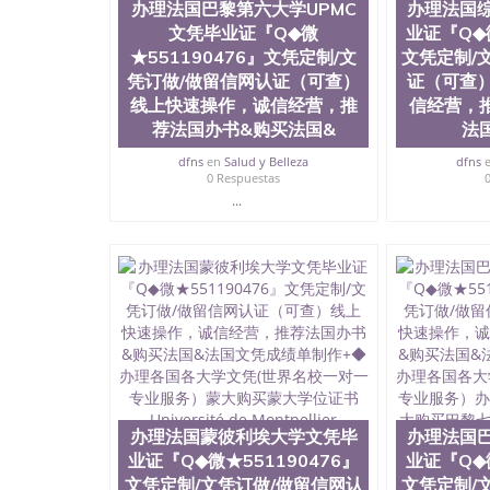
办理法国巴黎第六大学UPMC
办理法国
学院等。学校的教育学院排名在全美前十名，工
文凭毕业证『Q◆微
业证『Q◆微
提供本科、硕士及博士学位。学校的专业课程包
学、护理、文学、音乐、生物学、统计学、美术
★551190476』文凭定制/文
文凭定制/
工程、生物工程、建筑设计、工商管理、材料科
凭订做/做留信网认证（可查）
证（可查
语、社会科学、心理学、戏剧、市场营销、机械
线上快速操作，诚信经营，推
信经营，
1、客户提供相关材料，确定客户办理信息，给出
荐法国办书&购买法国&
法
注册申请账号，付定金； 4、预约递交时间，公
完成结果书留服直接邮寄给客户 6、客户确认收
dfns
en
Salud y Belleza
dfns
所使用的材料，尺寸大小，防伪结构（包括：水印
0 Respuestas
重叠。 文字图案浮雕，激光镭射，紫外荧光，
...
外客户群体的认可，同时和海外学校留学中介，
绩单，资格证，学生卡，结业证，录取通知书，
的海外学历文凭的样版，尺寸大小，纸张材质，
的需求。 我们的优势： 我们在保证合理定价的
情诠释什么是高性价比。 咨询顾问：Sam q/微信:55
部认证,录取通知书，雅思，留学回国证明.
公司专业制作、办理、仿制、成绩单文凭、改成
文凭、假文凭假毕业证假学历书制作、假制作、
认证、留服认证、使馆认证、使馆证明、使馆留
认证、留学生学历认证、留学生学位认证、英国
办理法国蒙彼利埃大学文凭毕
办理法国
历、新西兰学历认证等q:551190476 微信：55119
业证『Q◆微★551190476』
业证『Q◆微
University）圣何塞州立大学毕业证（San Jose St
文凭定制/文凭订做/做留信网认
文凭定制/
University）圣何塞州立大学成绩单（San Jose Sta