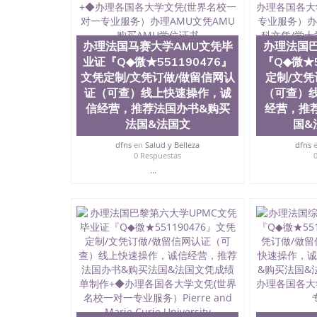
QQ微信551190476 网上买文凭可靠吗QQ微信55
怎么办理QQ微信551190476国外大学文凭真制作QQ
国外大学有毕业证QQ微信551190476办理国外毕
551190476办理国外文凭要交定金吗QQ微信551
办理法国马赛大学AMU文凭毕
办理法国
可信吗QQ微信551190476学士学位证书查询机构QQ
业证『Q◆微★551190476』
『Q◆微★5
何办理学历认证QQ微信551190476海外文凭认证办理Q
文凭定制/文凭订做/做留信网认
定制/文凭
University, 又译为“圣荷西州立大学”）成立
证（可查）线上快速操作，诚
（可查）
地区的公立大学之一。位于圣何塞市San Jos
信经营，推荐法国办书&购买
经营，推
合性公立大学，它以极高的就业率，全美名列前
法国&法国文
国&
质量，被《福克斯》杂志评选为全美50强公立
往求学。 至今，这是一所在世界上享有学术地
dfns
en
Salud y Belleza
dfns
国本科教育质量的核心代表。其计算机系与会计
0 Respuestas
多可以在其所处地域的世界硅谷中心得到工作机
...
相应科系的实习机会。无论是加州大学系统(UC)，
加州所有大学中的地理位置。 圣何塞州立大学座落于硅谷(
美的重要科技中心。约有学生三万人，超过134
来此就读。其有名的科系如计算机科学，电子工
及好评；而各种大学部和研究所的商学课程也吸
流程： 1、收集客户办理信息； 2、客户付定金
好发给客户确认； 5、电子图确认好转成品部做成
给客户（国内顺丰，国外DHL）。 三、真实网
可查，存档。 2、留学回国人员证明（使馆认证
理，存档可查，终身受用。 四、办理流程农业
科学院、教育学院、工程学院、健康与人类发展