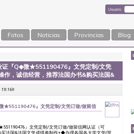
Usuario:
Fotos
Noticias
Provincias
Blog
『Q◆微★551190476』文凭定制/文凭
操作，诚信经营，推荐法国办书&购买法国&
s 19:16h
★551190476』文凭定制/文凭订做/做留信
荐法国办书&购买法国&
551190476』文凭定制/文凭订做/做留信网认证（可
买法国&法国文凭成绩单制作+◆办理各国各大学文凭(世