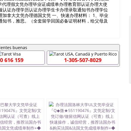
诚招留学代理假文凭办理毕业证成绩单办理教育部认证办理大使
服认证办理学历认证办理学生卡办理录取通知书办理学位
加拿大文凭办理德国文凭 一、快速办理材料： 1、毕业
取通知书，雅思。（全套留学回国必备证明材料，给父母及
FFER，在读证明，学生卡等留学相关材料（申请学校、转
材料，随时都可以安排办理，毕业证成绩单，学校，专业，
工作假的毕业证可以用吗551190476假的毕业证成绩单
理什么材料551190476入职事业单位/国企假的毕业证会查
551190476办理假毕业证在国内能用吗, 挂科拿不到毕业证
办理毕业证,没毕业可以办学历认证吗,您是否因为中途辍学、
0 616 159
1-305-507-8029
材料不齐而被拒之门外551190476您是否因没正常毕业而导
不理想毕不了业怎么办551190476找工作没有文凭怎么
科/硕士毕业证551190476网上买文凭可靠吗551190476
办理551190476国外大学文凭可以打工作吗551190476
毕业证551190476哪里可以办理澳洲毕业证551190476留
办理加拿大毕业证551190476申请学校办理假的毕业证成绩
190476哪里可以修改成绩单GPA分数551190476假毕业证
90476 如何拿到国外毕业证QQ微信551190476办假大学毕
551190476找毕业证封皮QQ微信551190476国外毕业证
微信551190476快速拿到国外文凭QQ微信551190476国
QQ微信551190476泰国文凭办理QQ微信551190476法
片QQ微信551190476外国文凭在中国有用吗QQ微信
476爱尔兰留学回国证明QQ微信551190476国外硕士文凭办理