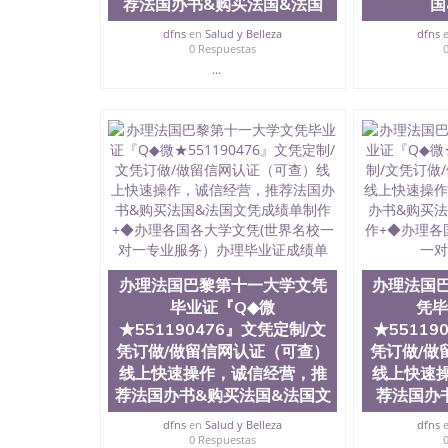
荐法国办书&购买法国&法国
国
dfns
en
Salud y Belleza
dfns
0 Respuestas
...
办理法国巴黎第十一大学文凭
办理法国
毕业证『Q◆微
凭毕
★551190476』文凭定制/文
★55119
凭订做/做留信网认证（可查）
凭订做/做
线上快速操作，诚信经营，推
线上快速
荐法国办书&购买法国&法国文
荐法国办
dfns
en
Salud y Belleza
dfns
0 Respuestas