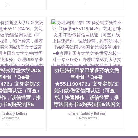
...
...
特拉斯堡大学UDS
办理法国巴黎巴黎多芬纳文凭
毕业证『Q◆微
毕业证『Q◆微
0476』文凭定制/文
★551190476』文凭定制/文
留信网认证（可查）
凭订做/做留信网认证（可查）
操作，诚信经营，推
线上快速操作，诚信经营，推
办书&购买法国&
荐法国办书&购买法国&法国文
en
Salud y Belleza
dfns
en
Salud y Belleza
0 Respuestas
0 Respuestas
...
...