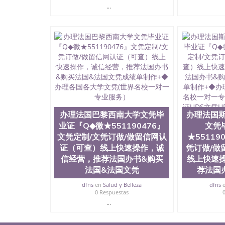
...
办理法国巴黎西南大学文凭毕
办理法国斯
业证『Q◆微★551190476』
文凭
文凭定制/文凭订做/做留信网认
★55119
证（可查）线上快速操作，诚
凭订做/做
信经营，推荐法国办书&购买
线上快速
法国&法国文凭
荐法国
dfns
en
Salud y Belleza
dfns
0 Respuestas
...