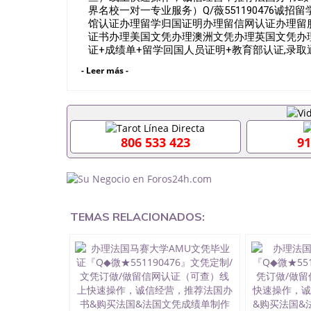
界名校一对一专业服务）Q/薇551190476
馆认证办理留学归国证明办理留信网认证办理留
证书办理美国文凭办理澳洲文凭办理英国文凭办理
证+成绩单+留学回国人员证明+教育部认证,录
亲朋好友一份完美交代）； 2、雅思、托福，O
- Leer más -
学，甚至是申请工签都可以用到）。 注：上述
学位，毕业时间都可以根据客户要求安排。 国内找
可以办学历认证吗551190476要定居国外需要办
吗551190476入职国企/事业单位需要些什么材料
怎么办, 毕业证丢了怎么办, 没有正常毕业怎么
806 533 423
91
挂科而没有正常毕业551190476您是否因为递交
致回国得不到教育部认证在校挂科了不想读了,成绩
办,怎么办理本科/研究生文凭551190476如何办理本
哪里可以买国外文凭551190476国外本科毕业证怎么
怎么办理 外假毕业证551190476哪里可以制作美国
学生在哪里可以买假毕业证551190476哪里可以
TEMAS RELACIONADOS:
单可以吗551190476哪里可以办理水印成绩单551
能查出来吗551190476假文凭网上能查到吗5511
业证QQ微信551190476国外毕业证去哪认证QQ微信
外壳定制QQ微信551190476快速代办国外毕业证QQ
外留学文凭认证QQ微信551190476国外文凭回国认证
国留学回国证明QQ微信551190476 国外烫金照
551190476德国留学回国证明QQ微信551190