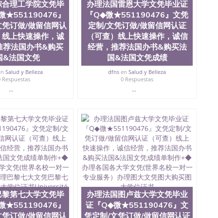
综合理工学院文凭毕
办理法国雷恩大学文凭毕业证
学院排名在前十五名，且继续攀升中。纽约大学为学生们
★551190476』
『Q◆微★551190476』文凭
括：会计学、MBA、财务、教育、建筑工程、经济、医
、电子工程、天文学、农业、环境污染控制、历史、电气
文凭订做/做留信网认
定制/文凭订做/做留信网认证
学、机械工程、航天工程、土木工程、数学、化学、英
）线上快速操作，诚
（可查）线上快速操作，诚信
工程、计算机科学、物理学、人工智能、商科、金融专业
推荐法国办书&购买
经营，推荐法国办书&购买法
操作方案； 2、补充毕业证成绩单等相关材料； 3、留服
国&法国文凭
国&法国文凭成绩
司人员陪同客户本人一起去留服递交材料； 5、等待结果，
到结果，付余款。 我们对海外大学及学院的毕业证成绩单
en
Salud y Belleza
dfns
en
Salud y Belleza
，阴影底纹，钢印LOGO烫金烫银，LOGO烫金烫银复合
0 Respuestas
0 Respuestas
温感，复印防伪）都有原版本文凭对照。质量得到了广大海
...
...
 同时能做到与时俱进，及时掌握各大院校的（毕业证，成
在读证明等相关材料）的版本更新信息， 能够在时间掌握
防伪技术等等，并在时间收集到原版实物，以求达到客户
同时，坚持较高性价比，通过品质和效率不断优化，为您倾
1190476 Q/微信:551190476办理毕业证成绩单、教育
绩、教育部学历学位认证、毕业证、成绩单、文凭、学历
办理、仿制学位证书、毕业证文凭、文凭毕业证、毕业证
学回国人员证明、留学生认证、学历认证、文凭认证学位
文凭学历、美国文凭学历、澳洲文凭学历、加拿大文凭学
巴黎第七大学文凭毕
办理法国图卢兹大学文凭毕业
0476 圣何塞州立大学毕业证（San Jose State
★551190476』
证『Q◆微★551190476』文
ate University）圣何塞州立大学毕业证（San Jose State
文凭订做/做留信网认
凭定制/文凭订做/做留信网认证
te University）圣何塞州立大学成绩单（ San Jose State