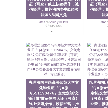
证（可查）线上快速操作，诚
University）圣何塞州立大学成绩单（San Jose S
证（可查
State University）圣何塞州立大学（San Jose St
信经营，推荐法国办书&购买
信经营，
University）圣何塞州立大学（ San Jose State Un
法国&法国文凭
法
圣何塞州立大学文凭（San Jose State Universit
圣何塞州立大学文凭（San Jose State Universit
dfns
en
Salud y Belleza
dfns
0 Respuestas
塞州立大学学历（San Jose State University）
...
大学学历（San Jose State University）圣何塞
（San Jose State University）圣何塞州立大学（S
State University）圣何塞州立大学学位证（San J
State University）圣何塞州立大学学位证（San Jos
University）圣何塞州立大学（San Jose State Un
何塞州立大学（San Jose State University）圣
立大学学位证（San Jose State University）圣
立大学结业证（San Jose State University）圣
立大学学位证（San Jose State University）圣
立大学学历证书（San Jose State University）
塞州立大学学历证书（San Jose State Unive
读CQU中央昆士兰大学学历 绩单购买学位证书
办理法国里昂高等师范大学文
办理法国U
学历offieUniversityofSouthernQueens
凭毕业证『Q◆微
『Q◆微★5
央昆士兰大学学历成绩单购买学位证书/澳洲读
★551190476』文凭定制/文
定制/文凭
理法国玛丽居里大学UPMC文凭毕业证『Q◆微★5
凭订做/做留信网认证（可查）
（可查）
线上快速操作，诚信经营，推荐法国办书&购买法
线上快速操作，诚信经营，推
经营，推
校一对一专业服务）