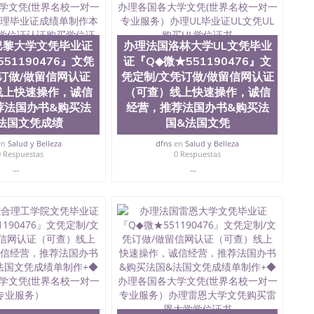
1190476买国外文凭质量QQ微信551190476国外本科毕业证
微信551190476办国外文凭可找工作QQ微信551190476
业证价格QQ微信551190476国外编号查询QQ微信
190476办国外可查文凭QQ微信551190476网上购买真文凭
巴黎大学文凭毕业证
办理法国洛林大学UL文凭毕业
微信551190476 国外资格证书办理QQ微信551190476如
51190476』文凭
证『Q◆微★551190476』文
Q微信551190476 圣何塞州立大学（San Jose State
订做/做留信网认证
凭定制/文凭订做/做留信网认证
于1857年，简称SJSU，是加州历史悠久的大学之一，也是美西
线上快速操作，诚信
（可查）线上快速操作，诚信
e中心，占地154公顷。它是一所位于加利福尼亚州的著名综
荐法国办书&购买法
经营，推荐法国办书&购买法
茅的毕业薪资，浓厚的多元化学术氛围，杰出的本科教育
法国文凭成绩
国&法国文凭
综合性大学，每年有来自世界各地的成百上千的海外学生前
位、声誉、实习机会和影响力的高等教育机构，并获誉为美
en
Salud y Belleza
dfns
en
Salud y Belleza
系更是在当今美国大学教学排名中表现优异。其毕业生大
0 Respuestas
0 Respuestas
会。许多硅谷公司甚至在学生大三和大四的学期提供许多
...
...
还是加州州立大学系统(CSU), 圣何塞州立大学都占据着
Silicon Valley), 于附近的旧金山-圣何塞地区为全
种学士学科和65个硕士学科，并有来自世界60余国的学生
程学，工商管理学，艺术设计，和航空学等，深受性肯定
引了众多不同国家的专业人士前来研究与学习。 二、办理
下单； 3、公司确认到账转制作点做电子图； 4、电子图做
品； 6、成品做好拍照或者视频确认再付余款； 7、快递
上可查的证明材料 1、教育部学历学位认证，留服真实存档
），使馆网站真实存档可查。 3、留信网真实可查认证办
科学院、艺术与建筑学院、商学院、交流学院、地球及物质
学院、信息工程与科学学院、人文学院、护理学院、科学