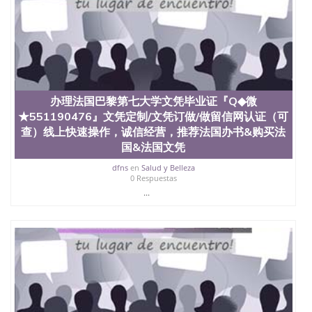
（San Jose State University）澳洲读书未毕业找人做
文凭学位qq微信551190476澳洲读CQU中央昆士兰大
学学历 绩单购买学位证书/澳洲读本科硕士做文凭/购
买澳洲大学毕业证成绩单假文凭学历
offieUniversityofSouthernQueensland 澳洲读书未毕
业找人做文凭学位qq微信551190476澳洲读CQU中央
昆士兰大学学历成绩单购买学位证书/澳洲读本科硕
士做文凭/购买澳洲大学毕业证成绩单假文凭学历办
办理法国巴黎第七大学文凭毕业证『Q◆微
理法国巴黎大学文凭毕业证『Q◆微★551190476』文
★551190476』文凭定制/文凭订做/做留信网认证（可
凭定制/文凭订做/做留信网认证（可查）线上快速操
查）线上快速操作，诚信经营，推荐法国办书&购买法
作，诚信经营，推荐法国办书&购买法国&法国文凭成
国&法国文凭
绩单制作+◆办理各国各大学文凭(世界名校一对一专
业服务）办理毕业证成绩单制作本科文凭/学士学位
dfns
en
Salud y Belleza
0 Respuestas
证认证购买学位证书Université de Paris
...