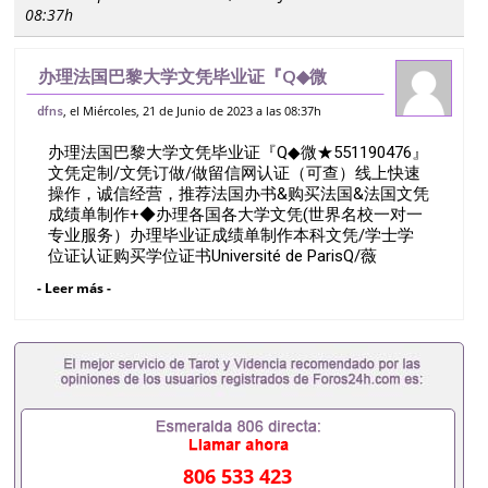
08:37h
办理法国巴黎大学文凭毕业证『Q◆微
★551190476』文凭定制/文凭订做/做留
, el Miércoles, 21 de Junio de 2023 a las 08:37h
dfns
信网认证（可查）线上快速操作，诚信经
办理法国巴黎大学文凭毕业证『Q◆微★551190476』
营，推荐法国办书&购买法国&法国文凭成
文凭定制/文凭订做/做留信网认证（可查）线上快速
绩
操作，诚信经营，推荐法国办书&购买法国&法国文凭
成绩单制作+◆办理各国各大学文凭(世界名校一对一
专业服务）办理毕业证成绩单制作本科文凭/学士学
位证认证购买学位证书Université de ParisQ/薇
551190476诚招留学代理假文凭办理毕业证成绩单办
- Leer más -
理教育部认证办理大使馆认证办理留学归国证明办理
留信网认证办理留服认证办理学历认证办理学生卡办
理录取通知书办理学位证书办理美国文凭办理澳洲文
凭办理英国文凭办理加拿大文凭办理德国文凭 一、快
速办理材料： 1、毕业证+成绩单+留学回国人员证明
+教育部认证,录取通知书，雅思。（全套留学回国必
备证明材料，给父母及亲朋好友一份完美交代）；
2、雅思、托福，OFFER，在读证明，学生卡等留学
相关材料（申请学校、转学，甚至是申请工签都可以
806 533 423
用到）。 注：上述材料，随时都可以安排办理，毕业