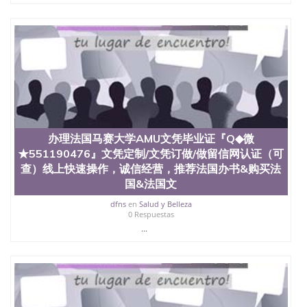
受性肯定及好评；而各种大学部和研究所的商学课程
也吸引了众多不同国家的专业人士前来研究与学习。
二、办理流程： 1、收集客户办理信息； 2、客户付
定金下单； 3、公司确认到账转制作点做电子图；
4、电子图做好发给客户确认； 5、电子图确认好转成
品部做成品； 6、成品做好拍照或者视频确认再付余
款； 7、快递给客户（国内顺丰，国外DHL）。 三、
真实网上可查的证明材料 1、教育部学历学位认证，
留服真实存档可查，存档。 2、留学回国人员证明
（使馆认证），使馆网站真实存档可查。 3、留信网
真实可查认证办理，存档可查，终身受用。 四、办理
办理法国马赛大学AMU文凭毕业证『Q◆微
流程农业科学院、艺术与建筑学院、商学院、交流学
★551190476』文凭定制/文凭订做/做留信网认证（可
院、地球及物质科学院、教育学院、工程学院、健康
查）线上快速操作，诚信经营，推荐法国办书&购买法
与人类发展学院、信息工程与科学学院、人文学院、
国&法国文
护理学院、科学学院等。学校的教育学院排名在全美
前十名，工学院排名在前十五名，且继续攀升中。纽
dfns
en
Salud y Belleza
约大学为学生们提供本科、硕士及博士学位。学校的
0 Respuestas
专业课程包括：会计学、MBA、财务、教育、建筑工
...
程、经济、医学、护理、文学、音乐、生物学、统计
学、美术、电子工程、天文学、农业、环境污染控
制、历史、电气工程、生物工程、建筑设计、工商管
理、材料科学、机械工程、航天工程、土木工程、数
学、化学、英语、社会科学、心理学、戏剧、市场营
销、机械工程、计算机科学、物理学、人工智能、商