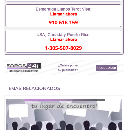
证成绩单，学校，专业，学位，毕业时间都可以根据
客户要求安排。 国内找工作假的毕业证可以用吗
551190476假的毕业证成绩单可以办学历认证吗
551190476要定居国外需要办理什么材料551190476
910 616 159
入职事业单位/国企假的毕业证会查吗551190476入职
国企/事业单位需要些什么材料551190476办理假毕业
证在国内能用吗, 挂科拿不到毕业证怎么办, 毕业证丢
了怎么办, 没有正常毕业怎么办理毕业证,没毕业可以
1-305-507-8029
办学历认证吗,您是否因为中途辍学、挂科而没有正常
毕业551190476您是否因为递交材料不齐而被拒之门
外551190476您是否因没正常毕业而导致回国得不到
教育部认证在校挂科了不想读了,成绩不理想毕不了业
怎么办551190476找工作没有文凭怎么办,怎么办理本
科/研究生文凭551190476如何办理本科/硕士毕业证
551190476网上买文凭可靠吗551190476哪里可以买
国外文凭551190476国外本科毕业证怎么办理
TEMAS RELACIONADOS:
551190476国外大学文凭可以打工作吗551190476怎
么办理 外假毕业证551190476哪里可以制作美国毕业
证551190476哪里可以办理澳洲毕业证551190476留
学生在哪里可以买假毕业证551190476哪里可以办理
加拿大毕业证551190476申请学校办理假的毕业证成
绩单可以吗551190476哪里可以办理水印成绩单
551190476哪里可以修改成绩单GPA分数551190476