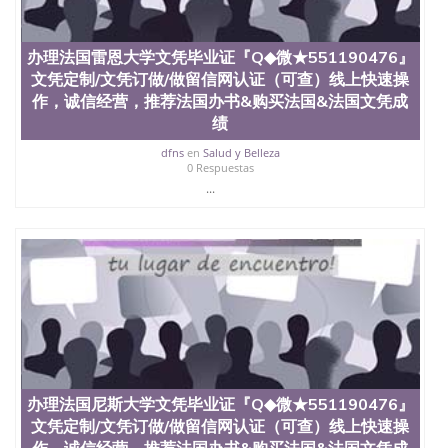
假毕业证能查出来吗551190476假文凭网上能查到吗
551190476 如何拿到国外毕业证QQ微信551190476办
假大学毕业证QQ微信551190476国外毕业证去哪认证
办理法国雷恩大学文凭毕业证『Q◆微★551190476』
QQ微信551190476找毕业证封皮QQ微信551190476国
文凭定制/文凭订做/做留信网认证（可查）线上快速操
外毕业证外壳定制QQ微信551190476快速代办国外毕
业证QQ微信551190476快速拿到国外文凭QQ微信
作，诚信经营，推荐法国办书&购买法国&法国文凭成
551190476国外留学文凭认证QQ微信551190476国外
绩
文凭回国认证QQ微信551190476泰国文凭办理QQ微
dfns
en
Salud y Belleza
信551190476法国留学回国证明QQ微信551190476 国
0 Respuestas
外烫金照片QQ微信551190476外国文凭在中国有用吗
...
QQ微信551190476德国留学回国证明QQ微信
551190476爱尔兰留学回国证明QQ微信551190476国
外硕士文凭办理QQ微信551190476 网上买文凭可靠
吗QQ微信551190476买国外文凭质量QQ微信
551190476国外本科毕业证怎么办理QQ微信
551190476国外大学文凭真制作QQ微信551190476办
国外文凭可找工作QQ微信551190476国外大学有毕业
证QQ微信551190476办理国外毕业证价格QQ微信
551190476国外编号查询QQ微信551190476办理国外
文凭要交定金吗QQ微信551190476办国外可查文凭
QQ微信551190476网上购买真文凭可信吗QQ微信
办理法国尼斯大学文凭毕业证『Q◆微★551190476』
551190476学士学位证书查询机构QQ微信551190476
国外资格证书办理QQ微信551190476如何办理学历认
文凭定制/文凭订做/做留信网认证（可查）线上快速操
证QQ微信551190476海外文凭认证办理QQ微信
作，诚信经营，推荐法国办书&购买法国&法国文凭成