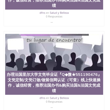
551190476 圣何塞州立大学（San Jose State
绩
University, 又译为“圣荷西州立大学”）成立于1857
年，简称SJSU，是加州历史悠久的大学之一，也是美
dfns
en
Salud y Belleza
0 Respuestas
西地区的公立大学之一。位于圣何塞市San Jose中
...
心，占地154公顷。它是一所位于加利福尼亚州的著
名综合性公立大学，它以极高的就业率，全美名列前
茅的毕业薪资，浓厚的多元化学术氛围，杰出的本科
教育质量，被《福克斯》杂志评选为全美50强公立综
合性大学，每年有来自世界各地的成百上千的海外学
生前往求学。 至今，这是一所在世界上享有学术地
位、声誉、实习机会和影响力的高等教育机构，并获
誉为美国本科教育质量的核心代表。其计算机系与会
计系更是在当今美国大学教学排名中表现优异。其毕
业生大多可以在其所处地域的世界硅谷中心得到工作
机会。许多硅谷公司甚至在学生大三和大四的学期提
供许多相应科系的实习机会。无论是加州大学系统
办理法国里尔大学文凭毕业证『Q◆微★551190476』
(UC)，还是加州州立大学系统(CSU), 圣何塞州立大学
文凭定制/文凭订做/做留信网认证（可查）线上快速操
都占据着加州所有大学中的地理位置。 圣何塞州立大
作，诚信经营，推荐法国办书&购买法国&法国文凭成
学座落于硅谷(Silicon Valley), 于附近的旧金山-圣何塞
绩
地区为全美的重要科技中心。约有学生三万人，超过
134种学士学科和65个硕士学科，并有来自世界60余
dfns
en
Salud y Belleza
国的学生来此就读。其有名的科系如计算机科学，电
0 Respuestas
子工程学，工商管理学，艺术设计，和航空学等，深
...