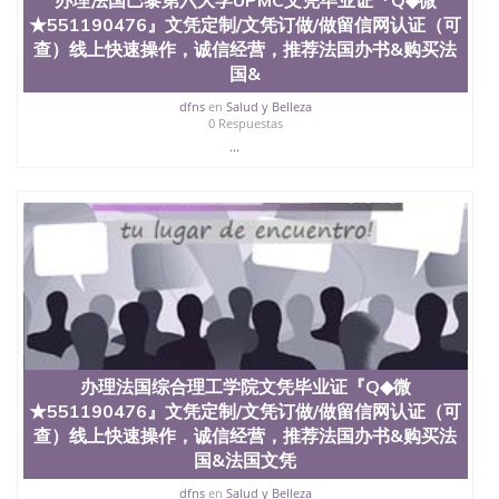
教育部学历学位认证、毕业证、成绩单、文凭、学历
★551190476』文凭定制/文凭订做/做留信网认证（可
文凭、假文凭假毕业证假学历书制作、假制作、办
查）线上快速操作，诚信经营，推荐法国办书&购买法
理、仿制学位证书、毕业证文凭、文凭毕业证、毕业
国&
证认证、留服认证、使馆认证、使馆证明、使馆留学
回国人员证明、留学生认证、学历认证、文凭认证学
dfns
en
Salud y Belleza
位认证、留学生学历认证、留学生学位认证、英国文
0 Respuestas
凭学历、美国文凭学历、澳洲文凭学历、加拿大文凭
...
学历、新西兰学历认证等q:551190476 微信：
551190476 圣何塞州立大学毕业证（San Jose State
University）圣何塞州立大学毕业证（San Jose State
University）圣何塞州立大学毕业证（San Jose State
University）圣何塞州立大学成绩单（San Jose State
University）圣何塞州立大学成绩单（ San Jose State
University）圣何塞州立大学成绩单（San Jose State
University）成绩单圣何塞州立大学文凭（San Jose
State University）圣何塞州立大学（San Jose State
University）圣何塞州立大学（San Jose State
University）圣何塞州立大学（ San Jose State
办理法国综合理工学院文凭毕业证『Q◆微
University）圣何塞州立大学（San Jose State
★551190476』文凭定制/文凭订做/做留信网认证（可
University）圣何塞州立大学文凭（San Jose State
查）线上快速操作，诚信经营，推荐法国办书&购买法
University）圣何塞州立大学文凭（San Jose State
国&法国文凭
University）文凭圣何塞州立大学文凭（San Jose
State University）圣何塞州立大学学历（ San Jose
dfns
en
Salud y Belleza