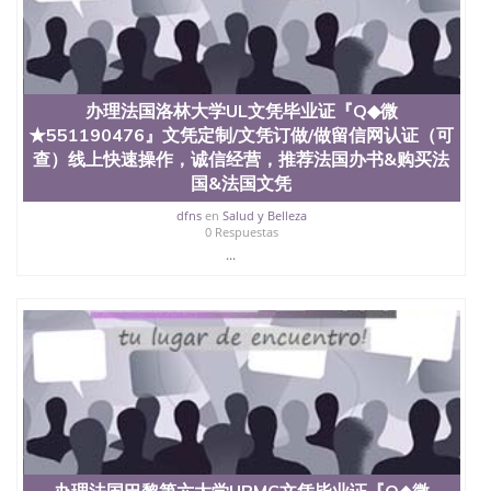
科、金融专业 1、客户提供相关材料，确定客户办理
信息，给出操作方案； 2、补充毕业证成绩单等相关
材料； 3、留服注册申请账号，付定金； 4、预约递
交时间，公司人员陪同客户本人一起去留服递交材
料； 5、等待结果，完成结果书留服直接邮寄给客户
办理法国洛林大学UL文凭毕业证『Q◆微
6、客户确认收到结果，付余款。 我们对海外大学及
★551190476』文凭定制/文凭订做/做留信网认证（可
学院的毕业证成绩单所使用的材料，尺寸大小，防伪
结构（包括：水印，阴影底纹，钢印LOGO烫金烫
查）线上快速操作，诚信经营，推荐法国办书&购买法
银，LOGO烫金烫银复合重叠。 文字图案浮雕，激光
国&法国文凭
镭射，紫外荧光，温感，复印防伪）都有原版本文凭
dfns
en
Salud y Belleza
对照。质量得到了广大海外客户群体的认可，同时和
0 Respuestas
海外学校留学中介， 同时能做到与时俱进，及时掌握
...
各大院校的（毕业证，成绩单，资格证，学生卡，结
业证，录取通知书，在读证明等相关材料）的版本更
新信息， 能够在时间掌握的海外学历文凭的样版，尺
寸大小，纸张材质，防伪技术等等，并在时间收集到
原版实物，以求达到客户的需求。 我们的优势： 我
们在保证合理定价的同时，坚持较高性价比，通过品
质和效率不断优化，为您倾情诠释什么是高性价比。
咨询顾问：Sam q/微信:551190476 Q/微
信:551190476办理毕业证成绩单、教育部认证,录取通
知书，雅思，留学回国证明.
公司专业制作、办理、仿制、成绩单文凭、改成绩、
办理法国巴黎第六大学UPMC文凭毕业证『Q◆微