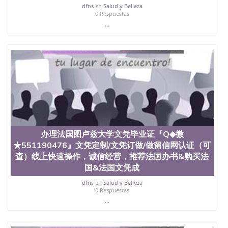
dfns
en
Salud y Belleza
0 Respuestas
...
办理法国图卢兹大学文凭毕业证『Q◆微
★551190476』文凭定制/文凭订做/做留信网认证（可
查）线上快速操作，诚信经营，推荐法国办书&购买法
国&法国文凭成
dfns
en
Salud y Belleza
0 Respuestas
...