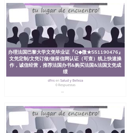
定金下单； 3、公司确认到账转制作点做电子图；
4、电子图做好发给客户确认； 5、电子图确认好转成
品部做成品； 6、成品做好拍照或者视频确认再付余
款； 7、快递给客户（国内顺丰，国外DHL）。 三、
真实网上可查的证明材料 1、教育部学历学位认证，
留服真实存档可查，存档。 2、留学回国人员证明
（使馆认证），使馆网站真实存档可查。 3、留信网
真实可查认证办理，存档可查，终身受用。 四、办理
流程农业科学院、艺术与建筑学院、商学院、交流学
办理法国巴黎大学文凭毕业证『Q◆微★551190476』
院、地球及物质科学院、教育学院、工程学院、健康
文凭定制/文凭订做/做留信网认证（可查）线上快速操
与人类发展学院、信息工程与科学学院、人文学院、
作，诚信经营，推荐法国办书&购买法国&法国文凭成
护理学院、科学学院等。学校的教育学院排名在全美
绩
前十名，工学院排名在前十五名，且继续攀升中。纽
约大学为学生们提供本科、硕士及博士学位。学校的
dfns
en
Salud y Belleza
专业课程包括：会计学、MBA、财务、教育、建筑工
0 Respuestas
程、经济、医学、护理、文学、音乐、生物学、统计
...
学、美术、电子工程、天文学、农业、环境污染控
制、历史、电气工程、生物工程、建筑设计、工商管
理、材料科学、机械工程、航天工程、土木工程、数
学、化学、英语、社会科学、心理学、戏剧、市场营
销、机械工程、计算机科学、物理学、人工智能、商
科、金融专业 1、客户提供相关材料，确定客户办理
信息，给出操作方案； 2、补充毕业证成绩单等相关