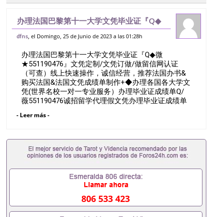
办理法国巴黎第十一大学文凭毕业证『Q◆
微★551190476』文凭定制/文凭订做/做
, el Domingo, 25 de Junio de 2023 a las 01:28h
dfns
留信网认证（可查）线上快速操作，诚信经
办理法国巴黎第十一大学文凭毕业证『Q◆微
营，推荐法国办书&购买法国&法国文
★551190476』文凭定制/文凭订做/做留信网认证
（可查）线上快速操作，诚信经营，推荐法国办书&
购买法国&法国文凭成绩单制作+◆办理各国各大学文
凭(世界名校一对一专业服务）办理毕业证成绩单Q/
薇551190476诚招留学代理假文凭办理毕业证成绩单
办理教育部认证办理大使馆认证办理留学归国证明办
- Leer más -
理留信网认证办理留服认证办理学历认证办理学生卡
办理录取通知书办理学位证书办理美国文凭办理澳洲
文凭办理英国文凭办理加拿大文凭办理德国文凭 一、
快速办理材料： 1、毕业证+成绩单+留学回国人员证
明+教育部认证,录取通知书，雅思。（全套留学回国
必备证明材料，给父母及亲朋好友一份完美交代）；
2、雅思、托福，OFFER，在读证明，学生卡等留学
相关材料（申请学校、转学，甚至是申请工签都可以
用到）。 注：上述材料，随时都可以安排办理，毕业
806 533 423
证成绩单，学校，专业，学位，毕业时间都可以根据
客户要求安排。 国内找工作假的毕业证可以用吗