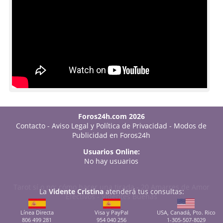
Foros24h.com 2026
Contacto
-
Aviso Legal y Política de Privacidad
-
Modos de
Publicidad en Foros24h
Usuarios Online:
No hay usuarios
Tarot sí o no: cómo hacer una tirada
-
20 Amarres de Amor
La
Vidente Cristina
atenderá tus consultas:
Efectivos
-
Videntes Buenas
Línea Directa
Visa y PayPal
USA, Canadá, Pto. Rico
806 499 281
954 040 256
1-305-507-8029