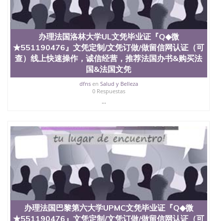
材料； 3、留服注册申请账号，付定金； 4、预约递
交时间，公司人员陪同客户本人一起去留服递交材
料； 5、等待结果，完成结果书留服直接邮寄给客户
6、客户确认收到结果，付余款。 我们对海外大学及
办理法国洛林大学UL文凭毕业证『Q◆微
学院的毕业证成绩单所使用的材料，尺寸大小，防伪
★551190476』文凭定制/文凭订做/做留信网认证（可
结构（包括：水印，阴影底纹，钢印LOGO烫金烫
银，LOGO烫金烫银复合重叠。 文字图案浮雕，激光
查）线上快速操作，诚信经营，推荐法国办书&购买法
镭射，紫外荧光，温感，复印防伪）都有原版本文凭
国&法国文凭
对照。质量得到了广大海外客户群体的认可，同时和
dfns
en
Salud y Belleza
海外学校留学中介， 同时能做到与时俱进，及时掌握
0 Respuestas
各大院校的（毕业证，成绩单，资格证，学生卡，结
...
业证，录取通知书，在读证明等相关材料）的版本更
新信息， 能够在时间掌握的海外学历文凭的样版，尺
寸大小，纸张材质，防伪技术等等，并在时间收集到
原版实物，以求达到客户的需求。 我们的优势： 我
们在保证合理定价的同时，坚持较高性价比，通过品
质和效率不断优化，为您倾情诠释什么是高性价比。
咨询顾问：Sam q/微信:551190476 Q/微
信:551190476办理毕业证成绩单、教育部认证,录取通
知书，雅思，留学回国证明.
公司专业制作、办理、仿制、成绩单文凭、改成绩、
教育部学历学位认证、毕业证、成绩单、文凭、学历
办理法国巴黎第六大学UPMC文凭毕业证『Q◆微
文凭、假文凭假毕业证假学历书制作、假制作、办
★551190476』文凭定制/文凭订做/做留信网认证（可