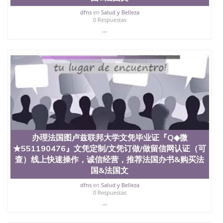
年，简称SJSU，是加州历史悠久的大学之一，也是美
西地区的公立大学之一。位于圣何塞市San Jose中
dfns
en
Salud y Belleza
0 Respuestas
心，占地154公顷。它是一所位于加利福尼亚州的著
...
名综合性公立大学，它以极高的就业率，全美名列前
茅的毕业薪资，浓厚的多元化学术氛围，杰出的本科
教育质量，被《福克斯》杂志评选为全美50强公立综
合性大学，每年有来自世界各地的成百上千的海外学
生前往求学。 至今，这是一所在世界上享有学术地
位、声誉、实习机会和影响力的高等教育机构，并获
誉为美国本科教育质量的核心代表。其计算机系与会
计系更是在当今美国大学教学排名中表现优异。其毕
业生大多可以在其所处地域的世界硅谷中心得到工作
机会。许多硅谷公司甚至在学生大三和大四的学期提
供许多相应科系的实习机会。无论是加州大学系统
(UC)，还是加州州立大学系统(CSU), 圣何塞州立大学
办理法国图卢兹联邦大学文凭毕业证『Q◆微
都占据着加州所有大学中的地理位置。 圣何塞州立大
★551190476』文凭定制/文凭订做/做留信网认证（可
学座落于硅谷(Silicon Valley), 于附近的旧金山-圣何塞
查）线上快速操作，诚信经营，推荐法国办书&购买法
地区为全美的重要科技中心。约有学生三万人，超过
国&法国文
134种学士学科和65个硕士学科，并有来自世界60余
国的学生来此就读。其有名的科系如计算机科学，电
dfns
en
Salud y Belleza
子工程学，工商管理学，艺术设计，和航空学等，深
0 Respuestas
受性肯定及好评；而各种大学部和研究所的商学课程
...
也吸引了众多不同国家的专业人士前来研究与学习。
二、办理流程： 1、收集客户办理信息； 2、客户付