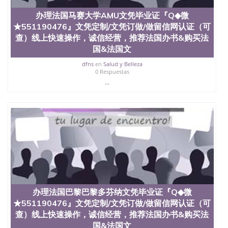
QQ微信551190476找毕业证封皮QQ微信551190476国
办理法国马赛大学AMU文凭毕业证『Q◆微
外毕业证外壳定制QQ微信551190476快速代办国外毕
★551190476』文凭定制/文凭订做/做留信网认证（可
业证QQ微信551190476快速拿到国外文凭QQ微信
551190476国外留学文凭认证QQ微信551190476国外
查）线上快速操作，诚信经营，推荐法国办书&购买法
文凭回国认证QQ微信551190476泰国文凭办理QQ微
国&法国文
信551190476法国留学回国证明QQ微信551190476 国
dfns
en
Salud y Belleza
外烫金照片QQ微信551190476外国文凭在中国有用吗
0 Respuestas
QQ微信551190476德国留学回国证明QQ微信
...
551190476爱尔兰留学回国证明QQ微信551190476国
外硕士文凭办理QQ微信551190476 网上买文凭可靠
吗QQ微信551190476买国外文凭质量QQ微信
551190476国外本科毕业证怎么办理QQ微信
551190476国外大学文凭真制作QQ微信551190476办
国外文凭可找工作QQ微信551190476国外大学有毕业
证QQ微信551190476办理国外毕业证价格QQ微信
551190476国外编号查询QQ微信551190476办理国外
文凭要交定金吗QQ微信551190476办国外可查文凭
QQ微信551190476网上购买真文凭可信吗QQ微信
551190476学士学位证书查询机构QQ微信551190476
办理法国巴黎巴黎多芬纳文凭毕业证『Q◆微
国外资格证书办理QQ微信551190476如何办理学历认
证QQ微信551190476海外文凭认证办理QQ微信
★551190476』文凭定制/文凭订做/做留信网认证（可
551190476 圣何塞州立大学（San Jose State
查）线上快速操作，诚信经营，推荐法国办书&购买法
University, 又译为“圣荷西州立大学”）成立于1857
国&法国文