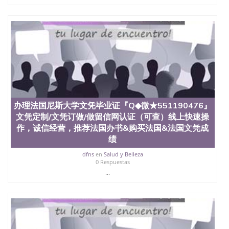
办理法国尼斯大学文凭毕业证『Q◆微★551190476』
文凭定制/文凭订做/做留信网认证（可查）线上快速操
作，诚信经营，推荐法国办书&购买法国&法国文凭成
绩
dfns
en
Salud y Belleza
0 Respuestas
...