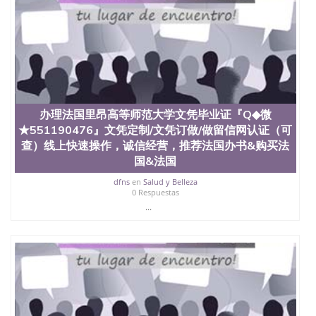
办理法国里昂高等师范大学文凭毕业证『Q◆微
★551190476』文凭定制/文凭订做/做留信网认证（可
查）线上快速操作，诚信经营，推荐法国办书&购买法
国&法国
dfns
en
Salud y Belleza
0 Respuestas
...