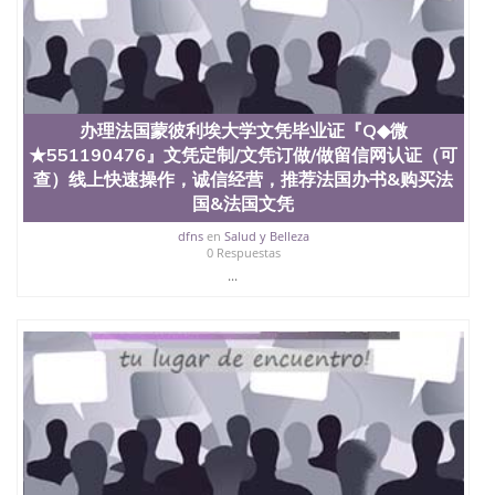
学学历 绩单购买学位证书/澳洲读本科硕士做文凭/购
买澳洲大学毕业证成绩单假文凭学历
offieUniversityofSouthernQueensland 澳洲读书未毕
业找人做文凭学位qq微信551190476澳洲读CQU中央
昆士兰大学学历成绩单购买学位证书/澳洲读本科硕
士做文凭/购买澳洲大学毕业证成绩单假文凭学历办
理法国巴黎第十一大学文凭毕业证『Q◆微
办理法国蒙彼利埃大学文凭毕业证『Q◆微
★551190476』文凭定制/文凭订做/做留信网认证
★551190476』文凭定制/文凭订做/做留信网认证（可
（可查）线上快速操作，诚信经营，推荐法国办书&
查）线上快速操作，诚信经营，推荐法国办书&购买法
购买法国&法国文凭成绩单制作+◆办理各国各大学文
国&法国文凭
凭(世界名校一对一专业服务）办理毕业证成绩单
dfns
en
Salud y Belleza
0 Respuestas
...