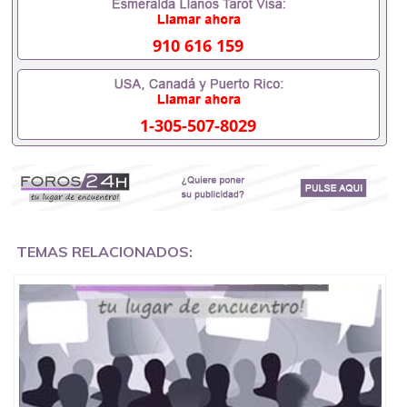
551190476假的毕业证成绩单可以办学历认证吗
551190476要定居国外需要办理什么材料551190476
入职事业单位/国企假的毕业证会查吗551190476入职
910 616 159
国企/事业单位需要些什么材料551190476办理假毕业
证在国内能用吗, 挂科拿不到毕业证怎么办, 毕业证丢
了怎么办, 没有正常毕业怎么办理毕业证,没毕业可以
办学历认证吗,您是否因为中途辍学、挂科而没有正常
1-305-507-8029
毕业551190476您是否因为递交材料不齐而被拒之门
外551190476您是否因没正常毕业而导致回国得不到
教育部认证在校挂科了不想读了,成绩不理想毕不了业
怎么办551190476找工作没有文凭怎么办,怎么办理本
科/研究生文凭551190476如何办理本科/硕士毕业证
551190476网上买文凭可靠吗551190476哪里可以买
国外文凭551190476国外本科毕业证怎么办理
551190476国外大学文凭可以打工作吗551190476怎
TEMAS RELACIONADOS:
么办理 外假毕业证551190476哪里可以制作美国毕业
证551190476哪里可以办理澳洲毕业证551190476留
学生在哪里可以买假毕业证551190476哪里可以办理
加拿大毕业证551190476申请学校办理假的毕业证成
绩单可以吗551190476哪里可以办理水印成绩单
551190476哪里可以修改成绩单GPA分数551190476
假毕业证能查出来吗551190476假文凭网上能查到吗
551190476 如何拿到国外毕业证QQ微信551190476办
假大学毕业证QQ微信551190476国外毕业证去哪认证