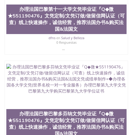
国外毕业证去哪认证QQ微信551190476找毕业证封皮
办理法国巴黎第十一大学文凭毕业证『Q◆微
QQ微信551190476国外毕业证外壳定制QQ微信
★551190476』文凭定制/文凭订做/做留信网认证（可
551190476快速代办国外毕业证QQ微信551190476快
速拿到国外文凭QQ微信551190476国外留学文凭认证
查）线上快速操作，诚信经营，推荐法国办书&购买法
QQ微信551190476国外文凭回国认证QQ微信
国&法国文
551190476泰国文凭办理QQ微信551190476法国留学
dfns
en
Salud y Belleza
回国证明QQ微信551190476 国外烫金照片QQ微信
0 Respuestas
551190476外国文凭在中国有用吗QQ微信551190476
...
德国留学回国证明QQ微信551190476爱尔兰留学回国
证明QQ微信551190476国外硕士文凭办理QQ微信
551190476 网上买文凭可靠吗QQ微信551190476买国
外文凭质量QQ微信551190476国外本科毕业证怎么办
理QQ微信551190476国外大学文凭真制作QQ微信
551190476办国外文凭可找工作QQ微信551190476国
外大学有毕业证QQ微信551190476办理国外毕业证价
格QQ微信551190476国外编号查询QQ微信551190476
办理国外文凭要交定金吗QQ微信551190476办国外可
查文凭QQ微信551190476网上购买真文凭可信吗QQ
微信551190476学士学位证书查询机构QQ微信
办理法国巴黎巴黎多芬纳文凭毕业证『Q◆微
551190476 国外资格证书办理QQ微信551190476如何
办理学历认证QQ微信551190476海外文凭认证办理
★551190476』文凭定制/文凭订做/做留信网认证（可
QQ微信551190476 圣何塞州立大学（San Jose State
查）线上快速操作，诚信经营，推荐法国办书&购买法
University, 又译为“圣荷西州立大学”）成立于1857
国&法国文