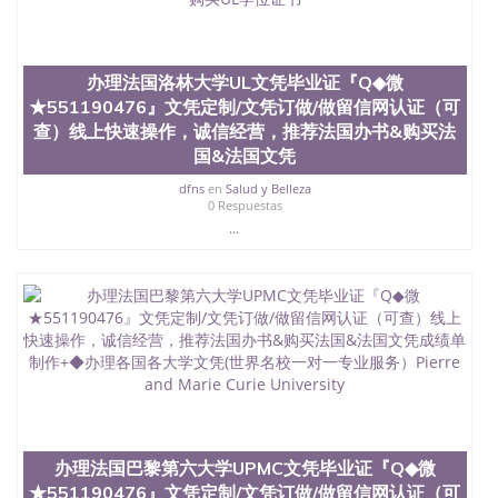
材料； 3、留服注册申请账号，付定金； 4、预约递
交时间，公司人员陪同客户本人一起去留服递交材
料； 5、等待结果，完成结果书留服直接邮寄给客户
6、客户确认收到结果，付余款。 我们对海外大学及
办理法国洛林大学UL文凭毕业证『Q◆微
学院的毕业证成绩单所使用的材料，尺寸大小，防伪
★551190476』文凭定制/文凭订做/做留信网认证（可
结构（包括：水印，阴影底纹，钢印LOGO烫金烫
银，LOGO烫金烫银复合重叠。 文字图案浮雕，激光
查）线上快速操作，诚信经营，推荐法国办书&购买法
镭射，紫外荧光，温感，复印防伪）都有原版本文凭
国&法国文凭
对照。质量得到了广大海外客户群体的认可，同时和
dfns
en
Salud y Belleza
海外学校留学中介， 同时能做到与时俱进，及时掌握
0 Respuestas
各大院校的（毕业证，成绩单，资格证，学生卡，结
...
业证，录取通知书，在读证明等相关材料）的版本更
新信息， 能够在时间掌握的海外学历文凭的样版，尺
寸大小，纸张材质，防伪技术等等，并在时间收集到
原版实物，以求达到客户的需求。 我们的优势： 我
们在保证合理定价的同时，坚持较高性价比，通过品
质和效率不断优化，为您倾情诠释什么是高性价比。
咨询顾问：Sam q/微信:551190476 Q/微
信:551190476办理毕业证成绩单、教育部认证,录取通
知书，雅思，留学回国证明.
公司专业制作、办理、仿制、成绩单文凭、改成绩、
教育部学历学位认证、毕业证、成绩单、文凭、学历
办理法国巴黎第六大学UPMC文凭毕业证『Q◆微
文凭、假文凭假毕业证假学历书制作、假制作、办
★551190476』文凭定制/文凭订做/做留信网认证（可