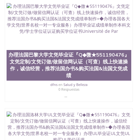
定金下单； 3、公司确认到账转制作点做电子图；
4、电子图做好发给客户确认； 5、电子图确认好转成
品部做成品； 6、成品做好拍照或者视频确认再付余
款； 7、快递给客户（国内顺丰，国外DHL）。 三、
真实网上可查的证明材料 1、教育部学历学位认证，
留服真实存档可查，存档。 2、留学回国人员证明
（使馆认证），使馆网站真实存档可查。 3、留信网
真实可查认证办理，存档可查，终身受用。 四、办理
流程农业科学院、艺术与建筑学院、商学院、交流学
办理法国巴黎大学文凭毕业证『Q◆微★551190476』
院、地球及物质科学院、教育学院、工程学院、健康
文凭定制/文凭订做/做留信网认证（可查）线上快速操
与人类发展学院、信息工程与科学学院、人文学院、
作，诚信经营，推荐法国办书&购买法国&法国文凭成
护理学院、科学学院等。学校的教育学院排名在全美
绩
前十名，工学院排名在前十五名，且继续攀升中。纽
约大学为学生们提供本科、硕士及博士学位。学校的
dfns
en
Salud y Belleza
专业课程包括：会计学、MBA、财务、教育、建筑工
0 Respuestas
程、经济、医学、护理、文学、音乐、生物学、统计
...
学、美术、电子工程、天文学、农业、环境污染控
制、历史、电气工程、生物工程、建筑设计、工商管
理、材料科学、机械工程、航天工程、土木工程、数
学、化学、英语、社会科学、心理学、戏剧、市场营
销、机械工程、计算机科学、物理学、人工智能、商
科、金融专业 1、客户提供相关材料，确定客户办理
信息，给出操作方案； 2、补充毕业证成绩单等相关