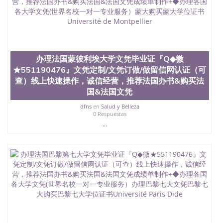
学学历 绩单购买学位证书/澳洲读本科硕士做文凭/购
买澳洲大学毕业证成绩单假文凭学历
offieUniversityofSouthernQueensland 澳洲读书未毕
业找人做文凭学位qq微信551190476澳洲读CQU中央
昆士兰大学学历成绩单购买学位证书/澳洲读本科硕
士做文凭/购买澳洲大学毕业证成绩单假文凭学历办
理法国马赛大学AMU文凭毕业证『Q◆微
办理法国蒙彼利埃大学文凭毕业证『Q◆微
★551190476』文凭定制/文凭订做/做留信网认证
★551190476』文凭定制/文凭订做/做留信网认证（可
（可查）线上快速操作，诚信经营，推荐法国办书&
查）线上快速操作，诚信经营，推荐法国办书&购买法
购买法国&法国文凭成绩单制作+◆办理各国各大学文
国&法国文凭
凭(世界名校一对一专业服务）办理AMU文凭AMU购
买AMU学位证书
dfns
en
Salud y Belleza
0 Respuestas
...