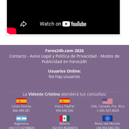
Foros24h.com 2026
Contacto
-
Aviso Legal y Política de Privacidad
-
Modos de
Publicidad en Foros24h
Usuarios Online:
No hay usuarios
Tarot sí o no: cómo hacer una tirada
-
20 Amarres de Amor
La
Vidente Cristina
atenderá tus consultas:
Efectivos
-
Videntes Buenas
Línea Directa
Visa y PayPal
USA, Canadá, Pto. Rico
806 499 281
954 040 256
1-305-507-8029
Argentina
México
Resto del Mundo
+54 (11) 52198820
+52 (55) 85266010
+34 954 040 256