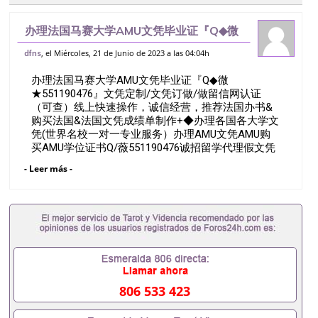
办理法国马赛大学AMU文凭毕业证『Q◆微
★551190476』文凭定制/文凭订做/做留
, el Miércoles, 21 de Junio de 2023 a las 04:04h
dfns
信网认证（可查）线上快速操作，诚信经
办理法国马赛大学AMU文凭毕业证『Q◆微
营，推荐法国办书&购买法国&法国文
★551190476』文凭定制/文凭订做/做留信网认证
（可查）线上快速操作，诚信经营，推荐法国办书&
购买法国&法国文凭成绩单制作+◆办理各国各大学文
凭(世界名校一对一专业服务）办理AMU文凭AMU购
买AMU学位证书Q/薇551190476诚招留学代理假文凭
办理毕业证成绩单办理教育部认证办理大使馆认证办
- Leer más -
理留学归国证明办理留信网认证办理留服认证办理学
历认证办理学生卡办理录取通知书办理学位证书办理
美国文凭办理澳洲文凭办理英国文凭办理加拿大文凭
办理德国文凭 一、快速办理材料： 1、毕业证+成绩
单+留学回国人员证明+教育部认证,录取通知书，雅
思。（全套留学回国必备证明材料，给父母及亲朋好
友一份完美交代）； 2、雅思、托福，OFFER，在读
证明，学生卡等留学相关材料（申请学校、转学，甚
至是申请工签都可以用到）。 注：上述材料，随时都
806 533 423
可以安排办理，毕业证成绩单，学校，专业，学位，
毕业时间都可以根据客户要求安排。 国内找工作假的