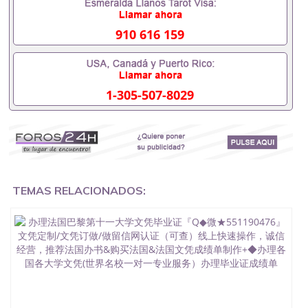
毕业证可以用吗551190476假的毕业证成绩单可以办
学历认证吗551190476要定居国外需要办理什么材料
551190476入职事业单位/国企假的毕业证会查吗
910 616 159
551190476入职国企/事业单位需要些什么材料
551190476办理假毕业证在国内能用吗, 挂科拿不到毕
业证怎么办, 毕业证丢了怎么办, 没有正常毕业怎么办
理毕业证,没毕业可以办学历认证吗,您是否因为中途
1-305-507-8029
辍学、挂科而没有正常毕业551190476您是否因为递
交材料不齐而被拒之门外551190476您是否因没正常
毕业而导致回国得不到教育部认证在校挂科了不想读
了,成绩不理想毕不了业怎么办551190476找工作没有
文凭怎么办,怎么办理本科/研究生文凭551190476如
何办理本科/硕士毕业证551190476网上买文凭可靠吗
551190476哪里可以买国外文凭551190476国外本科
毕业证怎么办理551190476国外大学文凭可以打工作
TEMAS RELACIONADOS:
吗551190476怎么办理 外假毕业证551190476哪里可
以制作美国毕业证551190476哪里可以办理澳洲毕业
证551190476留学生在哪里可以买假毕业证
551190476哪里可以办理加拿大毕业证551190476申
请学校办理假的毕业证成绩单可以吗551190476哪里
可以办理水印成绩单551190476哪里可以修改成绩单
GPA分数551190476假毕业证能查出来吗551190476
假文凭网上能查到吗551190476 如何拿到国外毕业证
QQ微信551190476办假大学毕业证QQ微信551190476