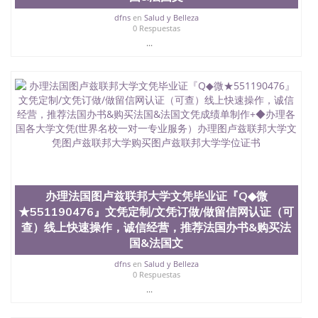
年，简称SJSU，是加州历史悠久的大学之一，也是美
西地区的公立大学之一。位于圣何塞市San Jose中
dfns
en
Salud y Belleza
0 Respuestas
心，占地154公顷。它是一所位于加利福尼亚州的著
...
名综合性公立大学，它以极高的就业率，全美名列前
茅的毕业薪资，浓厚的多元化学术氛围，杰出的本科
教育质量，被《福克斯》杂志评选为全美50强公立综
合性大学，每年有来自世界各地的成百上千的海外学
生前往求学。 至今，这是一所在世界上享有学术地
位、声誉、实习机会和影响力的高等教育机构，并获
誉为美国本科教育质量的核心代表。其计算机系与会
计系更是在当今美国大学教学排名中表现优异。其毕
业生大多可以在其所处地域的世界硅谷中心得到工作
机会。许多硅谷公司甚至在学生大三和大四的学期提
供许多相应科系的实习机会。无论是加州大学系统
(UC)，还是加州州立大学系统(CSU), 圣何塞州立大学
办理法国图卢兹联邦大学文凭毕业证『Q◆微
都占据着加州所有大学中的地理位置。 圣何塞州立大
★551190476』文凭定制/文凭订做/做留信网认证（可
学座落于硅谷(Silicon Valley), 于附近的旧金山-圣何塞
查）线上快速操作，诚信经营，推荐法国办书&购买法
地区为全美的重要科技中心。约有学生三万人，超过
国&法国文
134种学士学科和65个硕士学科，并有来自世界60余
国的学生来此就读。其有名的科系如计算机科学，电
dfns
en
Salud y Belleza
子工程学，工商管理学，艺术设计，和航空学等，深
0 Respuestas
受性肯定及好评；而各种大学部和研究所的商学课程
...
也吸引了众多不同国家的专业人士前来研究与学习。
二、办理流程： 1、收集客户办理信息； 2、客户付