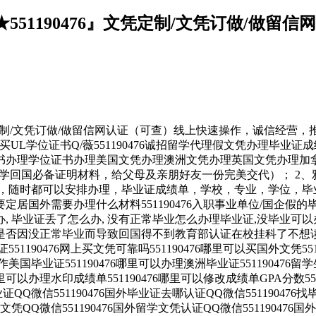
551190476』文凭定制/文凭订做/做
文凭定制/文凭订做/做留信网认证（可查）线上快速操作，诚信经
买UL学位证书Q/薇551190476诚招留学代理假文凭办理毕
办理学位证书办理美国文凭办理澳洲文凭办理英国文凭办理加拿大
学回国必备证明材料，给父母及亲朋好友一份完美交代）； 2、
，随时都可以安排办理，毕业证成绩单，学校，专业，学位，毕
76要定居国外需要办理什么材料551190476入职事业单位/国企假
怎么办, 毕业证丢了怎么办, 没有正常毕业怎么办理毕业证,没毕
476您是否因没正常毕业而导致回国得不到教育部认证在校挂科了不想读
551190476网上买文凭可靠吗551190476哪里可以买国外文凭55
以制作美国毕业证551190476哪里可以办理澳洲毕业证55119047
哪里可以办理水印成绩单551190476哪里可以修改成绩单GPA分数55
毕业证QQ微信551190476国外毕业证去哪认证QQ微信55119047
外文凭QQ微信551190476国外留学文凭认证QQ微信551190476