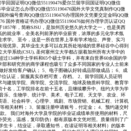
德国留学回国证明QQ微信551190476爱尔兰留学回国证明QQ微信
国外本科毕业证怎么办理QQ微信551190476国外大学文凭真制作QQ微
476国外编号查询QQ微信551190476办理国外文凭要交定金吗QQ微
0476 国外资格证书办理QQ微信551190476如何办理学历认证QQ
立大学”）成立于1857年，简称SJSU，是加州历史悠久的大学之一，也是美西
以极高的就业率，全美名列前茅的毕业薪资，浓厚的多元化学术氛
往求学。 至今，这是一所在世界上享有学术地位、声誉、实习
表现优异。其毕业生大多可以在其所处地域的世界硅谷中心得到
学系统(CSU), 圣何塞州立大学都占据着加州所有大学中的
人，超过134种学士学科和65个硕士学科，并有来自世界60余国的学
学部和研究所的商学课程也吸引了众多不同国家的专业人士前来
做好发给客户确认； 5、电子图确认好转成品部做成品； 6、成
学位认证，留服真实存档可查，存档。 2、留学回国人员证明
艺术与建筑学院、商学院、交流学院、地球及物质科学院、教育学
前十名，工学院排名在前十五名，且继续攀升中。纽约大学为学
、音乐、生物学、统计学、美术、电子工程、天文学、农业、环
英语、社会科学、心理学、戏剧、市场营销、机械工程、计算机
等相关材料； 3、留服注册申请账号，付定金； 4、预约递交时
余款。 我们对海外大学及学院的毕业证成绩单所使用的材料，尺
紫外荧光，温感，复印防伪）都有原版本文凭对照。质量得到了广
学生卡，结业证，录取通知书，在读证明等相关材料）的版本