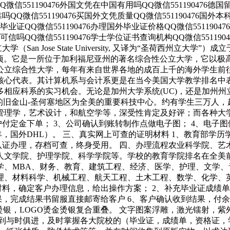
片QQ微信551190476外国文凭在中国有用吗QQ微信551190476
可靠吗QQ微信551190476买国外文凭质量QQ微信551190476
学有毕业证QQ微信551190476办理国外毕业证价格QQ微信551190
凭可信吗QQ微信551190476学士学位证书查询机构QQ微信55119
大学（San Jose State University, 又译为“圣荷西州
154公顷。它是一所位于加利福尼亚州的著名综合性公立大学，它
公立综合性大学，每年有来自世界各地的成百上千的海外学生前
核心代表。其计算机系与会计系更是在当今美国大学教学排名中
应科系的实习机会。无论是加州大学系统(UC)，还是加州州立大
y), 于附近的旧金山-圣何塞地区为全美的重要科技中心。约有学生三万
管理学，艺术设计，和航空学等，深受性肯定及好评；而各种大
户付定金下单； 3、公司确认到账转制作点做电子图； 4、电子图
，国外DHL）。 三、真实网上可查的证明材料 1、教育部学历
认证办理，存档可查，终身受用。 四、办理流程农业科学院、
人文学院、护理学院、科学学院等。学校的教育学院排名在全美
学、MBA、财务、教育、建筑工程、经济、医学、护理、文学
理、材料科学、机械工程、航天工程、土木工程、数学、化学、
料，确定客户办理信息，给出操作方案； 2、补充毕业证成绩单
果，完成结果书留服直接邮寄给客户 6、客户确认收到结果，付
烫银，LOGO烫金烫银复合重叠。 文字图案浮雕，激光镭射，
做到与时俱进，及时掌握各大院校的（毕业证，成绩单，资格证，