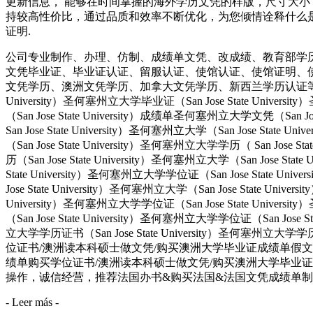
更新信息， 能够在时间掌握的海外学历文凭的样版，尺寸大小
持较高性价比，通过品质和效率不断优化，为您倾情诠释什么是高性价比。
证明.
公司专业制作、办理、仿制、成绩单文凭、改成绩、教育部学
文凭毕业证、毕业证认证、留服认证、使馆认证、使馆证明、
文凭学历、澳洲文凭学历、加拿大文凭学历、新西兰学历认证等q:551190476
University）圣何塞州立大学毕业证（San Jose State Univers
（San Jose State University）成绩单圣何塞州立大学文凭（San Jos
San Jose State University）圣何塞州立大学（San Jose Stat
（San Jose State University）圣何塞州立大学学历（ San Jose S
历（San Jose State University）圣何塞州立大学（San Jose Stat
State University）圣何塞州立大学学位证（San Jose State Uni
Jose State University）圣何塞州立大学（San Jose State Univ
University）圣何塞州立大学学位证（San Jose State Univers
（San Jose State University）圣何塞州立大学学位证（San Jose 
立大学学历证书（San Jose State University）圣何塞州立
位证书/澳洲读本科硕士做文凭/购买澳洲大学毕业证成绩单假文凭学历offie
绩单购买学位证书/澳洲读本科硕士做文凭/购买澳洲大学毕业证成
操作，诚信经营，推荐法国办书&购买法国&法国文凭成绩单制作
- Leer más -