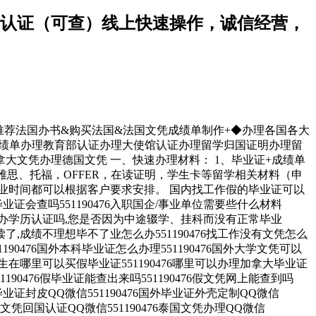
留信网认证（可查）线上快速操作，诚信经营，
营，推荐法国办书&购买法国&法国文凭成绩单制作+◆办理各国各大
业证成绩单办理教育部认证办理大使馆认证办理留学归国证明办理留
文凭办理德国文凭 一、快速办理材料： 1、毕业证+成绩单
雅思、托福，OFFER，在读证明，学生卡等留学相关材料（申
业时间都可以根据客户要求安排。 国内找工作假的毕业证可以
的毕业证会查吗551190476入职国企/事业单位需要些什么材料
业可以办学历认证吗,您是否因为中途辍学、挂科而没有正常毕业
了,成绩不理想毕不了业怎么办551190476找工作没有文凭怎么
1190476国外本科毕业证怎么办理551190476国外大学文凭可以
6留学生在哪里可以买假毕业证551190476哪里可以办理加拿大毕业证
1190476假毕业证能查出来吗551190476假文凭网上能查到吗
6找毕业证封皮QQ微信551190476国外毕业证外壳定制QQ微信
国外文凭回国认证QQ微信551190476泰国文凭办理QQ微信