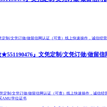
551190476』文凭定制/文凭订做/做