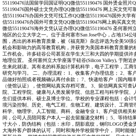
551190476法国留学回国证明QQ微信551190476 国外烫金照
551190476国外硕士文凭办理QQ微信551190476 网上买文凭
信551190476办国外文凭可找工作QQ微信551190476国外大
信551190476办国外可查文凭QQ微信551190476网上购买真文
微信551190476海外文凭认证办理QQ微信551190476 圣何塞州立
地区的公立大学之一。位于圣何塞市San Jose中心，占地
围，杰出的本科教育质量，被《福克斯》杂志评选为全美50强
机会和影响力的高等教育机构，并获誉为美国本科教育质量的
工作机会。许多硅谷公司甚至在学生大三和大四的学期提供许多相
地理位置。 圣何塞州立大学座落于硅谷(Silicon Valle
生来此就读。其有名的科系如计算机科学，电子工程学，工商
研究与学习。 二、办理流程： 1、收集客户办理信息； 2、客
品做好拍照或者视频确认再付余款； 7、快递给客户（国内顺丰
（使馆认证），使馆网站真实存档可查。 3、留信网真实可查
院、工程学院、健康与人类发展学院、信息工程与科学学院、
生们提供本科、硕士及博士学位。学校的专业课程包括：会计
境污染控制、历史、电气工程、生物工程、建筑设计、工商管
科学、物理学、人工智能、商科、金融专业 1、客户提供相关材
间，公司人员陪同客户本人一起去留服递交材料； 5、等待结
寸大小，防伪结构（包括：水印，阴影底纹，钢印LOGO烫金
大海外客户群体的认可，同时和海外学校留学中介， 同时能