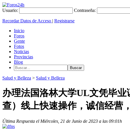
Usuario:
Contraseña:
Recordar Datos de Acceso
|
Registrarse
Inicio
Foros
Gente
Fotos
Noticias
Provincias
Blog
Salud y Belleza
>
Salud y Belleza
办理法国洛林大学UL文凭毕业证『
查）线上快速操作，诚信经营
Última Respuesta el Miércoles, 21 de Junio de 2023 a las 09:01h