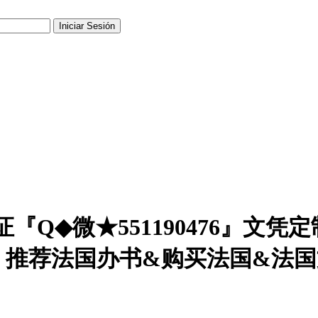
Q◆微★551190476』文凭
，推荐法国办书&购买法国&法国