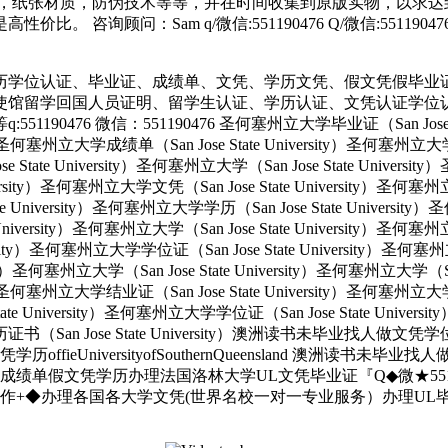
，纸张材质，防伪技术等等，并在时间收集到原版实物，以求达到
 咨询顾问：Sam q/微信:551190476 Q/微信:551
历学位认证、毕业证、成绩单、文凭、学历文凭、假文凭假毕业
使馆留学回国人员证明、留学生认证、学历认证、文凭认证学位
 微信：551190476 圣何塞州立大学毕业证（San Jose State 
ity）圣何塞州立大学成绩单（San Jose State University）圣何塞州立
e State University）圣何塞州立大学（San Jose State Univers
e University）圣何塞州立大学文凭（San Jose State University
tate University）圣何塞州立大学学历（San Jose State Univers
e University）圣何塞州立大学（San Jose State University）圣何塞
versity）圣何塞州立大学学位证（San Jose State University）圣何
ersity）圣何塞州立大学（San Jose State University）圣何塞州立大学（S
ity）圣何塞州立大学结业证（San Jose State University）圣何塞州立
State University）圣何塞州立大学学位证（San Jose State Unive
大学学历证书（San Jose State University）澳洲读书未毕业找
UniversityofSouthernQueensland 澳洲读书未毕
绩单假文凭学历办理法国洛林大学UL文凭毕业证『Q◆微★5511
+◆办理各国各大学文凭(世界名校一对一专业服务）办理UL毕