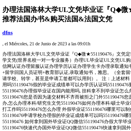
办理法国洛林大学UL文凭毕业证『Q◆微★
推荐法国办书&购买法国&法国文凭
dfns
, el Miércoles, 21 de Junio de 2023 a las 09:01h
办理法国洛林大学UL文凭毕业证『Q◆微★551190476』
学文凭(世界名校一对一专业服务）办理UL毕业证UL文凭UL购
信网认证办理留服认证办理学历认证办理学生卡办理录取通知书
+留学回国人员证明+教育部认证,录取通知书，雅思。（全套留
请学校、转学，甚至是申请工签都可以用到）。 注：上述材料
用吗551190476假的毕业证成绩单可以办学历认证吗5511904
551190476办理假毕业证在国内能用吗, 挂科拿不到毕业证
551190476您是否因为递交材料不齐而被拒之门外551190
办,怎么办理本科/研究生文凭551190476如何办理本科/硕士毕业证
打工作吗551190476怎么办理 外假毕业证551190476哪里可
551190476申请学校办理假的毕业证成绩单可以吗551190476
551190476 如何拿到国外毕业证QQ微信551190476办假大学
551190476快速代办国外毕业证QQ微信551190476快速拿到国