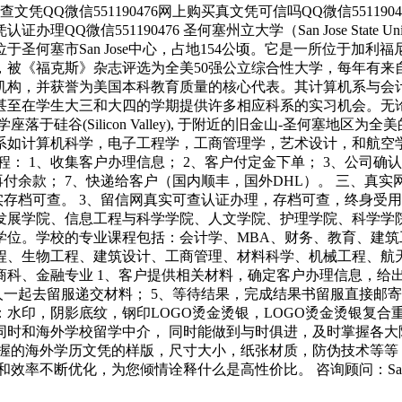
外可查文凭QQ微信551190476网上购买真文凭可信吗QQ微信55119
证办理QQ微信551190476 圣何塞州立大学（San Jose State U
圣何塞市San Jose中心，占地154公顷。它是一所位于加
被《福克斯》杂志评选为全美50强公立综合性大学，每年有来
机构，并获誉为美国本科教育质量的核心代表。其计算机系与会
在学生大三和大四的学期提供许多相应科系的实习机会。无论是加州
硅谷(Silicon Valley), 于附近的旧金山-圣何塞地区
科系如计算机科学，电子工程学，工商管理学，艺术设计，和航空
： 1、收集客户办理信息； 2、客户付定金下单； 3、公司确认
付余款； 7、快递给客户（国内顺丰，国外DHL）。 三、真实
实存档可查。 3、留信网真实可查认证办理，存档可查，终身受
发展学院、信息工程与科学学院、人文学院、护理学院、科学学
学位。学校的专业课程包括：会计学、MBA、财务、教育、建
程、生物工程、建筑设计、工商管理、材料科学、机械工程、航
科、金融专业 1、客户提供相关材料，确定客户办理信息，给出操
一起去留服递交材料； 5、等待结果，完成结果书留服直接邮寄
水印，阴影底纹，钢印LOGO烫金烫银，LOGO烫金烫银复合
同时和海外学校留学中介， 同时能做到与时俱进，及时掌握各大
握的海外学历文凭的样版，尺寸大小，纸张材质，防伪技术等等
优化，为您倾情诠释什么是高性价比。 咨询顾问：Sam q/微信:5