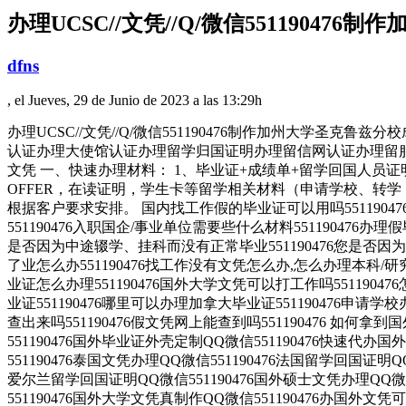
办理UCSC//文凭//Q/微信551190476制作
dfns
, el Jueves, 29 de Junio de 2023 a las 13:29h
办理UCSC//文凭//Q/微信551190476制作加州大学圣克鲁兹分校成绩
认证办理大使馆认证办理留学归国证明办理留信网认证办理留
文凭 一、快速办理材料： 1、毕业证+成绩单+留学回国人员
OFFER，在读证明，学生卡等留学相关材料（申请学校、转
根据客户要求安排。 国内找工作假的毕业证可以用吗55119047
551190476入职国企/事业单位需要些什么材料5511904
是否因为中途辍学、挂科而没有正常毕业551190476您是否
了业怎么办551190476找工作没有文凭怎么办,怎么办理本科/研究生
业证怎么办理551190476国外大学文凭可以打工作吗55119047
业证551190476哪里可以办理加拿大毕业证551190476申请学
查出来吗551190476假文凭网上能查到吗551190476 如何拿到
551190476国外毕业证外壳定制QQ微信551190476快速代办
551190476泰国文凭办理QQ微信551190476法国留学回国证明Q
爱尔兰留学回国证明QQ微信551190476国外硕士文凭办理QQ微信
551190476国外大学文凭真制作QQ微信551190476办国外文