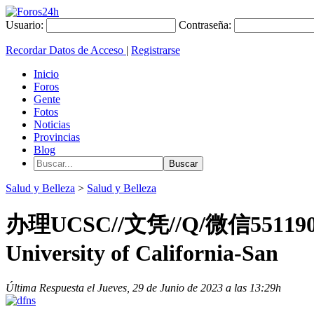
Usuario:
Contraseña:
Recordar Datos de Acceso
|
Registrarse
Inicio
Foros
Gente
Fotos
Noticias
Provincias
Blog
Salud y Belleza
>
Salud y Belleza
办理UCSC//文凭//Q/微信5
University of California-San
Última Respuesta el Jueves, 29 de Junio de 2023 a las 13:29h