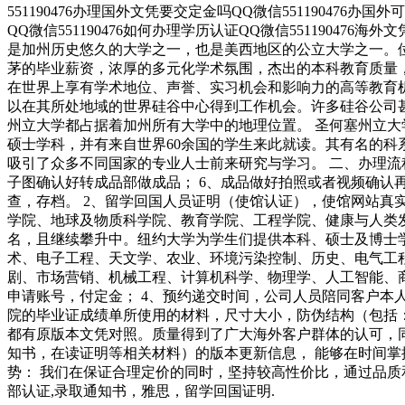
551190476办理国外文凭要交定金吗QQ微信551190476办国
QQ微信551190476如何办理学历认证QQ微信551190476海外文凭认
是加州历史悠久的大学之一，也是美西地区的公立大学之一。位于
茅的毕业薪资，浓厚的多元化学术氛围，杰出的本科教育质量，
在世界上享有学术地位、声誉、实习机会和影响力的高等教育
以在其所处地域的世界硅谷中心得到工作机会。许多硅谷公司甚至
州立大学都占据着加州所有大学中的地理位置。 圣何塞州立大学座落于
硕士学科，并有来自世界60余国的学生来此就读。其有名的
吸引了众多不同国家的专业人士前来研究与学习。 二、办理流程
子图确认好转成品部做成品； 6、成品做好拍照或者视频确认再
查，存档。 2、留学回国人员证明（使馆认证），使馆网站真
学院、地球及物质科学院、教育学院、工程学院、健康与人类
名，且继续攀升中。纽约大学为学生们提供本科、硕士及博士
术、电子工程、天文学、农业、环境污染控制、历史、电气工
剧、市场营销、机械工程、计算机科学、物理学、人工智能、商
申请账号，付定金； 4、预约递交时间，公司人员陪同客户本人
院的毕业证成绩单所使用的材料，尺寸大小，防伪结构（包括：
都有原版本文凭对照。质量得到了广大海外客户群体的认可，
知书，在读证明等相关材料）的版本更新信息， 能够在时间掌
势： 我们在保证合理定价的同时，坚持较高性价比，通过品质和效率不断
部认证,录取通知书，雅思，留学回国证明.