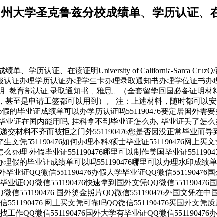
加州大学圣克鲁兹分校成绩单、学历认证、在读证明Univ
单、学历认证、在读证明University of California-Sant
服认证办理学历认证办理学生卡办理录取通知书办理学位证书办
证明+教育部认证,录取通知书，雅思。（全套留学回国必备证明材
学，甚至是申请工签都可以用到）。 注：上述材料，随时都可以
6假的毕业证成绩单可以办学历认证吗551190476要定居国外需要
76办理假毕业证在国内能用吗, 挂科拿不到毕业证怎么办, 毕业证丢了
因为递交材料不齐而被拒之门外551190476您是否因没正常毕业
文凭551190476如何办理本科/硕士毕业证551190476网上买文凭
6怎么办理 外假毕业证551190476哪里可以制作美国毕业证55119
校办理假的毕业证成绩单可以吗551190476哪里可以办理水印成绩单55
国外毕业证QQ微信551190476办假大学毕业证QQ微信5511904
国外毕业证QQ微信551190476快速拿到国外文凭QQ微信5511904
Q微信551190476 国外烫金照片QQ微信551190476外国文凭在中
551190476 网上买文凭可靠吗QQ微信551190476买国外文凭
凭可找工作QQ微信551190476国外大学有毕业证QQ微信5511904