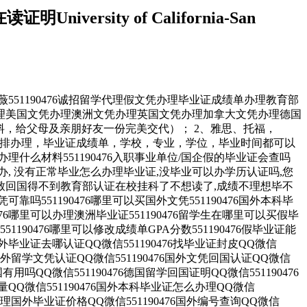
ersity of California-San
a CruzQ/薇551190476诚招留学代理假文凭办理毕业证成绩单办理教育部
理美国文凭办理澳洲文凭办理英国文凭办理加拿大文凭办理德国
料，给父母及亲朋好友一份完美交代）； 2、雅思、托福，
安排办理，毕业证成绩单，学校，专业，学位，毕业时间都可以
办理什么材料551190476入职事业单位/国企假的毕业证会查吗
怎么办, 没有正常毕业怎么办理毕业证,没毕业可以办学历认证吗,您
而导致回国得不到教育部认证在校挂科了不想读了,成绩不理想毕不
可靠吗551190476哪里可以买国外文凭551190476国外本科毕
0476哪里可以办理澳洲毕业证551190476留学生在哪里可以买假毕
1190476哪里可以修改成绩单GPA分数551190476假毕业证能
76国外毕业证去哪认证QQ微信551190476找毕业证封皮QQ微信
76国外留学文凭认证QQ微信551190476国外文凭回国认证QQ微信
国有用吗QQ微信551190476德国留学回国证明QQ微信551190476
质量QQ微信551190476国外本科毕业证怎么办理QQ微信
76办理国外毕业证价格QQ微信551190476国外编号查询QQ微信