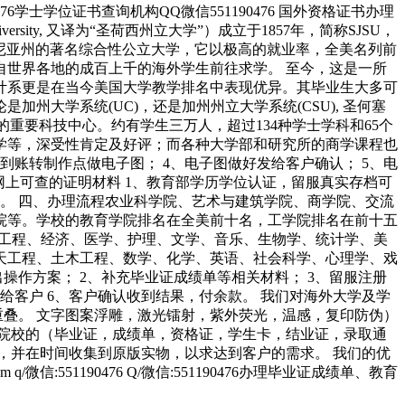
0476学士学位证书查询机构QQ微信551190476 国外资格证书办理
niversity, 又译为“圣荷西州立大学”）成立于1857年，简称SJSU，
利福尼亚州的著名综合性公立大学，它以极高的就业率，全美名列前
自世界各地的成百上千的海外学生前往求学。 至今，这是一所
计系更是在当今美国大学教学排名中表现优异。其毕业生大多可
大学系统(UC)，还是加州州立大学系统(CSU), 圣何塞
为全美的重要科技中心。约有学生三万人，超过134种学士学科和65个
学等，深受性肯定及好评；而各种大学部和研究所的商学课程也
到账转制作点做电子图； 4、电子图做好发给客户确认； 5、电
网上可查的证明材料 1、教育部学历学位认证，留服真实存档可
用。 四、办理流程农业科学院、艺术与建筑学院、商学院、交流
院等。学校的教育学院排名在全美前十名，工学院排名在前十五
筑工程、经济、医学、护理、文学、音乐、生物学、统计学、美
天工程、土木工程、数学、化学、英语、社会科学、心理学、戏
作方案； 2、补充毕业证成绩单等相关材料； 3、留服注册
给客户 6、客户确认收到结果，付余款。 我们对海外大学及学
重叠。 文字图案浮雕，激光镭射，紫外荧光，温感，复印防伪）
院校的（毕业证，成绩单，资格证，学生卡，结业证，录取通
，并在时间收集到原版实物，以求达到客户的需求。 我们的优
51190476 Q/微信:551190476办理毕业证成绩单、教育