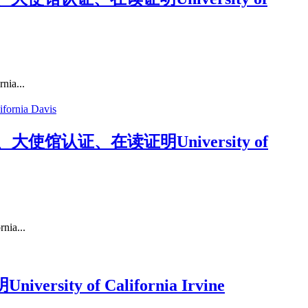
a...
馆认证、在读证明University of
a...
 of California Irvine