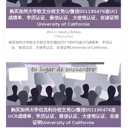
品部做成品； 6、成品做好拍照或者视频确认再付余
款； 7、快递给客户（国内顺丰，国外DHL）。 三、
购买加州大学欧文分校文凭Q/微信551190476改UCI
真实网上可查的证明材料 1、教育部学历学位认证，
成绩单、学历认证、留信认证、大使馆认证、在读证明
留服真实存档可查，存档。 2、留学回国人员证明
University of California
（使馆认证），使馆网站真实存档可查。 3、留信网
真实可查认证办理，存档可查，终身受用。 四、办理
dfns
en
Salud y Belleza
流程农业科学院、艺术与建筑学院、商学院、交流学
0 Respuestas
院、地球及物质科学院、教育学院、工程学院、健康
购买加州大学欧文分校文凭Q/微信551190476改UCI成绩单、学历认
与人类发展学院、信息工程与科学学院、人文学院、
证、留信认证、大使馆认证、在读证明University of California...
护理学院、科学学院等。学校的教育学院排名在全美
前十名，工学院排名在前十五名，且继续攀升中。纽
约大学为学生们提供本科、硕士及博士学位。学校的
专业课程包括：会计学、MBA、财务、教育、建筑工
程、经济、医学、护理、文学、音乐、生物学、统计
学、美术、电子工程、天文学、农业、环境污染控
制、历史、电气工程、生物工程、建筑设计、工商管
理、材料科学、机械工程、航天工程、土木工程、数
学、化学、英语、社会科学、心理学、戏剧、市场营
销、机械工程、计算机科学、物理学、人工智能、商
科、金融专业 1、客户提供相关材料，确定客户办理
购买加州大学伯克利分校文凭Q/微信551190476改
信息，给出操作方案； 2、补充毕业证成绩单等相关
UCB成绩单、学历认证、留信认证、大使馆认证、在读
材料； 3、留服注册申请账号，付定金； 4、预约递
证明University of California
交时间，公司人员陪同客户本人一起去留服递交材
料； 5、等待结果，完成结果书留服直接邮寄给客户