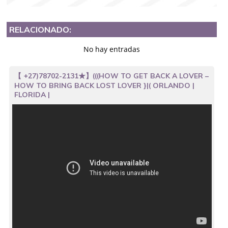
RELACIONADO:
No hay entradas
【 +27)78702-2131★】(((HOW TO GET BACK A LOVER –
HOW TO BRING BACK LOST LOVER }|( ORLANDO |
FLORIDA |