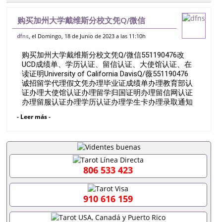
购买加州大学戴维斯分校文凭Q/微信
551190476改UCD成绩单、学历认证、留
, el Domingo, 18 de Junio de 2023 a las 11:10h
dfns
信认证、大使馆认证、在读证明University
购买加州大学戴维斯分校文凭Q/微信551190476改
of California
UCD成绩单、学历认证、留信认证、大使馆认证、在
读证明University of California DavisQ/薇551190476
诚招留学代理假文凭办理毕业证成绩单办理教育部认
证办理大使馆认证办理留学归国证明办理留信网认证
办理留服认证办理学历认证办理学生卡办理录取通知
书办理学位证书办理美国文凭办理澳洲文凭办理英国
- Leer más -
文凭办理加拿大文凭办理德国文凭 一、快速办理材
料： 1、毕业证+成绩单+留学回国人员证明+教育部
认证,录取通知书，雅思。（全套留学回国必备证明材
料，给父母及亲朋好友一份完美交代）； 2、雅思、
托福，OFFER，在读证明，学生卡等留学相关材料
（申请学校、转学，甚至是申请工签都可以用到）。
806 533 423
注：上述材料，随时都可以安排办理，毕业证成绩
单，学校，专业，学位，毕业时间都可以根据客户要
求安排。 国内找工作假的毕业证可以用吗551190476
910 616 159
假的毕业证成绩单可以办学历认证吗551190476要定
居国外需要办理什么材料551190476入职事业单位/国