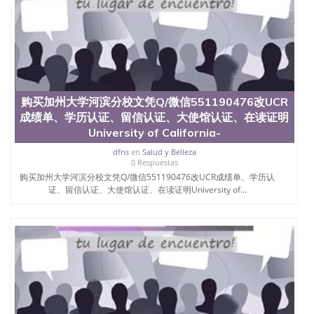
心，占地154公顷。它是一所位于加利福尼亚州的著
名综合性公立大学，它以极高的就业率，全美名列前
茅的毕业薪资，浓厚的多元化学术氛围，杰出的本科
教育质量，被《福克斯》杂志评选为全美50强公立综
合性大学，每年有来自世界各地的成百上千的海外学
生前往求学。 至今，这是一所在世界上享有学术地
位、声誉、实习机会和影响力的高等教育机构，并获
誉为美国本科教育质量的核心代表。其计算机系与会
购买加州大学河滨分校文凭Q/微信551190476改UCR
计系更是在当今美国大学教学排名中表现优异。其毕
成绩单、学历认证、留信认证、大使馆认证、在读证明
业生大多可以在其所处地域的世界硅谷中心得到工作
University of California-
机会。许多硅谷公司甚至在学生大三和大四的学期提
供许多相应科系的实习机会。无论是加州大学系统
dfns
en
Salud y Belleza
(UC)，还是加州州立大学系统(CSU), 圣何塞州立大学
0 Respuestas
都占据着加州所有大学中的地理位置。 圣何塞州立大
购买加州大学河滨分校文凭Q/微信551190476改UCR成绩单、学历认
学座落于硅谷(Silicon Valley), 于附近的旧金山-圣何塞
证、留信认证、大使馆认证、在读证明University of...
地区为全美的重要科技中心。约有学生三万人，超过
134种学士学科和65个硕士学科，并有来自世界60余
国的学生来此就读。其有名的科系如计算机科学，电
子工程学，工商管理学，艺术设计，和航空学等，深
受性肯定及好评；而各种大学部和研究所的商学课程
也吸引了众多不同国家的专业人士前来研究与学习。
二、办理流程： 1、收集客户办理信息； 2、客户付
定金下单； 3、公司确认到账转制作点做电子图；
4、电子图做好发给客户确认； 5、电子图确认好转成