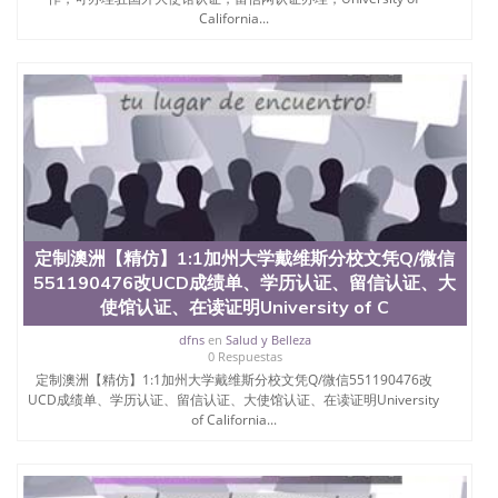
业证QQ微信551190476快速拿到国外文凭QQ微信
California...
551190476国外留学文凭认证QQ微信551190476国外
文凭回国认证QQ微信551190476泰国文凭办理QQ微
信551190476法国留学回国证明QQ微信551190476 国
外烫金照片QQ微信551190476外国文凭在中国有用吗
QQ微信551190476德国留学回国证明QQ微信
551190476爱尔兰留学回国证明QQ微信551190476国
外硕士文凭办理QQ微信551190476 网上买文凭可靠
吗QQ微信551190476买国外文凭质量QQ微信
551190476国外本科毕业证怎么办理QQ微信
551190476国外大学文凭真制作QQ微信551190476办
国外文凭可找工作QQ微信551190476国外大学有毕业
定制澳洲【精仿】1:1加州大学戴维斯分校文凭Q/微信
证QQ微信551190476办理国外毕业证价格QQ微信
551190476改UCD成绩单、学历认证、留信认证、大
551190476国外编号查询QQ微信551190476办理国外
使馆认证、在读证明University of C
文凭要交定金吗QQ微信551190476办国外可查文凭
QQ微信551190476网上购买真文凭可信吗QQ微信
dfns
en
Salud y Belleza
551190476学士学位证书查询机构QQ微信551190476
0 Respuestas
国外资格证书办理QQ微信551190476如何办理学历认
定制澳洲【精仿】1:1加州大学戴维斯分校文凭Q/微信551190476改
证QQ微信551190476海外文凭认证办理QQ微信
UCD成绩单、学历认证、留信认证、大使馆认证、在读证明University
551190476 圣何塞州立大学（San Jose State
of California...
University, 又译为“圣荷西州立大学”）成立于1857
年，简称SJSU，是加州历史悠久的大学之一，也是美
西地区的公立大学之一。位于圣何塞市San Jose中