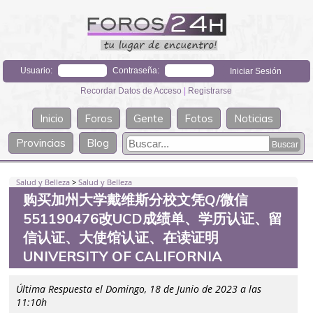
Usuario:
Contraseña:
Recordar Datos de Acceso
|
Registrarse
Inicio
Foros
Gente
Fotos
Noticias
Provincias
Blog
Salud y Belleza
>
Salud y Belleza
购买加州大学戴维斯分校文凭Q/微信
551190476改UCD成绩单、学历认证、留
信认证、大使馆认证、在读证明
UNIVERSITY OF CALIFORNIA
Última Respuesta el Domingo, 18 de Junio de 2023 a las
11:10h