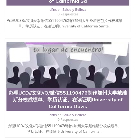
of California Sa
业找人做文凭学位qq微信551190476澳洲读CQU中央
dfns
en
Salud y Belleza
昆士兰大学学历成绩单购买学位证书/澳洲读本科硕
0 Respuestas
士做文凭/购买澳洲大学毕业证成绩单假文凭学历购
办理UCSB//文凭//Q/微信551190476制作加州大学圣塔芭芭拉分校成绩
买加州大学戴维斯分校文凭Q/微信551190476改UCD
单、学历认证、在读证明University of California Santa...
成绩单、学历认证、留信认证、大使馆认证、在读证
明University of California Davis
办理UCD//文凭//Q/微信551190476制作加州大学戴维
斯分校成绩单、学历认证、在读证明University of
California Davis
dfns
en
Salud y Belleza
0 Respuestas
办理UCD//文凭//Q/微信551190476制作加州大学戴维斯分校成绩单、
学历认证、在读证明University of California...