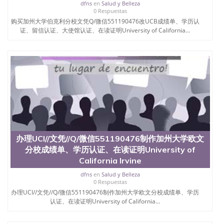
dfns
en
Salud y Belleza
6、客户确认收到结果，付余款。 我们对海外大学及
0 Respuestas
学院的毕业证成绩单所使用的材料，尺寸大小，防伪
购买加州大学伯克利分校文凭Q/微信551190476改UCB成绩单、学历认
结构（包括：水印，阴影底纹，钢印LOGO烫金烫
证、留信认证、大使馆认证、在读证明University of California...
银，LOGO烫金烫银复合重叠。 文字图案浮雕，激光
镭射，紫外荧光，温感，复印防伪）都有原版本文凭
对照。质量得到了广大海外客户群体的认可，同时和
海外学校留学中介， 同时能做到与时俱进，及时掌握
各大院校的（毕业证，成绩单，资格证，学生卡，结
业证，录取通知书，在读证明等相关材料）的版本更
新信息， 能够在时间掌握的海外学历文凭的样版，尺
寸大小，纸张材质，防伪技术等等，并在时间收集到
原版实物，以求达到客户的需求。 我们的优势： 我
们在保证合理定价的同时，坚持较高性价比，通过品
质和效率不断优化，为您倾情诠释什么是高性价比。
办理UCI//文凭//Q/微信551190476制作加州大学欧文
咨询顾问：Sam q/微信:551190476 Q/微
分校成绩单、学历认证、在读证明University of
信:551190476办理毕业证成绩单、教育部认证,录取通
California Irvine
知书，雅思，留学回国证明.
dfns
en
Salud y Belleza
公司专业制作、办理、仿制、成绩单文凭、改成绩、
0 Respuestas
教育部学历学位认证、毕业证、成绩单、文凭、学历
办理UCI//文凭//Q/微信551190476制作加州大学欧文分校成绩单、学历
文凭、假文凭假毕业证假学历书制作、假制作、办
认证、在读证明University of California...
理、仿制学位证书、毕业证文凭、文凭毕业证、毕业
证认证、留服认证、使馆认证、使馆证明、使馆留学