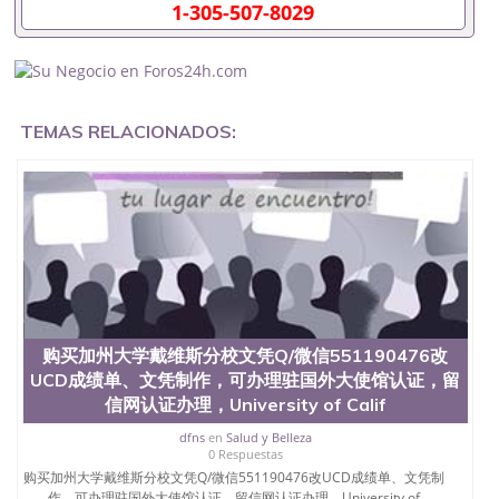
企假的毕业证会查吗551190476入职国企/事业单位需
1-305-507-8029
要些什么材料551190476办理假毕业证在国内能用吗,
挂科拿不到毕业证怎么办, 毕业证丢了怎么办, 没有正
常毕业怎么办理毕业证,没毕业可以办学历认证吗,您
是否因为中途辍学、挂科而没有正常毕业551190476
您是否因为递交材料不齐而被拒之门外551190476您
TEMAS RELACIONADOS:
是否因没正常毕业而导致回国得不到教育部认证在校
挂科了不想读了,成绩不理想毕不了业怎么办
551190476找工作没有文凭怎么办,怎么办理本科/研
究生文凭551190476如何办理本科/硕士毕业证
551190476网上买文凭可靠吗551190476哪里可以买
国外文凭551190476国外本科毕业证怎么办理
551190476国外大学文凭可以打工作吗551190476怎
么办理 外假毕业证551190476哪里可以制作美国毕业
证551190476哪里可以办理澳洲毕业证551190476留
学生在哪里可以买假毕业证551190476哪里可以办理
加拿大毕业证551190476申请学校办理假的毕业证成
购买加州大学戴维斯分校文凭Q/微信551190476改
绩单可以吗551190476哪里可以办理水印成绩单
UCD成绩单、文凭制作，可办理驻国外大使馆认证，留
551190476哪里可以修改成绩单GPA分数551190476
信网认证办理，University of Calif
假毕业证能查出来吗551190476假文凭网上能查到吗
551190476 如何拿到国外毕业证QQ微信551190476办
dfns
en
Salud y Belleza
假大学毕业证QQ微信551190476国外毕业证去哪认证
0 Respuestas
QQ微信551190476找毕业证封皮QQ微信551190476国
购买加州大学戴维斯分校文凭Q/微信551190476改UCD成绩单、文凭制
外毕业证外壳定制QQ微信551190476快速代办国外毕
作，可办理驻国外大使馆认证，留信网认证办理，University of