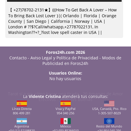
【 +27)78702-2131★】(((How To Get Back A Lover – How
To Bring Back Lost Lover }|( Orlando | Florida | Orange
County | San Diego | California | Norway | USA |
London # ??$?Call/whatsapp,+27787022131, In
Washington??+?_?lost love spell caster in USA ||
Foros24h.com 2026
Contacto
-
Aviso Legal y Política de Privacidad
-
Modos de
Publicidad en Foros24h
Usuarios Online:
No hay usuarios
Tarot sí o no: cómo hacer una tirada
-
20 Amarres de Amor
La
Vidente Cristina
atenderá tus consultas:
Efectivos
-
Videntes Buenas
Línea Directa
Visa y PayPal
USA, Canadá, Pto. Rico
806 499 281
954 040 256
1-305-507-8029
Argentina
México
Resto del Mundo
+54 (11) 52198820
+52 (55) 85266010
+34 954 040 256