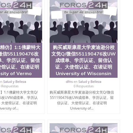
476买国外文凭质量QQ微信551190476国外本科毕业证怎么办
51190476办国外文凭可找工作QQ微信551190476国外大
Q微信551190476国外编号查询QQ微信551190476办理
查文凭QQ微信551190476网上购买真文凭可信吗QQ微信
0476 国外资格证书办理QQ微信551190476如何办理学历认
76 圣何塞州立大学（San Jose State University, 又
SJSU，是加州历史悠久的大学之一，也是美西地区的公立大
154公顷。它是一所位于加利福尼亚州的著名综合性公立大
精仿】1:1佛蒙特大
购买威斯康星大学麦迪逊分校
资，浓厚的多元化学术氛围，杰出的本科教育质量，被
信551190476改
文凭Q/微信551190476改UW
学，每年有来自世界各地的成百上千的海外学生前往求学。
单、学历认证、留信
成绩单、学历认证、留信认
实习机会和影响力的高等教育机构，并获誉为美国本科教
当今美国大学教学排名中表现优异。其毕业生大多可以在
使馆认证、在读证明
证、大使馆认证、在读证明
硅谷公司甚至在学生大三和大四的学期提供许多相应科系
sity of Vermo
University of Wisconsin
州立大学系统(CSU), 圣何塞州立大学都占据着加州所有
en
Salud y Belleza
dfns
en
Salud y Belleza
con Valley), 于附近的旧金山-圣何塞地区为全美的重要
0 Respuestas
0 Respuestas
科和65个硕士学科，并有来自世界60余国的学生来此就
】1:1佛蒙特大学文凭Q/
购买威斯康星大学麦迪逊分校文凭Q/微信
工商管理学，艺术设计，和航空学等，深受性肯定及好
476改UVM成绩单、学历认
551190476改UW成绩单、学历认证、留
众多不同国家的专业人士前来研究与学习。 二、办理流
、大使馆认证、在读证明
信认证、大使馆认证、在读证明
单； 3、公司确认到账转制作点做电子图； 4、电子图做好
versity of...
University of...
； 6、成品做好拍照或者视频确认再付余款； 7、快递给
可查的证明材料 1、教育部学历学位认证，留服真实存档可
，使馆网站真实存档可查。 3、留信网真实可查认证办理，
院、艺术与建筑学院、商学院、交流学院、地球及物质科学