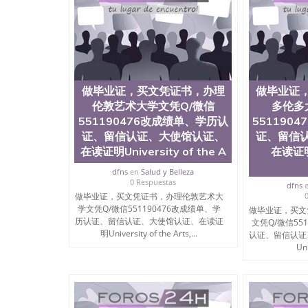
院、教育学院、工程学院、健康与人类发展学院
等。学校的教育学院排名在全美前十名，工学院
本科、硕士及博士学位。学校的专业课程包括：
理、文学、音乐、生物学、统计学、美术、电子
生物工程、建筑设计、工商管理、材料科学、机
科学、心理学、戏剧、市场营销、机械工程、计
提供相关材料，确定客户办理信息，给出操作方案
做毕业证，买文凭证书，办理
做毕业证
账号，付定金； 4、预约递交时间，公司人员陪
伦敦艺术大学文凭Q/微信
多伦多
书留服直接邮寄给客户 6、客户确认收到结果，
材料，尺寸大小，防伪结构（包括：水印，阴影底纹
551190476改成绩单、学历认
551190
字图案浮雕，激光镭射，紫外荧光，温感，复印
证、留信认证、大使馆认证、
证、留信
体的认可，同时和海外学校留学中介， 同时能
在读证明University of the A
在读证明U
格证，学生卡，结业证，录取通知书，在读证明
历文凭的样版，尺寸大小，纸张材质，防伪技术
dfns
en
Salud y Belleza
0 Respuestas
我们的优势： 我们在保证合理定价的同时，坚
dfns
做毕业证，买文凭证书，办理伦敦艺术大
么是高性价比。 咨询顾问：Sam q/微信:551190
学文凭Q/微信551190476改成绩单、学
做毕业证，买文
取通知书，雅思，留学回国证明.
历认证、留信认证、大使馆认证、在读证
文凭Q/微信55
明University of the Arts,...
公司专业制作、办理、仿制、成绩单文凭、改成
认证、留信认证
文凭、假文凭假毕业证假学历书制作、假制作、
Uni
认证、留服认证、使馆认证、使馆证明、使馆留
认证、留学生学历认证、留学生学位认证、英国
历、新西兰学历认证等q:551190476 微信：55119
University）圣何塞州立大学毕业证（San Jose St