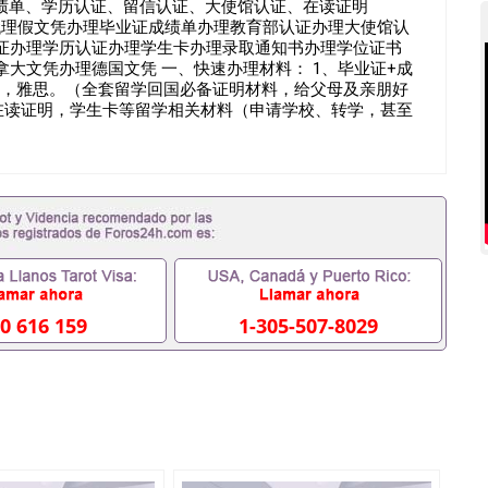
VM成绩单、学历认证、留信认证、大使馆认证、在读证明
0476诚招留学代理假文凭办理毕业证成绩单办理教育部认证办理大使馆认
证办理学历认证办理学生卡办理录取通知书办理学位证书
大文凭办理德国文凭 一、快速办理材料： 1、毕业证+成
书，雅思。（全套留学回国必备证明材料，给父母及亲朋好
R，在读证明，学生卡等留学相关材料（申请学校、转学，甚至
时都可以安排办理，毕业证成绩单，学校，专业，学位，毕
毕业证可以用吗551190476假的毕业证成绩单可以办学
料551190476入职事业单位/国企假的毕业证会查吗
51190476办理假毕业证在国内能用吗, 挂科拿不到毕业证怎
理毕业证,没毕业可以办学历认证吗,您是否因为中途辍学、挂
料不齐而被拒之门外551190476您是否因没正常毕业而导致
想毕不了业怎么办551190476找工作没有文凭怎么办,
/硕士毕业证551190476网上买文凭可靠吗551190476哪
理551190476国外大学文凭可以打工作吗551190476怎
业证551190476哪里可以办理澳洲毕业证551190476留学
0 616 159
1-305-507-8029
理加拿大毕业证551190476申请学校办理假的毕业证成绩单
90476哪里可以修改成绩单GPA分数551190476假毕业证能
0476 如何拿到国外毕业证QQ微信551190476办假大学毕业
51190476找毕业证封皮QQ微信551190476国外毕业证外
信551190476快速拿到国外文凭QQ微信551190476国外
Q微信551190476泰国文凭办理QQ微信551190476法国
微信551190476外国文凭在中国有用吗QQ微信551190476
回国证明QQ微信551190476国外硕士文凭办理QQ微信