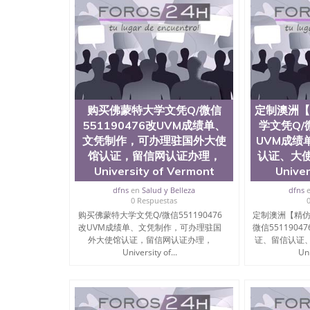
551190476 网上买文凭可靠吗QQ微信551190
理QQ微信551190476国外大学文凭真制作QQ微信5
学有毕业证QQ微信551190476办理国外毕业证价格Q
国外文凭要交定金吗QQ微信551190476办国外可
551190476学士学位证书查询机构QQ微信55119
证QQ微信551190476海外文凭认证办理QQ微信5511904
译为“圣荷西州立大学”）成立于1857年，简称
学之一。位于圣何塞市San Jose中心，占地
购买佛蒙特大学文凭Q/微信
定制澳洲【
学，它以极高的就业率，全美名列前茅的毕业薪
551190476改UVM成绩单、
学文凭Q/微
《福克斯》杂志评选为全美50强公立综合性大
文凭制作，可办理驻国外大使
UVM成绩
至今，这是一所在世界上享有学术地位、声誉、
育质量的核心代表。其计算机系与会计系更是在
馆认证，留信网认证办理，
认证、大
其所处地域的世界硅谷中心得到工作机会。许多
University of Vermont
Univer
的实习机会。无论是加州大学系统(UC)，还是加州
dfns
en
Salud y Belleza
dfns
大学中的地理位置。 圣何塞州立大学座落于硅谷(Sili
0 Respuestas
科技中心。约有学生三万人，超过134种学士学
购买佛蒙特大学文凭Q/微信551190476
定制澳洲【精仿
读。其有名的科系如计算机科学，电子工程学，
改UVM成绩单、文凭制作，可办理驻国
微信551190
评；而各种大学部和研究所的商学课程也吸引了
外大使馆认证，留信网认证办理，
证、留信认证
程： 1、收集客户办理信息； 2、客户付定金下
University of...
Uni
发给客户确认； 5、电子图确认好转成品部做成品
客户（国内顺丰，国外DHL）。 三、真实网上
查，存档。 2、留学回国人员证明（使馆认证）
存档可查，终身受用。 四、办理流程农业科学