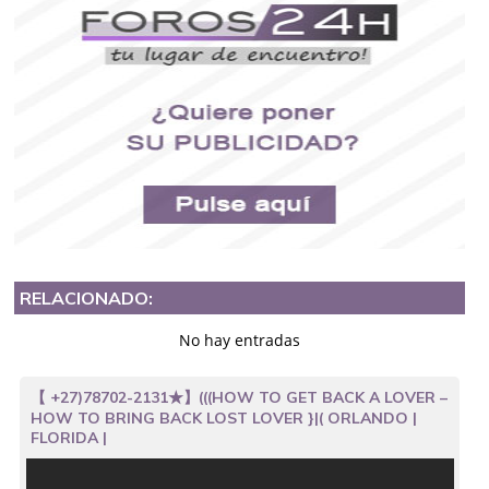
RELACIONADO:
No hay entradas
【 +27)78702-2131★】(((HOW TO GET BACK A LOVER –
HOW TO BRING BACK LOST LOVER }|( ORLANDO |
FLORIDA |