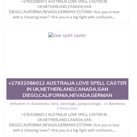
+27632086012 AUSTRALIA LOVE SPELL CASTER IN
教育质量，被《福克斯》杂志评选为全美50强公立综
UK,NETHERLAND,CANADA,SAN
合性大学，每年有来自世界各地的成百上千的海外学
DIEGO,CALIFORNIA,NEVADA,GERMANY,ESTONIA •Are you in love
with a cheating lover? •Are you in a big fight with confusion,...
生前往求学。 至今，这是一所在世界上享有学术地
位、声誉、实习机会和影响力的高等教育机构，并获
誉为美国本科教育质量的核心代表。其计算机系与会
计系更是在当今美国大学教学排名中表现优异。其毕
业生大多可以在其所处地域的世界硅谷中心得到工作
机会。许多硅谷公司甚至在学生大三和大四的学期提
供许多相应科系的实习机会。无论是加州大学系统
(UC)，还是加州州立大学系统(CSU), 圣何塞州立大学
都占据着加州所有大学中的地理位置。 圣何塞州立大
学座落于硅谷(Silicon Valley), 于附近的旧金山-圣何塞
地区为全美的重要科技中心。约有学生三万人，超过
134种学士学科和65个硕士学科，并有来自世界60余
+27632086012 AUSTRALIA LOVE SPELL CASTER
国的学生来此就读。其有名的科系如计算机科学，电
IN UK,NETHERLAND,CANADA,SAN
子工程学，工商管理学，艺术设计，和航空学等，深
DIEGO,CALIFORNIA,NEVADA,GERMAN
受性肯定及好评；而各种大学部和研究所的商学课程
drshamim
en
Esoterismo, tarot, astrología, parapsicología...
en
Barcelona
也吸引了众多不同国家的专业人士前来研究与学习。
0 Respuestas
二、办理流程： 1、收集客户办理信息； 2、客户付
+27632086012 AUSTRALIA LOVE SPELL CASTER IN
定金下单； 3、公司确认到账转制作点做电子图；
UK,NETHERLAND,CANADA,SAN
4、电子图做好发给客户确认； 5、电子图确认好转成
DIEGO,CALIFORNIA,NEVADA,GERMANY,ESTONIA •Are you in love
品部做成品； 6、成品做好拍照或者视频确认再付余
with a cheating lover? •Are you in a big fight with confusion,...
款； 7、快递给客户（国内顺丰，国外DHL）。 三、