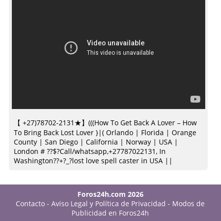
【 +27)78702-2131★】(((How To Get Back A Lover – How
To Bring Back Lost Lover }|( Orlando | Florida | Orange
County | San Diego | California | Norway | USA |
London # ??$?Call/whatsapp,+27787022131, In
Washington??+?_?lost love spell caster in USA ||
Foros24h.com 2026
Contacto
-
Aviso Legal y Política de Privacidad
-
Modos de
Publicidad en Foros24h