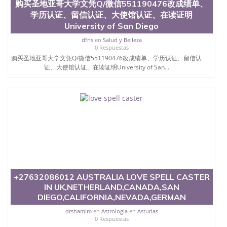
购买圣地亚哥大学文凭Q/微信551190476改成绩单、
文凭回国认证QQ微信551190476泰国文凭办理QQ微
学历认证、留信认证、大使馆认证、在读证明
信551190476法国留学回国证明QQ微信551190476 国
外烫金照片QQ微信551190476外国文凭在中国有用吗
University of San Diego
QQ微信551190476德国留学回国证明QQ微信
dfns
en
Salud y Belleza
551190476爱尔兰留学回国证明QQ微信551190476国
0 Respuestas
外硕士文凭办理QQ微信551190476 网上买文凭可靠
购买圣地亚哥大学文凭Q/微信551190476改成绩单、学历认证、留信认
吗QQ微信551190476买国外文凭质量QQ微信
证、大使馆认证、在读证明University of San...
551190476国外本科毕业证怎么办理QQ微信
551190476国外大学文凭真制作QQ微信551190476办
国外文凭可找工作QQ微信551190476国外大学有毕业
证QQ微信551190476办理国外毕业证价格QQ微信
551190476国外编号查询QQ微信551190476办理国外
文凭要交定金吗QQ微信551190476办国外可查文凭
QQ微信551190476网上购买真文凭可信吗QQ微信
551190476学士学位证书查询机构QQ微信551190476
国外资格证书办理QQ微信551190476如何办理学历认
证QQ微信551190476海外文凭认证办理QQ微信
551190476 圣何塞州立大学（San Jose State
+27632086012 AUSTRALIA LOVE SPELL CASTER
University, 又译为“圣荷西州立大学”）成立于1857
IN UK,NETHERLAND,CANADA,SAN
年，简称SJSU，是加州历史悠久的大学之一，也是美
DIEGO,CALIFORNIA,NEVADA,GERMAN
西地区的公立大学之一。位于圣何塞市San Jose中
心，占地154公顷。它是一所位于加利福尼亚州的著
drshamim
en
Astrología
en
Asturias
名综合性公立大学，它以极高的就业率，全美名列前
0 Respuestas
茅的毕业薪资，浓厚的多元化学术氛围，杰出的本科