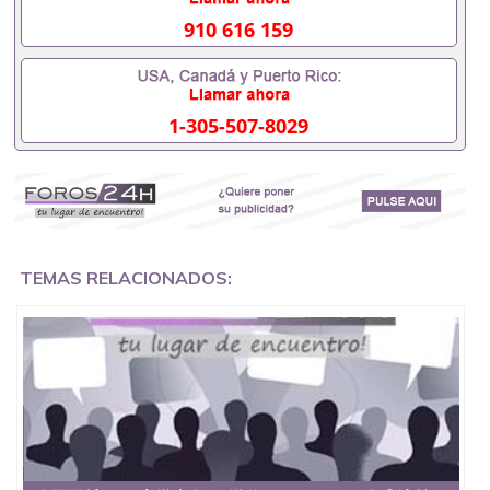
证在国内能用吗, 挂科拿不到毕业证怎么办, 毕业证丢
了怎么办, 没有正常毕业怎么办理毕业证,没毕业可以
910 616 159
办学历认证吗,您是否因为中途辍学、挂科而没有正常
毕业551190476您是否因为递交材料不齐而被拒之门
外551190476您是否因没正常毕业而导致回国得不到
教育部认证在校挂科了不想读了,成绩不理想毕不了业
1-305-507-8029
怎么办551190476找工作没有文凭怎么办,怎么办理本
科/研究生文凭551190476如何办理本科/硕士毕业证
551190476网上买文凭可靠吗551190476哪里可以买
国外文凭551190476国外本科毕业证怎么办理
551190476国外大学文凭可以打工作吗551190476怎
么办理 外假毕业证551190476哪里可以制作美国毕业
证551190476哪里可以办理澳洲毕业证551190476留
学生在哪里可以买假毕业证551190476哪里可以办理
TEMAS RELACIONADOS:
加拿大毕业证551190476申请学校办理假的毕业证成
绩单可以吗551190476哪里可以办理水印成绩单
551190476哪里可以修改成绩单GPA分数551190476
假毕业证能查出来吗551190476假文凭网上能查到吗
551190476 如何拿到国外毕业证QQ微信551190476办
假大学毕业证QQ微信551190476国外毕业证去哪认证
QQ微信551190476找毕业证封皮QQ微信551190476国
外毕业证外壳定制QQ微信551190476快速代办国外毕
业证QQ微信551190476快速拿到国外文凭QQ微信
551190476国外留学文凭认证QQ微信551190476国外