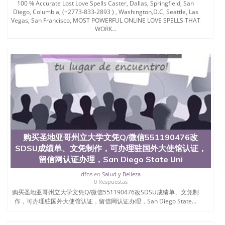
100 % Accurate Lost Love Spells Caster, Dallas, Springfield, San
University）圣何塞州立大学学位证（San Jose State
Diego, Columbia, (+2773-833-2893 ) , Washington,D.C, Seattle, Las
University）圣何塞州立大学学位证（San Jose State
Vegas, San Francisco, MOST POWERFUL ONLINE LOVE SPELLS THAT
University）圣何塞州立大学学位证（San Jose State
WORK...
University）圣何塞州立大学（San Jose State
University）圣何塞州立大学（San Jose State
University）圣何塞州立大学（San Jose State
University）圣何塞州立大学（San Jose State
University）圣何塞州立大学学位证（San Jose State
University）圣何塞州立大学学位证（San Jose State
University）圣何塞州立大学结业证（San Jose State
University）圣何塞州立大学结业证（San Jose State
University）圣何塞州立大学结业证（San Jose State
University）圣何塞州立大学学位证（San Jose State
University）圣何塞州立大学学位证（San Jose State
购买圣地亚哥州立大学文凭Q/微信551190476改
University）圣何塞州立大学学历证书（San Jose
SDSU成绩单、文凭制作，可办理驻国外大使馆认证，
State University）圣何塞州立大学学历证书（San
Jose State University）圣何塞州立大学学历证书
留信网认证办理，San Diego State Uni
（San Jose State University）澳洲读书未毕业找人做
dfns
en
Salud y Belleza
文凭学位qq微信551190476澳洲读CQU中央昆士兰大
0 Respuestas
学学历 绩单购买学位证书/澳洲读本科硕士做文凭/购
购买圣地亚哥州立大学文凭Q/微信551190476改SDSU成绩单、文凭制
买澳洲大学毕业证成绩单假文凭学历
作，可办理驻国外大使馆认证，留信网认证办理，San Diego State...
offieUniversityofSouthernQueensland 澳洲读书未毕
业找人做文凭学位qq微信551190476澳洲读CQU中央
昆士兰大学学历成绩单购买学位证书/澳洲读本科硕