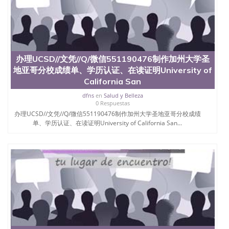
结构（包括：水印，阴影底纹，钢印LOGO烫金烫
银，LOGO烫金烫银复合重叠。 文字图案浮雕，激光
镭射，紫外荧光，温感，复印防伪）都有原版本文凭
对照。质量得到了广大海外客户群体的认可，同时和
海外学校留学中介， 同时能做到与时俱进，及时掌握
各大院校的（毕业证，成绩单，资格证，学生卡，结
办理UCSD//文凭//Q/微信551190476制作加州大学圣
业证，录取通知书，在读证明等相关材料）的版本更
地亚哥分校成绩单、学历认证、在读证明University of
新信息， 能够在时间掌握的海外学历文凭的样版，尺
California San
寸大小，纸张材质，防伪技术等等，并在时间收集到
原版实物，以求达到客户的需求。 我们的优势： 我
dfns
en
Salud y Belleza
0 Respuestas
们在保证合理定价的同时，坚持较高性价比，通过品
办理UCSD//文凭//Q/微信551190476制作加州大学圣地亚哥分校成绩
质和效率不断优化，为您倾情诠释什么是高性价比。
单、学历认证、在读证明University of California San...
咨询顾问：Sam q/微信:551190476 Q/微
信:551190476办理毕业证成绩单、教育部认证,录取通
知书，雅思，留学回国证明.
公司专业制作、办理、仿制、成绩单文凭、改成绩、
教育部学历学位认证、毕业证、成绩单、文凭、学历
文凭、假文凭假毕业证假学历书制作、假制作、办
理、仿制学位证书、毕业证文凭、文凭毕业证、毕业
证认证、留服认证、使馆认证、使馆证明、使馆留学
回国人员证明、留学生认证、学历认证、文凭认证学
位认证、留学生学历认证、留学生学位认证、英国文