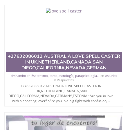
真实网上可查的证明材料 1、教育部学历学位认证，
留服真实存档可查，存档。 2、留学回国人员证明
（使馆认证），使馆网站真实存档可查。 3、留信网
真实可查认证办理，存档可查，终身受用。 四、办理
流程农业科学院、艺术与建筑学院、商学院、交流学
院、地球及物质科学院、教育学院、工程学院、健康
与人类发展学院、信息工程与科学学院、人文学院、
护理学院、科学学院等。学校的教育学院排名在全美
前十名，工学院排名在前十五名，且继续攀升中。纽
约大学为学生们提供本科、硕士及博士学位。学校的
+27632086012 AUSTRALIA LOVE SPELL CASTER
专业课程包括：会计学、MBA、财务、教育、建筑工
IN UK,NETHERLAND,CANADA,SAN
程、经济、医学、护理、文学、音乐、生物学、统计
DIEGO,CALIFORNIA,NEVADA,GERMAN
学、美术、电子工程、天文学、农业、环境污染控
制、历史、电气工程、生物工程、建筑设计、工商管
drshamim
en
Esoterismo, tarot, astrología, parapsicología...
en
Asturias
理、材料科学、机械工程、航天工程、土木工程、数
0 Respuestas
学、化学、英语、社会科学、心理学、戏剧、市场营
+27632086012 AUSTRALIA LOVE SPELL CASTER IN
销、机械工程、计算机科学、物理学、人工智能、商
UK,NETHERLAND,CANADA,SAN
DIEGO,CALIFORNIA,NEVADA,GERMANY,ESTONIA •Are you in love
科、金融专业 1、客户提供相关材料，确定客户办理
with a cheating lover? •Are you in a big fight with confusion,...
信息，给出操作方案； 2、补充毕业证成绩单等相关
材料； 3、留服注册申请账号，付定金； 4、预约递
交时间，公司人员陪同客户本人一起去留服递交材
料； 5、等待结果，完成结果书留服直接邮寄给客户
6、客户确认收到结果，付余款。 我们对海外大学及
学院的毕业证成绩单所使用的材料，尺寸大小，防伪