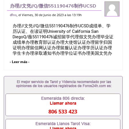
办理//文凭//Q/微信551190476制作UCSD
成绩单、学历认证、在读证明University
, el Viernes, 30 de Junio de 2023 a las 13:19h
dfns
of California San Diego
办理//文凭//Q/微信551190476制作UCSD成绩单、学
历认证、在读证明University of California San
DiegoQ/薇551190476诚招留学代理假文凭办理毕业证
成绩单办理教育部认证办理大使馆认证办理留学归国
证明办理留信网认证办理留服认证办理学历认证办理
学生卡办理录取通知书办理学位证书办理美国文凭办
理澳洲文凭办理英国文凭办理加拿大文凭办理德国文
- Leer más -
凭 一、快速办理材料： 1、毕业证+成绩单+留学回国
人员证明+教育部认证,录取通知书，雅思。（全套留
学回国必备证明材料，给父母及亲朋好友一份完美交
代）； 2、雅思、托福，OFFER，在读证明，学生卡
等留学相关材料（申请学校、转学，甚至是申请工签
都可以用到）。 注：上述材料，随时都可以安排办
理，毕业证成绩单，学校，专业，学位，毕业时间都
可以根据客户要求安排。 国内找工作假的毕业证可以
用吗551190476假的毕业证成绩单可以办学历认证吗
806 533 423
551190476要定居国外需要办理什么材料551190476
入职事业单位/国企假的毕业证会查吗551190476入职
国企/事业单位需要些什么材料551190476办理假毕业