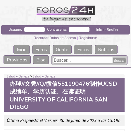
Usuario:
Contraseña:
Recordar Datos de Acceso
|
Registrarse
Inicio
Foros
Gente
Fotos
Noticias
Provincias
Blog
Salud y Belleza
>
Salud y Belleza
办理//文凭//Q/微信551190476制作UCSD
成绩单、学历认证、在读证明
UNIVERSITY OF CALIFORNIA SAN
DIEGO
Última Respuesta el Viernes, 30 de Junio de 2023 a las 13:19h