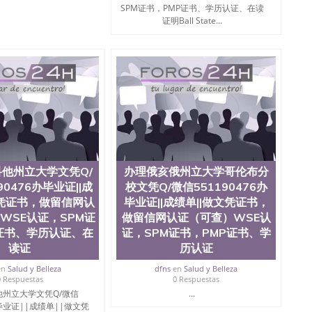
地球及物质科学院、教育学院、工程学院、健康与人类发
SPM证书，PMP证书、学历认证、在读
学院、科学学院等。学校的教育学院排名在全美前十名，
证明Ball State...
学为学生们提供本科、硕士及博士学位。学校的专业课程
、经济、医学、护理、文学、音乐、生物学、统计学、美
历史、电气工程、生物工程、建筑设计、工商管理、材料
化学、英语、社会科学、心理学、戏剧、市场营销、机械
金融专业 1、客户提供相关材料，确定客户办理信息，给
 3、留服注册申请账号，付定金； 4、预约递交时间，公
等待结果，完成结果书留服直接邮寄给客户 6、客户确认收
业证成绩单所使用的材料，尺寸大小，防伪结构（包括：水
金烫银复合重叠。 文字图案浮雕，激光镭射，紫外荧光，温
了广大海外客户群体的认可，同时和海外学校留学中介，
业证，成绩单，资格证，学生卡，结业证，录取通知书，
他州立大学文凭Q/
办理俄亥俄州立大学哥伦布分
在时间掌握的海外学历文凭的样版，尺寸大小，纸张材质，
90476办毕业证||成
校文凭Q/微信551190476办
到客户的需求。 我们的优势： 我们在保证合理定价的同
您倾情诠释什么是高性价比。 咨询顾问：Sam q/微
文凭证书，做留信网认
毕业证||成绩单||做文凭证书，
理毕业证成绩单、教育部认证,录取通知书，雅思，留学回国证明.
WSE认证，SPM证
做留信网认证（可查）WSE认
证书、学历认证、在
证，SPM证书，PMP证书、学
绩、教育部学历学位认证、毕业证、成绩单、文凭、学历
读证
历认证
办理、仿制学位证书、毕业证文凭、文凭毕业证、毕业证
学回国人员证明、留学生认证、学历认证、文凭认证学位
en
Salud y Belleza
dfns
en
Salud y Belleza
文凭学历、美国文凭学历、澳洲文凭学历、加拿大文凭学
0 Respuestas
0 Respuestas
0476 圣何塞州立大学毕业证（San Jose State
州立大学文凭Q/微信
...
ate University）圣何塞州立大学毕业证（San Jose State
办毕业证||成绩单||做文凭