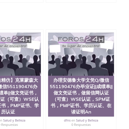
造精仿】克莱蒙森大
办理安德鲁大学文凭Q/微信
信551190476办
551190476办毕业证||成绩单||
成绩单||做文凭证书，
做文凭证书，做留信网认证
证（可查）WSE认
（可查）WSE认证，SPM证
证书，PMP证书、学
书，PMP证书、学历认证、在
历认证
读证明An
en
Salud y Belleza
dfns
en
Salud y Belleza
0 Respuestas
0 Respuestas