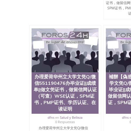
University）圣何塞州立大学成绩单（San Jose Sta
证书，做留信网
University）圣何塞州立大学成绩单（San Jose S
SPM证书，P
State University）圣何塞州立大学（San Jose St
证
University）圣何塞州立大学（ San Jose State Un
圣何塞州立大学文凭（San Jose State Universit
圣何塞州立大学文凭（San Jose State Universit
塞州立大学学历（San Jose State University）
大学学历（San Jose State University）圣何塞
（San Jose State University）圣何塞州立大学（S
State University）圣何塞州立大学学位证（San J
State University）圣何塞州立大学学位证（San Jos
University）圣何塞州立大学（San Jose State Un
何塞州立大学（San Jose State University）圣
立大学学位证（San Jose State University）圣
办理爱荷华州立大学文凭Q/微
補辦【偽
立大学结业证（San Jose State University）圣
信551190476办毕业证||成绩
学文凭Q/微
立大学学位证（San Jose State University）圣
单||做文凭证书，做留信网认证
毕业证||
立大学学历证书（San Jose State University）
（可查）WSE认证，SPM证
做留信网认
塞州立大学学历证书（San Jose State Unive
书，PMP证书、学历认证、在
读CQU中央昆士兰大学学历 绩单购买学位证书
证，SPM
学历offieUniversityofSouthernQueens
读证明
央昆士兰大学学历成绩单购买学位证书/澳洲读
dfns
en
Salud y Belleza
dfns
理威廉玛丽学院文凭Q/微信551190476办毕业
0 Respuestas
SPM证书，PMP证书、学历认证、在读证明College of 
办理爱荷华州立大学文凭Q/微信