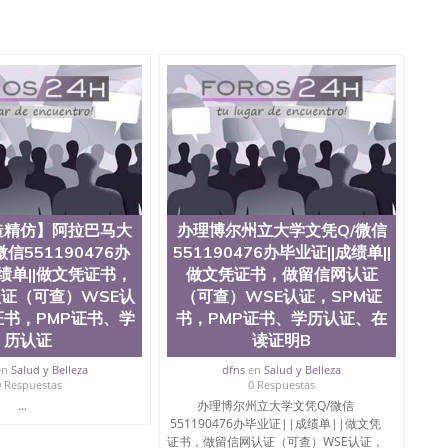
办理QQ微信551190476 网上买文凭可靠吗QQ微信
76国外本科毕业证怎么办理QQ微信551190476国外大学文凭真
551190476国外大学有毕业证QQ微信551190476办理国
Q微信551190476办理国外文凭要交定金吗QQ微信
76网上购买真文凭可信吗QQ微信551190476学士学位证书查询
551190476如何办理学历认证QQ微信551190476海外文凭
ose State University, 又译为“圣荷西州立大学”）成立于
一，也是美西地区的公立大学之一。位于圣何塞市San Jose
州的著名综合性公立大学，它以极高的就业率，全美名列前
本科教育质量，被《福克斯》杂志评选为全美50强公立综
外学生前往求学。 至今，这是一所在世界上享有学术地
并获誉为美国本科教育质量的核心代表。其计算机系与会
造精仿】阿拉巴马大
办理博尔州立大学文凭Q/微信
其毕业生大多可以在其所处地域的世界硅谷中心得到工作
信551190476办
551190476办毕业证||成绩单||
期提供许多相应科系的实习机会。无论是加州大学系统
成绩单||做文凭证书，
做文凭证书，做留信网认证
塞州立大学都占据着加州所有大学中的地理位置。 圣何塞州立大
证（可查）WSE认
（可查）WSE认证，SPM证
近的旧金山-圣何塞地区为全美的重要科技中心。约有学生三万人，超过
证书，PMP证书、学
书，PMP证书、学历认证、在
界60余国的学生来此就读。其有名的科系如计算机科学，电
，深受性肯定及好评；而各种大学部和研究所的商学课程
历认证
读证明B
。 二、办理流程： 1、收集客户办理信息； 2、客户付
en
Salud y Belleza
dfns
en
Salud y Belleza
 4、电子图做好发给客户确认； 5、电子图确认好转成品
0 Respuestas
0 Respuestas
款； 7、快递给客户（国内顺丰，国外DHL）。 三、真实
...
办理博尔州立大学文凭Q/微信
留服真实存档可查，存档。 2、留学回国人员证明（使馆认
551190476办毕业证||成绩单||做文凭
可查认证办理，存档可查，终身受用。 四、办理流程农业
证书，做留信网认证（可查）WSE认证，