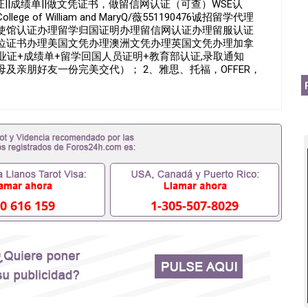
业证||成绩单||做文凭证书，做留信网认证（可查）WSE认
of William and MaryQ/薇551190476诚招留学代理
使馆认证办理留学归国证明办理留信网认证办理留服认证
位证书办理美国文凭办理澳洲文凭办理英国文凭办理加拿
业证+成绩单+留学回国人员证明+教育部认证,录取通知
及亲朋好友一份完美交代）； 2、雅思、托福，OFFER，
转学，甚至是申请工签都可以用到）。 注：上述材料，随
，学位，毕业时间都可以根据客户要求安排。 国内找工作
单可以办学历认证吗551190476要定居国外需要办理什么材
吗551190476入职国企/事业单位需要些什么材料
拿不到毕业证怎么办, 毕业证丢了怎么办, 没有正常毕业怎么办
辍学、挂科而没有正常毕业551190476您是否因为递交
没正常毕业而导致回国得不到教育部认证在校挂科了不想读了,
有文凭怎么办,怎么办理本科/研究生文凭551190476如何办
51190476哪里可以买国外文凭551190476国外本科毕业
51190476怎么办理 外假毕业证551190476哪里可以制作
0 616 159
1-305-507-8029
1190476留学生在哪里可以买假毕业证551190476哪里可
的毕业证成绩单可以吗551190476哪里可以办理水印成绩单
90476假毕业证能查出来吗551190476假文凭网上能查到吗
0476办假大学毕业证QQ微信551190476国外毕业证去哪认证
0476国外毕业证外壳定制QQ微信551190476快速代办国外毕
51190476国外留学文凭认证QQ微信551190476国外文凭
51190476法国留学回国证明QQ微信551190476 国外烫金
信551190476德国留学回国证明QQ微信551190476爱尔