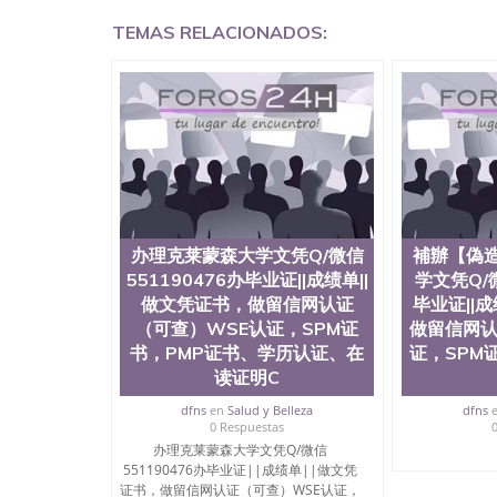
兰留学回国证明QQ微信551190476国外硕士文凭
TEMAS RELACIONADOS:
551190476买国外文凭质量QQ微信5511904
制作QQ微信551190476办国外文凭可找工作QQ微信
外毕业证价格QQ微信551190476国外编号查询Q
551190476办国外可查文凭QQ微信5511904
机构QQ微信551190476 国外资格证书办理QQ微信
认证办理QQ微信551190476 圣何塞州立大学（San J
1857年，简称SJSU，是加州历史悠久的大学之
中心，占地154公顷。它是一所位于加利福尼亚
茅的毕业薪资，浓厚的多元化学术氛围，杰出的
合性大学，每年有来自世界各地的成百上千的海
位、声誉、实习机会和影响力的高等教育机构，
办理克莱蒙森大学文凭Q/微信
補辦【偽
计系更是在当今美国大学教学排名中表现优异。
551190476办毕业证||成绩单||
学文凭Q/微
机会。许多硅谷公司甚至在学生大三和大四的学
做文凭证书，做留信网认证
毕业证||
(UC)，还是加州州立大学系统(CSU), 圣何
（可查）WSE认证，SPM证
做留信网认
学座落于硅谷(Silicon Valley), 于附
书，PMP证书、学历认证、在
证，SPM
134种学士学科和65个硕士学科，并有来自世
子工程学，工商管理学，艺术设计，和航空学等
读证明C
也吸引了众多不同国家的专业人士前来研究与学习
dfns
en
Salud y Belleza
dfns
定金下单； 3、公司确认到账转制作点做电子图；
0 Respuestas
部做成品； 6、成品做好拍照或者视频确认再付余
办理克莱蒙森大学文凭Q/微信
网上可查的证明材料 1、教育部学历学位认证，
551190476办毕业证||成绩单||做文凭
证），使馆网站真实存档可查。 3、留信网真实
证书，做留信网认证（可查）WSE认证，