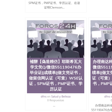
科学院、艺术与建筑学院、商学院、交流学院、
SPM证书，PMP证书、学历认证、在读
展学院、信息工程与科学学院、人文学院、护理
证明Clemson...
工学院排名在前十五名，且继续攀升中。纽约大
包括：会计学、MBA、财务、教育、建筑工程
术、电子工程、天文学、农业、环境污染控制、
科学、机械工程、航天工程、土木工程、数学、
工程、计算机科学、物理学、人工智能、商科、
出操作方案； 2、补充毕业证成绩单等相关材料；
司人员陪同客户本人一起去留服递交材料； 5、
到结果，付余款。 我们对海外大学及学院的毕
印，阴影底纹，钢印LOGO烫金烫银，LOGO烫
感，复印防伪）都有原版本文凭对照。质量得到
同时能做到与时俱进，及时掌握各大院校的（毕
補辦【偽造精仿】耶斯希瓦大
办理南达科
在读证明等相关材料）的版本更新信息， 能够
学文凭Q/微信551190476办
微信5511
防伪技术等等，并在时间收集到原版实物，以求达
时，坚持较高性价比，通过品质和效率不断优化，为
毕业证||成绩单||做文凭证书，
绩单||做
信:551190476 Q/微信:551190476办
做留信网认证（可查）WSE认
证（可查）
证，SPM证书，PMP证书、学
书，PMP
公司专业制作、办理、仿制、成绩单文凭、改成
历认证
文凭、假文凭假毕业证假学历书制作、假制作、
认证、留服认证、使馆认证、使馆证明、使馆留
dfns
en
Salud y Belleza
dfns
认证、留学生学历认证、留学生学位认证、英国
0 Respuestas
历、新西兰学历认证等q:551190476 微信：55119
...
办理南达科他
University）圣何塞州立大学毕业证（San Jose St
551190476