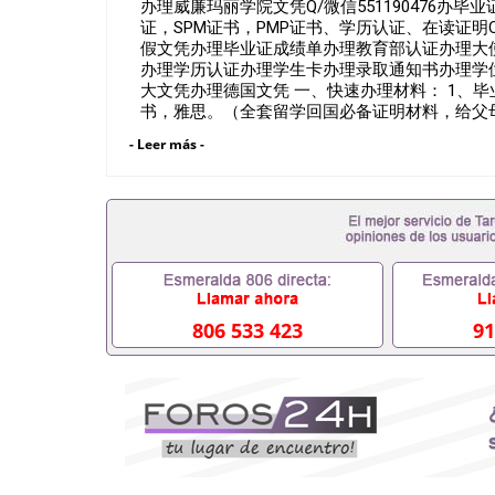
办理威廉玛丽学院文凭Q/微信551190476办毕
证，SPM证书，PMP证书、学历认证、在读证明College 
假文凭办理毕业证成绩单办理教育部认证办理大
办理学历认证办理学生卡办理录取通知书办理学
大文凭办理德国文凭 一、快速办理材料： 1、毕
书，雅思。（全套留学回国必备证明材料，给父母
在读证明，学生卡等留学相关材料（申请学校、
- Leer más -
时都可以安排办理，毕业证成绩单，学校，专业
假的毕业证可以用吗551190476假的毕业证成绩
料551190476入职事业单位/国企假的毕业证会查
551190476办理假毕业证在国内能用吗, 挂科
理毕业证,没毕业可以办学历认证吗,您是否因为中途
材料不齐而被拒之门外551190476您是否因
成绩不理想毕不了业怎么办551190476找工作没
理本科/硕士毕业证551190476网上买文凭可靠吗5
证怎么办理551190476国外大学文凭可以打工作吗5
806 533 423
91
美国毕业证551190476哪里可以办理澳洲毕业证55
以办理加拿大毕业证551190476申请学校办理假
551190476哪里可以修改成绩单GPA分数5511
551190476 如何拿到国外毕业证QQ微信55119
QQ微信551190476找毕业证封皮QQ微信55119
业证QQ微信551190476快速拿到国外文凭QQ微信5
回国认证QQ微信551190476泰国文凭办理QQ微信5
照片QQ微信551190476外国文凭在中国有用吗QQ微